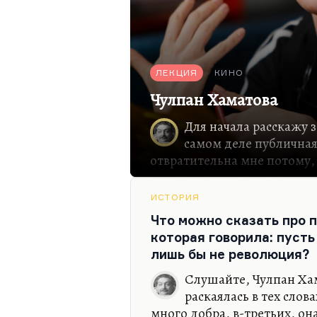
ЛЕКЦИЯ
КИНО
Чулпан Хаматова
Для начала расскажу 
самом деле публичная
отвратительна мне потому,
многим людям позволяет от
иногда и деньги. Чулпан Х
ИСТОРИЯ
ситуации. Так сложилась ее
Что можно сказать про 
среди борьбы за больных де
которая говорила: пусть
использовать свое имя, сво
лишь бы не революция?
спасать конкретных людей. 
самоупоению, никогда не п
Слушайте, Чулпан Хам
святость, а, наоборот, это 
раскаялась в тех слов
негативного отношения. Он
много добра, в-третьих, он