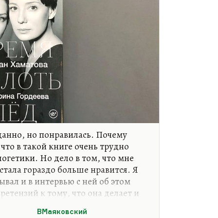
анно, но понравилась. Почему
то в такой книге очень трудно
огетики. Но дело в том, что мне
стала гораздо больше нравится. Я
вал и в интервью с ней об этом
ретензий к тому, что она делает и
 она человек очень честный и
ВМаяковский
л, знаете, она мне после этой