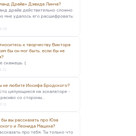
ланд Драйв» Дэвида Линча?
анд драйв действительно сложно
но мне удалось его расшифровать:
4:05
тноситесь к творчеству Виктора
им бы он мог быть, если бы не
я?
е скажешь :(
1:11
вы не любите Иосифа Бродского?
осто целующиеся на эскалаторе -
красиво со стороны...
0:11
 бы вы рассказать про Юза
ского и Леонида Мациха?
ассказать про тебя. Ты только что