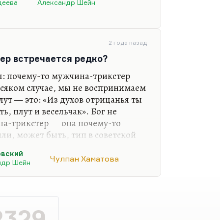
деева
Александр Шейн
ой, она мне стала так же близка,
ели после самых своих
 по-настоящему зауважал Мать
ию, тут нет аналогии с Хаматовой,
2 года назад
ая, фактическая)……
ер встречается редко?
л: почему-то мужчина-трикстер
 всяком случае, мы не воспринимаем
плут — это: «Из духов отрицанья ты
ть, плут и весельчак». Бог не
на-трикстер — она почему-то
ли, может быть, тип в советской
 вспомнить, блистательную
овский
инаю сразу. Но если бы её
Чулпан Хаматова
ндр Шейн
 была бы Вера Гучкова, такой
, Козаков снял «Очарование зла».
 это милый плут типа Бендера, а
2329