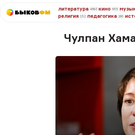
литература
кино
музы
4693
655
Быков
ФМ
религия
педагогика
ист
152
180
Чулпан Хам