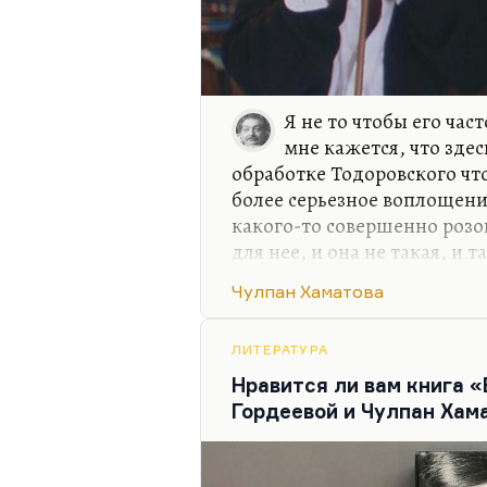
Я не то чтобы его част
мне кажется, что зде
обработке Тодоровского что
более серьезное воплощени
какого-то совершенно розов
для нее, и она не такая, и 
Корзун — замечательная ха
Чулпан Хаматова
разнообразная, кстати… Но 
какая-то гламурная эстетик
достаточно трагической тем
ЛИТЕРАТУРА
там Суханов — Свинья, каже
Нравится ли вам книга 
просто гений. Он вообще ак
Гордеевой и Чулпан Хам
таких. Кого там назвать?…