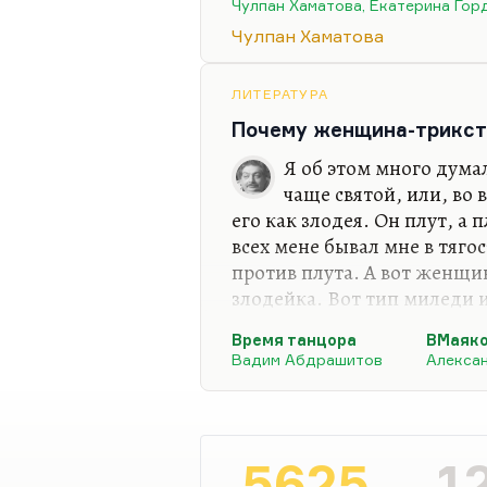
Чулпан Хаматова, Екатерина Гор
книги разговоров с Гордеев
Чулпан Хаматова
как некоторые благотворит
откровенных признаний. Я
Терезу (простите за аналог
ЛИТЕРАТУРА
есть аналогия поведенческ
Почему женщина-трикст
Я об этом много дума
чаще святой, или, во
его как злодея. Он плут, а 
всех мене бывал мне в тягос
против плута. А вот женщи
злодейка. Вот тип миледи и
прозе даже я не знаю, кого
Время танцора
ВМаяк
авантюристку. Так не вспом
Вадим Абдрашитов
Алекса
написали, то наверное, это
двойной агент, про которую
Вот боюсь, что так.
Почему мужчина-трикстер —
5625
1