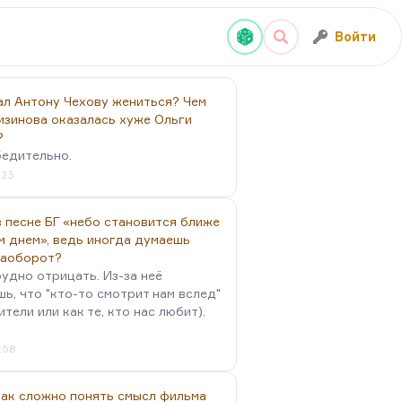
Войти
ал Антону Чехову жениться? Чем
изинова оказалась хуже Ольги
?
бедительно.
:23
 песне БГ «небо становится ближе
м днем», ведь иногда думаешь
наоборот?
удно отрицать. Из-за неё
ь, что "кто-то смотрит нам вслед"
ители или как те, кто нас любит).
4:58
так сложно понять смысл фильма