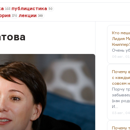
ка
публицистика
103
50
ория
лекции
370
349
атова
Кто меш
Лидия М
Книппер
Очень у
06 авг., 01
Почему в
с кажды
совсем 
Порчу тр
забываеш
(как род
И…
03 авг., 0
Почему 