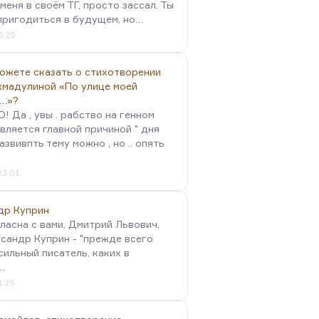
меня в своём ТГ, просто зассал. Ты
пригодиться в будущем, но…
5:25
можете сказать о стихотворении
хмадулиной «По улице моей
…»?
 Да , увы . рабство на генном
вляется главной причиной " дня
Развивпть тему можно , но .. опять
03:01
др Куприн
гласна с вами, Дмитрий Львович,
сандр Куприн - "прежде всего
сильный писатель, каких в
…
1:29