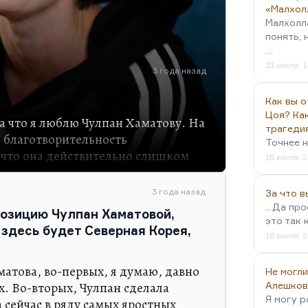
«Малхол
Малхолл
понять, 
…
31 июля, 1
3 года назад
Как вы о
Цоя? Как
за что я люблю Чулпан Хаматову. На
трагеди
 благотворительность
Точнее н
 что она действительно слишком
16 июля, 2
мываться: отмывать репутации, а
аматова оказалась заложницей этой
3 года назад
За что 
 биография, что она оказалась
...Да пр
позицию Чулпан Хаматовой,
тей, часто обязана была
это так 
 здесь будет Северная Корея,
и связи, свои возможности, чтобы
16 июля, 2
Но это никогда не приводило ее к
озволяло ей ценить собственную
атова, во-первых, я думаю, давно
Не могли
очень часто делало ее объектом
ах. Во-вторых, Чулпан сделала
Алешков
Я могу р
а хорошо это понимала.
а сейчас в ряду самых яростных