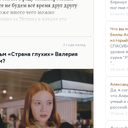
блркнул 
ь об…
 не будем всё время друг другу
мог мне 
тоже много чего можно
12 июля, 1
опил за Путина в начале его
и это я знал совершенно чётко), что
Что вы 
приведёт к тому же самому
Беллы А
гда ездил в Крым и носился с
который
Лужков по своим зажимам прессы,
2 года назад
СПАСИБО!
уровне я
есурса был таким «Путиным до
ьм «Страна глухих» Валерия
сурка ".
России после Ельцина был обречён
м?
"…
о при Путине этот откат…
09 июля, 
Алексан
Да, я со
что Алек
умный и 
русской
15 июня, 1