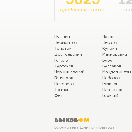
женщина-трикстер — это та
очень трудно мне…
одобренных цитат
цит
Пушкин
Чехов
Лермонтов
Лесков
Толстой
Куприн
Достоевский
Маяковский
Гоголь
Блок
Тургенев
Булгаков
Чернышевский
Мандельштам
Гончаров
Набоков
Некрасов
Гумилев
Тютчев
Платонов
Фет
Горький
Быков
ФМ
Библиотека Дмитрия Быкова