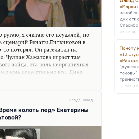
Давид С
«Маркит
какой ан
дух стих
Спасибо 
06 июня, 1
о ругаю, я считаю его неудачей, но
сь сценарий Ренаты Литвиновой в
-то потерял. Он рассчитан на
Почему н
«12 стул
е. Чулпан Хаматова играет там
«Растра
ого зайца, эта роль неорганичная
"душевн
там очень искусственно все. Дина
таковы" 
рактерная актриса, очень
граммот
мне кажется, что в этом фильме
31 мая, 11
а вошла в противоречие с
ой. Актеры-то там все гениальные:
2 года назад
тся, зовут его в этом фильме —
«Время колоть лед» Екатерины
тер такого масштаба, мало сейчас
атовой?