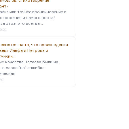
амойлов, стихотворение
ант»
ализ,или точнее,проникновение в
отворения и самого поэта!
за это,я это всегда…
9:21
есмотря на то, что произведения
ьев» Ильфа и Петрова и
тчики»…
ые качества Катаева были на
- в слове "на" апшибка
ическая
:20