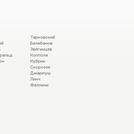
Тарковский
эй
Балабанов
р
Звягинцев
ральд
Коппола
он
Кубрик
Скорсезе
Джармуш
Линч
Феллини