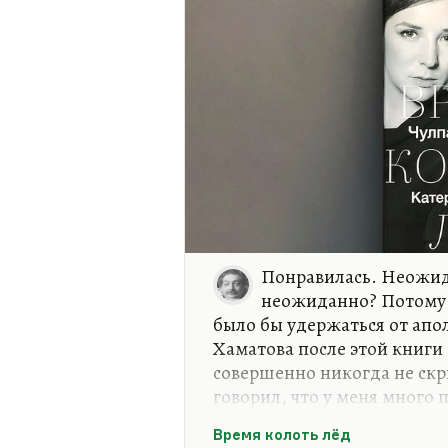
Понравилась. Неожид
неожиданно? Потому ч
было бы удержаться от апол
Хаматова после этой книги 
совершенно никогда не скры
говорил, что у меня много п
к тому, что она говорит. Но
Время колоть лёд
прямой. И такой, я бы сказа