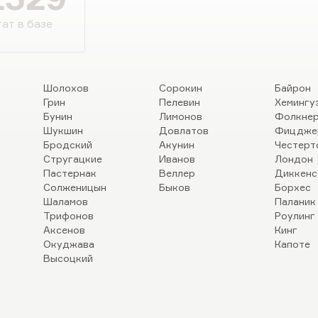
кое однозначное зло типа миледи,
ат в базе
Шолохов
Сорокин
Байрон
Грин
Пелевин
Хемингу
Бунин
Лимонов
Фолкне
Шукшин
Довлатов
Фицдже
Бродский
Акунин
Честерт
Стругацкие
Иванов
Лондон
Пастернак
Веллер
Диккенс
Солженицын
Быков
Борхес
Шаламов
Паланик
Трифонов
Роулинг
Аксенов
Кинг
Окуджава
Капоте
Высоцкий