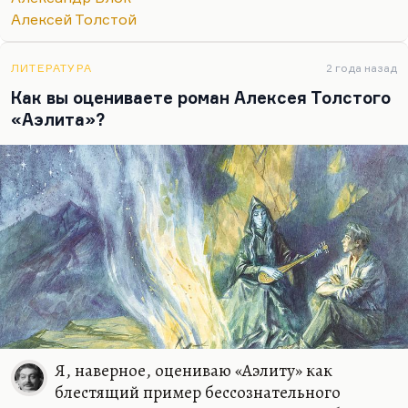
не было. Я и «Петра Первого» не люблю. Мне
Алексей Толстой
кажется, что это очень такой…
ЛИТЕРАТУРА
2 года назад
Как вы оцениваете роман Алексея Толстого
«Аэлита»?
Я, наверное, оцениваю «Аэлиту» как
блестящий пример бессознательного