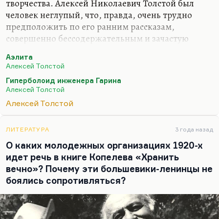
творчества. Алексей Николаевич Толстой был
человек неглупый, что, правда, очень трудно
предположить по его ранним рассказам,
совершенно бессодержательным и зачастую
просто бездарным. Он прекрасно сформировался
Аэлита
в начале двадцатых, и лучшие свои вещи написал
Алексей Толстой
в 1922–1924-х годах, в эмиграции и сразу по
Гиперболоид инженера Гарина
возвращении, когда появился «Ибикус», когда
Алексей Толстой
появился «Гиперболоид инженера Гарина»,—
Алексей Толстой
хотя, конечно, Гарина — ясно, что это один из
лучших образов Ленина в литературе. Он
появился, этот дар, у него бессознательно, когда
ЛИТЕРАТУРА
3 года назад
он ради заработка писал фантастику. И таким
О каких молодежных организациях 1920-х
примером блестящей фантастики является «Союз
идет речь в книге Копелева «Хранить
пяти», и…
вечно»? Почему эти большевики-ленинцы не
боялись сопротивляться?