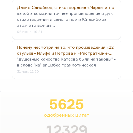
Давид Самойлов, стихотворение «Маркитант»
какой анализ,или точнее,проникновение в дух
стихотворения и самого поэта!Спасибо за
это,я это всегда…
06 июня, 19:21
Почему несмотря на то, что произведения «12
стульев» Ильфа и Петрова и «Растратчики»…
"душевные качества Катаева были на таковы" -
в слове "на" апшибка граммотическая
31 мая, 11:20
5625
одобренных цитат
12329