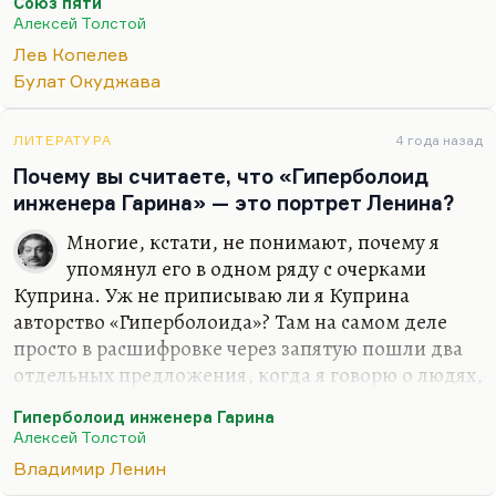
Союз пяти
камнях» оно описано). Молодежь
Алексей Толстой
сопротивлялась. Почему она не боялась, могу вам
Лев Копелев
сказать. Страх — интересная такая штука. Страх
Булат Окуджава
приходит тогда, когда все-таки ещё зажим не
окончателен. Страх приходит тогда, когда есть
шанс. А вот когда…
ЛИТЕРАТУРА
4 года назад
Почему вы считаете, что «Гиперболоид
инженера Гарина» — это портрет Ленина?
Многие, кстати, не понимают, почему я
упомянул его в одном ряду с очерками
Куприна. Уж не приписываю ли я Куприна
авторство «Гиперболоида»? Там на самом деле
просто в расшифровке через запятую пошли два
отдельных предложения, когда я говорю о людях,
которые меньше Алданова знали и меньше
Гиперболоид инженера Гарина
Алданова понимали, а разобрались в Ленине
Алексей Толстой
лучше. И Толстой, и Куприн были люди
Владимир Ленин
малообразованные в общем, но очень точные и