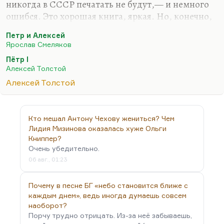
никогда в СССР печатать не будут,— и немного
ошибся. Это хорошая книга, яркая. Но, конечно,
лучшие вещи Толстого те, где он описывает
Петр и Алексей
всякие массовые безумия: гениальный «Союз
Ярослав Смеляков
пяти», потрясающая «Аэлита». «Гиперболоид
Пётр I
инженера Гарина» — лучшая книга о Ленине, по-
Алексей Толстой
моему, когда-либо написанная. Я люблю раннего
Алексей Толстой
Толстого. А Толстой 30-х годов почти весь плох,
если не считать «Буратино».
Кто мешал Антону Чехову жениться? Чем
Лидия Мизинова оказалась хуже Ольги
Книппер?
Очень убедительно.
06 авг., 01:23
Почему в песне БГ «небо становится ближе с
каждым днем», ведь иногда думаешь совсем
наоборот?
Порчу трудно отрицать. Из-за неё забываешь,