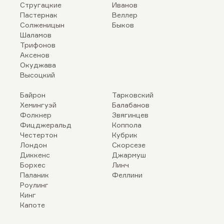
Стругацкие
Иванов
Пастернак
Веллер
Солженицын
Быков
Шаламов
Трифонов
Аксенов
Окуджава
Высоцкий
Байрон
Тарковский
Хемингуэй
Балабанов
Фолкнер
Звягинцев
Фицджеральд
Коппола
Честертон
Кубрик
Лондон
Скорсезе
Диккенс
Джармуш
Борхес
Линч
Паланик
Феллини
Роулинг
Кинг
Капоте