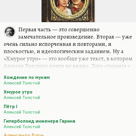
Первая часть — это совершенно
замечательное произведение. Вторая — уже
очень сильно испорченная и повторами, и
плоскостью, и идеологическим заданием. Ну а
«Хмурое утро» — это вообще уже текст, в котором
Алексея Толстого почти не видно. Того «таланта с
острой усмешечкой», как называл его Горький,
Хождение по мукам
уже там практически нельзя различить. Он
Алексей Толстой
пережил, на мой взгляд, некоторый ренессанс во
Хмурое утро
время войны, когда появились «Рассказы Ивана
Алексей Толстой
Сударева» (и не только «Русский характер», а
Пётр I
многие).
Алексей Толстой
Но в целом мне кажется, что «Хождение по
Гиперболоид инженера Гарина
мукам» — это книга, к которой можно было
Алексей Толстой
относиться всерьез, просто когда ничего другого
Александр Блок