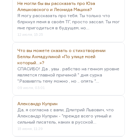
Не могли бы вы рассказать про Юза
Алешковского и Леонида Мациха?
Я могу рассказать про тебя. Ты только что
блркнул меня в своём ТГ, просто зассал. Ты мог
мне пригодиться в будущем, но…
12 июля, 15:25
Что вы можете сказать о стихотворении
Беллы Ахмадулиной «По улице моей
который…»?
СПАСИБО! Да , увы . рабство на генном уровне
является главной причиной " дня сурка
".Развивпть тему можно , но .. опять "…
09 июля, 03:01
Александр Куприн
Да, я согласна с вами, Дмитрий Львович, что
Александр Куприн - "прежде всего умный и
сильный писатель, каких в русской…
15 июня, 11:29