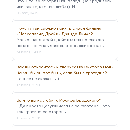
что "кто-то смотрит нам вслед" (как родители
или как те, кто нас любит). И…
03 авг., 04:58
Почему так сложно понять смысл фильма
«Малхолланд Драйв» Дэвида Линча?
Малхолланд драйв действительно сложно
понять, но мне удалось его расшифровать:…
31 июля, 14:05
Как вы относитесь к творчеству Виктора Цоя?
Каким бы он мог быть, если бы не трагедия?
Точнее не скажешь :(
16 июля, 21:11
За что вы не любите Иосифа Бродского?
...Да просто целующиеся на эскалаторе - это
так красиво со стороны...
16 июля, 20:11