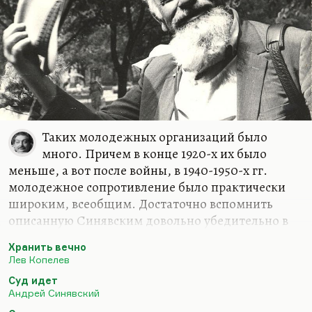
Таких молодежных организаций было
много. Причем в конце 1920-х их было
меньше, а вот после войны, в 1940-1950-х гг.
молодежное сопротивление было практически
широким, всеобщим. Достаточно вспомнить
описанную Синявским довольно убедительно в
повести «Суд идет» молодежную организацию,
Хранить вечно
дело молодых коммунистов, которое в 1949 году
Лев Копелев
было раскрыто; достаточно известная история
Суд идет
тайного общества Анатолия Жигулина, из
Андрей Синявский
которого, кажется, он один выжил (в «Черных