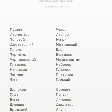
цитат в базе
Пушкин
Чехов
Лермонтов
Лесков
Толстой
Куприн
Достоевский
Маяковский
Гоголь
Блок
Тургенев
Булгаков
Чернышевский
Мандельштам
Гончаров
Набоков
Некрасов
Гумилев
Тютчев
Платонов
Фет
Горький
Шолохов
Сорокин
Грин
Пелевин
Бунин
Лимонов
Шукшин
Довлатов
Бродский
Акунин