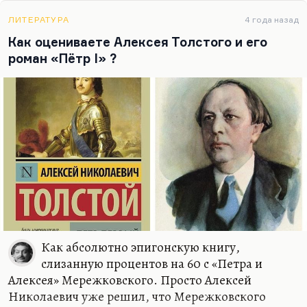
чуткие. И вот они увидели в Ленине эту страшную
энергию падающего камня, этот азарт. А Алданов
ЛИТЕРАТУРА
4 года назад
пытался увидеть Ленина мыслителем, мне
Как оцениваете Алексея Толстого и его
кажется, а мыслителем-то он не был. Ну, это бог с
роман «Пётр I» ?
ним, ладно. Как говорил Костя Михайлов, когда
мы ещё вместе работали в «Собеседнике» (сейчас
он руководитель…
Как абсолютно эпигонскую книгу,
слизанную процентов на 60 с «Петра и
Алексея» Мережковского. Просто Алексей
Николаевич уже решил, что Мережковского