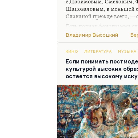
с Любимовым, Смеховым, Ф
Шаповаловым, в меньшей с
Славиной прежде всего,— о
Есть полная фонограмма сп
гениальный абсолютно — пл
Владимир Высоцкий
Бе
Особенно если смотришь фо
выходили дети и под музык
КИНО
ЛИТЕРАТУРА
МУЗЫКА
него светлую, ликующую м
Если понимать постмоде
глобусы. Это было шедеврал
культурой высоких образ
телескоп там был источнико
остается высокому иску
зрительный зал. Гениально
духе…