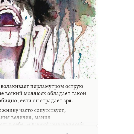
обволакивает перламутром острую
не всякий моллюск обладает такой
бидно, если он страдает зря.
дожнику часто сопутствует,
ания величия, мания
ть в себе.
«Он чужд сомнения в себе
а»
. Есть очень много пыток