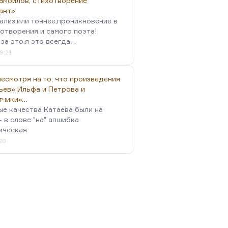
амойлов, стихотворение
ант»
ализ,или точнее,проникновение в
отворения и самого поэта!
за это,я это всегда…
9:21
есмотря на то, что произведения
ьев» Ильфа и Петрова и
тчики»…
ые качества Катаева были на
- в слове "на" апшибка
ическая
:20