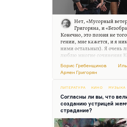
Нет, «Мусорный ветер
Григоряна, и «Безобр
Конечно, это поэзия не тог
гении, мне кажется, и я ник
ними остальных). Я очень 
люблю многие сочинения Ко
Кормильцев — существа из 
Борис Гребенщиков
Иль
Это что-то космическое, чт
Армен Григорян
Григорян — замечательный
выдающийся музыкант.
ЛИТЕРАТУРА
КИНО
МУЗЫКА
Согласны ли вы, что ве
созданию устрицей жем
страдание?