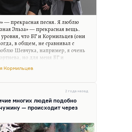
» — прекрасная песня. Я люблю
азная Эльза» — прекрасная вещь.
о уровня, что БГ и Кормильцев (они
огда, в общем, не сравнивал с
люблю Шевчука, например, я очень
ртнева, но для меня БГ и
другого жанра, из другой поэзии.
я Кормильцев
о-то из области откровений.
, крепкий профессионал и
2 года назад
личие многих людей подобно
чужину — происходит через