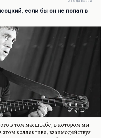
2 года назад
изм, игромания — это частые
оцкий, если бы он не попал в
говорить? Особенно досадно, если
 бездарный. Если его комплексы,
ежение к окружающим не окуплены
и поэзией, или, не знаю,
ого в том масштабе, в котором мы
 в этом коллективе, взаимодействуя