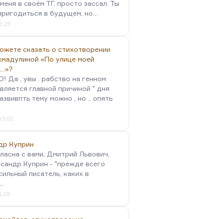
меня в своём ТГ, просто зассал. Ты
пригодиться в будущем, но…
5:25
можете сказать о стихотворении
хмадулиной «По улице моей
…»?
 Да , увы . рабство на генном
вляется главной причиной " дня
Развивпть тему можно , но .. опять
03:01
др Куприн
гласна с вами, Дмитрий Львович,
сандр Куприн - "прежде всего
сильный писатель, каких в
…
1:29