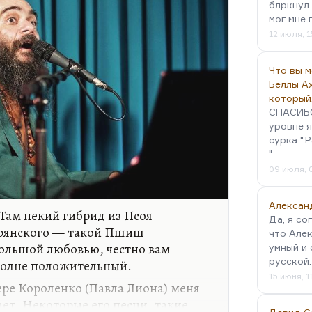
блркнул 
мог мне 
12 июля, 1
Что вы 
Беллы А
который
СПАСИБО!
уровне я
сурка ".
"…
09 июля, 
Алексан
 Там некий гибрид из Псоя
Да, я со
рянского — такой Пшиш
что Алек
ольшой любовью, честно вам
умный и 
русской
вполне положительный.
15 июня, 1
нере Короленко (Павла Лиона) меня
ет. Некоторые его песни, такие,