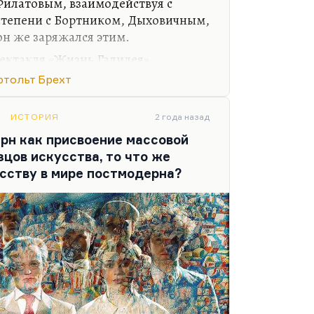
илатовым, взаимодействуя с
тепени с Бортником, Дыховичным,
н же заряжался этим.
ектакля «Жизнь Галилея»,
ачешь, когда это случаешь.
ртольт Брехт
тографии: там же в конце
у Шостаковича — столь редкую у
ИСТОРИЯ
2 года назад
узыку — начинали крутить
рн как присвоение массовой
ьно! Я уж не говорю о том, что
цов искусства, то что же
м света, из телескопа бил свет в
сству в мире постмодерна?
е художественное решение, в