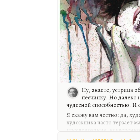
Ну, знаете, устрица 
песчинку. Но далеко 
чудесной способностью. И о
Я скажу вам честно: да, ху
художника часто терзает м
преследования, неувереннос
— сей пытки творческого дух