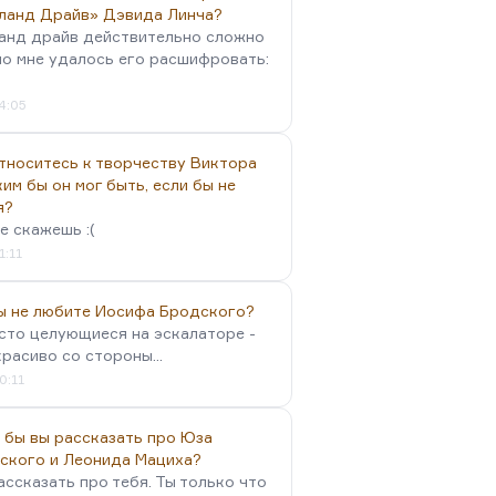
ланд Драйв» Дэвида Линча?
анд драйв действительно сложно
но мне удалось его расшифровать:
4:05
тноситесь к творчеству Виктора
им бы он мог быть, если бы не
я?
е скажешь :(
1:11
вы не любите Иосифа Бродского?
осто целующиеся на эскалаторе -
красиво со стороны...
0:11
 бы вы рассказать про Юза
ского и Леонида Мациха?
ассказать про тебя. Ты только что