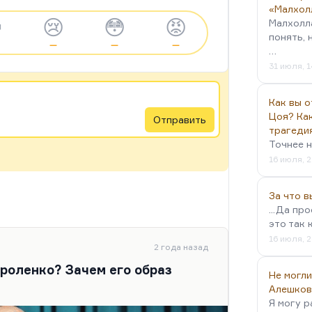
«Малхол

😢
😳
😡
Малхолл
понять, 
—
—
—
…
31 июля, 1
Как вы о
Цоя? Как
Отправить
трагеди
Точнее н
16 июля, 2
За что 
...Да пр
это так 
16 июля, 2
2 года назад
ороленко? Зачем его образ
Не могли
Алешков
Я могу р