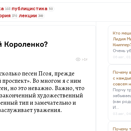
ка
публицистика
103
50
ория
лекции
370
349
Кто меш
Лидия М
й Короленко?
Книппер
Очень у
06 авг., 01
>1т
сколько песен Псоя, прежде
Почему в
с кажды
 проспект». Во многом я с ним
совсем 
сен, но это неважно. Важно, что
Порчу тр
— законченный художественный
забываеш
венный тип и замечательно и
(как род
И…
 заслуживает уважения.
03 авг., 0
Почему 