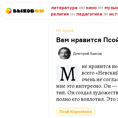
литература
кино
музы
4693
655
Быков
ФМ
религия
педагогика
ист
152
180
МУЗЫКА
Вам нравится Псо
Дмитрий Быков
М
не нравится не
всего «Невский
очень не согла
мне это интересно. Он 
тип. Он создал художест
полно его воплотил. Это
Псой Короленко