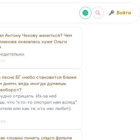
Войти
ал Антону Чехову жениться? Чем
изинова оказалась хуже Ольги
?
бедительно.
:23
 песне БГ «небо становится ближе
м днем», ведь иногда думаешь
наоборот?
удно отрицать. Из-за неё
ь, что "кто-то смотрит нам вслед"
ители или как те, кто нас любит).
4:58
так сложно понять смысл фильма