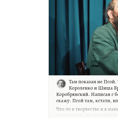
Там показан не Псой.
Короленко и Шиша Б
Коробрянский. Написан с б
скажу. Псой там, кстати, 
Что-то в творчестве и в ма
раздражает, что-то восхища