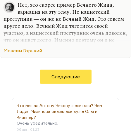
Нет, это скорее пример Вечного Жида,
вариация на эту тему. Но нацистский
преступник — он же не Вечный Жид. Это совсем
другое дело. Вечный Жид тяготится своей
участью, а нацистский преступник очень доволен,
что он живет долго. Именно поэтому он и не
кончает с собой. Покончить с собой, насколько я
Максим Горький
знаю, хватило храбрости только у Гесса, и то
непонятно, что там за история. Они вообще не
очень любят мучиться совестью. Они говорят: «Ну
время было такое».
Следующие
Ларра — он же вырождается, он превращается в
эти клочья дыма. Он безумно тяготиться своим
одиночеством. Он перестает быть человеком. А
эти ребята — они же как Эйхман: банальность
Кто мешал Антону Чехову жениться? Чем
зла. Банальность очень зла, сказал бы я. Так что в
Лидия Мизинова оказалась хуже Ольги
Книппер?
случае героев Горького…
Очень убедительно.
06 авг., 01:23