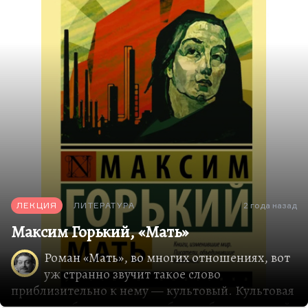
свою правду, про свою жизнь, а Павел Власов
сумел как-то отстоять это дело и газету вернуть.
Она, конечно, немножко про теорию малых дел
и, конечно, газета «Копейка» не…
ЛЕКЦИЯ
ЛИТЕРАТУРА
2 года назад
Максим Горький, «Мать»
Роман «Мать», во многих отношениях, вот
уж странно звучит такое слово
приблизительно к нему — культовый. Культовая
книга, вообще говоря, не обязана быть хорошей,