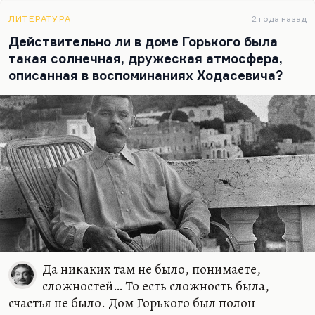
даже она не обязана быть великой. Культовая
ЛИТЕРАТУРА
2 года назад
книга — это предмет культа. То есть, она
Действительно ли в доме Горького была
попадает в анекдоты, и надо сказать, что
такая солнечная, дружеская атмосфера,
анекдотов о романе Горького «Мать» существует
описанная в воспоминаниях Ходасевича?
множество. Достаточно вспомнить
перестроечную шутку: только теперь, наконец, в
наше время мы можем узнать полное название
этого романа. Или, например, знаменитую
шутку о том, что однажды вы уже написали
очень своевременную книгу — роман «Мать». Не
пора ли написать роман «Отец»?
Книга эта стала культовой по трем причинам, о
которых я подробно расскажу.…
Да никаких там не было, понимаете,
сложностей… То есть сложность была,
счастья не было. Дом Горького был полон