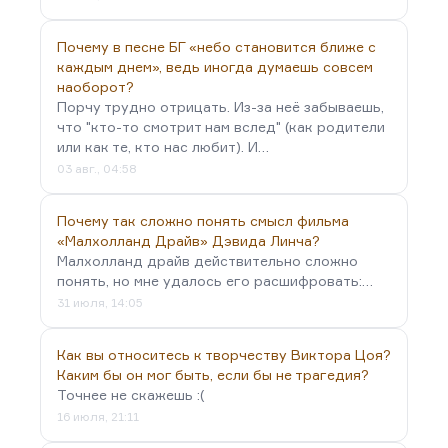
Почему в песне БГ «небо становится ближе с
каждым днем», ведь иногда думаешь совсем
наоборот?
Порчу трудно отрицать. Из-за неё забываешь,
что "кто-то смотрит нам вслед" (как родители
или как те, кто нас любит). И…
03 авг., 04:58
Почему так сложно понять смысл фильма
«Малхолланд Драйв» Дэвида Линча?
Малхолланд драйв действительно сложно
понять, но мне удалось его расшифровать:…
31 июля, 14:05
Как вы относитесь к творчеству Виктора Цоя?
Каким бы он мог быть, если бы не трагедия?
Точнее не скажешь :(
16 июля, 21:11