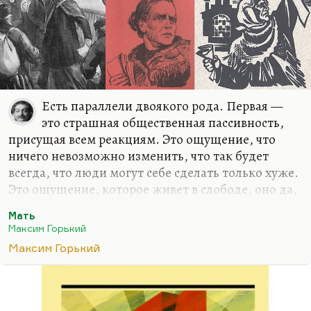
Есть параллели двоякого рода. Первая —
это страшная общественная пассивность,
присущая всем реакциям. Это ощущение, что
ничего невозможно изменить, что так будет
всегда, что люди могут себе сделать только хуже.
Это ощущение, которое живет в слободе, оно да,
оно делает книгу чрезвычайно актуальной.
Мать
И второй момент, который приближает, на мой
Максим Горький
взгляд, эту книгу к нашим временам. Там есть
Максим Горький
такая история про газету «Копейку», когда у
рабочих стала эта газета издаваться, потом ее
закрыли, задушили, они перестали читать про