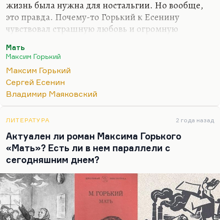
жизнь была нужна для ностальгии. Но вообще,
это правда. Почему-то Горький к Есенину
чувствовал страшную любовь и огромную
близость. Вот он осуждал самоубийство в случае
Мать
Маяковского, говорил, что это истеричный
Максим Горький
поступок, а про Есенина он нашел какие-то
Максим Горький
гораздо более человеческие, более добрые слова.
Сергей Есенин
Вот странно. Маяковский должен был быть ему
Владимир Маяковский
гораздо ближе по духу, но он его, мало сказать,
ненавидел. Просто, действительно, ненавидел.
ЛИТЕРАТУРА
2 года назад
Он вписывал про него посмертно всякие
Актуален ли роман Максима Горького
глупости. Там в очерк о Ленине вписал
«Мать»? Есть ли в нем параллели с
негативную оценку его, и что он не верит ему. И
сегодняшним днем?
вообще как-то…