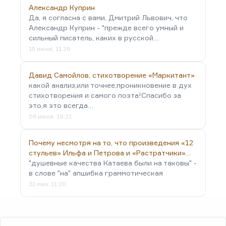
Александр Куприн
Да, я согласна с вами, Дмитрий Львович, что
Александр Куприн - "прежде всего умный и
сильный писатель, каких в русской…
15 июня, 11:29
Давид Самойлов, стихотворение «Маркитант»
какой анализ,или точнее,проникновение в дух
стихотворения и самого поэта!Спасибо за
это,я это всегда…
06 июня, 19:21
Почему несмотря на то, что произведения «12
стульев» Ильфа и Петрова и «Растратчики»…
"душевные качества Катаева были на таковы" -
в слове "на" апшибка граммотическая
31 мая, 11:20