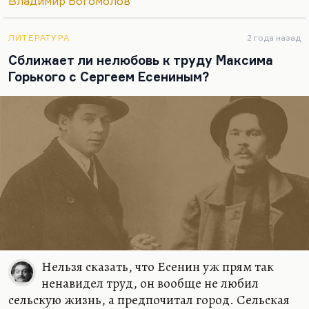
Владимир Богомолов
самое трудное. Вот Горький сломался, например,
я даже знаю, почему он сломался — для него
стала слишком много значить репутация. Он в
ЛИТЕРАТУРА
2 года назад
последние годы всё время говорил: «Биографию
Сближает ли нелюбовь к труду Максима
испортишь». И испортил себе биографию, хуже
Горького с Сергеем Есениным?
всех испортил себе биографию; хуже, чем…
Нельзя сказать, что Есенин уж прям так
ненавидел труд, он вообще не любил
сельскую жизнь, а предпочитал город. Сельская