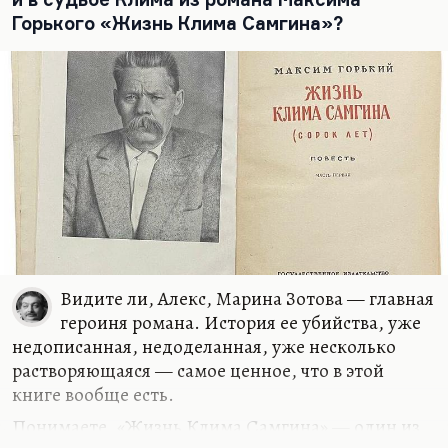
Гордеева», или наслаждаться советским
Горького «Жизнь Клима Самгина»?
канонам. Легче всего сказать, что великое
произведение — это «Жизнь Клима Самгина».
Ну, оно просто очень большое, и прежде всего
потому, что там действительно, начиная с
третьего тома, иссякает энергия повествования,
как и в большинстве советских эпопей. Они все
увязли. Один Шолохов с казачьим упорством
сумел дотянуть до финала «Тихий дон», у всех
остальных увязла в…
Видите ли, Алекс, Марина Зотова — главная
героиня романа. История ее убийства, уже
недописанная, недоделанная, уже несколько
растворяющаяся — самое ценное, что в этой
книге вообще есть.
Понимаете, «Жизнь Клима Самгина» — один из