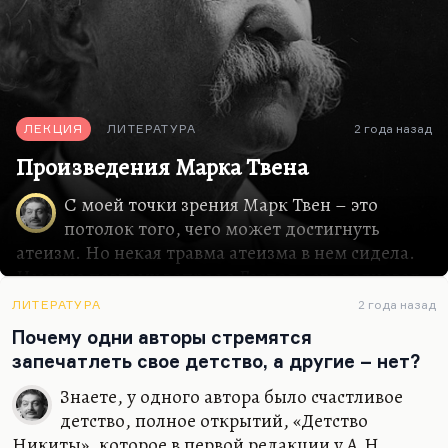
ЛЕКЦИЯ
ЛИТЕРАТУРА
2 года назад
Произведения Марка Твена
С моей точки зрения Марк Твен – это
потолок того, чего может достигнуть
атеизм. Но некая травма атеизма в нем сидела.
Именно поэтому вопрос о Господе его волновал
так насущно, именно поэтому он писал все
ЛИТЕРАТУРА
2 года назад
время религиозные трактаты, статьи, очерки.
Почему одни авторы стремятся
Именно поэтому он написал «Янки при дворе
запечатлеть свое детство, а другие – нет?
короля Артура» – самое свое религиозное
произведение, первый попаданческий роман.
Знаете, у одного автора было счастливое
Роман, в котором он разбирается с проблемами
детство, полное открытий, «Детство
Средневековья. В нем есть одна ключевая
Никиты», которое в первой редакции у А.Н.