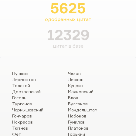
5625
одобренных цитат
12329
цитат в базе
Пушкин
Чехов
Лермонтов
Лесков
Толстой
Куприн
Достоевский
Маяковский
Гоголь
Блок
Тургенев
Булгаков
Чернышевский
Мандельштам
Гончаров
Набоков
Некрасов
Гумилев
Тютчев
Платонов
Фет
Горький