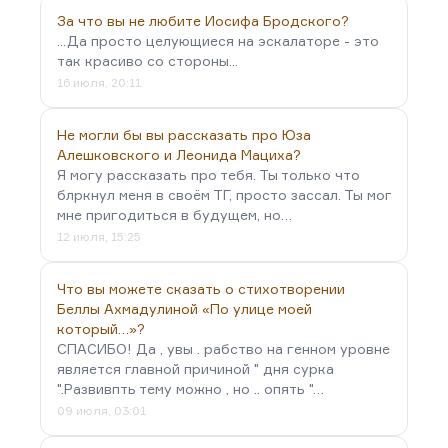
За что вы не любите Иосифа Бродского?
...Да просто целующиеся на эскалаторе - это
так красиво со стороны...
16 июля, 20:11
Не могли бы вы рассказать про Юза
Алешковского и Леонида Мациха?
Я могу рассказать про тебя. Ты только что
блркнул меня в своём ТГ, просто зассал. Ты мог
мне пригодиться в будущем, но…
12 июля, 15:25
Что вы можете сказать о стихотворении
Беллы Ахмадулиной «По улице моей
который…»?
СПАСИБО! Да , увы . рабство на генном уровне
является главной причиной " дня сурка
".Развивпть тему можно , но .. опять "…
09 июля, 03:01