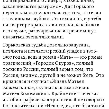
общепризнанного лидера, к сожалению,
заканчиваются разгромом. Для Горького
персональность заключалась в том, что если
ты слишком глубоко в это входишь, и у тебя
на квартире хранятся винтовки, как было в
его случае, разочарование и кризис могут
оказаться очень тяжелыми.
Горьковская судьба довольно запутана,
петлиста и петляста: резкий упадок в 1906-
1907 годах, ведь и роман «Мать» — это роман
трагический; «Городок Окуров», полный
тоски по России, полный веры в том, что
Россия, видимо, другой и не может быть. Это
кризисная и скучная «Жизнь Матвея
Кожемякина», скучная как сама жизнь
Матвея Кожемякина. Крайне скептическая
автобиографическая трилогия. Я не говорю о
богоискательской «Исповеди», это был такой