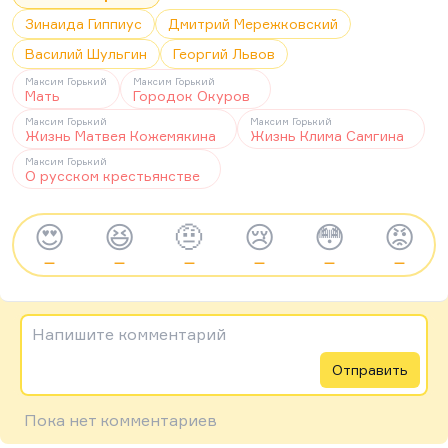
Зинаида Гиппиус
Дмитрий Мережковский
Василий Шульгин
Георгий Львов
Максим Горький
Максим Горький
Мать
Городок Окуров
Максим Горький
Максим Горький
Жизнь Матвея Кожемякина
Жизнь Клима Самгина
Максим Горький
О русском крестьянстве
😍
😆
🤨
😢
😳
😡
—
—
—
—
—
—
Напишите комментарий
Отправить
Пока нет комментариев