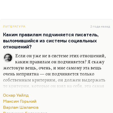
ЛИТЕРАТУРА
2 года назад
Каким правилам подчиняется писатель,
выломившийся из системы социальных
отношений?
Если он уже не в системе этих отношений,
каким правилам он подчиняется? Я скажу
жестокую вещь, очень, и мне самому эта вещь
очень неприятна — он подчиняется только
собственным критериям, он должен выдержать
те критерии, которые он взял на себя, эта самая
страшная борьба.
«С кем протекли его боренья? С
Оскар Уайлд
самим собой, с самим собой!»
— законы общества
Максим Горький
уже над ним не властно, он должен
Варлам Шаламов
соответствовать собственному уровню, а это