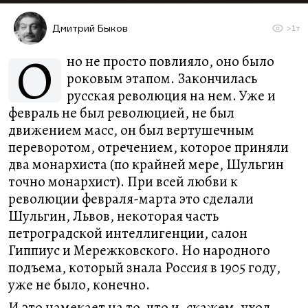
Дмитрий Быков
>1т
О
но не просто повлияло, оно было
роковым этапом. Закончилась
русская революция на нем. Уже и
февраль не был революцией, не был
движением масс, он был вертушечным
переворотом, отречением, которое приняли
два монархиста (по крайней мере, Шульгин
точно монархист). При всей любви к
революции февраля-марта это сделали
Шульгин, Львов, некоторая часть
петроградской интеллигенции, салон
Гиппиус и Мережковского. Но народного
подъема, который знала Россия в 1905 году,
уже не было, конечно.
И это намекает на то, что и, скажем, уход