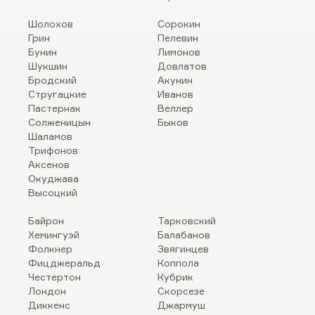
Шолохов
Сорокин
Грин
Пелевин
Бунин
Лимонов
Шукшин
Довлатов
Бродский
Акунин
Стругацкие
Иванов
Пастернак
Веллер
Солженицын
Быков
Шаламов
Трифонов
Аксенов
Окуджава
Высоцкий
Байрон
Тарковский
Хемингуэй
Балабанов
Фолкнер
Звягинцев
Фицджеральд
Коппола
Честертон
Кубрик
Лондон
Скорсезе
Диккенс
Джармуш