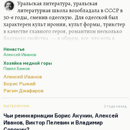
действительно новый огромный писатель,
Уральская литература, уральская
замечательно плодовитый.
литературная школа возобладала в СССР в
Надо сказать, что к тому моменту у Иванова уже
30-е годы, сменив одесскую. Для одесской был
сменилось два периода, и вот эта удивительная
характерен культ иронии, культ формы, трикстер
способность, протеистическая такая,
в качестве главного героя, романтизм несколько
протеическая способность меняться, протеизм,
блатного свойства, — в общем, все, что есть в
свойственный лучшим русским прозаикам,
книге Багрицкого «Юго-запад»: сочетание отваги
Ненастье
начал у него проявляться очень рано. Он начал с
и отчаяния, романтики, иронии, скепсиса.
Алексей Иванов
романов фантастических,…
Замечательная, в общем, такая романтическая
Хозяйка медной горы
ирония. Ну и культ формы, конечно, культ
Павел Бажов
лаконизма. При отсутствии идеологии форма —
Алексей Иванов
единственное, что спасает; при святом,
Борис Рыжий
сакральном отношении к профессии.
Рагим Джафаров
Уральский миф пришел ему на смену. Для
уральского мифа и прежде всего для Бажова
ЛИТЕРАТУРА
2 года назад
ключевым понятием является труд, работа,
Чьи реинкарнации Борис Акунин, Алексей
обожествление…
Иванов, Виктор Пелевин и Владимир
Сорокин?