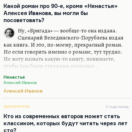
каким-то больным изводом…
Какой роман про 90-е, кроме «Ненастья»
Алексея Иванова, вы могли бы
посоветовать?
Ну, «Бригада» — вообще-то она издана.
Сценарий Велединского-Порублева издан
как книга. И это, по-моему, прекрасный роман.
Но если говорить именно о романе, тут трудно.
Не могу назвать какую-то книгу, понимаете,
чтобы там были отражены реальные…
А, пожалуй, могу. «Роман с простатитом»
Ненастье
Мелихова. Там как раз муки интеллигента,
Алексей Иванов
который работает челночником. Там, в общем,
Алексей Иванов
простатит у всей эпохи, не только у героя. Она
жестко написана — такая яркая, сильная,
ЛИТЕРАТУРА
2 года назад
парадоксальная книга. Да, наверное, у
Кто из современных авторов может стать
Александра Мелихова трилогия «Горбатые
классиком, которых будут читать через лет
атланты» — тоже очень мрачная — и вот это. Ну и
сто?
у Валерия Попова мне очень нравится, например,