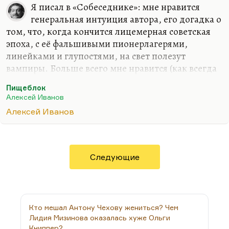
Я писал в «Собеседнике»: мне нравится
генеральная интуиция автора, его догадка о
том, что, когда кончится лицемерная советская
эпоха, с её фальшивыми пионерлагерями,
линейками и глупостями, на свет полезут
вампиры. Больше всего мне нравится (как всегда
у Иванова) описание вещей сказочных,
Пищеблок
мистических. Вот там один абзац, где мальчик
Алексей Иванов
мечтает о путешествиях по Амазонии, о
Алексей Иванов
таинственных вещах, о которых говорили в
«Клубе путешественников» и в «Очевидном-
невероятном»,— этот абзац стоит всей книги. Но
вообще она местами очень хорошо написана. В
Следующие
остальном, к сожалению, слишком нейтрально.
Она — такие летние каникулы на фоне цельного и
мощного потока ивановской прозы.
Кто мешал Антону Чехову жениться? Чем
Лидия Мизинова оказалась хуже Ольги
Книппер?