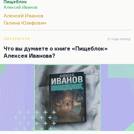
Пищеблок
гигантское полотно, а завтра — карандашный
Алексей Иванов
этюд.
Алексей Иванов
Поэтому Иванов в разных сферах работает: в
Галина Юзефович
фантастике, в исторической прозе, в бытовом
реализме сообразно своему настроению.
ЛИТЕРАТУРА
3 года назад
«Пищеблок»,…
Что вы думаете о книге «Пищеблок»
Алексея Иванова?