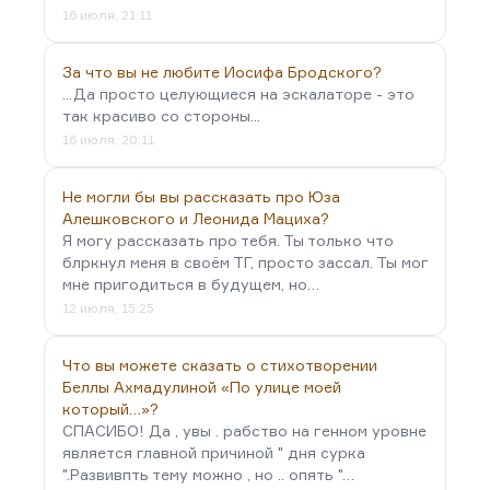
16 июля, 21:11
За что вы не любите Иосифа Бродского?
...Да просто целующиеся на эскалаторе - это
так красиво со стороны...
16 июля, 20:11
Не могли бы вы рассказать про Юза
Алешковского и Леонида Мациха?
Я могу рассказать про тебя. Ты только что
блркнул меня в своём ТГ, просто зассал. Ты мог
мне пригодиться в будущем, но…
12 июля, 15:25
Что вы можете сказать о стихотворении
Беллы Ахмадулиной «По улице моей
который…»?
СПАСИБО! Да , увы . рабство на генном уровне
является главной причиной " дня сурка
".Развивпть тему можно , но .. опять "…