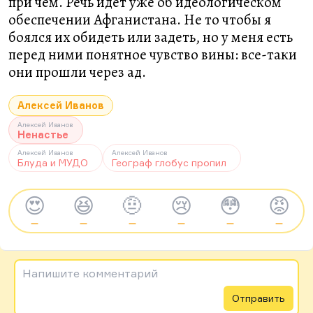
при чем. Речь идет уже об идеологическом
обеспечении Афганистана. Не то чтобы я
боялся их обидеть или задеть, но у меня есть
перед ними понятное чувство вины: все-таки
они прошли через ад.
Алексей Иванов
Алексей Иванов
Ненастье
Алексей Иванов
Алексей Иванов
Блуда и МУДО
Географ глобус пропил
😍
😆
🤨
😢
😳
😡
—
—
—
—
—
—
Напишите комментарий
Отправить