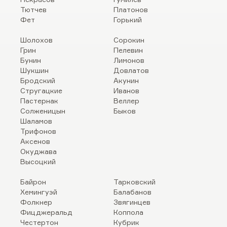
Тютчев
Платонов
Фет
Горький
Шолохов
Сорокин
Грин
Пелевин
Бунин
Лимонов
Шукшин
Довлатов
Бродский
Акунин
Стругацкие
Иванов
Пастернак
Веллер
Солженицын
Быков
Шаламов
Трифонов
Аксенов
Окуджава
Высоцкий
Байрон
Тарковский
Хемингуэй
Балабанов
Фолкнер
Звягинцев
Фицджеральд
Коппола
Честертон
Кубрик