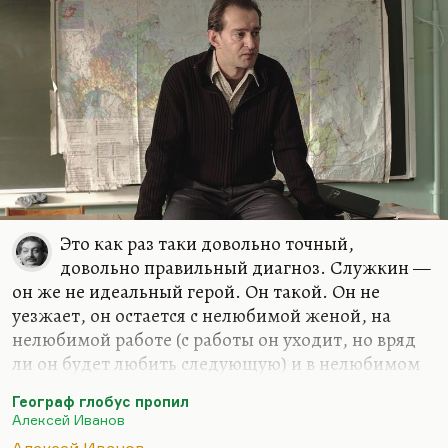
Это как раз таки довольно точный,
довольно правильный диагноз. Служкин —
он же не идеальный герой. Он такой. Он не
уезжает, он остается с нелюбимой женой, на
нелюбимой работе (с работы он уходит, но вряд
ли он будет любить следующую) и в нелюбимом
городе, да. Он же Служкин. Это его такая форма
Географ глобус пропил
служения. Я не принимаю такой формы
Алексей Иванов
служения, а многие в России остаются именно по