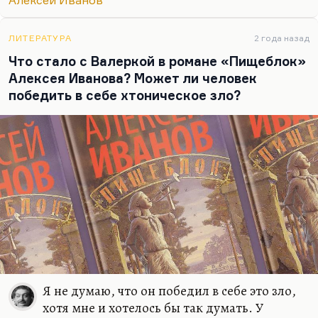
Алексей Иванов
этим соображениям. Они свою инерцию, свою
инерционность воспринимают как подвиг, как
заслугу. Уехавшие кажутся им беглецами, а я где
ЛИТЕРАТУРА
2 года назад
родился, там и пригодился. И позиция гордого
Что стало с Валеркой в романе «Пищеблок»
беглеца меня совершенно не устраивает, и
Алексея Иванова? Может ли человек
позиция гордого «оставанца». Мне кажется
победить в себе хтоническое зло?
вообще, что гордиться особенно нечем. Уехал ли
ты, остался ли ты.…
Я не думаю, что он победил в себе это зло,
хотя мне и хотелось бы так думать. У