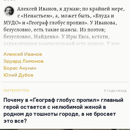
«Любовь тигра» или «Боря-боец». Там
Алексей Иванов, я думаю; по крайней мере,
зафиксированы какие-то…
с «Ненастьем», а, может быть, «Блуда и
МУДО» и «Географ глобус пропил». У Иванова,
безусловно, есть такие шансы. Из поэтов;
безусловно, Найденко. У Иры Евса, кстати,
харьковчанки замечательной есть шансы. У нее
замечательные есть стихи, да и человек она
Алексей Иванов
такой, вполне соответствующий своему
Эдуард Лимонов
поэтическому уровню. У Лимонова, я думаю,
Борис Акунин
бессмертие такое довольно-таки
Юлий Дубов
гарантированное есть. Он совсем рядом ушел, и
думаю, что он себя в литературу впечатал, и не
рядом с Селином, а где-то повыше. А вообще это
ЛИТЕРАТУРА
4 года назад
ведь вещь совершенно непредсказуемая. Мы
Почему в «Географ глобус пропил» главный
кого-то из гениев, ныне живущих, совершенно не
герой остается с нелюбимой женой в
знаем сегодня. Я в этом уверен. Я уверен, что
родном до тошноты городе, а не бросает
долго будут читать…
это все?