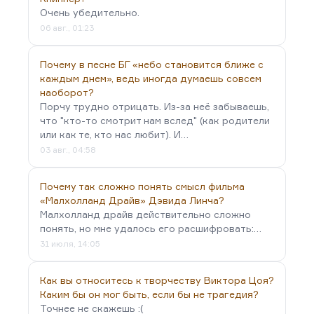
Очень убедительно.
06 авг., 01:23
Почему в песне БГ «небо становится ближе с
каждым днем», ведь иногда думаешь совсем
наоборот?
Порчу трудно отрицать. Из-за неё забываешь,
что "кто-то смотрит нам вслед" (как родители
или как те, кто нас любит). И…
03 авг., 04:58
Почему так сложно понять смысл фильма
«Малхолланд Драйв» Дэвида Линча?
Малхолланд драйв действительно сложно
понять, но мне удалось его расшифровать:…
31 июля, 14:05
Как вы относитесь к творчеству Виктора Цоя?
Каким бы он мог быть, если бы не трагедия?
Точнее не скажешь :(