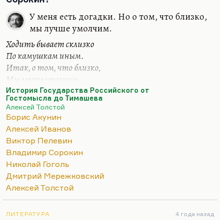
У меня есть догадки. Но о том, что близко,
мы лучше умолчим.
Ходить бывает склизко
По камушкам иным.
Итак, о том, что близко,
Мы лучше умолчим.
История Государства Российского от
Пелевин очень близок к Гоголю — во всяком
Гостомысла до Тимашева
случае, по главным чертам своего дарования — но
Алексей Толстой
инкарнацией его не является. Дело в том, что,
Борис Акунин
понимаете, постсоветская история — она, рискну
Алексей Иванов
сказать, в некотором отношении и пострусская.
Виктор Пелевин
Как правильно сказал тот же Пелевин, вишневый
Владимир Сорокин
сад выжил в морозах Колымы, но задохнулся,
Николай Гоголь
когда не стало кислорода. Вообще в
Дмитрий Мережковский
постсоветских временах, он правильно писал,
Алексей Толстой
вишня здесь вообще больше не будет расти.
Он правильно почувствовал, что советское было
ЛИТЕРАТУРА
4 года назад