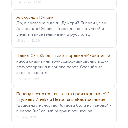
09 июля, 03:01
Александр Куприн
Да, я согласна с вами, Дмитрий Львович, что
Александр Куприн - "прежде всего умный и
сильный писатель, каких в русской…
15 июня, 11:29
Давид Самойлов, стихотворение «Маркитант»
какой анализ,или точнее,проникновение в дух
стихотворения и самого поэта!Спасибо за
это,я это всегда…
06 июня, 19:21
Почему несмотря на то, что произведения «12
стульев» Ильфа и Петрова и «Растратчики»…
"душевные качества Катаева были на таковы" -
в слове "на" апшибка граммотическая
31 мая, 11:20