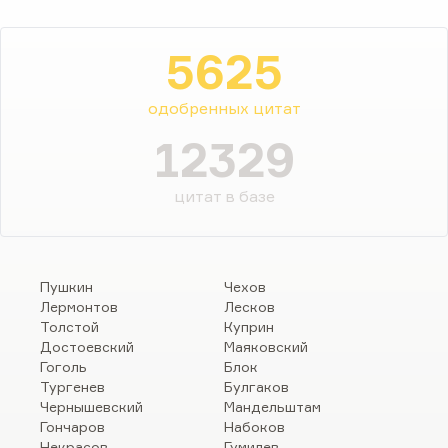
5625
одобренных цитат
12329
цитат в базе
Пушкин
Чехов
Лермонтов
Лесков
Толстой
Куприн
Достоевский
Маяковский
Гоголь
Блок
Тургенев
Булгаков
Чернышевский
Мандельштам
Гончаров
Набоков
Некрасов
Гумилев