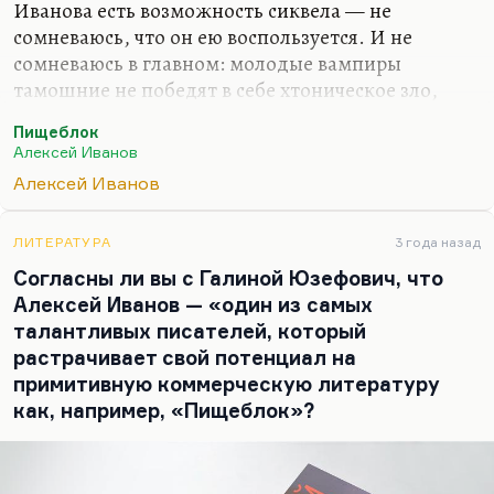
Иванова есть возможность сиквела — не
сомневаюсь, что он ею воспользуется. И не
сомневаюсь в главном: молодые вампиры
тамошние не победят в себе хтоническое зло,
наоборот: когда закончится советская власть,
Пищеблок
хтоническое зло выйдет на улицы, разгуляется и
Алексей Иванов
начнется ненастье, в широком смысле.
Алексей Иванов
Ивановское «Ненастье» и ненастье вообще.
«Хмурое утро» постсоветское. Я абсолютно
убежден, что настоящие вампиры — впереди.
ЛИТЕРАТУРА
3 года назад
Вот те комсомольчики, пионерчики, детки
Согласны ли вы с Галиной Юзефович, что
советской власти, которые там подвампиривали
Алексей Иванов — «один из самых
что-то. Вы думаете, они там перевоспитаются,
талантливых писателей, который
что ли? Что свобода их перевоспитает? Да нет,
растрачивает свой потенциал на
ничего подобного. Они…
примитивную коммерческую литературу
как, например, «Пищеблок»?