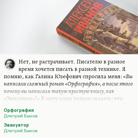
Нет, не растрачивает. Писателю в разное
время хочется писать в разной технике. Я
помню, как Галина Юзефович спросила меня:
«Вы
написали сложный роман «Орфография», а после этого
почему вы написали такую простую книгу, как
«Эвакуатор»
?» Я могу одно только сказать: что
писатель работает иногда в одной технике,
Орфография
иногда в другой. Сегодня он хочет написать
Дмитрий Быков
довольно простой научно-фантастический роман
Эвакуатор
или сказку, а завтра у него появляется желание
Дмитрий Быков
написать эпопею. Как сегодня вы пишете маслом