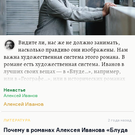
Видите ли, нас же не должно занимать,
насколько правдиво они изображены. Нам
важна художественная система этого романа. В
романе есть художественная система. Иванов в
лучших своих вещах — в «Блуде…», например,
или в «Географе…», или в исторических романах
— находится в плену определенной концепции, и
Ненастье
слава богу, потому что без концепции роман
Алексей Иванов
писать нельзя. И вот для него есть концепция в
Алексей Иванов
«Ненастье», что русскому человеку надо к чему-то
прислоняться. Вообще человеку надо к чему-то
прислоняться, а русскому — в особенности,
ЛИТЕРАТУРА
2 года назад
потому что просторы такие, потому что история
Почему в романах Алексея Иванова «Блуда