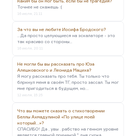
Каким бы он мог быть, если бы не трагедия?
Точнее не скажешь :(
16 июля, 21:11
За что вы не любите Иосифа Бродского?
...Да просто целующиеся на эскалаторе - это
так красиво со стороны...
16 июля, 20:11
Не могли бы вы рассказать про Юза
Алешковского и Леонида Мациха?
Я могу рассказать про тебя. Ты только что
блркнул меня в своём ТГ, просто зассал. Ты мог
мне пригодиться в будущем, но…
12 июля, 15:25
Что вы можете сказать о стихотворении
Беллы Ахмадулиной «По улице моей
который…»?
СПАСИБО! Да , увы . рабство на генном уровне
является главной причиной " дня сурка