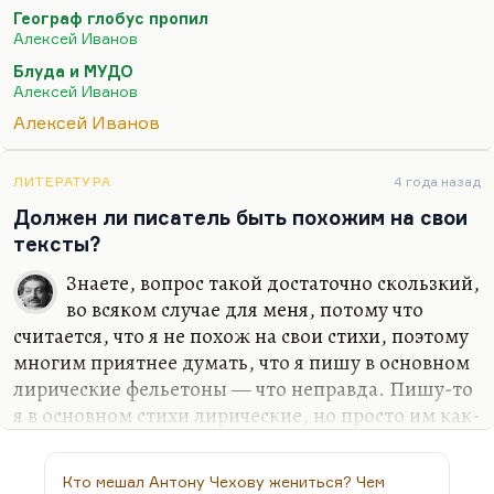
отношениях такое зверское дело, опасное, как
Географ глобус пропил
вот в «Сердце Пармы»; но во многих это и такой
Алексей Иванов
последний оплот гармонии, как в «Общаге-на-
Блуда и МУДО
Крови». А вот то, что герою не дают — это
Алексей Иванов
полбеды. Ему дают не те, с которыми он не
Алексей Иванов
может, ему неинтересно с ними. И вот отсюда это
постоянное его стремление к жене, а с женой-то
как раз ничего не выходит.
ЛИТЕРАТУРА
4 года назад
Должен ли писатель быть похожим на свои
тексты?
Знаете, вопрос такой достаточно скользкий,
во всяком случае для меня, потому что
считается, что я не похож на свои стихи, поэтому
многим приятнее думать, что я пишу в основном
лирические фельетоны — что неправда. Пишу-то
я в основном стихи лирические, но просто им как-
то очень неприятно думать, что человек
настолько не похожий на лирического поэта, а
Кто мешал Антону Чехову жениться? Чем