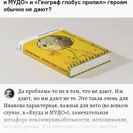
такая, потому что ненастье постоянно
и МУДО» и «Географ глобус пропил» героям
климатическое. И вот хмурь и ненастье
обычно не дают?
наступают для него тогда, когда ему не в чем
найти…
Да проблема-то не в том, что не дают. Им
дают, но им дают не те. Это такая очень для
Иванова характерная, важная для него (во всяком
случае, в «Блуда и МУДО»), замечательная
метафора некоммуникабельности, непонимания,
несовпадения. Для него секс — это во многих