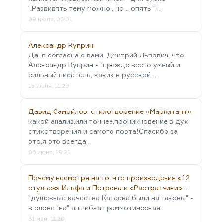
".Развивпть тему можно , но .. опять "…
09 июля, 03:01
Александр Куприн
Да, я согласна с вами, Дмитрий Львович, что
Александр Куприн - "прежде всего умный и
сильный писатель, каких в русской…
15 июня, 11:29
Давид Самойлов, стихотворение «Маркитант»
какой анализ,или точнее,проникновение в дух
стихотворения и самого поэта!Спасибо за
это,я это всегда…
06 июня, 19:21
Почему несмотря на то, что произведения «12
стульев» Ильфа и Петрова и «Растратчики»…
"душевные качества Катаева были на таковы" -
в слове "на" апшибка граммотическая
31 мая, 11:20