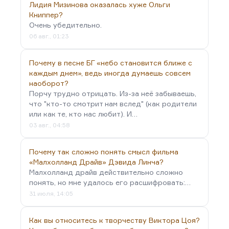
берёт и пишет лирику лучше, чем они.
Лидия Мизинова оказалась хуже Ольги
Скажем иначе. Я вообще люблю, когда автор не
Книппер?
Очень убедительно.
похож на свои тексты. И больше того — я люблю,
06 авг., 01:23
когда тексты не похожи друг на друга. Вот
почему я считаю Алексея Иванова большим
Почему в песне БГ «небо становится ближе с
писателем? Потому что его романы при общности
каждым днем», ведь иногда думаешь совсем
нескольких мотивов и нескольких больных
наоборот?
мыслей (больных потому, что он на них
Порчу трудно отрицать. Из-за неё забываешь,
сосредоточен…
что "кто-то смотрит нам вслед" (как родители
или как те, кто нас любит). И…
03 авг., 04:58
Почему так сложно понять смысл фильма
«Малхолланд Драйв» Дэвида Линча?
Малхолланд драйв действительно сложно
понять, но мне удалось его расшифровать:…
31 июля, 14:05
Как вы относитесь к творчеству Виктора Цоя?