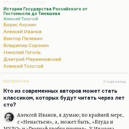
Мы лучше умолчим.
История Государства Российского от
Пелевин очень близок к Гоголю — во всяком
Гостомысла до Тимашева
случае, по главным чертам своего дарования — но
Алексей Толстой
инкарнацией его не является. Дело в том, что,
Борис Акунин
понимаете, постсоветская история — она, рискну
Алексей Иванов
сказать, в некотором отношении и пострусская.
Виктор Пелевин
Как правильно сказал тот же Пелевин, вишневый
Владимир Сорокин
сад выжил в морозах Колымы, но задохнулся,
Николай Гоголь
когда не стало кислорода. Вообще в
Дмитрий Мережковский
постсоветских временах, он правильно писал,
Алексей Толстой
вишня здесь вообще больше не будет расти.
Он правильно почувствовал, что советское было
ЛИТЕРАТУРА
2 года назад
каким-то больным изводом…
Кто из современных авторов может стать
классиком, которых будут читать через лет
сто?
Алексей Иванов, я думаю; по крайней мере,
с «Ненастьем», а, может быть, «Блуда и
МУДО» и «Географ глобус пропил». У Иванова,