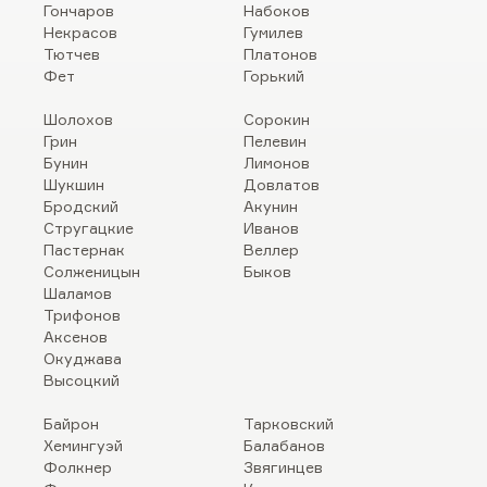
Гончаров
Набоков
Некрасов
Гумилев
Тютчев
Платонов
Фет
Горький
Шолохов
Сорокин
Грин
Пелевин
Бунин
Лимонов
Шукшин
Довлатов
Бродский
Акунин
Стругацкие
Иванов
Пастернак
Веллер
Солженицын
Быков
Шаламов
Трифонов
Аксенов
Окуджава
Высоцкий
Байрон
Тарковский
Хемингуэй
Балабанов
Фолкнер
Звягинцев