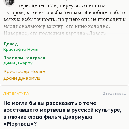
переоцененным, переусложненным
автором, каким-то избыточным. Я вообще люблю
всякую избыточность, но у него она не приводит к
эмоциональному взрыву, его кино холодно.
Наверное, его последняя картина «Довод»
(«Tenet»), загадочная такая, многие спрашивают,
Довод
почему там героя зовут Арепо. Да потому что
Кристофер Нолан
«sator arepo tenet opera rotas» — знаменитая
Пределы контроля
магическая фраза, которая была еще в основе
Джим Джармуш
«Альтиста Данилова», в массе других текстов, но
Кристофер Нолан
это не важно. Важно то, что все нолановские
Джим Джармуш
ходы, запутанные штучки,— все это уже было в
одном фильме Джармуша, где речь идет о
пределах «Пределы контроля». Там тоже
ЛИТЕРАТУРА
2 года назад
непонятно, кто главный агент и чем он занят, мы
Не могли бы вы рассказать о теме
этого не знаем. И…
восставшего мертвеца в русской культуре,
включив сюда фильм Джармуша
«Мертвец»?