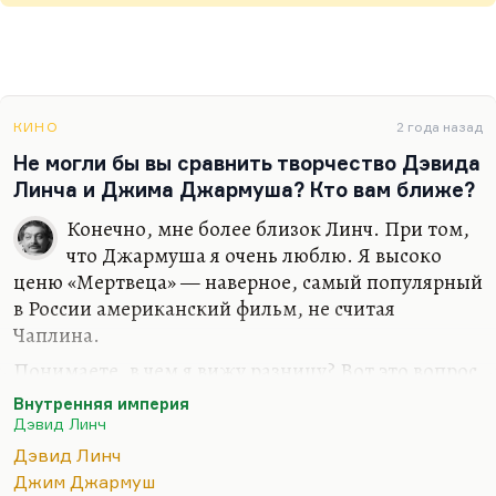
КИНО
2 года назад
Не могли бы вы сравнить творчество Дэвида
Линча и Джима Джармуша? Кто вам ближе?
Конечно, мне более близок Линч. При том,
что Джармуша я очень люблю. Я высоко
ценю «Мертвеца» — наверное, самый популярный
в России американский фильм, не считая
Чаплина.
Понимаете, в чем я вижу разницу? Вот это вопрос
не праздный, на самом деле. Мне просто
Внутренняя империя
кажется, что Линч сражается со своими
Дэвид Линч
неврозами, со своими реальными болезнями. С
Дэвид Линч
фобиями, которые его теснят. Отсюда обилие
Джим Джармуш