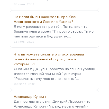
16 июля, 20:11
Не могли бы вы рассказать про Юза
Алешковского и Леонида Мациха?
Я могу рассказать про тебя. Ты только что
блркнул меня в своём ТГ, просто зассал. Ты мог
мне пригодиться в будущем, но…
12 июля, 15:25
Что вы можете сказать о стихотворении
Беллы Ахмадулиной «По улице моей
который…»?
СПАСИБО! Да , увы . рабство на генном уровне
является главной причиной " дня сурка
".Развивпть тему можно , но .. опять "…
09 июля, 03:01
Александр Куприн
Да, я согласна с вами, Дмитрий Львович, что
Александр Куприн - "прежде всего умный и