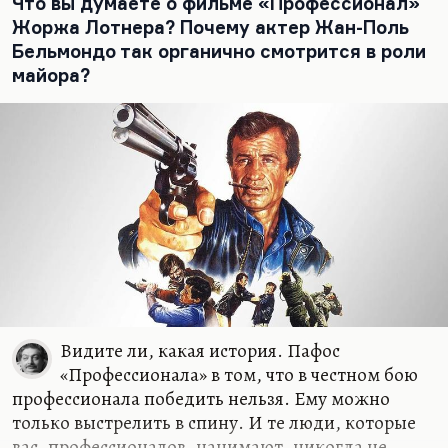
Что вы думаете о фильме «Профессионал»
эмпатии. По-разному, это…
Жоржа Лотнера? Почему актер Жан-Поль
Бельмондо так органично смотрится в роли
майора?
Видите ли, какая история. Пафос
«Профессионала» в том, что в честном бою
профессионала победить нельзя. Ему можно
только выстрелить в спину. И те люди, которые
вас, профессионалов, нанимают, никогда не