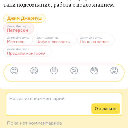
таки подсознание, работа с подсознанием.
Джим Джармуш
Джим Джармуш
Патерсон
Джим Джармуш
Джим Джармуш
Джим Джармуш
Мертвец
Кофе и сигареты
Ночь на земле
Джим Джармуш
Пределы контроля
😍
😆
🤨
😢
😳
😡
—
—
—
—
—
—
Напишите комментарий
Отправить
Пока нет комментариев