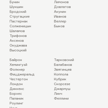
Бунин
Лимонов
Шукшин
Довлатов
Бродский
Акунин
Стругацкие
Иванов
Пастернак
Веллер
Солженицын
Быков
Шаламов
Трифонов
Аксенов
Окуджава
Высоцкий
Байрон
Тарковский
Хемингуэй
Балабанов
Фолкнер
Звягинцев
Фицджеральд
Коппола
Честертон
Кубрик
Лондон
Скорсезе
Диккенс
Джармуш
Борхес
Линч
Паланик
Феллини
Роулинг
Кинг