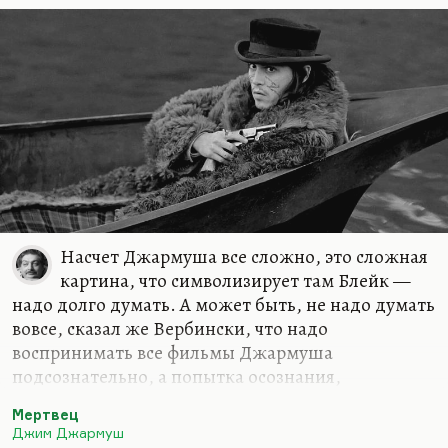
Насчет Джармуша все сложно, это сложная
картина, что символизирует там Блейк —
надо долго думать. А может быть, не надо думать
вовсе, сказал же Вербински, что надо
воспринимать все фильмы Джармуша
подсознательно, а попытка осознания,
разбираться в них, только опошляет дело. Кстати,
Мертвец
мне кажется, когда сам Вербински стал снимать в
Джим Джармуш