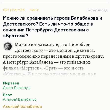
лейтмотивов, повторяющихся инвариантов. В его
фильмах одни и те же образы, одна и та же
ЛИТЕРАТУРА
КИНО
3 года назад
красная комната с зигзагообразными линиями на
Можно ли сравнивать героев Балабанова и
полу, пошедшая еще с «Головы-ластика» певица,
Достоевского? Есть ли что-то общее в
поющая в странном помещении. То есть он
описании Петербурга Достоевским с
борется с какими-то своими кошмарами.
«Братом»?
Джармуш, наоборот (во всяком случае, судя по…
Можно в том смысле, что Петербург
Достоевского — это Лондон Диккенса,
просто немножко перенесенный в другую среду.
А Петербург Балабанова — это пейзажи из
фильма «Мертвец». «Брат» — это и есть
«Мертвец». И не только эти затемнения, но и
вообще очень многие черты и манеры Джармуша
Мертвец
есть у позднего Балабанова, начиная с «Реки»,
Джим Джармуш
финальный кадр которой должен был быть таким
Брат
же, как финальный кадр «Мертвеца». Младенец в
Алексей Балабанов
люльке, уплывающий по большой воде — в
Алексей Балабанов
данном случае мертвец, уплывающий в лодке в