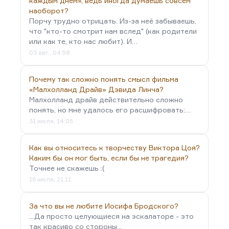
каждым днем», ведь иногда думаешь совсем
наоборот?
Порчу трудно отрицать. Из-за неё забываешь,
что "кто-то смотрит нам вслед" (как родители
или как те, кто нас любит). И…
03 авг., 04:58
Почему так сложно понять смысл фильма
«Малхолланд Драйв» Дэвида Линча?
Малхолланд драйв действительно сложно
понять, но мне удалось его расшифровать:…
31 июля, 14:05
Как вы относитесь к творчеству Виктора Цоя?
Каким бы он мог быть, если бы не трагедия?
Точнее не скажешь :(
16 июля, 21:11
За что вы не любите Иосифа Бродского?
...Да просто целующиеся на эскалаторе - это
так красиво со стороны...