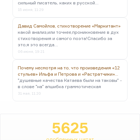
сильный писатель, каких в русской…
15 июня, 11:29
Давид Самойлов, стихотворение «Маркитант»
какой анализ,или точнее,проникновение в дух
стихотворения и самого поэта!Спасибо за
это,я это всегда…
06 июня, 19:21
Почему несмотря на то, что произведения «12
стульев» Ильфа и Петрова и «Растратчики»…
"душевные качества Катаева были на таковы" -
в слове "на" апшибка граммотическая
31 мая, 11:20
5625
одобренных цитат