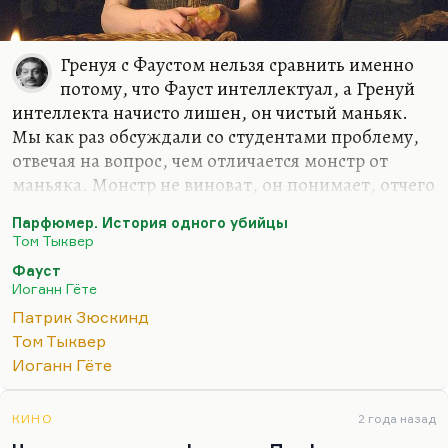
Гренуя с Фаустом нельзя сравнить именно
потому, что Фауст интеллектуал, а Гренуй
интеллекта начисто лишен, он чистый маньяк.
Мы как раз обсуждали со студентами проблему,
отвечая на вопрос, чем отличается монстр от
маньяка. Монстр не виноват, он понимает, отчего
он такой, что с ним произошло, как чудовище
Парфюмер. История одного убийцы
Франкенштейна. Мозг – такая же его жертва.
Том Тыквер
Маньяк понимает, что он делает. Более того, он
Фауст
способен дать отчет в своих действиях (как
Иоганн Гёте
правило).
Патрик Зюскинд
Ну а что касается Гренуя, то это интуитивный
Том Тыквер
гений, стихийный, сам он запаха лишен, но
Иоганн Гёте
чувствует чужие запахи. Может, это метафора
художника, как говорят некоторые. Другие
КИНО
2 года назад
говорят, что это эмпатия, то есть отсутствие