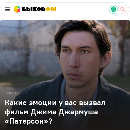
Быков
ФМ
КИНО
Какие эмоции у вас вызвал
фильм Джима Джармуша
«Патерсон»?