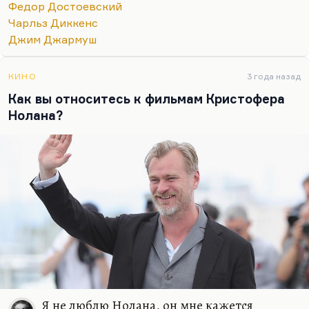
Федор Достоевский
бесконечность.
Чарльз Диккенс
Я думаю, что «Брат» и «Мертвец» — это два
Джим Джармуш
фильма об одном и том же. Два призрака,
которые терзали авторов. Этот пустой трамвай —
КИНО
3 года назад
этот самый сильный образ, самая мощная
Как вы относитесь к фильмам Кристофера
балабановская…
Нолана?
Я не люблю Нолана, он мне кажется