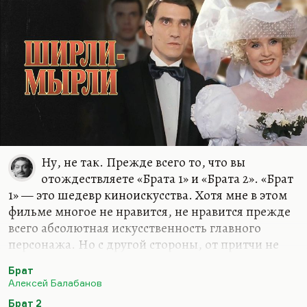
Ну, не так. Прежде всего то, что вы
отождествляете «Брата 1» и «Брата 2». «Брат
1» — это шедевр киноискусства. Хотя мне в этом
фильме многое не нравится, не нравится прежде
всего абсолютная искусственность главного
персонажа. Но с другой стороны, от притчи не
требуется достоверность. Беда в том, что «Брат 2»
Брат
— вот эта ликующая пустота, этот пустой
Алексей Балабанов
трамвай, этот Данила Багров поехал уже по
Брат 2