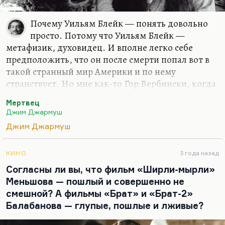
Почему Уильям Блейк — понять довольно
просто. Потому что Уильям Блейк —
метафизик, духовидец. И вполне легко себе
предположить, что он после смерти попал вот в
такой странный мир Америки и по нему
странствует. Но мне как-то Гор Вербински, когда
я его спросил «Влиял ли на вас «Мертвец», когда
Мертвец
вы делали с тем же самым Деппом «[Одинокого]
Джим Джармуш
рейнджера», влиял ли на вас Джармуш?», сказал:
Джим Джармуш
«Если и влиял, то глубоко подсознательно,
потому что задача Джармуша — тоже
воздействовать на подсознание». Его фильм —
КИНО
3 года назад
это такой шприц, направленный прямо в ваш
Согласны ли вы, что фильм «Ширли-мырли»
мозг, и вы не можете этому сопротивляться. Я
Меньшова — пошлый и совершенно не
думаю, что Джармуш почти всегда воздействует
смешной? А фильмы «Брат» и «Брат-2»
на зрительское подсознание и не всегда
Балабанова — глупые, пошлые и лживые?
понимает, что он может…