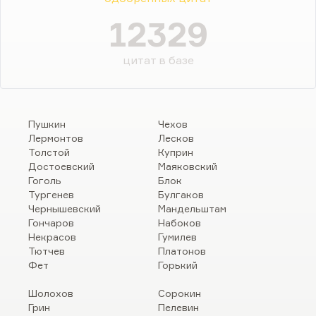
12329
цитат в базе
Пушкин
Чехов
Лермонтов
Лесков
Толстой
Куприн
Достоевский
Маяковский
Гоголь
Блок
Тургенев
Булгаков
Чернышевский
Мандельштам
Гончаров
Набоков
Некрасов
Гумилев
Тютчев
Платонов
Фет
Горький
Шолохов
Сорокин
Грин
Пелевин