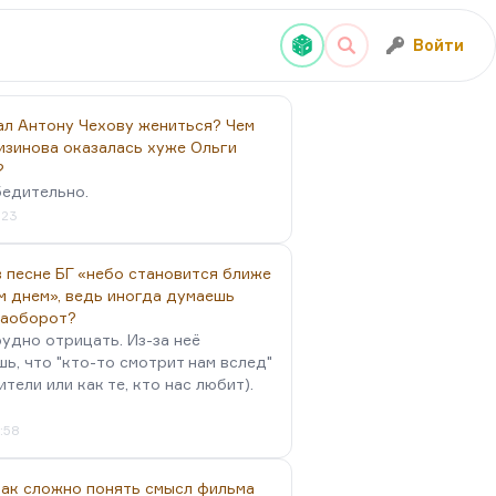
Войти
ал Антону Чехову жениться? Чем
изинова оказалась хуже Ольги
?
бедительно.
:23
 песне БГ «небо становится ближе
м днем», ведь иногда думаешь
наоборот?
удно отрицать. Из-за неё
ь, что "кто-то смотрит нам вслед"
ители или как те, кто нас любит).
4:58
так сложно понять смысл фильма