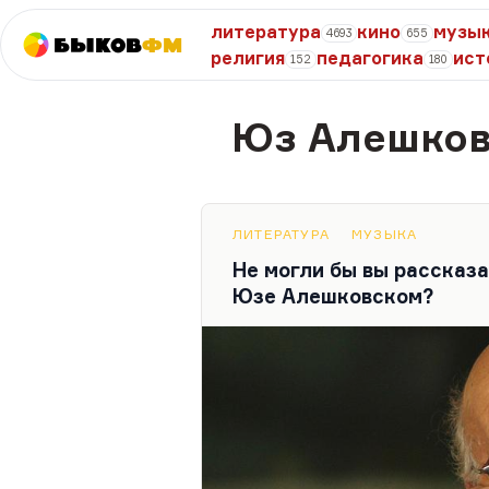
литература
кино
музы
4693
655
Быков
ФМ
религия
педагогика
ист
152
180
Юз Алешков
ЛИТЕРАТУРА
МУЗЫКА
Не могли бы вы рассказ
Юзе Алешковском?