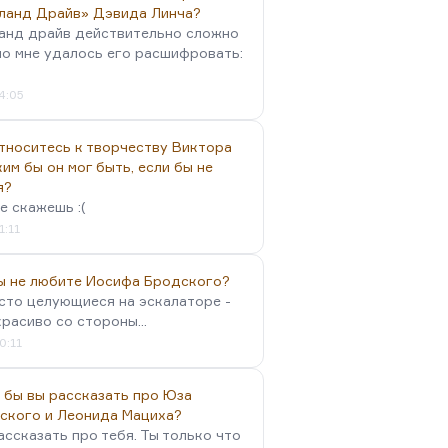
ланд Драйв» Дэвида Линча?
анд драйв действительно сложно
но мне удалось его расшифровать:
4:05
тноситесь к творчеству Виктора
им бы он мог быть, если бы не
я?
е скажешь :(
1:11
вы не любите Иосифа Бродского?
осто целующиеся на эскалаторе -
красиво со стороны...
0:11
 бы вы рассказать про Юза
ского и Леонида Мациха?
ассказать про тебя. Ты только что