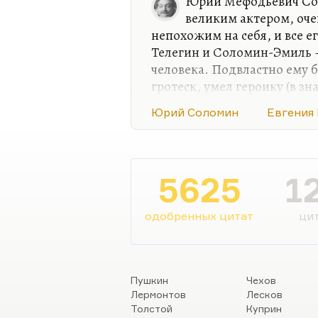
Юрий Мефодьевич Сол
великим актером, оче
непохожим на себя, и все 
Телегин и Соломин-Эмиль –
человека. Подвластно ему 
гротеск, умел героику (в з
превосходительства»), он 
Юрий Соломин
Евгения
разноплановый, сложный ак
царя Федора Иоанновича о
видел этот спектакль. И он
сильное. Есть запись этого 
5625
1
там замечательно. Я прост
под ложку берегитесь бить др
одобренных цитат
цит
Пушкин
Чехов
Лермонтов
Лесков
Толстой
Куприн