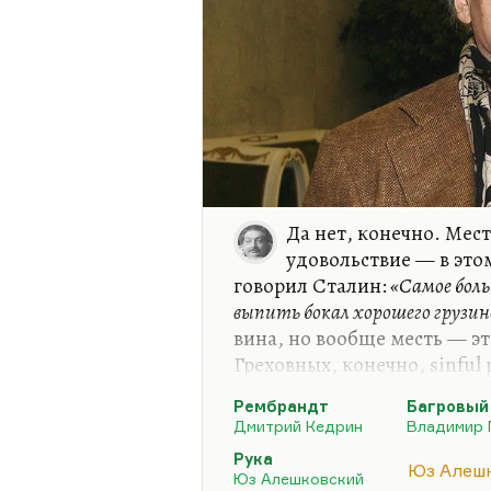
Да нет, конечно. Мес
удовольствие — в это
говорил Сталин:
«Самое бол
выпить бокал хорошего грузин
вина, но вообще месть — эт
Греховных, конечно, sinful 
pleasures. Но ничего не по
Рембрандт
Багровый
природе. Пушкин называл
Дмитрий Кедрин
Владимир 
христианской. Здесь, я дум
Рука
библейская, дохристианская:
Юз Алеш
Юз Алешковский