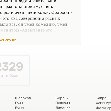
омин представляется мне
нь разноплановым, очень
его роли очень непохожи. Соломин-
 это два совершенно разных
было все, он умел комедию, умел
наменитом «Адьютанте его
действительно был гениальный,
 Беркович
тер. Кстати говоря, когда он играл
дновременно со Смоктуновским, я
 производил впечатление очень
спектакля. И, по-моему, он играет
2329
о его голосом помню:
«Паче же всего
уг…
ат в базе
Шолохов
Сорокин
Байрон
Грин
Пелевин
Хемингу
Бунин
Лимонов
Фолкне