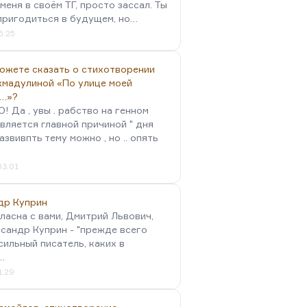
меня в своём ТГ, просто зассал. Ты
пригодиться в будущем, но…
5:25
можете сказать о стихотворении
хмадулиной «По улице моей
…»?
 Да , увы . рабство на генном
вляется главной причиной " дня
Развивпть тему можно , но .. опять
03:01
др Куприн
гласна с вами, Дмитрий Львович,
сандр Куприн - "прежде всего
сильный писатель, каких в
…
1:29