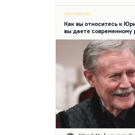
Ветхозаветная добродетель,
Я думаю, что в потакании эт
ЛИТЕРАТУРА
особенно хорошего.…
Как вы относитесь к Юр
вы даете современному 