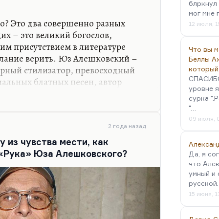
ь,
блркнул 
мог мне 
но? Это два совершенно разных
12 июля, 1
их – это великий богослов,
исполняет, слезы…
им присутствием в литературе
Что вы 
лание верить. Юз Алешковский –
Беллы А
орный стилизатор, превосходный
который
СПАСИБО!
иальных блатных песен, автор
уровне я
 особенности «Книга последних
сурка ".
заик. Они совершенно разные
"…
 верили, но верили совершенно по-
09 июля, 
2 года назад
у из чувства мести, как
один из важных духовных
Алексан
 «Рука» Юза Алешковского?
овского я этого сказать не могу.
Да, я со
что Алек
его видеть и с ним говорить.
умный и 
овек, и очень…
русской
15 июня, 1