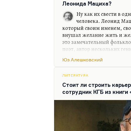
Встречать ты меня не придеш
Леонида Мациха?
А если придешь – не узнаешь.
Ну как их свести в од
человека. Леонид Мац
Так это дядя Миша Гулько 
который своим именем, сво
внушал желание жить и же
это замечательный фолькл
поэт, автор нескольких ген
очень интересной прозы (в
Юз Алешковский
слов»), замечательный про
люди, разве что оба в бога
разному.
ЛИТЕРАТУРА
Стоит ли строить карьер
Для меня Леонид Мацих – 
сотрудник КГБ из книги
авторитетов, про Юза Алешк
Но для меня было счастьем 
Ужасно интересный был чел