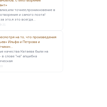
амойлов, стихотворение
ант»
ализ,или точнее,проникновение в
отворения и самого поэта!
за это,я это всегда…
9:21
есмотря на то, что произведения
ьев» Ильфа и Петрова и
тчики»…
ые качества Катаева были на
- в слове "на" апшибка
ическая
:20