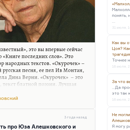
«Малхол
Малхолл
понять, 
…
31 июля, 1
Как вы о
звестный», это вы впервые сейчас
Цоя? Как
трагеди
о «Книге последних слов». Это
Точнее н
ор народных текстов. «Окурочек» –
16 июля, 2
й русская песня, ее пел Ив Монтан,
ела Дина Верни. «Окурочек» – это
За что 
, текст блатной поэзии. Лучшая
...Да пр
сть их две – «Ванинский порт»… Я
это так 
веростишие в русской любовной
ковский
16 июля, 2
Не могли
3 года назад
Алешков
ать про Юза Алешковского и
Я могу р