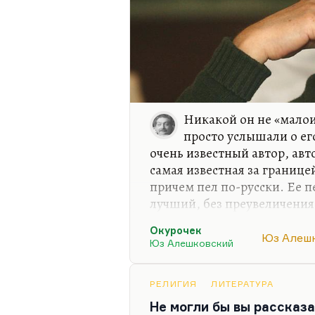
Никакой он не «малои
просто услышали о ег
очень известный автор, авт
самая известная за границе
причем пел по-русски. Ее п
лучший, без преувеличения
песня блатной поэзии. То е
Окурочек
думаю, что это лучшее чет
Юз Алеш
Юз Алешковский
поэзии:
Я знаю: меня ты не ждешь
РЕЛИГИЯ
ЛИТЕРАТУРА
И писем моих не читаешь,
Не могли бы вы рассказ