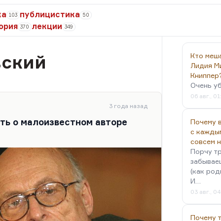
ка
публицистика
103
50
ория
лекции
370
349
ский
Кто меш
Лидия М
Книппер
Очень у
06 авг., 01
3 года назад
ать о малоизвестном авторе
Почему в
с кажды
совсем 
Порчу тр
забываеш
(как род
И…
03 авг., 0
Почему 