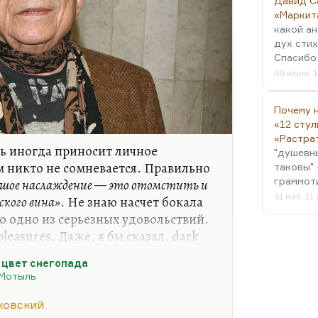
Давид С
«Маркит
какой ан
дух стих
Спасибо 
06 июня, 1
Почему н
«12 стул
«Растра
ть иногда приносит личное
"душевн
м никто не сомневается. Правильно
таковы" 
граммот
ьшое наслаждение — это отомстить и
31 мая, 11
ского вина»
. Не знаю насчет бокала
о одно из серьезных удовольствий.
pleasures. Даже, я бы сказал, dark
делаешь, это в человеческой
 цвет снегопада
 отмщение добродетелью
Мотыль
аю, она не христианская, а
 око за око, зуб за зуб.
ковский