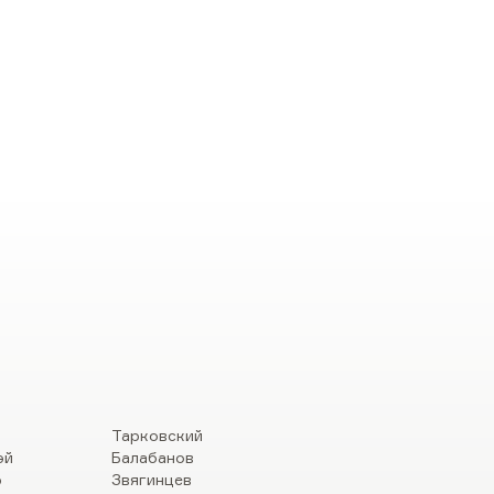
Тарковский
эй
Балабанов
р
Звягинцев