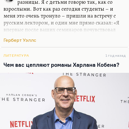
разницы. Я с детьми говорю так, как со
взрослыми. Вот как раз сегодня студенты – и
меня это очень тронуло – пришли на встречу с
русским лектором, и один мне прямо сказал: «Я
впервые после ваших семинаров почувствовал
ужас ответственности, взрослый ужас жизни». Я
Герберт Уэллс
этого совсем не хотел, но в каком-то смысле,
наверное, и хотел.
ЛИТЕРАТУРА
1 год назад
Я не вижу разницы между студентом и
Чем вас цепляют романы Харлана Кобена?
профессором, а может быть, студент еще и
лучше. Я не льщу молодым, не пытаюсь к ним
подольститься. Слава богу, у нас неплохие
отношения. Я не вижу принципиальной разницы
между взрослыми и детьми. Я со своим сыном
Андреем всегда говорил как со взрослым. Может
быть, иногда слишком жестко. И с Шервудом та
же…