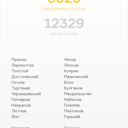
одобренных цитат
12329
цитат в базе
Пушкин
Чехов
Лермонтов
Лесков
Толстой
Куприн
Достоевский
Маяковский
Гоголь
Блок
Тургенев
Булгаков
Чернышевский
Мандельштам
Гончаров
Набоков
Некрасов
Гумилев
Тютчев
Платонов
Фет
Горький
Шолохов
Сорокин