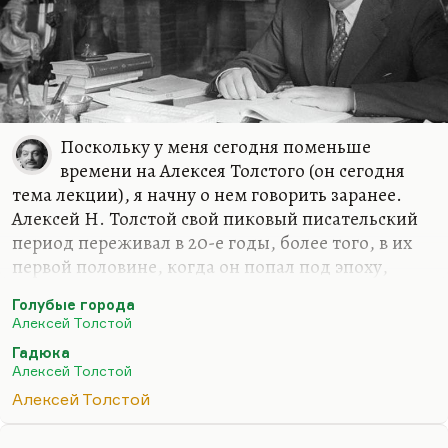
Поскольку у меня сегодня поменьше
времени на Алексея Толстого (он сегодня
тема лекции), я начну о нем говорить заранее.
Алексей Н. Толстой свой пиковый писательский
период переживал в 20-е годы, более того, в их
первой половине, когда он попал под эпоху,
соответствующую его темпераменту. Разговоры о
Голубые города
том, что ему соответствовал здравый, простой,
Алексей Толстой
народный реализм и что он как бы отстаивал
Гадюка
норму среди перверсий Серебряного века, – он,
Алексей Толстой
может быть, норму эту любил, но сам ее не
Алексей Толстой
выражал отнюдь. Чувство, что он возрождал
традиционный реализм среди «Подземной