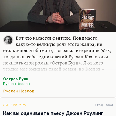
Вот что касается фэнтези. Понимаете,
какую-то великую роль этого жанра, не
столь мною любимого, я осознал в середине 90-х,
когда наш собеседниковский Руслан Козлов дал
почитать свой роман «Остров Буян». Я от кого
угодно мог ожидать такой роман, но Козлов –
известный политический журналист, он
Остров Буян
редактировал «Смену» ленинградскую, он автор
Руслан Козлов
первой публикации о «Митьках», он и открыл их
Руслан Козлов
как течение. Он был автором первого ответа
Нине Андреевой на «Не могу поступиться
принципами». Когда все замерли, думая, что это
ЛИТЕРАТУРА
1 год назад
произошел поворот в правительстве, а вот Козлов
Как вы оцениваете пьесу Джоан Роулинг