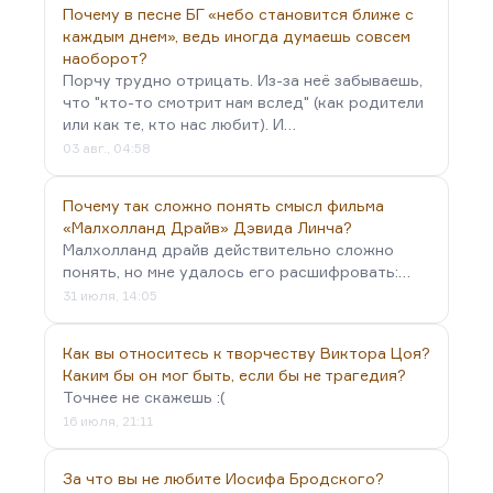
Почему в песне БГ «небо становится ближе с
каждым днем», ведь иногда думаешь совсем
наоборот?
Порчу трудно отрицать. Из-за неё забываешь,
что "кто-то смотрит нам вслед" (как родители
или как те, кто нас любит). И…
03 авг., 04:58
Почему так сложно понять смысл фильма
«Малхолланд Драйв» Дэвида Линча?
Малхолланд драйв действительно сложно
понять, но мне удалось его расшифровать:…
31 июля, 14:05
Как вы относитесь к творчеству Виктора Цоя?
Каким бы он мог быть, если бы не трагедия?
Точнее не скажешь :(
16 июля, 21:11
За что вы не любите Иосифа Бродского?