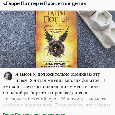
взял и написал очень резкую и язвительную
«Гарри Поттер и Проклятое дитя»
статью «Не могу молчать».
Я знал его как очень сильного публициста. Он
замечательно писал,…
Я высоко, положительно оцениваю эту
пьесу. Я читал мнения многих фанатов. В
«Новой газете» в понедельник у меня выйдет
большой разбор этого произведения, я
постарался без спойлеров. Мне там два момента
особенно понравились. Понравилось, что главная
злодейка — всё-таки женщина. Этого со времён
Гарри Поттер и проклятое дитя