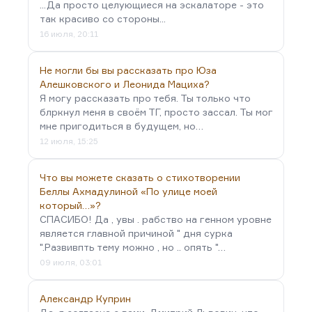
...Да просто целующиеся на эскалаторе - это
так красиво со стороны...
16 июля, 20:11
Не могли бы вы рассказать про Юза
Алешковского и Леонида Мациха?
Я могу рассказать про тебя. Ты только что
блркнул меня в своём ТГ, просто зассал. Ты мог
мне пригодиться в будущем, но…
12 июля, 15:25
Что вы можете сказать о стихотворении
Беллы Ахмадулиной «По улице моей
который…»?
СПАСИБО! Да , увы . рабство на генном уровне
является главной причиной " дня сурка
".Развивпть тему можно , но .. опять "…
09 июля, 03:01
Александр Куприн