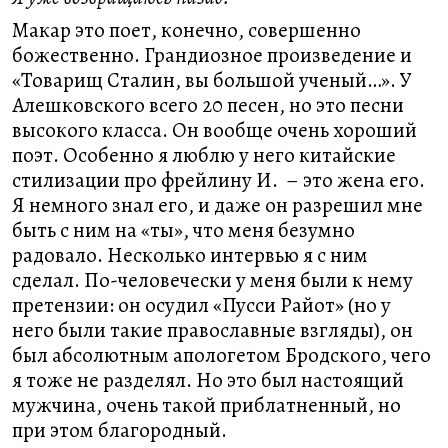
Макар это поет, конечно, совершенно
божественно. Грандиозное произведение и
«Товарищ Сталин, вы большой ученый…». У
Алешковского всего 20 песен, но это песни
высокого класса. Он вообще очень хороший
поэт. Особенно я люблю у него китайские
стилизации про фрейлину И. – это жена его.
Я немного знал его, и даже он разрешил мне
быть с ним на «ты», что меня безумно
радовало. Несколько интервью я с ним
сделал. По-человечески у меня были к нему
претензии: он осудил «Пусси Райот» (но у
него были такие православные взгляды), он
был абсолютным апологетом Бродского, чего
я тоже не разделял. Но это был настоящий
мужчина, очень такой приблатненный, но
при этом благородный.