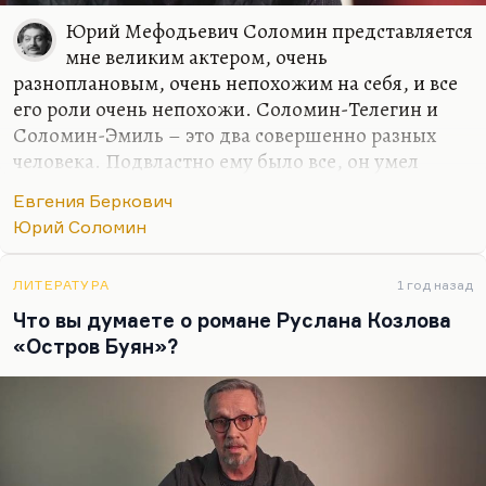
Юрий Мефодьевич Соломин представляется
мне великим актером, очень
разноплановым, очень непохожим на себя, и все
его роли очень непохожи. Соломин-Телегин и
Соломин-Эмиль – это два совершенно разных
человека. Подвластно ему было все, он умел
комедию, умел гротеск, умел героику (в
Евгения Беркович
знаменитом «Адьютанте его
Юрий Соломин
превосходительства»), он действительно был
гениальный, разноплановый, сложный актер.
Кстати говоря, когда он играл царя Федора
ЛИТЕРАТУРА
1 год назад
Иоанновича одновременно со Смоктуновским, я
Что вы думаете о романе Руслана Козлова
видел этот спектакль. И он производил
«Остров Буян»?
впечатление очень сильное. Есть запись этого
спектакля. И, по-моему, он играет там
замечательно. Я просто его голосом помню:
«Паче
же всего под ложку берегитесь бить друг…