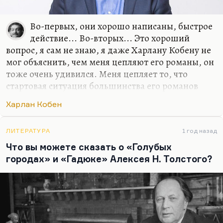
Во-первых, они хорошо написаны, быстрое
действие... Во-вторых... Это хороший
вопрос, я сам не знаю, я даже Харлану Кобену не
мог объяснить, чем меня цепляют его романы, он
тоже очень удивился. Меня цепляет то, что
стартовая ситуация большинства его романов
(сейчас вышел новый, который называется
Харлан Кобен
«Дураков нет») – это или внезапное исчезновение
персонажа, или его внезапное появление.
Ребенок внезапно появляется на стоянке
ЛИТЕРАТУРА
1 год назад
парковки, а где он был, куда его родители
Что вы можете сказать о «Голубых
делись, – не понятно.
городах» и «Гадюке» Алексея Н. Толстого?
Меня вообще цепляют истории с тайнами, но,
если говорить серьезно, одна из самых больших
тайн, это как цветение в разные сроки, такой
приспособлительный механизм растения... Люди
исчезают из поля зрения…