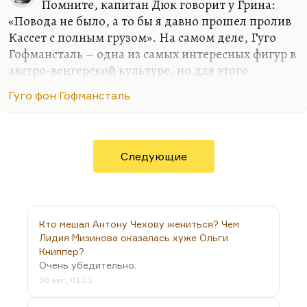
Помните, капитан Дюк говорит у Грина:
«Повода не было, а то бы я давно прошел пролив
Кассет с полным грузом». На самом деле, Гуго
Гофмансталь – одна из самых интересных фигур в
австро-венгерской культуре, но для этого
придется делать огромный экскурс в австро-
Гуго фон Гофмансталь
венгерскую культуру как таковую. Вот мне
кажется, что, в отличие от культуры русской, у
которой есть неожиданные резервы и внезапные
ходы, австро-венгерская культура была культурой
Следующие
самооплакивания, саморазрушения и
вырождения. Это была с самого начала
умирающая империя, и это входило каким-то
образом в ее культуру. Во всех новеллах
Кто мешал Антону Чехову жениться? Чем
Шницлера, в прозе уже упомянутого Перуца, в
Лидия Мизинова оказалась хуже Ольги
«Марше Радецкого» Рота,…
Книппер?
Очень убедительно.
06 авг., 01:23