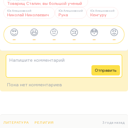
Товарищ Сталин, вы большой ученый
Юз Алешковский
Юз Алешковский
Юз Алешковский
Николай Николаевич
Рука
Кенгуру
😍
😆
🤨
😢
😳
😡
—
—
—
—
—
—
Напишите комментарий
Отправить
Пока нет комментариев
ЛИТЕРАТУРА
РЕЛИГИЯ
3 года назад