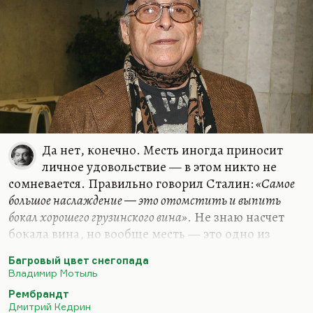
был человек, и очень…
Да нет, конечно. Месть иногда приносит
личное удовольствие — в этом никто не
сомневается. Правильно говорил Сталин:
«Самое
большое наслаждение — это отомстить и выпить
бокал хорошего грузинского вина»
. Не знаю насчет
бокала вина, но вообще месть — это одно из
серьезных удовольствий. Греховных, конечно,
Багровый цвет снегопада
sinful pleasures. Даже, я бы сказал, dark pleasures.
Владимир Мотыль
Но ничего не поделаешь, это в человеческой
Рембрандт
природе. Пушкин называл отмщение
Дмитрий Кедрин