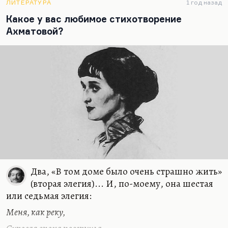
клюквы» (как называлась у него «Бродячая собака»
ЛИТЕРАТУРА
1 год назад
в «Егоре Обозове»)… Понимаете, Егор Обозов не
Какое у вас любимое стихотворение
зря был влюблен в роковую женщину
Ахматовой?
Серебряного века,…
Два, «В том доме было очень страшно жить»
(вторая элегия)... И, по-моему, она шестая
или седьмая элегия:
Меня, как реку,