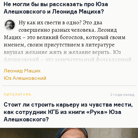
Не могли бы вы рассказать про Юза
Алешковского и Леонида Мациха?
Ну как их свести в одно? Это два
совершенно разных человека. Леонид
Мацих – это великий богослов, который своим
именем, своим присутствием в литературе
внушал желание жить и желание верить. Юз
Алешковский – это замечательный фольклорный
стилизатор, превосходный поэт, автор
Леонид Мацих
нескольких гениальных блатных песен, автор
Юз Алешковский
очень интересной прозы (в особенности «Книга
последних слов»), замечательный прозаик. Они
совершенно разные люди, разве что оба в бога
ЛИТЕРАТУРА
2 года назад
верили, но верили совершенно по-разному.
Стоит ли строить карьеру из чувства мести,
как сотрудник КГБ из книги «Рука» Юза
Для меня Леонид Мацих – один из важных
Алешковского?
духовных авторитетов, про Юза Алешковского я
этого сказать не могу. Но для меня было счастьем
его видеть и с ним говорить. Ужасно интересный