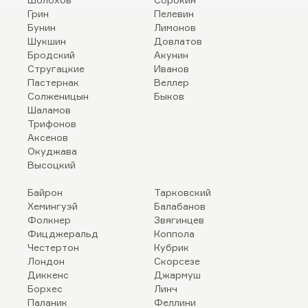
Грин
Пелевин
Бунин
Лимонов
Шукшин
Довлатов
Бродский
Акунин
Стругацкие
Иванов
Пастернак
Веллер
Солженицын
Быков
Шаламов
Трифонов
Аксенов
Окуджава
Высоцкий
Байрон
Тарковский
Хемингуэй
Балабанов
Фолкнер
Звягинцев
Фицджеральд
Коппола
Честертон
Кубрик
Лондон
Скорсезе
Диккенс
Джармуш
Борхес
Линч
Паланик
Феллини