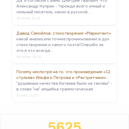
Да, я согласна с вами, Дмитрий Львович, что
Александр Куприн - "прежде всего умный и
сильный писатель, каких в русской…
15 июня, 11:29
Давид Самойлов, стихотворение «Маркитант»
какой анализ,или точнее,проникновение в дух
стихотворения и самого поэта!Спасибо за
это,я это всегда…
06 июня, 19:21
Почему несмотря на то, что произведения «12
стульев» Ильфа и Петрова и «Растратчики»…
"душевные качества Катаева были на таковы" -
в слове "на" апшибка граммотическая
31 мая, 11:20
5625