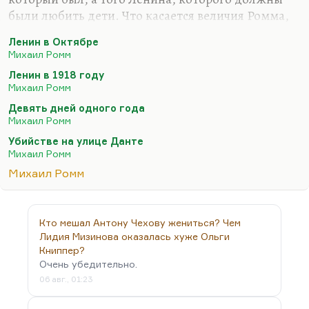
были любить дети. Что касается величия Ромма,
то, конечно, «Девять дней одного года» —
Ленин в Октябре
крупнейший фильм. Вот мы с Рязанцевой его
Михаил Ромм
обсуждали и пришли к выводу, что Баталов-то
Ленин в 1918 году
там неинтересен, а интересен там
Михаил Ромм
Смоктуновский.
Девять дней одного года
Понимаете, какая вещь? Считается, что
Михаил Ромм
настоящий Ромм — это позднее кино (это «Девять
Убийстве на улице Данте
дней одного года» и «Обыкновенный фашизм»), а
Михаил Ромм
вот «Убийство на улице Данте» — это провал. Но я
Михаил Ромм
считаю, что «Убийство на улице Данте» — это
великая картина. Ну, «Мечта», конечно,…
Кто мешал Антону Чехову жениться? Чем
Лидия Мизинова оказалась хуже Ольги
Книппер?
Очень убедительно.
06 авг., 01:23