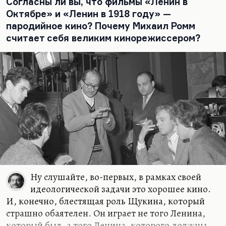
Согласны ли вы, что фильмы «Ленин в
каким-то веселым, хитрым, свойским парнем —
Октябре» и «Ленин в 1918 году» —
тем Лениным, которого мы видим в советском
пародийное кино? Почему Михаил Ромм
кинематографе, прежде всего Лениным Щукина,
считает себя великим кинорежиссером?
Лениным Ромма («Ленин в Октябре» и «Ленин в
1918 году»),…
Ну слушайте, во-первых, в рамках своей
идеологической задачи это хорошее кино.
И, конечно, блестящая роль Щукина, который
страшно обаятелен. Он играет не того Ленина,
который был, а того Ленина, которого должны