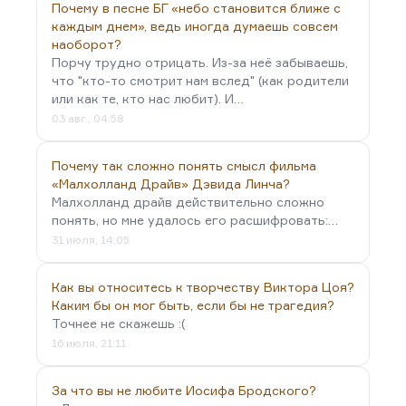
Почему в песне БГ «небо становится ближе с
каждым днем», ведь иногда думаешь совсем
наоборот?
Порчу трудно отрицать. Из-за неё забываешь,
что "кто-то смотрит нам вслед" (как родители
или как те, кто нас любит). И…
03 авг., 04:58
Почему так сложно понять смысл фильма
«Малхолланд Драйв» Дэвида Линча?
Малхолланд драйв действительно сложно
понять, но мне удалось его расшифровать:…
31 июля, 14:05
Как вы относитесь к творчеству Виктора Цоя?
Каким бы он мог быть, если бы не трагедия?
Точнее не скажешь :(
16 июля, 21:11
За что вы не любите Иосифа Бродского?