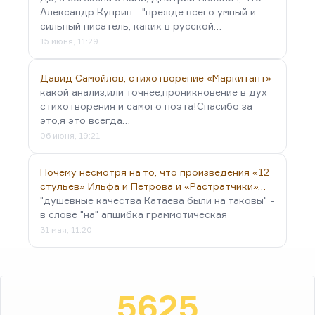
Александр Куприн - "прежде всего умный и
сильный писатель, каких в русской…
15 июня, 11:29
Давид Самойлов, стихотворение «Маркитант»
какой анализ,или точнее,проникновение в дух
стихотворения и самого поэта!Спасибо за
это,я это всегда…
06 июня, 19:21
Почему несмотря на то, что произведения «12
стульев» Ильфа и Петрова и «Растратчики»…
"душевные качества Катаева были на таковы" -
в слове "на" апшибка граммотическая
31 мая, 11:20
5625