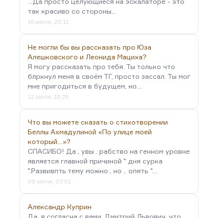
...Да просто целующиеся на эскалаторе - это
так красиво со стороны...
16 июля, 20:11
Не могли бы вы рассказать про Юза
Алешковского и Леонида Мациха?
Я могу рассказать про тебя. Ты только что
блркнул меня в своём ТГ, просто зассал. Ты мог
мне пригодиться в будущем, но…
12 июля, 15:25
Что вы можете сказать о стихотворении
Беллы Ахмадулиной «По улице моей
который…»?
СПАСИБО! Да , увы . рабство на генном уровне
является главной причиной " дня сурка
".Развивпть тему можно , но .. опять "…
09 июля, 03:01
Александр Куприн
Да, я согласна с вами, Дмитрий Львович, что