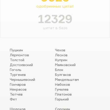
одобренных цитат
12329
цитат в базе
Пушкин
Чехов
Лермонтов
Лесков
Толстой
Куприн
Достоевский
Маяковский
Гоголь
Блок
Тургенев
Булгаков
Чернышевский
Мандельштам
Гончаров
Набоков
Некрасов
Гумилев
Тютчев
Платонов
Фет
Горький
Шолохов
Сорокин