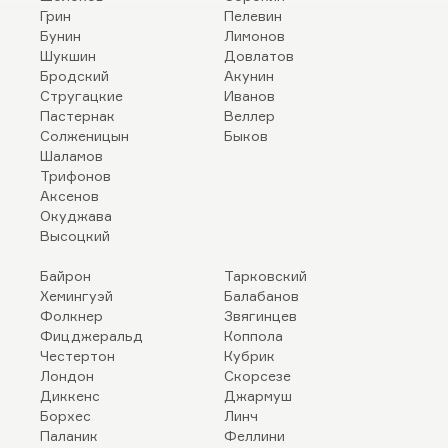
Грин
Пелевин
Бунин
Лимонов
Шукшин
Довлатов
Бродский
Акунин
Стругацкие
Иванов
Пастернак
Веллер
Солженицын
Быков
Шаламов
Трифонов
Аксенов
Окуджава
Высоцкий
Байрон
Тарковский
Хемингуэй
Балабанов
Фолкнер
Звягинцев
Фицджеральд
Коппола
Честертон
Кубрик
Лондон
Скорсезе
Диккенс
Джармуш
Борхес
Линч
Паланик
Феллини