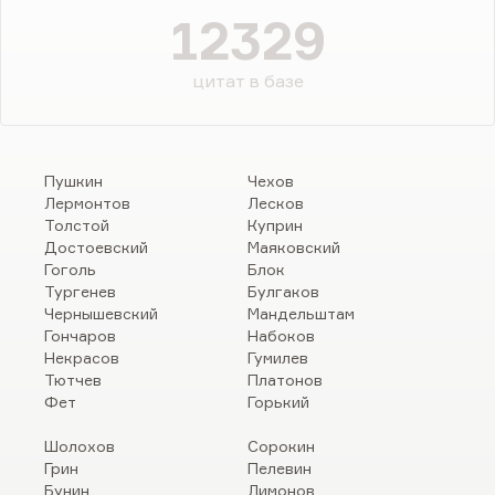
12329
цитат в базе
Пушкин
Чехов
Лермонтов
Лесков
Толстой
Куприн
Достоевский
Маяковский
Гоголь
Блок
Тургенев
Булгаков
Чернышевский
Мандельштам
Гончаров
Набоков
Некрасов
Гумилев
Тютчев
Платонов
Фет
Горький
Шолохов
Сорокин
Грин
Пелевин
Бунин
Лимонов