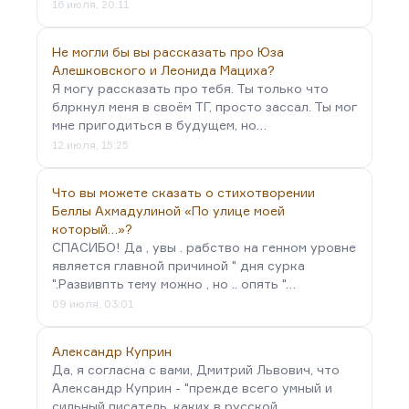
16 июля, 20:11
Не могли бы вы рассказать про Юза
Алешковского и Леонида Мациха?
Я могу рассказать про тебя. Ты только что
блркнул меня в своём ТГ, просто зассал. Ты мог
мне пригодиться в будущем, но…
12 июля, 15:25
Что вы можете сказать о стихотворении
Беллы Ахмадулиной «По улице моей
который…»?
СПАСИБО! Да , увы . рабство на генном уровне
является главной причиной " дня сурка
".Развивпть тему можно , но .. опять "…
09 июля, 03:01
Александр Куприн
Да, я согласна с вами, Дмитрий Львович, что
Александр Куприн - "прежде всего умный и
сильный писатель, каких в русской…