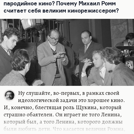
пародийное кино? Почему Михаил Ромм
жизнь вот эта измученная, казалось бы, по
считает себя великим кинорежиссером?
режиссерскому заданию, территория. Но Ромм
снял про совершенно другое. Ромм снял про…
Ну слушайте, во-первых, в рамках своей
идеологической задачи это хорошее кино.
И, конечно, блестящая роль Щукина, который
страшно обаятелен. Он играет не того Ленина,
который был, а того Ленина, которого должны
были любить дети. Что касается величия Ромма,