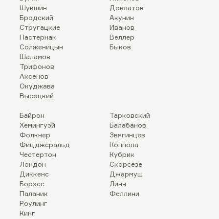
Шукшин
Довлатов
Бродский
Акунин
Стругацкие
Иванов
Пастернак
Веллер
Солженицын
Быков
Шаламов
Трифонов
Аксенов
Окуджава
Высоцкий
Байрон
Тарковский
Хемингуэй
Балабанов
Фолкнер
Звягинцев
Фицджеральд
Коппола
Честертон
Кубрик
Лондон
Скорсезе
Диккенс
Джармуш
Борхес
Линч
Паланик
Феллини
Роулинг
Кинг