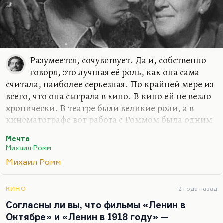
Разумеется, сочувствует. Да и, собственно
говоря, это лучшая её роль, как она сама
считала, наиболее серьезная. По крайней мере из
всего, что она сыграла в кино. В кино ей не везло
хронически. В театре были великие роли, а в
кинематографе вот работа с Роммом была одним
из её самых лучших воспоминаний. О чем
Мечта
картина?
Михаил Ромм
Ну, вы знаете, что она вышла с большим
Михаил Ромм
запозданием, потому что она не вполне
соответствовала своей формальной задаче.
КИНО
2 года назад
Формально она о том, как входит в Советский
Согласны ли вы, что фильмы «Ленин в
Союз новоприбывшие республики: Западная
Октябре» и «Ленин в 1918 году» —
Украина et сetera. Как интегрируется в советскую