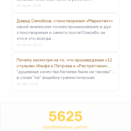
15 июня, 11:29
Давид Самойлов, стихотворение «Маркитант»
какой анализ,или точнее,проникновение в дух
стихотворения и самого поэта!Спасибо за
это,я это всегда…
06 июня, 19:21
Почему несмотря на то, что произведения «12
стульев» Ильфа и Петрова и «Растратчики»…
"душевные качества Катаева были на таковы" -
в слове "на" апшибка граммотическая
31 мая, 11:20
5625
одобренных цитат