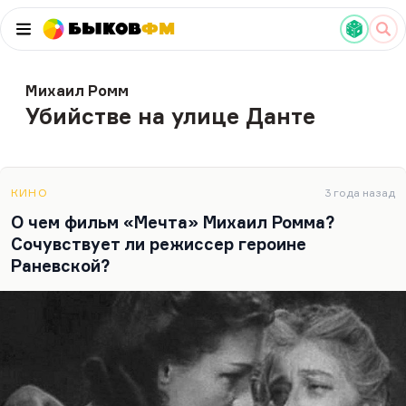
Быков
ФМ
Михаил Ромм
Убийстве на улице Данте
КИНО
3 года назад
О чем фильм «Мечта» Михаил Ромма?
Сочувствует ли режиссер героине
Раневской?