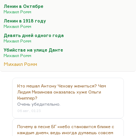
то, конечно, «Девять дней одного года» —
Ленин в Октябре
крупнейший фильм. Вот мы с Рязанцевой его
Михаил Ромм
обсуждали и пришли к выводу, что Баталов-то
Ленин в 1918 году
там неинтересен, а интересен там
Михаил Ромм
Смоктуновский.
Девять дней одного года
Понимаете, какая вещь? Считается, что
Михаил Ромм
настоящий Ромм — это позднее кино (это «Девять
Убийстве на улице Данте
дней одного года» и «Обыкновенный фашизм»), а
Михаил Ромм
вот «Убийство на улице Данте» — это провал. Но я
Михаил Ромм
считаю, что «Убийство на улице Данте» — это
великая картина. Ну, «Мечта», конечно,…
Кто мешал Антону Чехову жениться? Чем
Лидия Мизинова оказалась хуже Ольги
Книппер?
Очень убедительно.
06 авг., 01:23
Почему в песне БГ «небо становится ближе с
каждым днем», ведь иногда думаешь совсем