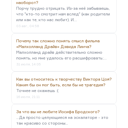
наоборот?
Порчу трудно отрицать. Из-за неё забываешь,
что "кто-то смотрит нам вслед" (как родители
или как те, кто нас любит). И…
03 авг., 04:58
Почему так сложно понять смысл фильма
«Малхолланд Драйв» Дэвида Линча?
Малхолланд драйв действительно сложно
понять, но мне удалось его расшифровать:…
31 июля, 14:05
Как вы относитесь к творчеству Виктора Цоя?
Каким бы он мог быть, если бы не трагедия?
Точнее не скажешь :(
16 июля, 21:11
За что вы не любите Иосифа Бродского?
...Да просто целующиеся на эскалаторе - это
так красиво со стороны...