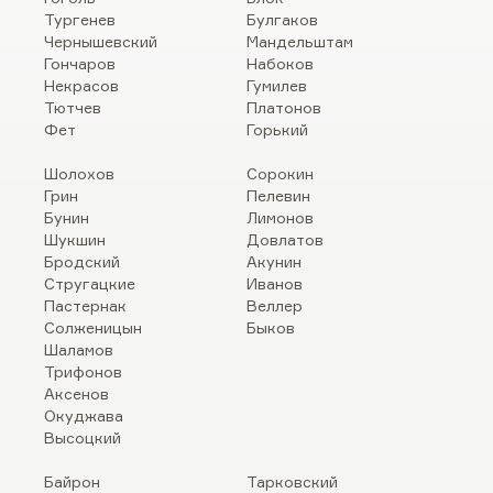
Тургенев
Булгаков
Чернышевский
Мандельштам
Гончаров
Набоков
Некрасов
Гумилев
Тютчев
Платонов
Фет
Горький
Шолохов
Сорокин
Грин
Пелевин
Бунин
Лимонов
Шукшин
Довлатов
Бродский
Акунин
Стругацкие
Иванов
Пастернак
Веллер
Солженицын
Быков
Шаламов
Трифонов
Аксенов
Окуджава
Высоцкий
Байрон
Тарковский