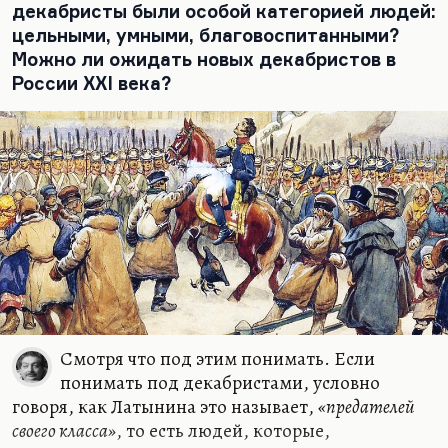
произведением на русском разговорном языке, в
декабристы были особой категорией людей:
какой степени это сохраняет сценичность и
цельными, умными, благовоспитанными?
театральную органику. При всех высоких целях…
Можно ли ожидать новых декабристов в
России XXI века?
Смотря что под этим понимать. Если
понимать под декабристами, условно
говоря, как Латынина это называет,
«предателей
своего класса»
, то есть людей, которые,