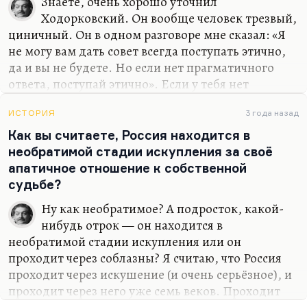
Знаете, очень хорошо уточнил
Ходорковский. Он вообще человек трезвый,
циничный. Он в одном разговоре мне сказал: «Я
не могу вам дать совет всегда поступать этично,
да и вы не будете. Но если нет прагматичного
ответа, поступай этично». Если у тебя нет
выгодного поступка, поступай этично. Тем более
что выгода с этикой находятся в сложных
ИСТОРИЯ
3 года назад
отношениях. Марк Баринов, знаменитый
Как вы считаете, Россия находится в
журналист и педагог, говорил, что добрым быть
необратимой стадии искупления за своё
выгодно. Я с этим не совсем согласен. Но если нет
апатичное отношение к собственной
прагматичного ответа, выбирай добрый, как
судьбе?
Горбовский у Стругацких. Наверное, надо
Ну как необратимое? А подросток, какой-
поступать так. Вести себя непрагматично не все
нибудь отрок — он находится в
способны. Я, например, не способен. Но я
необратимой стадии искупления или он
согласен с одним: если у тебя есть выбор –
проходит через соблазны? Я считаю, что Россия
совершить поступок…
проходит через искушение (и очень серьёзное), и
проходит через него уже семь веков. Проходит