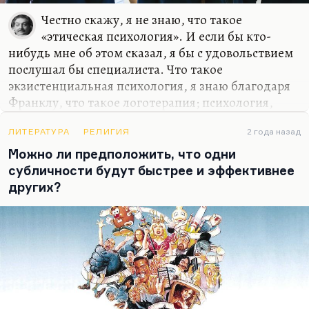
Честно скажу, я не знаю, что такое
«этическая психология». И если бы кто-
нибудь мне об этом сказал, я бы с удовольствием
послушал бы специалиста. Что такое
экзистенциальная психология, я знаю благодаря
Франклу, что такое логотерапия; психология,
исходящая из смысла жизни, — это для меня
более-менее понятно. Но что такое этическая
ЛИТЕРАТУРА
РЕЛИГИЯ
2 года назад
психология, для меня темна вода. Расскажите.
Можно ли предположить, что одни
субличности будут быстрее и эффективнее
Этика действительно меньше всего интересует
других?
современных школьников. Я люблю цитировать
эту фразу одного школьника в «Сечении»: мы
говорили о том, что Дуня и Соня в «Преступлении
и наказании» — проекция души и совести
Раскольникова, и один мальчик сказал:
«Неслучайно Соня сделана проституткой — с
совестью всегда…