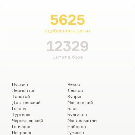
5625
одобренных цитат
12329
цитат в базе
Пушкин
Чехов
Лермонтов
Лесков
Толстой
Куприн
Достоевский
Маяковский
Гоголь
Блок
Тургенев
Булгаков
Чернышевский
Мандельштам
Гончаров
Набоков
Некрасов
Гумилев