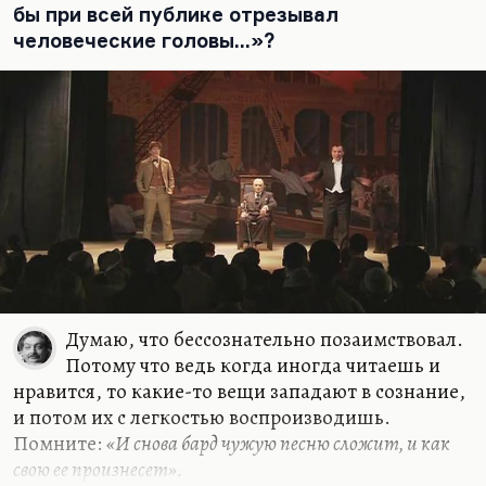
бы при всей публике отрезывал
Я вообще за то, чтобы конфликт загонялся вглубь,
человеческие головы...»?
чтобы осуществлялась идея Шоу…
Думаю, что бессознательно позаимствовал.
Потому что ведь когда иногда читаешь и
нравится, то какие-то вещи западают в сознание,
и потом их с легкостью воспроизводишь.
Помните:
«И снова бард чужую песню сложит, и как
свою ее произнесет».