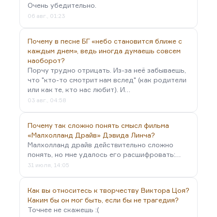
Очень убедительно.
06 авг., 01:23
Почему в песне БГ «небо становится ближе с
каждым днем», ведь иногда думаешь совсем
наоборот?
Порчу трудно отрицать. Из-за неё забываешь,
что "кто-то смотрит нам вслед" (как родители
или как те, кто нас любит). И…
03 авг., 04:58
Почему так сложно понять смысл фильма
«Малхолланд Драйв» Дэвида Линча?
Малхолланд драйв действительно сложно
понять, но мне удалось его расшифровать:…
31 июля, 14:05
Как вы относитесь к творчеству Виктора Цоя?
Каким бы он мог быть, если бы не трагедия?
Точнее не скажешь :(