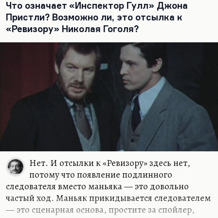
Мне кажется, что некоторый примат
Что означает «Инспектор Гулл» Джона
эстетического у Достоевского, он сам относился к
Пристли? Возможно ли, это отсылка к
этому как к ереси, но сам не мог от этого
«Ревизору» Николая Гоголя?
избавиться.
Нет. И отсылки к «Ревизору» здесь нет,
потому что появление подлинного
следователя вместо маньяка — это довольно
частый ход. Маньяк прикидывается следователем
— это сценарная основа, простите за спойлер,