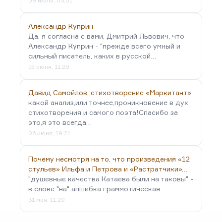
09 июля, 03:01
Александр Куприн
Да, я согласна с вами, Дмитрий Львович, что
Александр Куприн - "прежде всего умный и
сильный писатель, каких в русской…
15 июня, 11:29
Давид Самойлов, стихотворение «Маркитант»
какой анализ,или точнее,проникновение в дух
стихотворения и самого поэта!Спасибо за
это,я это всегда…
06 июня, 19:21
Почему несмотря на то, что произведения «12
стульев» Ильфа и Петрова и «Растратчики»…
"душевные качества Катаева были на таковы" -
в слове "на" апшибка граммотическая
31 мая, 11:20