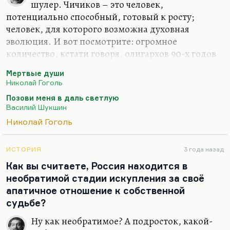
шулер. Чичиков – это человек,
потенциально способный, готовый к росту;
человек, для которого возможна духовная
эволюция. И вот посмотрите: огромное
количество, кстати говоря, олигархов 90-х годов
духовно продвинулись довольно сильно. Это не
Мертвые души
всегда были жулики, это были люди, которые с
Николай Гоголь
какого-то момента стали заниматься великими
Позови меня в даль светлую
духовными запросами.
Василий Шукшин
Ходорковский стал воспитывать «Открытую
Николай Гоголь
Россию», новую систему лицеев создал. Фридман
углубился в религиозные учения, Березовский
ИСТОРИЯ
3 года назад
пытался математизировать, формализировать
Как вы считаете, Россия находится в
новую нравственность. Когда у человека
необратимой стадии искупления за своё
появляется достаточно денег, он начинает, как
апатичное отношение к собственной
Илон Маск (иногда –…
судьбе?
Ну как необратимое? А подросток, какой-