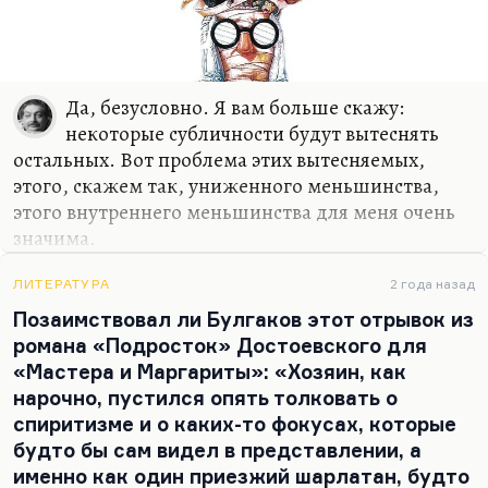
Да, безусловно. Я вам больше скажу:
некоторые субличности будут вытеснять
остальных. Вот проблема этих вытесняемых,
этого, скажем так, униженного меньшинства,
этого внутреннего меньшинства для меня очень
значима.
Я вам больше скажу: сейчас фигура русского
ЛИТЕРАТУРА
2 года назад
писателя во мне среди моих множественных
Позаимствовал ли Булгаков этот отрывок из
занятий и субличностей находится в вытесняемом
романа «Подросток» Достоевского для
меньшинстве. Она сопротивляется. Я не дам ее
«Мастера и Маргариты»: «Хозяин, как
уничтожить. Но эта борьба происходит, и она
нарочно, пустился опять толковать о
очень мучительна. И в 90-е она шла, когда мне
спиритизме и о каких-то фокусах, которые
все говорили, что надо актуализировать в себе
будто бы сам видел в представлении, а
предпринимателя, а писателя забить. Писатель
именно как один приезжий шарлатан, будто
не дал этого сделать и выжил.