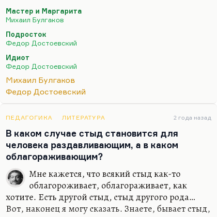
Такие же точно замечательное совпадения
Мастер и Маргарита
случались у самого Достоевского, когда он
Михаил Булгаков
прочтет, например, тургеневскую «Собаку», а
Подросток
потом воспроизводит ее в истории собаки
Федор Достоевский
(кажется, Альмы) во сне Ипполита в «Идиоте» год
Идиот
спустя. Или прочтет он у Некрасова в 1864 году в
Федор Достоевский
«О погоде» сценку с лошадью и потом
Михаил Булгаков
воспроизводит ее как сон Раскольникова. «Талант
Федор Достоевский
заимствует, гений ворует», сказал Сальвадор
Дали, если он именно так это сформулировал.
ПЕДАГОГИКА
ЛИТЕРАТУРА
2 года назад
В каком случае стыд становится для
человека раздавливающим, а в каком
облагораживающим?
Мне кажется, что всякий стыд как-то
облагороживает, облагораживает, как
хотите. Есть другой стыд, стыд другого рода…
Вот, наконец я могу сказать. Знаете, бывает стыд,