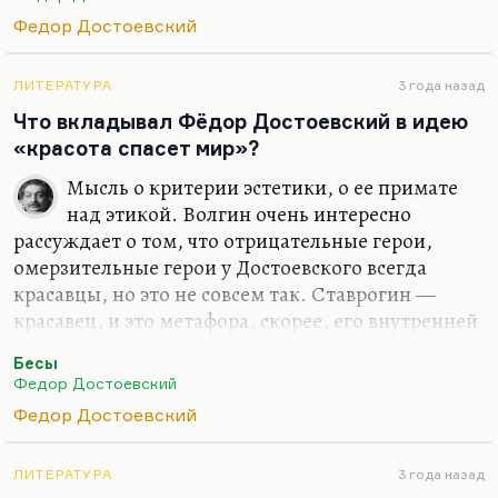
потому стреляется, что во сне он увидел свою
Федор Достоевский
растленную душу; он понял, что его душа
погибла. Когда Ставрогин растлил Матрешу, он
погубил свою бессмертную душу, это совершенно
ЛИТЕРАТУРА
3 года назад
очевидно. Все, что происходит дальше с ним,—
Что вкладывал Фёдор Достоевский в идею
это расплата. Девочка — душа — это восходит к
«красота спасет мир»?
христианскому «талифакуми», «девочка, встань»,
Мысль о критерии эстетики, о ее примате
«девочка, ходи». Христос воскрешает душу, а
над этикой. Волгин очень интересно
Ставрогин довел…
рассуждает о том, что отрицательные герои,
омерзительные герои у Достоевского всегда
красавцы, но это не совсем так. Ставрогин —
красавец, и это метафора, скорее, его внутренней
силы, а не обязательно мерзости. И Дуня, душа
Бесы
романа (в «Преступлении и наказании»,
Федор Достоевский
красавица, Раскольников — красавец (а
Федор Достоевский
Достоевский к нему явно пристрастен и, скорее,
его любит), Свидригайлов — красавец, и тоже
убийца из него не получился, самоубийца только.
ЛИТЕРАТУРА
3 года назад