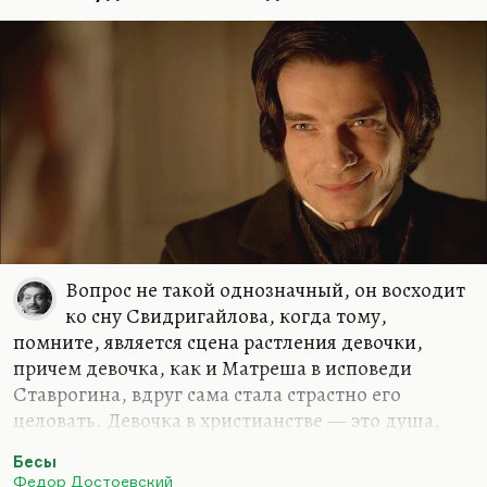
Но я…
Вопрос не такой однозначный, он восходит
ко сну Свидригайлова, когда тому,
помните, является сцена растления девочки,
причем девочка, как и Матреша в исповеди
Ставрогина, вдруг сама стала страстно его
целовать. Девочка в христианстве — это душа,
как, собственно, и Дуня — это душа
Бесы
Раскольникова. Разумеется, Свидригайлов
Федор Достоевский