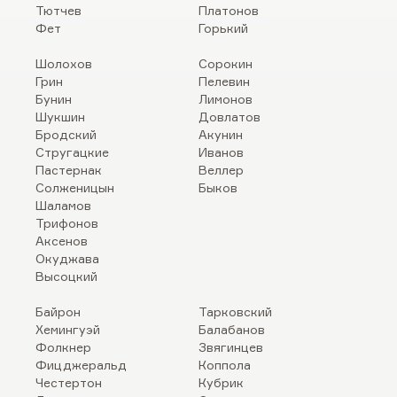
Тютчев
Платонов
Фет
Горький
Шолохов
Сорокин
Грин
Пелевин
Бунин
Лимонов
Шукшин
Довлатов
Бродский
Акунин
Стругацкие
Иванов
Пастернак
Веллер
Солженицын
Быков
Шаламов
Трифонов
Аксенов
Окуджава
Высоцкий
Байрон
Тарковский
Хемингуэй
Балабанов
Фолкнер
Звягинцев
Фицджеральд
Коппола
Честертон
Кубрик