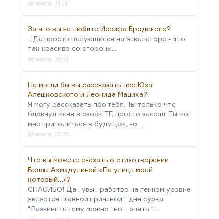
16 июля, 21:11
За что вы не любите Иосифа Бродского?
...Да просто целующиеся на эскалаторе - это
так красиво со стороны...
16 июля, 20:11
Не могли бы вы рассказать про Юза
Алешковского и Леонида Мациха?
Я могу рассказать про тебя. Ты только что
блркнул меня в своём ТГ, просто зассал. Ты мог
мне пригодиться в будущем, но…
12 июля, 15:25
Что вы можете сказать о стихотворении
Беллы Ахмадулиной «По улице моей
который…»?
СПАСИБО! Да , увы . рабство на генном уровне
является главной причиной " дня сурка
".Развивпть тему можно , но .. опять "…