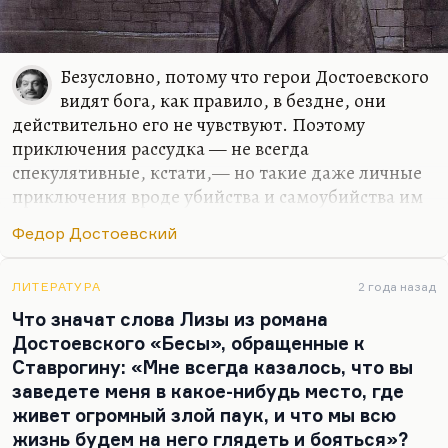
Безусловно, потому что герои Достоевского
видят бога, как правило, в бездне, они
действительно его не чувствуют. Поэтому
приключения рассудка — не всегда
спекулятивные, кстати,— но такие даже личные
приключения вроде убийства и самоубийства им
необходимы для того, чтобы что-то понять.
Федор Достоевский
Просто с интуицией плохо, потому что чувства
бога нет, музыкального мира нет. Есть только
постоянный вопрос: если бога нет, то какой же я
ЛИТЕРАТУРА
2 года назад
штабс-капитан? Вот ощущение того, что он
Что значат слова Лизы из романа
штабс-капитан, есть; а ощущение присутствия
Достоевского «Бесы», обращенные к
бога нет. Поэтому надо постоянно мучиться
Ставрогину: «Мне всегда казалось, что вы
вопросами и как Кириллов, как Раскольников,
заведете меня в какое-нибудь место, где
постоянно загонять себя в бездну. Для меня это
живет огромный злой паук, и что мы всю
совершенно искусственная постановка вопроса.
жизнь будем на него глядеть и бояться»?