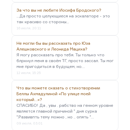
За что вы не любите Иосифа Бродского?
...Да просто целующиеся на эскалаторе - это
так красиво со стороны...
16 июля, 20:11
Не могли бы вы рассказать про Юза
Алешковского и Леонида Мациха?
Я могу рассказать про тебя. Ты только что
блркнул меня в своём ТГ, просто зассал. Ты мог
мне пригодиться в будущем, но…
12 июля, 15:25
Что вы можете сказать о стихотворении
Беллы Ахмадулиной «По улице моей
который…»?
СПАСИБО! Да , увы . рабство на генном уровне
является главной причиной " дня сурка
".Развивпть тему можно , но .. опять "…
09 июля, 03:01