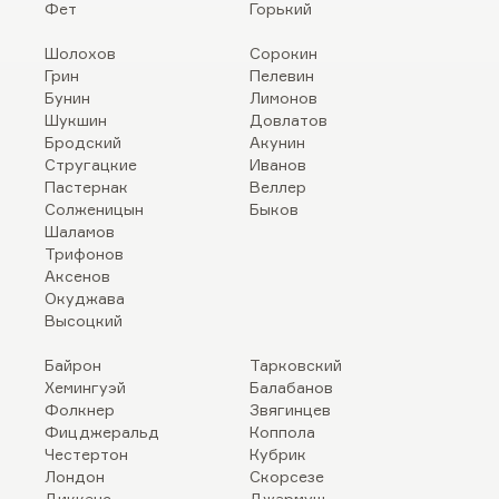
Фет
Горький
Шолохов
Сорокин
Грин
Пелевин
Бунин
Лимонов
Шукшин
Довлатов
Бродский
Акунин
Стругацкие
Иванов
Пастернак
Веллер
Солженицын
Быков
Шаламов
Трифонов
Аксенов
Окуджава
Высоцкий
Байрон
Тарковский
Хемингуэй
Балабанов
Фолкнер
Звягинцев
Фицджеральд
Коппола
Честертон
Кубрик
Лондон
Скорсезе
Диккенс
Джармуш