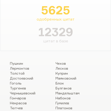
5625
одобренных цитат
12329
цитат в базе
Пушкин
Чехов
Лермонтов
Лесков
Толстой
Куприн
Достоевский
Маяковский
Гоголь
Блок
Тургенев
Булгаков
Чернышевский
Мандельштам
Гончаров
Набоков
Некрасов
Гумилев
Тютчев
Платонов