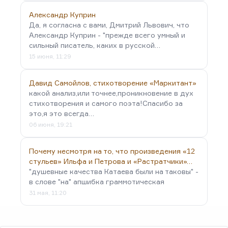
Александр Куприн
Да, я согласна с вами, Дмитрий Львович, что
Александр Куприн - "прежде всего умный и
сильный писатель, каких в русской…
15 июня, 11:29
Давид Самойлов, стихотворение «Маркитант»
какой анализ,или точнее,проникновение в дух
стихотворения и самого поэта!Спасибо за
это,я это всегда…
06 июня, 19:21
Почему несмотря на то, что произведения «12
стульев» Ильфа и Петрова и «Растратчики»…
"душевные качества Катаева были на таковы" -
в слове "на" апшибка граммотическая
31 мая, 11:20