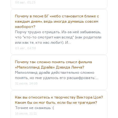
06 авг., 01:23
Почему в песне БГ «небо становится ближе с
каждым днем», ведь иногда думаешь совсем
наоборот?
Порчу трудно отрицать. Из-за неё забываешь,
что "кто-то смотрит нам вслед" (как родители
или как те, кто нас любит). И…
03 авг., 04:58
Почему так сложно понять смысл фильма
«Малхолланд Драйв» Дэвида Линча?
Малхолланд драйв действительно сложно
понять, но мне удалось его расшифровать:…
31 июля, 14:05
Как вы относитесь к творчеству Виктора Цоя?
Каким бы он мог быть, если бы не трагедия?
Точнее не скажешь :(
16 июля, 21:11