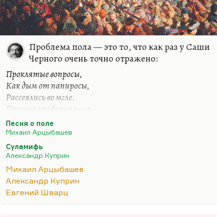
Проблема пола — это то, что как раз у Саши
Черного очень точно отражено:
Проклятые вопросы,
Как дым от папиросы,
Рассеялись во мгле.
Пришла проблема пола,
Румяная фефела,
Песня о поле
И ржет навеселе.
Михаил Арцыбашев
Тут могу вас только отослать к своей статье,
Суламифь
Александр Куприн
предваряющей антологию «Маруся отравилась».
Там речь идет о том, что сексуальная революция
Михаил Арцыбашев
— это не следствие революции социальной, а
Александр Куприн
скорее наоборот, следствие разочарования в ней,
Евгений Шварц
бегство в такие оргиастические увлечения, такие