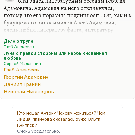
благодаря литературным беседам Георгия
продолжала давний процесс.
Адамовича. Адамович на него откликнулся,
Что здесь важно? Вообще двадцатые годы в
потому что его поразила подлинность. Он, как и в
русской литературе — это Серебряный век,
будущем его однофамилец Алесь Адамович,
спущенный на…
очень любил литературу факта, литературу
подлинности, сверхлитературу так называемую.
Дело о трупе
И он пишет, что этот дневник, конечно,
Глеб Алексеев
бесхитростен и глуп, но любовь и смерть — всегда
Луна с правой стороны или необыкновенная
любовь и смерть, даже если это любовь и смерть
любовь
Сергей Малашкин
ткачихи, банкаброшница, с комбината,
Глеб Алексеев
расположенного где-то близ Оки в маленьком
Георгий Адамович
городе. Даже если это глупая семнадцатилетняя
Даниил Гранин
девочка, которая влюблена в своего Серко,
Николай Никандров
безграмотна абсолютно и дневник свой заполняет
идиотскими стишками. Я склоняюсь к мысли, что
это…
Кто мешал Антону Чехову жениться? Чем
Лидия Мизинова оказалась хуже Ольги
Книппер?
Очень убедительно.