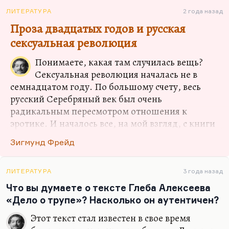
афинские ночи а-ля малашкинские повести или
повести Глеба Алексеева («Дунькино счастье»,
ЛИТЕРАТУРА
2 года назад
«Дело о трупе»). Все эти оргии в среде комсомола,
Проза двадцатых годов и русская
то есть Серебряный век, опущенный на уровень…
сексуальная революция
Понимаете, какая там случилась вещь?
Сексуальная революция началась не в
семнадцатом году. По большому счету, весь
русский Серебряный век был очень
радикальным пересмотром отношения к
эротике. И началось все, на мой взгляд, с книги
Зиновьевой-Аннибал «Тридцать три урода». А
Зигмунд Фрейд
если говорить ещё глубже, то началось все с
«Крыльев» Кузмина, седьмого года. А если ещё
глубже смотреть, то началось, наверное, с
ЛИТЕРАТУРА
3 года назад
Чернышевского «Что делать?», который
Что вы думаете о тексте Глеба Алексеева
абсолютно пересмотрел семью. Ну, то есть
«Дело о трупе»? Насколько он аутентичен?
ситуация двадцатых годов не была уникальна,
Этот текст стал известен в свое время
она не была принципиально нова, она