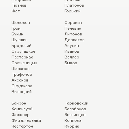
Тютчев
Платонов
Фет
Горький
Шолохов
Сорокин
Грин
Пелевин
Бунин
Лимонов
Шукшин
Довлатов
Бродский
Акунин
Стругацкие
Иванов
Пастернак
Веллер
Солженицын
Быков
Шаламов
Трифонов
Аксенов
Окуджава
Высоцкий
Байрон
Тарковский
Хемингуэй
Балабанов
Фолкнер
Звягинцев
Фицджеральд
Коппола
Честертон
Кубрик