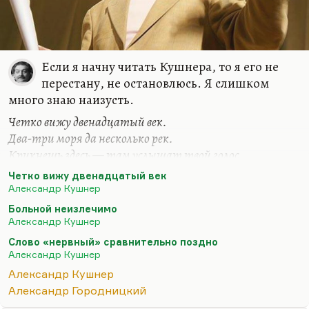
Если я начну читать Кушнера, то я его не
перестану, не остановлюсь. Я слишком
много знаю наизусть.
Четко вижу двенадцатый век.
Два-три моря да несколько рек.
Крикнешь здесь — там услышат твой голос.
Так что ласточки в клюве могли
Четко вижу двенадцатый век
Занести, обогнав корабли,
Александр Кушнер
В Корнуэльс из Ирландии волос.
Больной неизлечимо
Александр Кушнер
А сейчас что за век, что за тьма!
Где письмо? Не дождаться письма.
Слово «нервный» сравнительно поздно
Александр Кушнер
Даром волны шумят, набегая.
Иль и впрямь европейский роман
Александр Кушнер
Отменен, похоронен Тристан?
Александр Городницкий