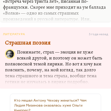
«Встреча через триста лет», писанная по-
французски. Скорее мне приходит на ум баллада
«Волки» — одно из самых страшных
произведений в русской литературе. Или,
например, если уж на то пошло, «Песни западных
славян», «Видение». Ну, как вам сказать?
ЛИТЕРАТУРА
3 года назад
Привидения — это такие… Ну, очень мало этого в
Страшная поэзия
русской литературе. Поэтому, когда мы с Юлией
Ульяновой составляли сборник «Страшные
Понимаете, страх — эмоция не хуже
стихи», мы довольно много отфильтровали. Но
всякой другой, и поэтому он может быть
самое страшное стихотворение, которое я мог бы
полновесной темой лирики. Но вот я хочу вам
назвать (и оно тоже имеет отношение к
пояснить, почему, на мой взгляд, так долго
привидениям),— это, конечно, блоковские «Шаги
тема страшного и тема страха, вообще тема
командора», абсолютно загадочное
готики не изучалась в лирике подробно.
произведение. Ну, «Телефон» Осип…
Дело в том, что есть двоякое представление о
страшном. Наиболее точно об этом сказала
Елена Иваницкая, которая довольно много
Кто мешал Антону Чехову жениться? Чем
Лидия Мизинова оказалась хуже Ольги
писала о массовой культуре. Вот она пишет:
Книппер?