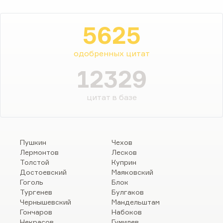
5625
одобренных цитат
12329
цитат в базе
Пушкин
Чехов
Лермонтов
Лесков
Толстой
Куприн
Достоевский
Маяковский
Гоголь
Блок
Тургенев
Булгаков
Чернышевский
Мандельштам
Гончаров
Набоков
Некрасов
Гумилев