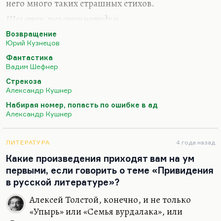
него много таких страшных стихов.
Шел отец, шел отец невредим
Через минное поле.
Возвращение
Превратился в клубящийся дым —
Юрий Кузнецов
Ни могилы, ни боли.
Фантастика
Вадим Шефнер
…
Стрекоза
Всякий раз, когда мать его ждет,—
Александр Кушнер
Через поле и пашню
Набирая номер, попасть по ошибке в ад
Столб клубящейся пыли бредет,
Александр Кушнер
Одинокий и страшный.
Это очень страшно придумано. Очень страшно
ЛИТЕРАТУРА
4 года назад
действует на меня стихотворение, казалось бы,
Какие произведения приходят вам на ум
загадочное; не страшное, а просто бесконечно
первыми, если говорить о теме «Привидения
грустное, шефнеровское «Приключение
в русской литературе»?
фантаста» (оно еще называлось…
Алексей Толстой, конечно, и не только
«Упырь» или «Семья вурдалака», или