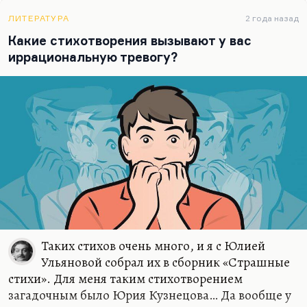
Или ласточек нет, дорогая?
Такое в семьдесят, что ли, году, то ли в
ЛИТЕРАТУРА
2 года назад
шестьдесят восьмом. Я от одной строки
«четко
Какие стихотворения вызывают у вас
вижу двенадцатый век»
уже начинаю плакать и
иррациональную тревогу?
бить…
Таких стихов очень много, и я с Юлией
Ульяновой собрал их в сборник «Страшные
стихи». Для меня таким стихотворением
загадочным было Юрия Кузнецова… Да вообще у