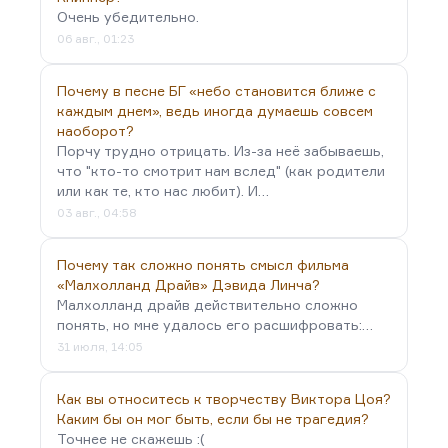
«Мы любим перечитывать страшное, но это нам
Очень убедительно.
кажется, что это страшное». Потому что мы же
06 авг., 01:23
не любим перечитывать Шаламова, или
«Крутой маршрут» Евгении Гинзбург, или
Почему в песне БГ «небо становится ближе с
«Воспоминания» Виктора Франкла о
каждым днем», ведь иногда думаешь совсем
концлагере (вот это по-настоящему страшно), а
наоборот?
мы любим таинственное, мы любим готическое:
Порчу трудно отрицать. Из-за неё забываешь,
что "кто-то смотрит нам вслед" (как родители
…
или как те, кто нас любит). И…
03 авг., 04:58
Почему так сложно понять смысл фильма
«Малхолланд Драйв» Дэвида Линча?
Малхолланд драйв действительно сложно
понять, но мне удалось его расшифровать:…
31 июля, 14:05
Как вы относитесь к творчеству Виктора Цоя?
Каким бы он мог быть, если бы не трагедия?
Точнее не скажешь :(