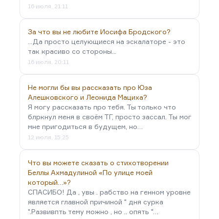
16 июля, 21:11
За что вы не любите Иосифа Бродского?
...Да просто целующиеся на эскалаторе - это
так красиво со стороны...
16 июля, 20:11
Не могли бы вы рассказать про Юза
Алешковского и Леонида Мациха?
Я могу рассказать про тебя. Ты только что
блркнул меня в своём ТГ, просто зассал. Ты мог
мне пригодиться в будущем, но…
12 июля, 15:25
Что вы можете сказать о стихотворении
Беллы Ахмадулиной «По улице моей
который…»?
СПАСИБО! Да , увы . рабство на генном уровне
является главной причиной " дня сурка
".Развивпть тему можно , но .. опять "…