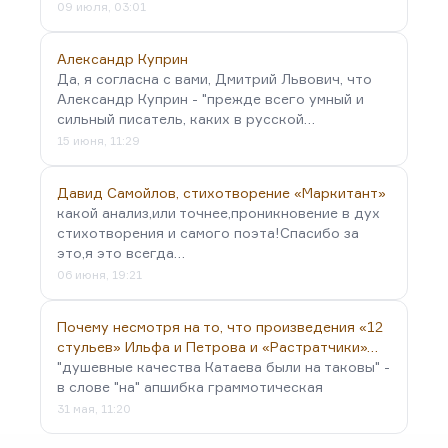
09 июля, 03:01
Александр Куприн
Да, я согласна с вами, Дмитрий Львович, что
Александр Куприн - "прежде всего умный и
сильный писатель, каких в русской…
15 июня, 11:29
Давид Самойлов, стихотворение «Маркитант»
какой анализ,или точнее,проникновение в дух
стихотворения и самого поэта!Спасибо за
это,я это всегда…
06 июня, 19:21
Почему несмотря на то, что произведения «12
стульев» Ильфа и Петрова и «Растратчики»…
"душевные качества Катаева были на таковы" -
в слове "на" апшибка граммотическая
31 мая, 11:20