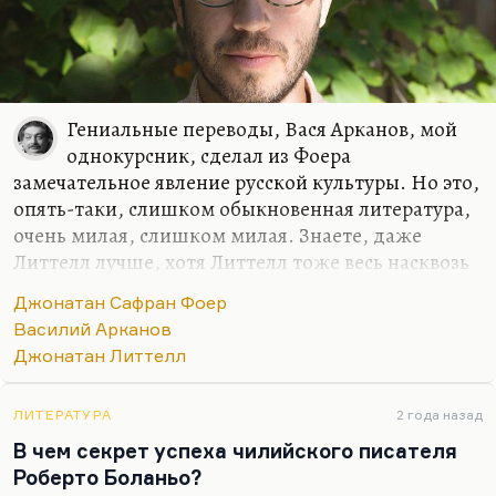
Гениальные переводы, Вася Арканов, мой
однокурсник, сделал из Фоера
замечательное явление русской культуры. Но это,
опять-таки, слишком обыкновенная литература,
очень милая, слишком милая. Знаете, даже
Литтелл лучше, хотя Литтелл тоже весь насквозь
сделан по чужим рецептам. Но Литтелл лучше,
Джонатан Сафран Фоер
хотя тоже в центре русско-еврейская тема. В
Василий Арканов
общем, одни переписывают Эренбурга по одним
Джонатан Литтелл
лекалам, другие – по другим, но те и другие
переписывают Эренбурга. Но все равно не очень,
не очень интересно.
ЛИТЕРАТУРА
2 года назад
В чем секрет успеха чилийского писателя
Роберто Боланьо?