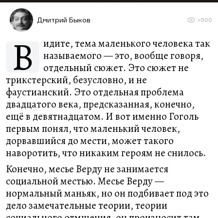
Дмитрий Быков
>500
В
идите, тема маленького человека так
называемого — это, вообще говоря,
отдельный сюжет. Это сюжет не
трикстерский, безусловно, и не
фаустианский. Это отдельная проблема
двадцатого века, предсказанная, конечно,
ещё в девятнадцатом. И вот именно Гоголь
первым понял, что маленький человек,
дорвавшийся до мести, может такого
наворотить, что никаким героям не снилось.
Конечно, месье Верду не занимается
социальной местью. Месье Верду —
нормальный маньяк, но он подбивает под это
дело замечательные теории, теории
социального отмщения, он произносит там