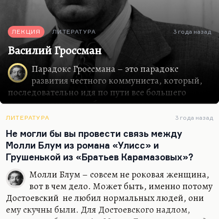
ЛЕКЦИЯ
ЛИТЕРАТУРА
3 года назад
Василий Гроссман
Парадокс Гроссмана – это парадокс
развития честного коммуниста, который,
последовательно идя по пути все большего
психологизма и углубления своего таланта,
дописался до истины, выписался из советской
ЛИТЕРАТУРА
3 года назад
парадигмы. Гроссман не смог из нее
Не могли бы вы провести связь между
выпрыгнуть, потому что здесь нужна
Молли Блум из романа «Улисс» и
фантастическая высота взгляда, которой никто
Грушенькой из «Братьев Карамазовых»?
тогда не обладал. Я думаю, что их всех
философов ХХ века (помимо Витгенштейна,
Молли Блум – совсем не роковая женщина,
который занимался другой проблематикой)
вот в чем дело. Может быть, именно потому
такой высотой взгляда обладали два человека,
Достоевский не любил нормальных людей, они
два гегельянца. Один – Александр Кожев (в
ему скучны были. Для Достоевского надлом,