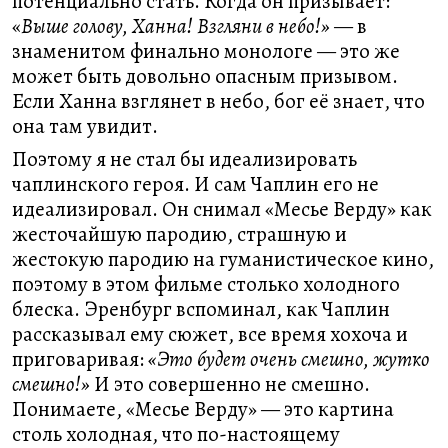
потенциально стать. Когда он призывает:
«
Выше голову, Ханна! Взгляни в небо!»
— в
знаменитом финально монологе — это же
может быть довольно опасным призывом.
Если Ханна взглянет в небо, бог её знает, что
она там увидит.
Поэтому я не стал бы идеализировать
чаплинского героя. И сам Чаплин его не
идеализировал. Он снимал «Месье Верду» как
жесточайшую пародию, страшную и
жестокую пародию на гуманистическое кино,
поэтому в этом фильме столько холодного
блеска. Эренбург вспоминал, как Чаплин
рассказывал ему сюжет, все время хохоча и
приговаривая:
«Это будет очень смешно, жутко
смешно!»
И это совершенно не смешно.
Понимаете, «Месье Верду» — это картина
столь холодная, что по-настоящему