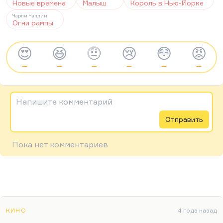
Новые времена
Малыш
Король в Нью-Йорке
Чарли Чаплин
Огни рампы
😍
😆
🤨
😢
😳
😡
—
—
—
—
—
—
Напишите комментарий
Отправить
Пока нет комментариев
КИНО
4 года назад