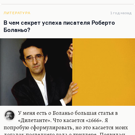
мы любим Чаплина. Кстати говоря, и «Новые
времена» — тоже мы не должны обманываться
относительно идиллии, которая там есть.
ЛИТЕРАТУРА
1 год назад
Помните, там эта сцена будущего рая, где Чарли
В чем секрет успеха писателя Роберто
срывает виноградину, растущую бесплатно при
Боланьо?
коммунизме. Ну, это очень здорово! И, конечно,
Чаплин — великий насмешник. Я думаю, что
лучший фильм…
У меня есть о Боланьо большая статья в
«Дилетанте». Что касается «2666». Я
попробую сформулировать, но это касается моих
догадок последнего года о триллере. Появилась