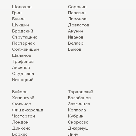
Шолохов
Сорокин
Грин
Пелевин
Бунин
Лимонов
Шукшин
Довлатов
Бродский
Акунин
Стругацкие
Иванов
Пастернак
Веллер
Солженицын
Быков
Шаламов
Трифонов
Аксенов
Окуджава
Высоцкий
Байрон
Тарковский
Хемингуэй
Балабанов
Фолкнер
Звягинцев
Фицджеральд
Коппола
Честертон
Кубрик
Лондон
Скорсезе
Диккенс
Джармуш
Борхес
Линч