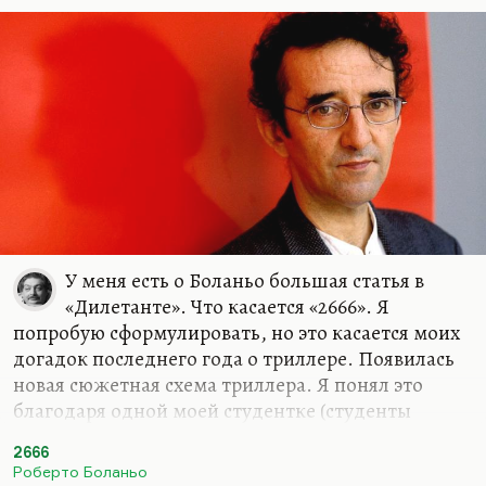
У меня есть о Боланьо большая статья в
«Дилетанте». Что касается «2666». Я
попробую сформулировать, но это касается моих
догадок последнего года о триллере. Появилась
новая сюжетная схема триллера. Я понял это
благодаря одной моей студентке (студенты
всегда наводят на мысли). Она сказала:
«В чем
2666
заключается секрет гоголевской готики? Мы чаще
Роберто Боланьо