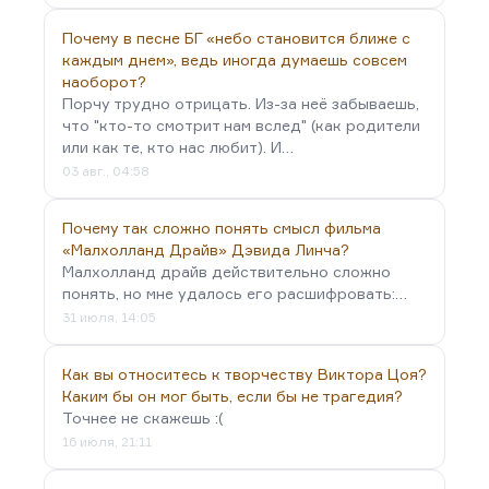
Почему в песне БГ «небо становится ближе с
каждым днем», ведь иногда думаешь совсем
наоборот?
Порчу трудно отрицать. Из-за неё забываешь,
что "кто-то смотрит нам вслед" (как родители
или как те, кто нас любит). И…
03 авг., 04:58
Почему так сложно понять смысл фильма
«Малхолланд Драйв» Дэвида Линча?
Малхолланд драйв действительно сложно
понять, но мне удалось его расшифровать:…
31 июля, 14:05
Как вы относитесь к творчеству Виктора Цоя?
Каким бы он мог быть, если бы не трагедия?
Точнее не скажешь :(
16 июля, 21:11