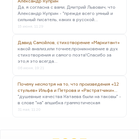
Александр Куприн
Да, я согласна с вами, Дмитрий Львович, что
Александр Куприн - "прежде всего умный и
сильный писатель, каких в русской…
15 июня, 11:29
Давид Самойлов, стихотворение «Маркитант»
какой анализ,или точнее,проникновение в дух
стихотворения и самого поэта!Спасибо за
это,я это всегда…
06 июня, 19:21
Почему несмотря на то, что произведения «12
стульев» Ильфа и Петрова и «Растратчики»…
"душевные качества Катаева были на таковы" -
в слове "на" апшибка граммотическая
31 мая, 11:20