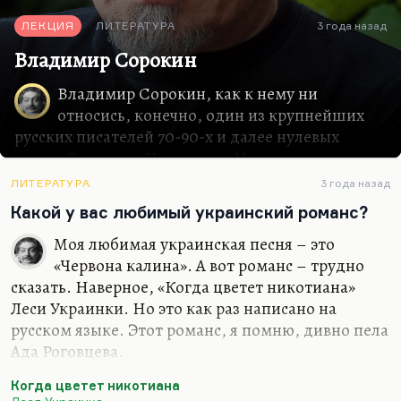
ЛЕКЦИЯ
ЛИТЕРАТУРА
3 года назад
Владимир Сорокин
Владимир Сорокин, как к нему ни
относись, конечно, один из крупнейших
русских писателей 70-90-х и далее нулевых
годов. Я прочел «Наследие». Мне кажется, что
весь гаринский цикл уже есть в повести
ЛИТЕРАТУРА
3 года назад
«Метель», которая мне кажется самым сильным
Какой у вас любимый украинский романс?
текстом Сорокина после «Дня опричника».
«Наследие» – это здорово. Во всяком случае,
Моя любимая украинская песня – это
изображенный там мир убедителен и похож.
«Червона калина». А вот романс – трудно
Другое дело, как писал Андрей Архангельский,
сказать. Наверное, «Когда цветет никотиана»
это не новый роман Сорокина, а это еще один
Леси Украинки. Но это как раз написано на
роман Сорокина. Условно говоря, это
русском языке. Этот романс, я помню, дивно пела
продолжение Сорокина другими средствами.
Ада Роговцева.
Я с глубочайшим уважением отношусь к его
О, если дорог нам покой,
Когда цветет никотиана
попыткам заклясть эту реальность или