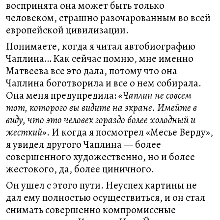
воспринята она может быть только
человеком, страшно разочарованным во всей
европейской цивилизации.
Понимаете, когда я читал автобиографию
Чаплина… Как сейчас помню, мне именно
Матвеева все это дала, потому что она
Чаплина боготворила и все о нем собирала.
Она меня предупредила:
«Чаплин не совсем
тот, которого вы видите на экране. Имейте в
виду, что это человек гораздо более холодный и
жесткий»
. И когда я посмотрел «Месье Верду»,
я увидел другого Чаплина — более
совершенного художественно, но и более
жестокого, да, более циничного.
Он ушел с этого пути. Неуспех картины не
дал ему полностью осуществиться, и он стал
снимать совершенно компромиссные