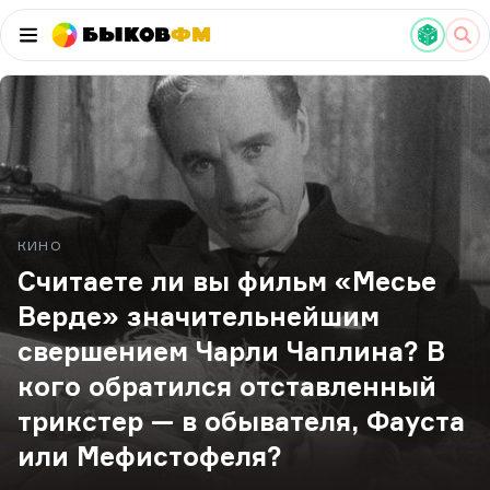
Быков
ФМ
КИНО
Считаете ли вы фильм «Месье
Верде» значительнейшим
свершением Чарли Чаплина? В
кого обратился отставленный
трикстер — в обывателя, Фауста
или Мефистофеля?