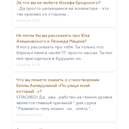
За что вы не любите Иосифа Бродского?
...Да просто целующиеся на эскалаторе - это
так красиво со стороны...
16 июля, 20:11
Не могли бы вы рассказать про Юза
Алешковского и Леонида Мациха?
Я могу рассказать про тебя. Ты только что
блркнул меня в своём ТГ, просто зассал. Ты мог
мне пригодиться в будущем, но…
12 июля, 15:25
Что вы можете сказать о стихотворении
Беллы Ахмадулиной «По улице моей
который…»?
СПАСИБО! Да , увы . рабство на генном уровне
является главной причиной " дня сурка
".Развивпть тему можно , но .. опять "…
09 июля, 03:01