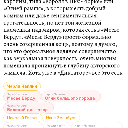
картины, типа «Короля в Нью-Йорке» или
«Огней рампы», в которых есть добрый
комизм или даже сентиментальная
трогательность, но нет той железной
насмешки над миром, которая есть в «Месье
Верду». «Месье Верду» просто формально
очень совершенная вещь, поэтому я думаю,
что это формальное ледяное совершенство,
как зеркальная поверхность, очень многим
помешала проникнуть в глубину авторского
замысла. Хотя уже в «Диктаторе» все это есть.
Чарли Чаплин
Чарли Чаплин
Чарли Чаплин
Месье Верду
Огни большого города
Чарли Чаплин
Великий диктатор
Николай Гоголь
Илья Эренбург
Чарли Чаплин
Чарли Чаплин
Чарли Чаплин