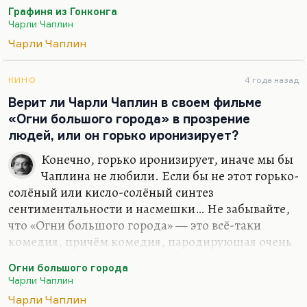
Когда Кира Муратова говорила, что ее любимый
Графиня из Гонконга
режиссер — Чарли Чаплин, я думаю, она имела в
Чарли Чаплин
виду эту картину, реминисценции из которой
Чарли Чаплин
присутствуют у нее и в «Трех историях», в истории
девочки-отравительницы, да и, наверное, во всех
КИНО
4 года назад
ее фильмах. Потому что вот это смешанное
Верит ли Чарли Чаплин в своем фильме
брезгливо-сострадательное отношение к
«Огни большого города» в прозрение
человеку, которое там манифестировано, идет от
людей, или он горько иронизирует?
позднего Чаплина. Это есть в «Диктаторе», но
особенно это есть в «Месье Верду».
Конечно, горько иронизирует, иначе мы бы
Чаплина не любили. Если бы не этот горько-
Он очень хорошо понимал изнанку образа…
солёный или кисло-солёный синтез
сентиментальности и насмешки… Не забывайте,
что «Огни большого города» — это всё-таки
комедия, причём комедия, пародирующая очень
многие штампы. И финальный вот этот Чарли,
Огни большого города
который крутит цветочек,— понимаете, у него в
Чарли Чаплин
глаза вся тоска и весь скепсис XX века. Вот за это
Чарли Чаплин