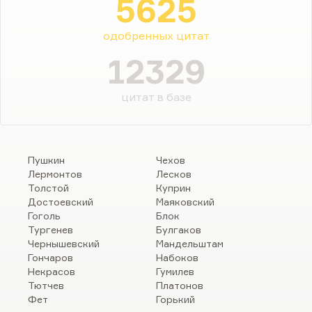
5625
одобренных цитат
12329
цитат в базе
Пушкин
Чехов
Лермонтов
Лесков
Толстой
Куприн
Достоевский
Маяковский
Гоголь
Блок
Тургенев
Булгаков
Чернышевский
Мандельштам
Гончаров
Набоков
Некрасов
Гумилев
Тютчев
Платонов
Фет
Горький