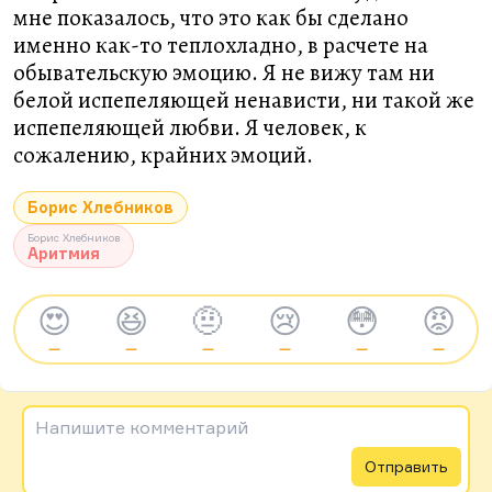
мне показалось, что это как бы сделано
именно как-то теплохладно, в расчете на
обывательскую эмоцию. Я не вижу там ни
белой испепеляющей ненависти, ни такой же
испепеляющей любви. Я человек, к
сожалению, крайних эмоций.
Борис Хлебников
Борис Хлебников
Аритмия
😍
😆
🤨
😢
😳
😡
—
—
—
—
—
—
Напишите комментарий
Отправить