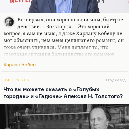
Во-первых, они хорошо написаны, быстрое
действие... Во-вторых... Это хороший
вопрос, я сам не знаю, я даже Харлану Кобену не
мог объяснить, чем меня цепляют его романы, он
тоже очень удивился. Меня цепляет то, что
стартовая ситуация большинства его романов
(сейчас вышел новый, который называется
Харлан Кобен
«Дураков нет») – это или внезапное исчезновение
персонажа, или его внезапное появление.
Ребенок внезапно появляется на стоянке
ЛИТЕРАТУРА
1 год назад
парковки, а где он был, куда его родители
Что вы можете сказать о «Голубых
делись, – не понятно.
городах» и «Гадюке» Алексея Н. Толстого?
Меня вообще цепляют истории с тайнами, но,
если говорить серьезно, одна из самых больших
тайн, это как цветение в разные сроки, такой
приспособлительный механизм растения... Люди