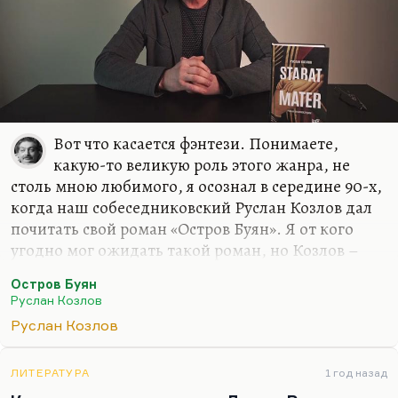
Вот что касается фэнтези. Понимаете,
какую-то великую роль этого жанра, не
столь мною любимого, я осознал в середине 90-х,
когда наш собеседниковский Руслан Козлов дал
почитать свой роман «Остров Буян». Я от кого
угодно мог ожидать такой роман, но Козлов –
известный политический журналист, он
Остров Буян
редактировал «Смену» ленинградскую, он автор
Руслан Козлов
первой публикации о «Митьках», он и открыл их
Руслан Козлов
как течение. Он был автором первого ответа
Нине Андреевой на «Не могу поступиться
принципами». Когда все замерли, думая, что это
ЛИТЕРАТУРА
1 год назад