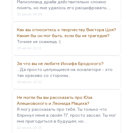
Малхолланд драйв действительно сложно
понять, но мне удалось его расшифровать:…
31 июля, 14:05
Как вы относитесь к творчеству Виктора Цоя?
Каким бы он мог быть, если бы не трагедия?
Точнее не скажешь :(
16 июля, 21:11
За что вы не любите Иосифа Бродского?
...Да просто целующиеся на эскалаторе - это
так красиво со стороны...
16 июля, 20:11
Не могли бы вы рассказать про Юза
Алешковского и Леонида Мациха?
Я могу рассказать про тебя. Ты только что
блркнул меня в своём ТГ, просто зассал. Ты мог
мне пригодиться в будущем, но…
12 июля, 15:25