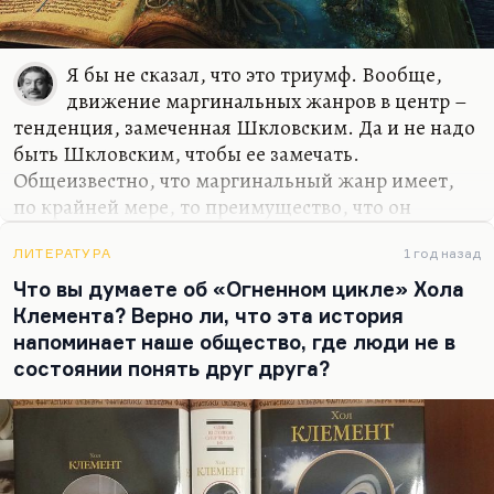
Я бы не сказал, что это триумф. Вообще,
движение маргинальных жанров в центр –
тенденция, замеченная Шкловским. Да и не надо
быть Шкловским, чтобы ее замечать.
Общеизвестно, что маргинальный жанр имеет,
по крайней мере, то преимущество, что он
выражает читательский запрос. Когда
маргинальная, альбомная, мадригальная лирика
ЛИТЕРАТУРА
1 год назад
(мадригально-маргинальная) двинулась в центр и
Что вы думаете об «Огненном цикле» Хола
оттеснила философскую поэзию, оду и эпос, – это
Клемента? Верно ли, что эта история
было выражение немножко обывательского
напоминает наше общество, где люди не в
желания говорить красиво, но это было
состоянии понять друг друга?
выдвижение в мейнстрим живого человеческого
чувства, а не официально предписанного.
И конечно, Пушкин, который именно на
любовной лирике, беспринципно откровенной,