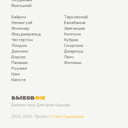
Высоцкий
Байрон
Тарковский
Хемингуэй
Балабанов
Фолкнер
Звягинцев
Фицджеральд
Коппола
Честертон
Кубрик
Лондон
Скорсезе
Диккенс
Джармуш
Борхес
Линч
Паланик
Феллини
Роулинг
Кинг
Капоте
Быков
ФМ
Библиотека Дмитрия Быкова
2022..2026. Проект
Стаса Сырицына