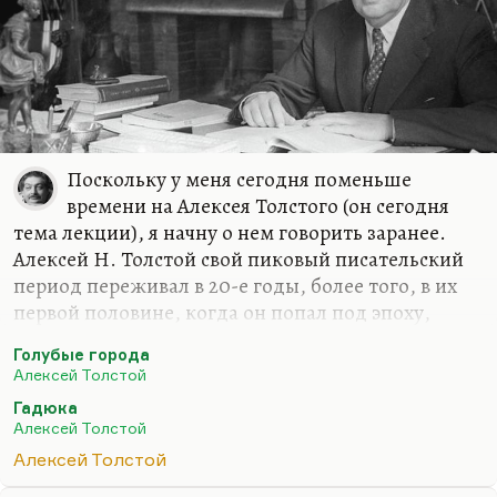
исчезают из поля зрения…
Поскольку у меня сегодня поменьше
времени на Алексея Толстого (он сегодня
тема лекции), я начну о нем говорить заранее.
Алексей Н. Толстой свой пиковый писательский
период переживал в 20-е годы, более того, в их
первой половине, когда он попал под эпоху,
соответствующую его темпераменту. Разговоры о
Голубые города
том, что ему соответствовал здравый, простой,
Алексей Толстой
народный реализм и что он как бы отстаивал
Гадюка
норму среди перверсий Серебряного века, – он,
Алексей Толстой
может быть, норму эту любил, но сам ее не
Алексей Толстой
выражал отнюдь. Чувство, что он возрождал