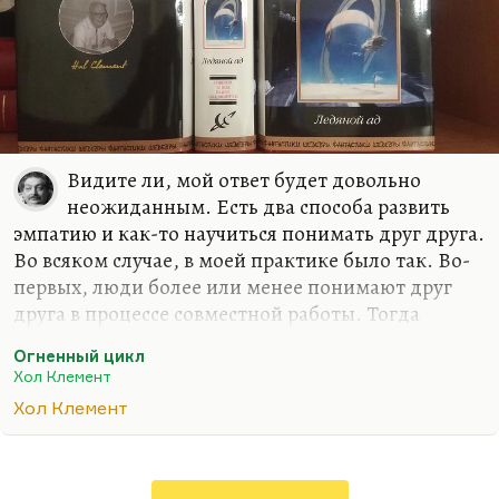
сделал себе…
Видите ли, мой ответ будет довольно
неожиданным. Есть два способа развить
эмпатию и как-то научиться понимать друг друга.
Во всяком случае, в моей практике было так. Во-
первых, люди более или менее понимают друг
друга в процессе совместной работы. Тогда
возникает взаимопонимание, взаимный интерес
Огненный цикл
и даже любовь, повторяя классическую формулу
Хол Клемент
Марии Розановой о том, что лучший роман — это
Хол Клемент
роман производственный. Я думаю, что любая
совместная деятельность или совместное
путешествие (не обязательно экстремальный