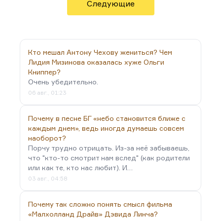
опыт, экстремальный опыт бывает иногда вреден
Следующие
— множество пар распадаются в процессе),
совместная работа, общие интересы — не когда
двое смотрят друг на друга по известной
формуле, а…
Кто мешал Антону Чехову жениться? Чем
Лидия Мизинова оказалась хуже Ольги
Книппер?
Очень убедительно.
06 авг., 01:23
Почему в песне БГ «небо становится ближе с
каждым днем», ведь иногда думаешь совсем
наоборот?
Порчу трудно отрицать. Из-за неё забываешь,
что "кто-то смотрит нам вслед" (как родители
или как те, кто нас любит). И…
03 авг., 04:58
Почему так сложно понять смысл фильма
«Малхолланд Драйв» Дэвида Линча?