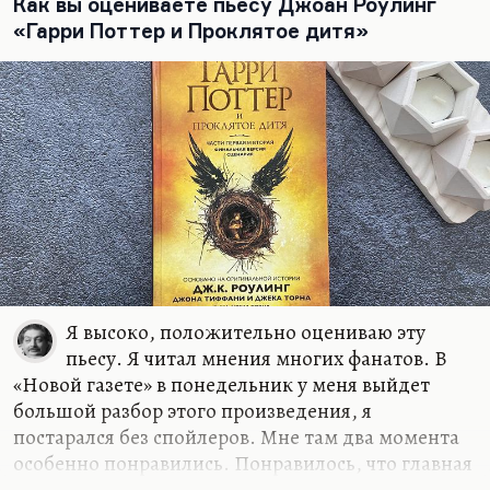
произошел поворот в правительстве, а вот Козлов
Как вы оцениваете пьесу Джоан Роулинг
взял и написал очень резкую и язвительную
«Гарри Поттер и Проклятое дитя»
статью «Не могу молчать».
Я знал его как очень сильного публициста. Он
замечательно писал,…
Я высоко, положительно оцениваю эту
пьесу. Я читал мнения многих фанатов. В
«Новой газете» в понедельник у меня выйдет
большой разбор этого произведения, я
постарался без спойлеров. Мне там два момента
особенно понравились. Понравилось, что главная
злодейка — всё-таки женщина. Этого со времён