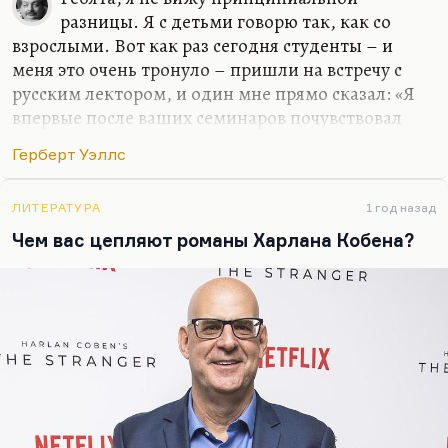
разницы. Я с детьми говорю так, как со
взрослыми. Вот как раз сегодня студенты – и
меня это очень тронуло – пришли на встречу с
русским лектором, и один мне прямо сказал: «Я
впервые после ваших семинаров почувствовал
ужас ответственности, взрослый ужас жизни». Я
Герберт Уэллс
этого совсем не хотел, но в каком-то смысле,
наверное, и хотел.
ЛИТЕРАТУРА
1 год назад
Я не вижу разницы между студентом и
Чем вас цепляют романы Харлана Кобена?
профессором, а может быть, студент еще и
лучше. Я не льщу молодым, не пытаюсь к ним
подольститься. Слава богу, у нас неплохие
отношения. Я не вижу принципиальной разницы
между взрослыми и детьми. Я со своим сыном
Андреем всегда говорил как со взрослым. Может
быть, иногда слишком жестко. И с Шервудом та
же…