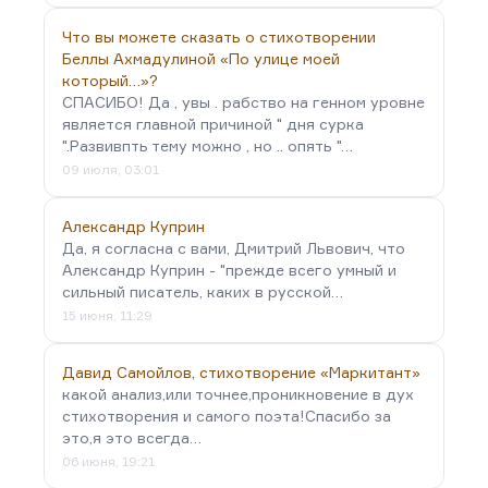
Что вы можете сказать о стихотворении
Беллы Ахмадулиной «По улице моей
который…»?
СПАСИБО! Да , увы . рабство на генном уровне
является главной причиной " дня сурка
".Развивпть тему можно , но .. опять "…
09 июля, 03:01
Александр Куприн
Да, я согласна с вами, Дмитрий Львович, что
Александр Куприн - "прежде всего умный и
сильный писатель, каких в русской…
15 июня, 11:29
Давид Самойлов, стихотворение «Маркитант»
какой анализ,или точнее,проникновение в дух
стихотворения и самого поэта!Спасибо за
это,я это всегда…
06 июня, 19:21