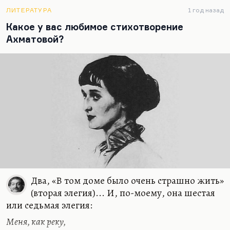
традиционный реализм среди «Подземной
клюквы» (как называлась у него «Бродячая собака»
ЛИТЕРАТУРА
1 год назад
в «Егоре Обозове»)… Понимаете, Егор Обозов не
Какое у вас любимое стихотворение
зря был влюблен в роковую женщину
Ахматовой?
Серебряного века,…
Два, «В том доме было очень страшно жить»
(вторая элегия)... И, по-моему, она шестая
или седьмая элегия:
Меня, как реку,