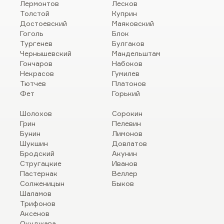
Лермонтов
Лесков
Толстой
Куприн
Достоевский
Маяковский
Гоголь
Блок
Тургенев
Булгаков
Чернышевский
Мандельштам
Гончаров
Набоков
Некрасов
Гумилев
Тютчев
Платонов
Фет
Горький
Шолохов
Сорокин
Грин
Пелевин
Бунин
Лимонов
Шукшин
Довлатов
Бродский
Акунин
Стругацкие
Иванов
Пастернак
Веллер
Солженицын
Быков
Шаламов
Трифонов
Аксенов
Окуджава