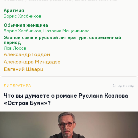
«Аритмия» нравится гораздо меньше, а вот
Аритмия
«Обычная женщина» — это, по-моему, шаг
Борис Хлебников
вперед все-таки от некоторой идиллии. Я
Обычная женщина
доброго Хлебникова не люблю, я люблю его
Борис Хлебников, Наталия Мещанинова
злым. Мне кажется, что проблема-то в другом.
Эзопов язык в русской литературе: современный
Цензура сама по себе не благотворна. Текст Льва
период
Лев Лосев
Лосева о благотворности цензуры «Эзопов язык в
Александр Гордон
русской литературе: современный период» —
Александра Миндадзе
магистерская его диссертация — был в известном
Евгений Шварц
смысле издевательским, пародийным. Цензура
благотворна в одном смысле:…
ЛИТЕРАТУРА
1 год назад
Что вы думаете о романе Руслана Козлова
«Остров Буян»?