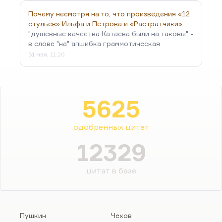
Почему несмотря на то, что произведения «12
стульев» Ильфа и Петрова и «Растратчики»…
"душевные качества Катаева были на таковы" -
в слове "на" апшибка граммотическая
31 мая, 11:20
5625
одобренных цитат
12329
цитат в базе
Пушкин
Чехов