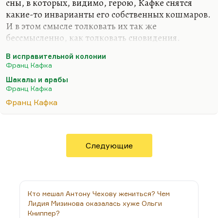
сны, в которых, видимо, герою, Кафке снятся
какие-то инварианты его собственных кошмаров.
И в этом смысле толковать их так же
бессмысленно, как толковать сновидения.
Но, скажем, «Шакалы и арабы» и «В
В исправительной колонии
исправительной колонии» отражают одну и ту же
Франц Кафка
ситуацию. Чужестранец приезжает в некое
Шакалы и арабы
рабское общество (арабское рабское), где в одном
Франц Кафка
случае наказывают осужденного, а в другом
Франц Кафка
шакалы тайно следят за арабами. При этом у
шакалов, питающихся падалью, такое
завышенное представление о себе и о чистоте
своих занятий. Поскольку они настолько
Следующие
отвратительны, что в этом уже есть какая-то
чистота, совершенство. Некая…
Кто мешал Антону Чехову жениться? Чем
Лидия Мизинова оказалась хуже Ольги
Книппер?