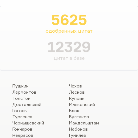
5625
одобренных цитат
12329
цитат в базе
Пушкин
Чехов
Лермонтов
Лесков
Толстой
Куприн
Достоевский
Маяковский
Гоголь
Блок
Тургенев
Булгаков
Чернышевский
Мандельштам
Гончаров
Набоков
Некрасов
Гумилев