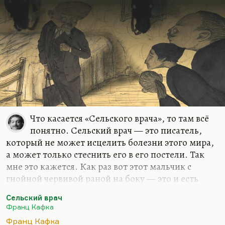
Что касается «Сельского врача», то там всё
понятно. Сельский врач — это писатель,
который не может исцелить болезни этого мира,
а может только стеснить его в его постели. Так
мне это кажется. Как раз вот этот мальчик с
гнойной червивой раной на боку — это и есть
мир, которого он не может исцелить.
Сельский врач
И там очень точно, что его лошади над ним
Франц Кафка
смеются. Бешеные лошади его несут. Смеются
Франц Кафка