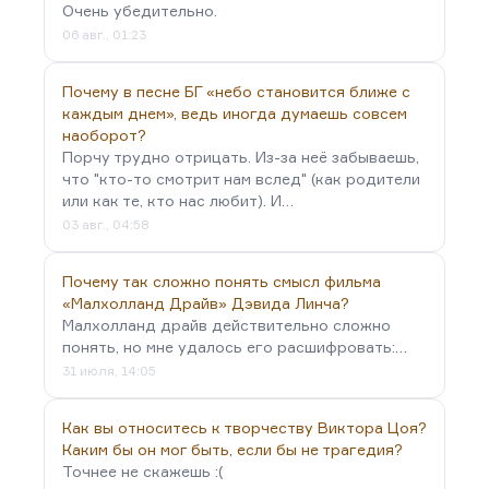
Очень убедительно.
06 авг., 01:23
Почему в песне БГ «небо становится ближе с
каждым днем», ведь иногда думаешь совсем
наоборот?
Порчу трудно отрицать. Из-за неё забываешь,
что "кто-то смотрит нам вслед" (как родители
или как те, кто нас любит). И…
03 авг., 04:58
Почему так сложно понять смысл фильма
«Малхолланд Драйв» Дэвида Линча?
Малхолланд драйв действительно сложно
понять, но мне удалось его расшифровать:…
31 июля, 14:05
Как вы относитесь к творчеству Виктора Цоя?
Каким бы он мог быть, если бы не трагедия?
Точнее не скажешь :(