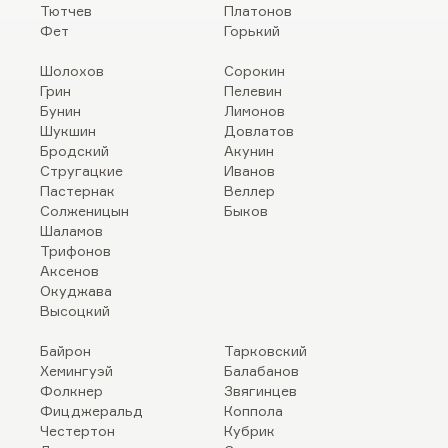
Тютчев
Платонов
Фет
Горький
Шолохов
Сорокин
Грин
Пелевин
Бунин
Лимонов
Шукшин
Довлатов
Бродский
Акунин
Стругацкие
Иванов
Пастернак
Веллер
Солженицын
Быков
Шаламов
Трифонов
Аксенов
Окуджава
Высоцкий
Байрон
Тарковский
Хемингуэй
Балабанов
Фолкнер
Звягинцев
Фицджеральд
Коппола
Честертон
Кубрик