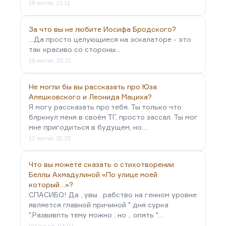
16 июля, 21:11
За что вы не любите Иосифа Бродского?
...Да просто целующиеся на эскалаторе - это
так красиво со стороны...
16 июля, 20:11
Не могли бы вы рассказать про Юза
Алешковского и Леонида Мациха?
Я могу рассказать про тебя. Ты только что
блркнул меня в своём ТГ, просто зассал. Ты мог
мне пригодиться в будущем, но…
12 июля, 15:25
Что вы можете сказать о стихотворении
Беллы Ахмадулиной «По улице моей
который…»?
СПАСИБО! Да , увы . рабство на генном уровне
является главной причиной " дня сурка
".Развивпть тему можно , но .. опять "…
09 июля, 03:01