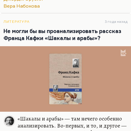
камере.
Вера Набокова
Понимаете, любой человек, ожидающий казни,
страдает ровно так же, как Цинциннат Ц. И то,
ЛИТЕРАТУРА
3 года назад
что Набоков в гротескной, сатирической,…
Не могли бы вы проанализировать рассказ
Франца Кафки «Шакалы и арабы»?
«Шакалы и арабы» — там нечего особенно
анализировать. Во-первых, и то, и другое —