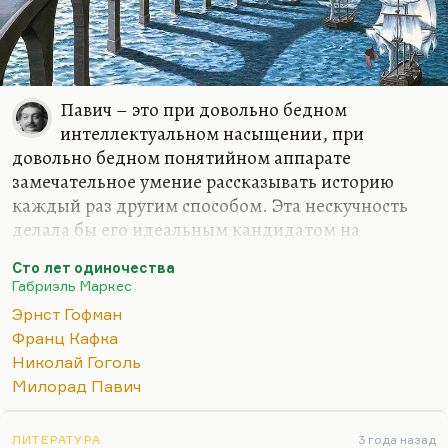
Павич – это при довольно бедном
интеллектуальном насыщении, при
довольно бедном понятийном аппарате
замечательное умение рассказывать историю
каждый раз другим способом. Эта нескучность
делала бы его идеальным кандидатом на
Нобелевскую премию.
Сто лет одиночества
Почему магический реализм популярен в Европе,
Габриэль Маркес
тоже понятно. Потому что это остатки
Эрнст Гофман
постромантического мировоззрения, это желание
Франц Кафка
рассказывать сказки вместо унылых
Николай Гоголь
производственных сочинений, вместо унылого
Милорад Павич
монотонного реализма. Мне-то как раз кажется,
что магический реализм родился вместе с
ЛИТЕРАТУРА
3 года назад