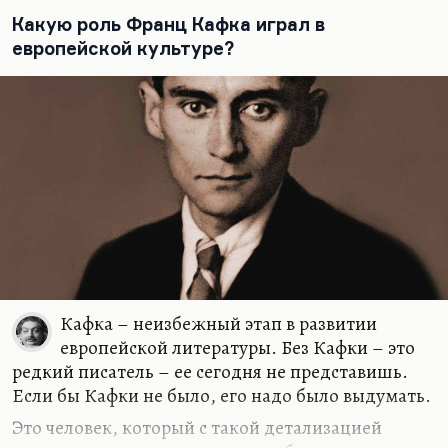
Гофманом. Он умел сочетать сновидческую
Какую роль Франц Кафка играл в
достоверность деталей и полную непонятность
европейской культуре?
целого, что и создает эффект страшного и
заставляет нас…
Кафка – неизбежный этап в развитии
европейской литературы. Без Кафки – это
редкий писатель – ее сегодня не представишь.
Если бы Кафки не было, его надо было выдумать.
Это человек, который с такой детализацией