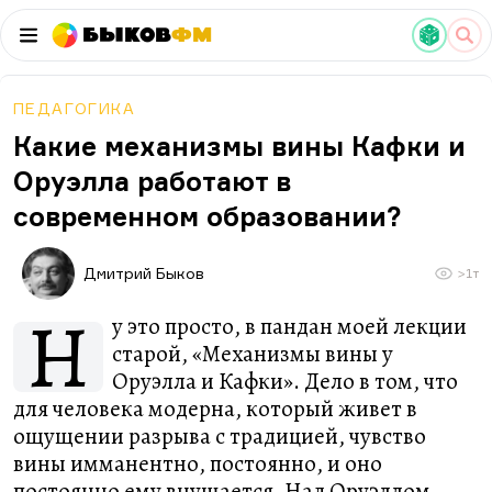
Быков
ФМ
ПЕДАГОГИКА
Какие механизмы вины Кафки и
Оруэлла работают в
современном образовании?
Дмитрий Быков
>1т
Н
у это просто, в пандан моей лекции
старой, «Механизмы вины у
Оруэлла и Кафки». Дело в том, что
для человека модерна, который живет в
ощущении разрыва с традицией, чувство
вины имманентно, постоянно, и оно
постоянно ему внушается. Над Оруэллом