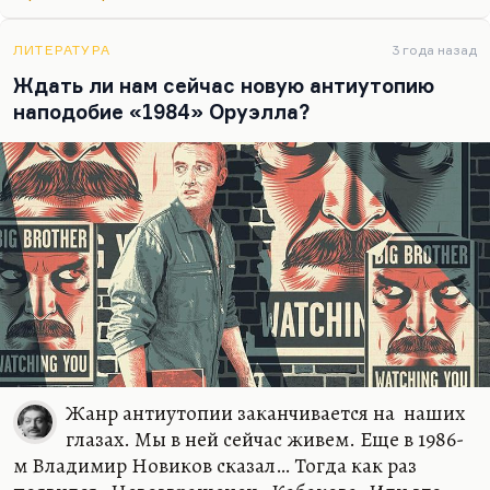
совершенно как у Тургенева в «Кларе Милич».
Лошади — это дар. Его сумасшедший талант,
ЛИТЕРАТУРА
3 года назад
который влачит его куда-то по миру и не дает ему
Ждать ли нам сейчас новую антиутопию
остановиться. «Сельский врач» — как раз
наподобие «1984» Оруэлла?
довольно прозрачная аллегория.
Жанр антиутопии заканчивается на наших
глазах. Мы в ней сейчас живем. Еще в 1986-
м Владимир Новиков сказал… Тогда как раз