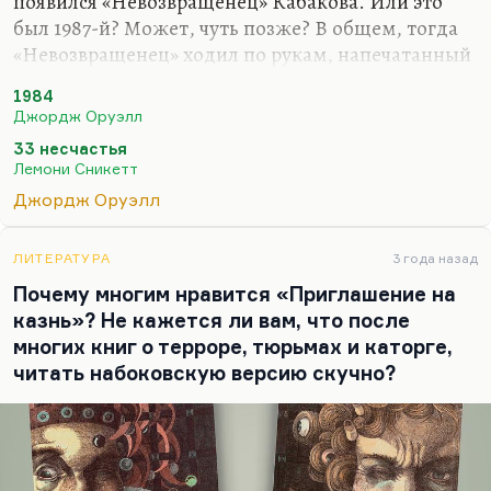
появился «Невозвращенец» Кабакова. Или это
был 1987-й? Может, чуть позже? В общем, тогда
«Невозвращенец» ходил по рукам, напечатанный
в «Искусстве кино»… А может быть, еще и не
1984
напечатанный. И вот тогда Владимир Новиков
Джордж Оруэлл
сказал: «Скоро на двери каждого порядочного
33 несчастья
издательства будет висеть табличка: «С
Лемони Сникетт
антиутопиями вход воспрещен». И как же он не
Джордж Оруэлл
ошибся! Потому что скоро понеслись и «Не
успеть» Рыбакова, и «Подход Кристаповича»
Кабакова, хотя это немножко про другое. И
ЛИТЕРАТУРА
3 года назад
«Новые Робинзоны» Петрушевской. Ну кто
Почему многим нравится «Приглашение на
только тогда антиутопии не писал! И «Саркофаг»
казнь»? Не кажется ли вам, что после
Губарева,…
многих книг о терроре, тюрьмах и каторге,
читать набоковскую версию скучно?