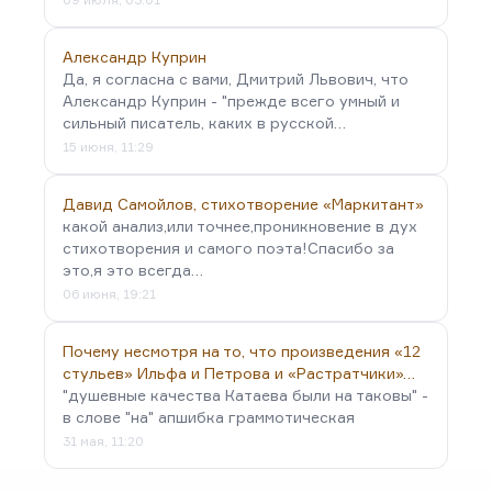
Александр Куприн
Да, я согласна с вами, Дмитрий Львович, что
Александр Куприн - "прежде всего умный и
сильный писатель, каких в русской…
15 июня, 11:29
Давид Самойлов, стихотворение «Маркитант»
какой анализ,или точнее,проникновение в дух
стихотворения и самого поэта!Спасибо за
это,я это всегда…
06 июня, 19:21
Почему несмотря на то, что произведения «12
стульев» Ильфа и Петрова и «Растратчики»…
"душевные качества Катаева были на таковы" -
в слове "на" апшибка граммотическая
31 мая, 11:20