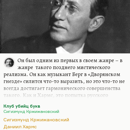
Он был одним из первых в своем жанре – в
жанре такого позднего мистического
реализма. Он как музыкант Берг в «Дворянском
гнезде» силится что-то выразить, но это что-то не
всегда достигает гармонического совершенства
такого. Как и Хармс, это попытка русского
Кафки, но у него есть замечательные догадки.
Клуб убийц букв
Для меня Кржижановский все-таки очень
Сигизмунд Кржижановский
умозрителен, при всем уважении к нему. Я
Сигизмунд Кржижановский
люблю Кржижановского читать, и не зря Андрей
Даниил Хармс
Донатович Синявский называл его одним из