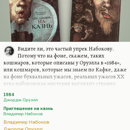
Видите ли, это частый упрек Набокову.
Потому что на фоне, скажем, таких
кошмаров, которые описаны у Оруэлла в «1984»,
или кошмаров, которые мы знаем по Кафке, даже
на фоне буквальных ужасов, реальных ужасов ХХ
века набоковская мистерия выглядит странно.
Но ведь понимаете, во-первых, те терзания, те
1984
муки, которые претерпевает Цинциннат, ничуть
Джордж Оруэлл
не меньше тех мук, которые претерпевал Бухарин
Приглашение на казнь
в той камере, в книге «Слабые» Павловского и
Владимир Набоков
Гефтера, где буквально воспроизведены реальные
Владимир Набоков
протоколы предсмертных разговоров Бухарина в
Джордж Оруэлл