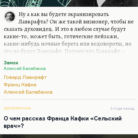
Ну а как вы будете экранизировать
Лавкрафта? Он же такой визионер, чтобы не
сказать духовидец. И это в любом случае будут
какие-то, может быть, готические пейзажи,
какие-нибудь ночные берега или водовороты, но
это не будет Лавкрафт. Потому что Лавкрафт –
мир, увиденный через фильтр, мир
Замок
опоэтизированных уродств, мир готики. А
Алексей Балабанов
вообще готика разве хорошо экранизируется?
Говард Лавкрафт
«Великий бог Пан» мейченовский до сих пор не
Франц Кафка
экранизирован. «Возрождение» Кинга если
Алексей Балабанов
экранизирован, то плохо. В любом случае, не
знаю. Надо посмотреть, кстати. А вообще
готические тексты – что, Эдгара По много
ЛИТЕРАТУРА
3 года назад
экранизировали? А экранизированное
О чем рассказ Франца Кафки «Сельский
безнадёжно испорчено, как «Маска красной
врач»?
смерти». Это видения, которые не…