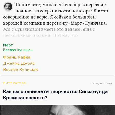
Понимаете, можно ли вообще в переводе
полностью сохранить стиль автора? Я в это
совершенно не верю. Я сейчас в большой и
хорошей компании перевожу «Март» Куничака.
Мы с Лукьяновой вместе это делаем, еще с
несколькими людьми. Потому что
тысячестраничный роман невозможно перевести
Март
в одиночку при той нагрузке, которая есть у меня.
Веслав Кунищак
А Куничак – это такая хорошая литература, что
Франц Кафка
невозможно ее переводить буквально. Нужно для
Джеймс Джойс
всего искать аналог. Равным образом, за какого
Веслав Кунищак
бы автора вы ни взялись, вы обречены
преодолевать (по-набоковски говоря) наследие
отцов, потому что вы обязаны осовременивать
ЛИТЕРАТУРА
3 года назад
язык, придавать ему черты. Это как
Как вы оцениваете творчество Сигизмунда
киноадаптация шедевра.
Кржижановского?
Невозможно адекватно перевести хорошо…