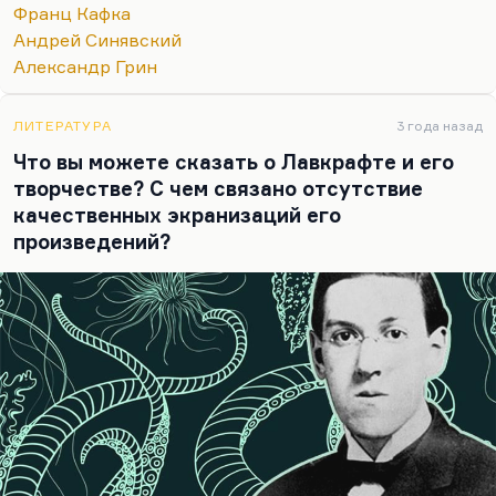
Франц Кафка
своих предшественников, учителей. Мнение
Андрей Синявский
Синявского здесь авторитетно, потому Терц –
Александр Грин
лучший представитель магического реализма в
литературе 50-60-х и 70-х годов.
ЛИТЕРАТУРА
3 года назад
Я высоко оцениваю…
Что вы можете сказать о Лавкрафте и его
творчестве? С чем связано отсутствие
качественных экранизаций его
произведений?