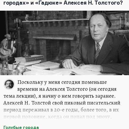
делись, – не понятно.
городах» и «Гадюке» Алексея Н. Толстого?
Меня вообще цепляют истории с тайнами, но,
если говорить серьезно, одна из самых больших
тайн, это как цветение в разные сроки, такой
приспособлительный механизм растения... Люди
исчезают из поля зрения…
Поскольку у меня сегодня поменьше
времени на Алексея Толстого (он сегодня
тема лекции), я начну о нем говорить заранее.
Алексей Н. Толстой свой пиковый писательский
период переживал в 20-е годы, более того, в их
первой половине, когда он попал под эпоху,
соответствующую его темпераменту. Разговоры о
Голубые города