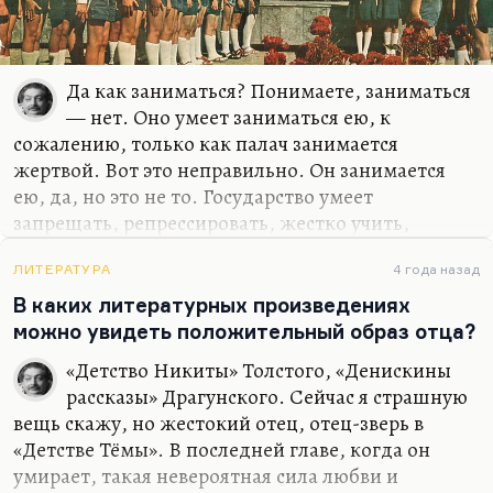
действительно не понимаю, как это случилось,
каким образом трилогия, три романа из жизни
девочки,…
Да как заниматься? Понимаете, заниматься
— нет. Оно умеет заниматься ею, к
сожалению, только как палач занимается
жертвой. Вот это неправильно. Он занимается
ею, да, но это не то. Государство умеет
запрещать, репрессировать, жестко учить,
ограничивать, рестриктировать. Но заниматься
молодежью — это значит ей не мешать, во-
ЛИТЕРАТУРА
4 года назад
первых, и давать ей возможности для развития,
В каких литературных произведениях
во-вторых. Молодежь сама, понимаете,
можно увидеть положительный образ отца?
находится в том ещё возрасте, когда для нее
«Детство Никиты» Толстого, «Денискины
расти естественно. Не надо помогать рису расти,
рассказы» Драгунского. Сейчас я страшную
как во вьетнамской сказке, где дурак помогал
вещь скажу, но жестокий отец, отец-зверь в
рису расти — он выдергивал его из земли. Не
«Детстве Тёмы». В последней главе, когда он
надо помогать. Вы не мешайте рису расти — и
умирает, такая невероятная сила любви и
тогда все будет замечательно. Надо давать детям