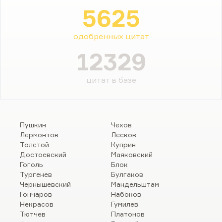
5625
одобренных цитат
12329
цитат в базе
Пушкин
Чехов
Лермонтов
Лесков
Толстой
Куприн
Достоевский
Маяковский
Гоголь
Блок
Тургенев
Булгаков
Чернышевский
Мандельштам
Гончаров
Набоков
Некрасов
Гумилев
Тютчев
Платонов