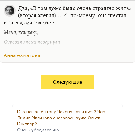
Два, «В том доме было очень страшно жить»
(вторая элегия)... И, по-моему, она шестая
или седьмая элегия:
Меня, как реку,
Суровая эпоха повернула.
Мне подменили жизнь. В другое русло,
Анна Ахматова
Мимо другого потекла она,
И я своих не знаю берегов.
Особенно мне нравится вот этот ритмический
Следующие
сбой.
И сколько я стихов не написала,
И тайный хор их бродит вкруг меня
Кто мешал Антону Чехову жениться? Чем
И, может быть, еще когда-нибудь
Лидия Мизинова оказалась хуже Ольги
Книппер?
Меня задушит...
Очень убедительно.