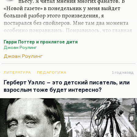
пьесу. Я читал мнения многих фанатов. В
«Новой газете» в понедельник у меня выйдет
большой разбор этого произведения, я
постарался без спойлеров. Мне там два момента
особенно понравились. Понравилось, что главная
злодейка — всё-таки женщина. Этого со времён
Гарри Поттер и проклятое дитя
Миледи не было. Не сочтите это за спойлер, это
Джоан Роулинг
для меня важно. Ну и потом, какие спойлеры?
Джоан Роулинг
Всё это давно напечатано в Сети.
Что касается второго важного для меня открытия.
ЛИТЕРАТУРА
ПЕДАГОГИКА
1 год назад
Там потрясающе дана тема родительского
Герберт Уэллс – это детский писатель, или
бессилия, когда ты понимаешь, что ты хочешь
взрослым тоже будет интересно?
мальчика своего или девочку защитить от боли, а
Дамблдор с портрета отвечает: «Боль должна
прийти. И она придёт». И тогда почти
буквально…