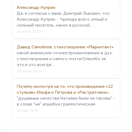
Александр Куприн
Да, я согласна с вами, Дмитрий Львович, что
Александр Куприн - "прежде всего умный и
сильный писатель, каких в русской…
15 июня, 11:29
Давид Самойлов, стихотворение «Маркитант»
какой анализ,или точнее,проникновение в дух
стихотворения и самого поэта!Спасибо за
это,я это всегда…
06 июня, 19:21
Почему несмотря на то, что произведения «12
стульев» Ильфа и Петрова и «Растратчики»…
"душевные качества Катаева были на таковы" -
в слове "на" апшибка граммотическая
31 мая, 11:20