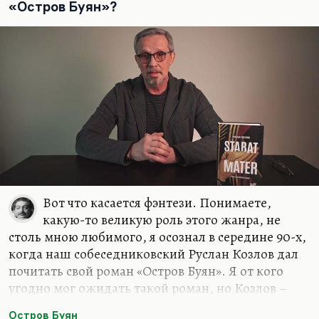
Маршака и Чуковского для человека, которому
«Остров Буян»?
три года? Это и так колоссально много. Можно
ему почитать хорошие переводы хороших
американцев — например, Эдварда Лира, Бёрнса.
Вот что касается фэнтези. Понимаете,
какую-то великую роль этого жанра, не
столь мною любимого, я осознал в середине 90-х,
когда наш собеседниковский Руслан Козлов дал
почитать свой роман «Остров Буян». Я от кого
угодно мог ожидать такой роман, но Козлов –
известный политический журналист, он
Остров Буян