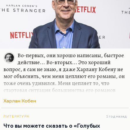
между взрослыми и детьми. Я со своим сыном
Андреем всегда говорил как со взрослым. Может
быть, иногда слишком жестко. И с Шервудом та
же…
Во-первых, они хорошо написаны, быстрое
действие... Во-вторых... Это хороший
вопрос, я сам не знаю, я даже Харлану Кобену не
мог объяснить, чем меня цепляют его романы, он
тоже очень удивился. Меня цепляет то, что
стартовая ситуация большинства его романов
(сейчас вышел новый, который называется
Харлан Кобен
«Дураков нет») – это или внезапное исчезновение
персонажа, или его внезапное появление.
Ребенок внезапно появляется на стоянке
ЛИТЕРАТУРА
1 год назад
парковки, а где он был, куда его родители
Что вы можете сказать о «Голубых