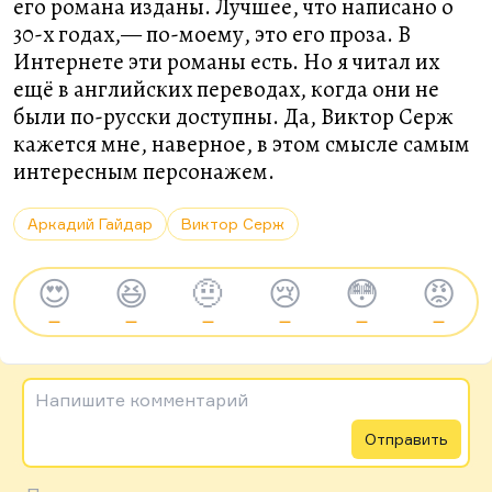
его романа изданы. Лучшее, что написано о
30-х годах,— по-моему, это его проза. В
Интернете эти романы есть. Но я читал их
ещё в английских переводах, когда они не
были по-русски доступны. Да, Виктор Серж
кажется мне, наверное, в этом смысле самым
интересным персонажем.
Аркадий Гайдар
Виктор Серж
😍
😆
🤨
😢
😳
😡
—
—
—
—
—
—
Напишите комментарий
Отправить