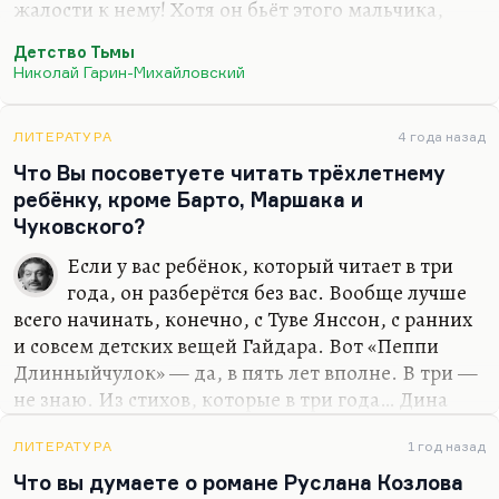
жалости к нему! Хотя он бьёт этого мальчика,
развиваться, давать им…
мучает этого мальчика. Он вообще противный
Детство Тьмы
отец, он и мать угнетает. Ой, страшная вещь! Я
Николай Гарин-Михайловский
вспоминаю некоторые сцены, когда он его порет,
— ой, ужасно! Когда эта мать вбегает и думает:
«Неужели этот огаженный зверёныш — мой
ЛИТЕРАТУРА
4 года назад
сын?» Поразительной силы текст! Я, конечно,
Что Вы посоветуете читать трёхлетнему
склонен думать, что всё-таки в этой финальной
ребёнку, кроме Барто, Маршака и
главе образ отца становится на секунду
Чуковского?
положительным.
Если у вас ребёнок, который читает в три
Понимаете, какое дело? Отцу очень трудно.
года, он разберётся без вас. Вообще лучше
Вообще отец — это всегда очень…
всего начинать, конечно, с Туве Янссон, с ранних
и совсем детских вещей Гайдара. Вот «Пеппи
Длинныйчулок» — да, в пять лет вполне. В три —
не знаю. Из стихов, которые в три года… Дина
Бурачевская пишет прелестные детские стихи,
кстати. Их можно найти, они очень хорошие,
ЛИТЕРАТУРА
1 год назад
правда. И потом, почему вам мало Барто,
Что вы думаете о романе Руслана Козлова