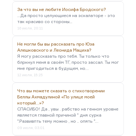
За что вы не любите Иосифа Бродского?
...Да просто целующиеся на эскалаторе - это
так красиво со стороны...
16 июля, 20:11
Не могли бы вы рассказать про Юза
Алешковского и Леонида Мациха?
Я могу рассказать про тебя. Ты только что
блркнул меня в своём ТГ, просто зассал. Ты мог
мне пригодиться в будущем, но…
12 июля, 15:25
Что вы можете сказать о стихотворении
Беллы Ахмадулиной «По улице моей
который…»?
СПАСИБО! Да , увы . рабство на генном уровне
является главной причиной " дня сурка
".Развивпть тему можно , но .. опять "…
09 июля, 03:01