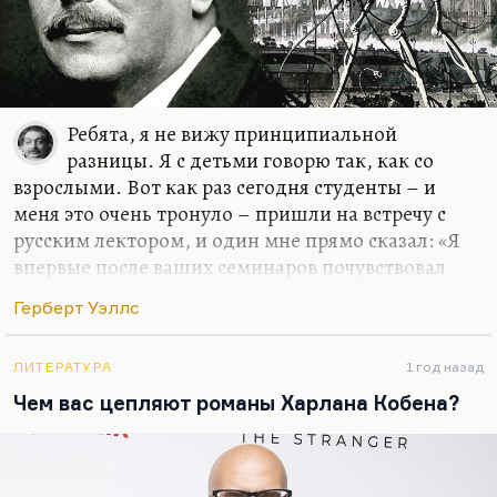
Ребята, я не вижу принципиальной
разницы. Я с детьми говорю так, как со
взрослыми. Вот как раз сегодня студенты – и
меня это очень тронуло – пришли на встречу с
русским лектором, и один мне прямо сказал: «Я
впервые после ваших семинаров почувствовал
ужас ответственности, взрослый ужас жизни». Я
Герберт Уэллс
этого совсем не хотел, но в каком-то смысле,
наверное, и хотел.
ЛИТЕРАТУРА
1 год назад
Я не вижу разницы между студентом и
Чем вас цепляют романы Харлана Кобена?
профессором, а может быть, студент еще и
лучше. Я не льщу молодым, не пытаюсь к ним
подольститься. Слава богу, у нас неплохие
отношения. Я не вижу принципиальной разницы