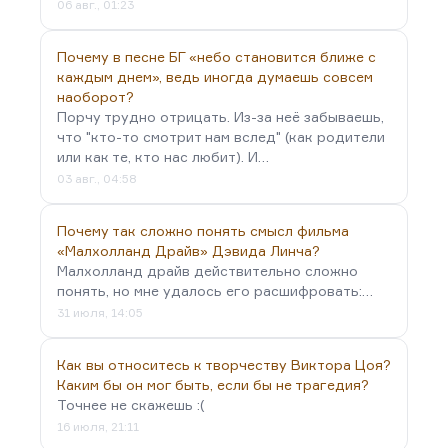
06 авг., 01:23
Почему в песне БГ «небо становится ближе с
каждым днем», ведь иногда думаешь совсем
наоборот?
Порчу трудно отрицать. Из-за неё забываешь,
что "кто-то смотрит нам вслед" (как родители
или как те, кто нас любит). И…
03 авг., 04:58
Почему так сложно понять смысл фильма
«Малхолланд Драйв» Дэвида Линча?
Малхолланд драйв действительно сложно
понять, но мне удалось его расшифровать:…
31 июля, 14:05
Как вы относитесь к творчеству Виктора Цоя?
Каким бы он мог быть, если бы не трагедия?
Точнее не скажешь :(
16 июля, 21:11