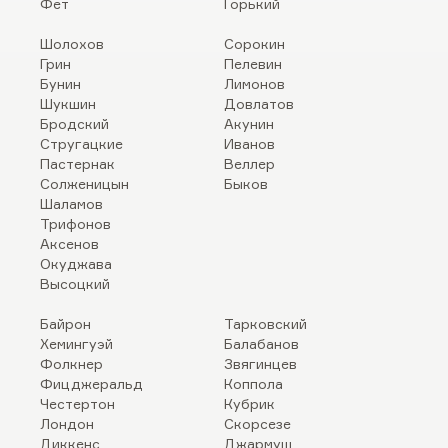
Фет
Горький
Шолохов
Сорокин
Грин
Пелевин
Бунин
Лимонов
Шукшин
Довлатов
Бродский
Акунин
Стругацкие
Иванов
Пастернак
Веллер
Солженицын
Быков
Шаламов
Трифонов
Аксенов
Окуджава
Высоцкий
Байрон
Тарковский
Хемингуэй
Балабанов
Фолкнер
Звягинцев
Фицджеральд
Коппола
Честертон
Кубрик
Лондон
Скорсезе
Диккенс
Джармуш