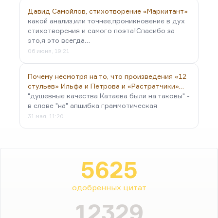
Давид Самойлов, стихотворение «Маркитант»
какой анализ,или точнее,проникновение в дух
стихотворения и самого поэта!Спасибо за
это,я это всегда…
06 июня, 19:21
Почему несмотря на то, что произведения «12
стульев» Ильфа и Петрова и «Растратчики»…
"душевные качества Катаева были на таковы" -
в слове "на" апшибка граммотическая
31 мая, 11:20
5625
одобренных цитат
12329