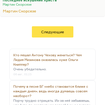
Последнее искушение Христа
рожден для подвига, никоим образом не
Мартин Скорсезе
замечает благодати мира, его прекрасности —
Мартин Скорсезе
вкуса вина, вкуса еды…
Он же там умирает семьянином. И в конце он
отвергает этот соблазн, представив свою смерть в
окружении чад и домочадцев после долгой и
Следующие
прекрасной жизни. Он кричит:
«Нет!»
, он в ужасе
отвергает это и умирает на кресте со словами:
«Я
совершил».
…
Кто мешал Антону Чехову жениться? Чем
Лидия Мизинова оказалась хуже Ольги
Книппер?
Очень убедительно.
06 авг., 01:23
Почему в песне БГ «небо становится ближе с
каждым днем», ведь иногда думаешь совсем
наоборот?
Порчу трудно отрицать. Из-за неё забываешь,