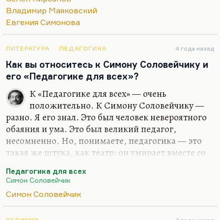
Владимир Маяковский
Евгения Симонова
ЛИТЕРАТУРА
ПЕДАГОГИКА
4 года назад
Как вы относитесь к Симону Соловейчику и
его «Педагогике для всех»?
К «Педагогике для всех» — очень
положительно. К Симону Соловейчику —
разно. Я его знал. Это был человек невероятного
обаяния и ума. Это был великий педагог,
несомненно. Но, понимаете, педагогика — это
такая же штука, как театр: он умирает вместе со
своим создателем. Мейерхольд был гением, но
Педагогика для всех
воспроизвести Мейерхольда нельзя; и по его
Симон Соловейчик
записям и даже по записям Гладкова невозможно
Симон Соловейчик
восстановить его спектакли. Станиславский —
великий теоретик, но он более велик как