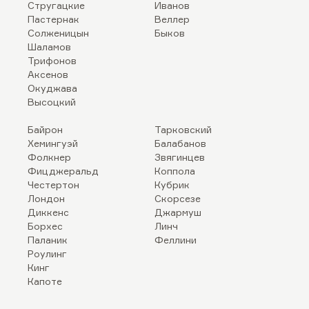
Стругацкие
Иванов
Пастернак
Веллер
Солженицын
Быков
Шаламов
Трифонов
Аксенов
Окуджава
Высоцкий
Байрон
Тарковский
Хемингуэй
Балабанов
Фолкнер
Звягинцев
Фицджеральд
Коппола
Честертон
Кубрик
Лондон
Скорсезе
Диккенс
Джармуш
Борхес
Линч
Паланик
Феллини
Роулинг
Кинг
Капоте