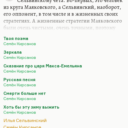
Сельвинскому чета. Во-первых, это человек
из круга Маяковского, а Сельвинский, наоборот,
его оппонент, в том числе и в жизненных своих
стратегиях. А жизненные стратегии Маяковского
были очень чистыми, очень точными, поэтому
Сельвинский и пришёл в конце концов сначала к
Твоя поэма
такой групповщине, а потом к такому
Семён Кирсанов
конформизму. В общем, человеческая
Зеркала
составляющая там сильно хромала, прости меня
Семён Кирсанов
господи. Так мне кажется.
Сказание про царя Макса-Емельяна
А вот что касается Семёна Исааковича, то это
Семён Кирсанов
действительно человек из круга Маяковского,
Русская песня
который хотя и… ну, не скажу, что предал, но
Семён Кирсанов
отошёл от него в какой-то момент; желал после
Смерти больше нет
его вступления в РАПП стереть его рукопожатие
Семён Кирсанов
пемзой с руки, но потом рыдал…
Хоть бы эту зиму выжить
Семён Кирсанов
Илья Сельвинский
Семён Кирсанов