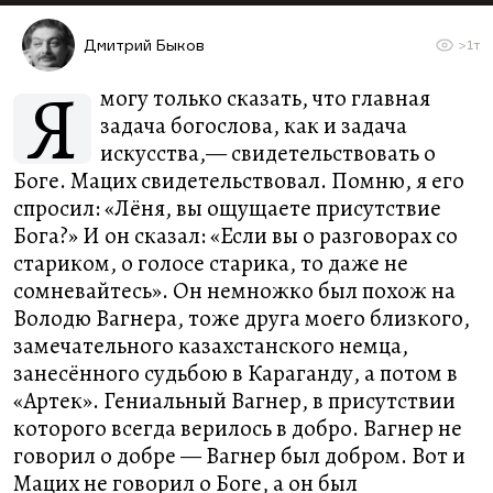
Дмитрий Быков
>1т
Я
могу только сказать, что главная
задача богослова, как и задача
искусства,— свидетельствовать о
Боге. Мацих свидетельствовал. Помню, я его
спросил: «Лёня, вы ощущаете присутствие
Бога?» И он сказал: «Если вы о разговорах со
стариком, о голосе старика, то даже не
сомневайтесь». Он немножко был похож на
Володю Вагнера, тоже друга моего близкого,
замечательного казахстанского немца,
занесённого судьбою в Караганду, а потом в
«Артек». Гениальный Вагнер, в присутствии
которого всегда верилось в добро. Вагнер не
говорил о добре — Вагнер был добром. Вот и
Мацих не говорил о Боге, а он был