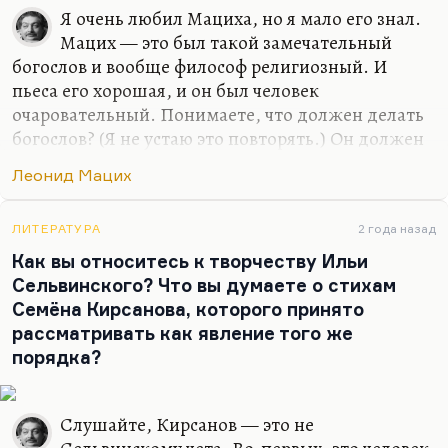
Я очень любил Мациха, но я мало его знал.
Мацих — это был такой замечательный
богослов и вообще философ религиозный. И
пьеса его хорошая, и он был человек
очаровательный. Понимаете, что должен делать
богослов? (Я не устаю это повторять.) Он должен
свидетельствовать о Боге. Вот как в присутствии
Леонид Мацих
врача больному становится легче, так и в
присутствии богослова страдания о Боге, муки о
Боге должны отступать, вы должны чувствовать,
ЛИТЕРАТУРА
2 года назад
что Он есть. Я помню, как я Мациха спросил, есть
Как вы относитесь к творчеству Ильи
ли у него ощущение диалога с Богом. Он сказал:
Сельвинского? Что вы думаете о стихам
«Если вы имеете в виду старика, то даже не
Семёна Кирсанова, которого принято
сомневайтесь». Да, ощущение диалога со
рассматривать как явление того же
стариком. Мацих был очень умный, очень
порядка?
обаятельный и очень глубокий человек,
настоящий свидетель о…
Слушайте, Кирсанов — это не