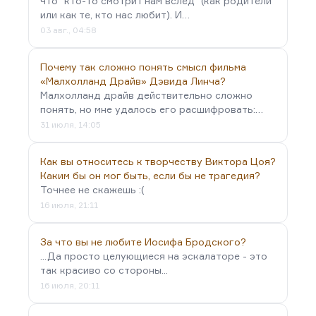
что "кто-то смотрит нам вслед" (как родители
или как те, кто нас любит). И…
03 авг., 04:58
Почему так сложно понять смысл фильма
«Малхолланд Драйв» Дэвида Линча?
Малхолланд драйв действительно сложно
понять, но мне удалось его расшифровать:…
31 июля, 14:05
Как вы относитесь к творчеству Виктора Цоя?
Каким бы он мог быть, если бы не трагедия?
Точнее не скажешь :(
16 июля, 21:11
За что вы не любите Иосифа Бродского?
...Да просто целующиеся на эскалаторе - это
так красиво со стороны...
16 июля, 20:11