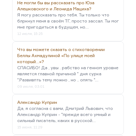
Не могли бы вы рассказать про Юза
Алешковского и Леонида Мациха?
Я могу рассказать про тебя. Ты только что
блркнул меня в своём ТГ, просто зассал. Ты мог
мне пригодиться в будущем, но…
12 июля, 15:25
Что вы можете сказать о стихотворении
Беллы Ахмадулиной «По улице моей
который…»?
СПАСИБО! Да , увы . рабство на генном уровне
является главной причиной " дня сурка
".Развивпть тему можно , но .. опять "…
09 июля, 03:01
Александр Куприн
Да, я согласна с вами, Дмитрий Львович, что
Александр Куприн - "прежде всего умный и
сильный писатель, каких в русской…
15 июня, 11:29