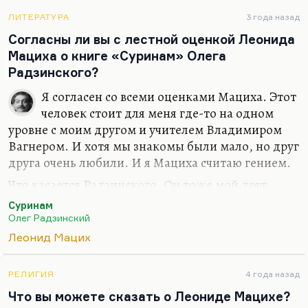
старика, то даже не сомневайтесь».
ЛИТЕРАТУРА
3 года назад
Да, я чувствую присутствие бога в своей жизни,
Согласны ли вы с лестной оценкой Леонида
как это ни самонадеянно. Но это не
Мациха о книге «Суринам» Олега
самонадеянность, но я ощущаю себя в диалоге
Радзинского?
каком-то, и это не мой внутренний диалог.
Потому что очень многие вещи в нем приходят
Я согласен со всеми оценками Мациха. Этот
независимо от меня, мне не принадлежат. Я
человек стоит для меня где-то на одном
чувствую подсказки. Потом, это же Льюис,
уровне с моим другом и учителем Владимиром
кажется,…
Вагнером. И хотя мы знакомы были мало, но друг
друга очень любили. И я Мациха считаю гением.
Что касается Радзинского. Он тоже мой друг,
вообще-то, Радзинский-младший, мы на «ты».
Суринам
Он очень хороший человек и прозаик
Олег Радзинский
замечательный. Я не думаю, что «Суринам», а
Леонид Мацих
скорее, конечно, «Агафонкин и время». Но он
единственный писатель, которого я могу назвать
РЕЛИГИЯ
4 года назад
продолжателем Стругацких, лучшим учеником.
Что вы можете сказать о Леониде Мацихе?