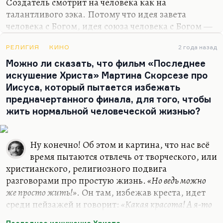
Создатель смотрит на человека как на
талантливого зэка. Потому что идея завета
человека с Богом, идея союза человека с Богом —
назовем вещи своими именами — была
разрушена. Разрушена она была после вознесения
РЕЛИГИЯ
КИНО
2 года назад
Христа — воскресения и вознесения. Он обещал,
Можно ли сказать, что фильм «Последнее
конечно, второе пришествие, но когда оно будет,
искушение Христа» Мартина Скорсезе про
мы не знаем. Мы знаем, что завет человека с
Иисуса, который пытается избежать
Богом не состоялся. Человечество отвергло Бога.
предначертанного финала, для того, чтобы
Ну хорошо, тогда вот вам дьявол, вот вам
жить нормальной человеческой жизнью?
Мефистофель.
Чем заканчивается союз с дьяволом, мы видели в
Ну конечно! Об этом и картина, что нас всё
ХХ веке. Поэтому человечество трудно и
время пытаются отвлечь от творческого, или
медленно возвращается к идее завета с…
христианского, религиозного подвига
разговорами про простую жизнь.
«Но ведь можно
же просто жить!»
. Он там, избежав креста, идет
среди пейзажей и говорит:
«Какая красота! А я-то
и не замечал»
. Действительно, человек, который