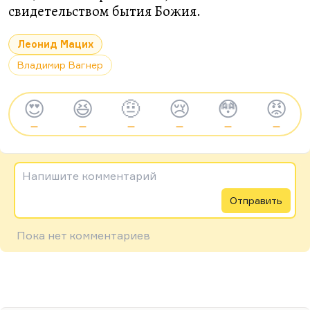
свидетельством бытия Божия.
Леонид Мацих
Владимир Вагнер
😍
😆
🤨
😢
😳
😡
—
—
—
—
—
—
Напишите комментарий
Отправить
Пока нет комментариев