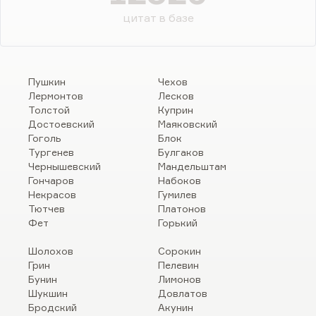
цитат в базе
Пушкин
Чехов
Лермонтов
Лесков
Толстой
Куприн
Достоевский
Маяковский
Гоголь
Блок
Тургенев
Булгаков
Чернышевский
Мандельштам
Гончаров
Набоков
Некрасов
Гумилев
Тютчев
Платонов
Фет
Горький
Шолохов
Сорокин
Грин
Пелевин
Бунин
Лимонов
Шукшин
Довлатов
Бродский
Акунин