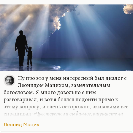
присутствия бога, ощущение диалога?» Он
сказал: «Если вы имеете в виду старика, то даже
не сомневайтесь». Под…
Ну про это у меня интересный был диалог с
Леонидом Мацихом, замечательным
богословом. Я много довольно с ним
разговаривал, и вот я боялся подойти прямо к
этому вопросу, и очень осторожно, экивоками все
спрашивал:
«Чувствуете ли вы диалог, ощущаете ли
вы присутствие бога?»
Наконец он пресек эти все
Леонид Мацих
попытки:
«Если вы имеете в виду присутствие