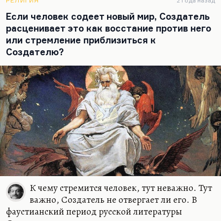
практик. Режиссура — это руки. И педагогика
РЕЛИГИЯ
2 года назад
тоже.
Если человек содеет новый мир, Создатель
расценивает это как восстание против него
Володя Вагнер, Царствие ему Небесное, человек,
или стремление приблизиться к
которого я хорошо знал в «Артеке» — это один из
Создателю?
вообще величайших педагогов, которых я видел,
но реализовать педагогические приёмы…
К чему стремится человек, тут неважно. Тут
важно, Создатель не отвергает ли его. В
фаустианский период русской литературы