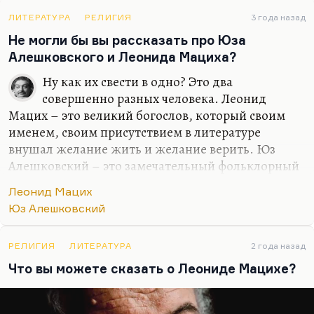
ЛИТЕРАТУРА
РЕЛИГИЯ
3 года назад
Не могли бы вы рассказать про Юза
Алешковского и Леонида Мациха?
Ну как их свести в одно? Это два
совершенно разных человека. Леонид
Мацих – это великий богослов, который своим
именем, своим присутствием в литературе
внушал желание жить и желание верить. Юз
Алешковский – это замечательный фольклорный
стилизатор, превосходный поэт, автор
Леонид Мацих
нескольких гениальных блатных песен, автор
Юз Алешковский
очень интересной прозы (в особенности «Книга
последних слов»), замечательный прозаик. Они
совершенно разные люди, разве что оба в бога
РЕЛИГИЯ
ЛИТЕРАТУРА
2 года назад
верили, но верили совершенно по-разному.
Что вы можете сказать о Леониде Мацихе?
Для меня Леонид Мацих – один из важных
духовных авторитетов, про Юза Алешковского я