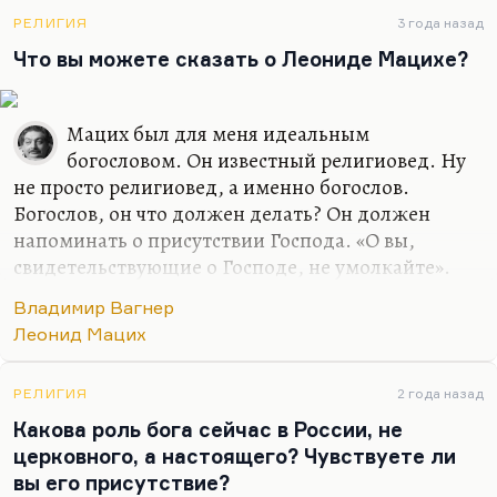
Да и вообще голос Мациха — это счастье.
Понимаете, какая вещь? От богослова требуется
РЕЛИГИЯ
3 года назад
свидетельство о боге, вот и все. Он не должен
Что вы можете сказать о Леониде Мацихе?
быть таким казуистически подкованным или
теологически сложным. Он должен быть,
Мацих был для меня идеальным
конечно, человеком просвещенным, но это не
богословом. Он известный религиовед. Ну
главное. Вы должны в его…
не просто религиовед, а именно богослов.
Богослов, он что должен делать? Он должен
напоминать о присутствии Господа. «О вы,
свидетельствующие о Господе, не умолкайте».
Вот Мацих напоминал. Он своим присутствием,
Владимир Вагнер
своим поведением, своими интонациями,— он
Леонид Мацих
подтверждал бытие божие в мире. Я помню, мы с
ним проговорили довольно долго, гораздо
дольше, чем собирались. Он тогда просидел три
РЕЛИГИЯ
2 года назад
часа вместо одного, и никто не возражал.
Какова роль бога сейчас в России, не
церковного, а настоящего? Чувствуете ли
Просто потому, что, понимаете. Вот я задал ему
вы его присутствие?
вопрос: «Есть ли у него живое ощущение