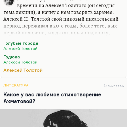
времени на Алексея Толстого (он сегодня
тема лекции), я начну о нем говорить заранее.
Алексей Н. Толстой свой пиковый писательский
период переживал в 20-е годы, более того, в их
первой половине, когда он попал под эпоху,
соответствующую его темпераменту. Разговоры о
Голубые города
том, что ему соответствовал здравый, простой,
Алексей Толстой
народный реализм и что он как бы отстаивал
Гадюка
норму среди перверсий Серебряного века, – он,
Алексей Толстой
может быть, норму эту любил, но сам ее не
Алексей Толстой
выражал отнюдь. Чувство, что он возрождал
традиционный реализм среди «Подземной
клюквы» (как называлась у него «Бродячая собака»
ЛИТЕРАТУРА
1 год назад
в «Егоре Обозове»)… Понимаете, Егор Обозов не
Какое у вас любимое стихотворение
зря был влюблен в роковую женщину
Ахматовой?
Серебряного века,…