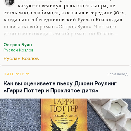
какую-то великую роль этого жанра, не
столь мною любимого, я осознал в середине 90-х,
когда наш собеседниковский Руслан Козлов дал
почитать свой роман «Остров Буян». Я от кого
угодно мог ожидать такой роман, но Козлов –
известный политический журналист, он
Остров Буян
редактировал «Смену» ленинградскую, он автор
Руслан Козлов
первой публикации о «Митьках», он и открыл их
Руслан Козлов
как течение. Он был автором первого ответа
Нине Андреевой на «Не могу поступиться
принципами». Когда все замерли, думая, что это
ЛИТЕРАТУРА
1 год назад
произошел поворот в правительстве, а вот Козлов
Как вы оцениваете пьесу Джоан Роулинг
взял и написал очень резкую и язвительную
«Гарри Поттер и Проклятое дитя»
статью «Не могу молчать».
Я знал его как очень сильного публициста. Он
замечательно писал,…