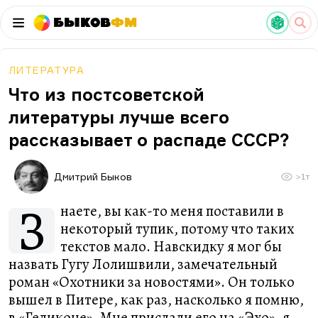
Быков
ФМ
ЛИТЕРАТУРА
Что из постсоветской
литературы лучше всего
рассказывает о распаде СССР?
Дмитрий Быков
>1т
З
наете, вы как-то меня поставили в
некоторый тупик, потому что таких
текстов мало. Навскидку я мог бы
назвать Гугу Лолишвили, замечательный
роман «Охотники за новостями». Он только
вышел в Питере, как раз, насколько я помню,
в «Геликоне». Мне прислали его на «Эхо», я