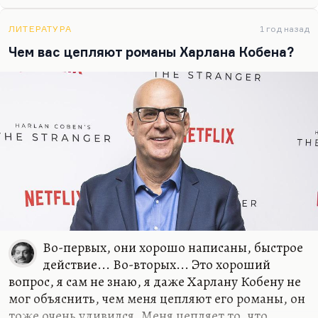
наверное, и хотел.
ЛИТЕРАТУРА
1 год назад
Я не вижу разницы между студентом и
Чем вас цепляют романы Харлана Кобена?
профессором, а может быть, студент еще и
лучше. Я не льщу молодым, не пытаюсь к ним
подольститься. Слава богу, у нас неплохие
отношения. Я не вижу принципиальной разницы
между взрослыми и детьми. Я со своим сыном
Андреем всегда говорил как со взрослым. Может
быть, иногда слишком жестко. И с Шервудом та
же…
Во-первых, они хорошо написаны, быстрое
действие... Во-вторых... Это хороший
вопрос, я сам не знаю, я даже Харлану Кобену не
мог объяснить, чем меня цепляют его романы, он
тоже очень удивился. Меня цепляет то, что