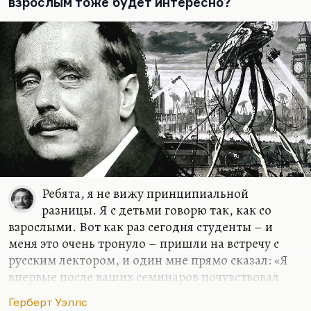
взрослым тоже будет интересно?
мальчика своего или девочку защитить от боли, а
Дамблдор с портрета отвечает: «Боль должна
прийти. И она придёт». И тогда почти
буквально…
Ребята, я не вижу принципиальной
разницы. Я с детьми говорю так, как со
взрослыми. Вот как раз сегодня студенты – и
меня это очень тронуло – пришли на встречу с
русским лектором, и один мне прямо сказал: «Я
впервые после ваших семинаров почувствовал
ужас ответственности, взрослый ужас жизни». Я
Герберт Уэллс
этого совсем не хотел, но в каком-то смысле,