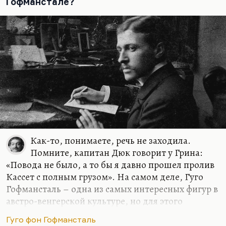
сбой.
Гофманстале?
И сколько я стихов не написала,
И тайный хор их бродит вкруг меня
И, может быть, еще когда-нибудь
Меня задушит...
Как-то, понимаете, речь не заходила.
Помните, капитан Дюк говорит у Грина:
«Повода не было, а то бы я давно прошел пролив
Кассет с полным грузом». На самом деле, Гуго
Гофмансталь – одна из самых интересных фигур в
австро-венгерской культуре, но для этого
придется делать огромный экскурс в австро-
Гуго фон Гофмансталь
венгерскую культуру как таковую. Вот мне