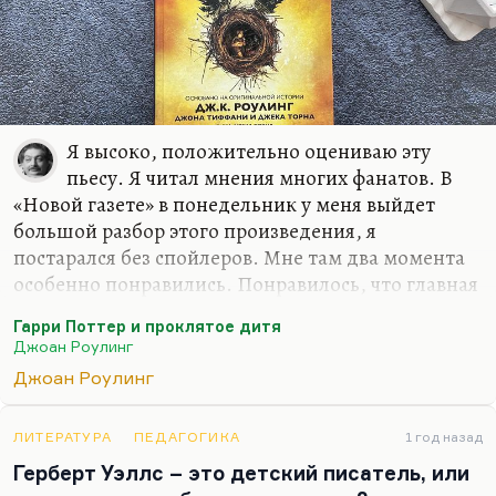
Я высоко, положительно оцениваю эту
пьесу. Я читал мнения многих фанатов. В
«Новой газете» в понедельник у меня выйдет
большой разбор этого произведения, я
постарался без спойлеров. Мне там два момента
особенно понравились. Понравилось, что главная
злодейка — всё-таки женщина. Этого со времён
Гарри Поттер и проклятое дитя
Миледи не было. Не сочтите это за спойлер, это
Джоан Роулинг
для меня важно. Ну и потом, какие спойлеры?
Джоан Роулинг
Всё это давно напечатано в Сети.
Что касается второго важного для меня открытия.
ЛИТЕРАТУРА
ПЕДАГОГИКА
1 год назад
Там потрясающе дана тема родительского
Герберт Уэллс – это детский писатель, или
бессилия, когда ты понимаешь, что ты хочешь