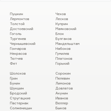
Пушкин
Чехов
Лермонтов
Лесков
Толстой
Куприн
Достоевский
Маяковский
Гоголь
Блок
Тургенев
Булгаков
Чернышевский
Мандельштам
Гончаров
Набоков
Некрасов
Гумилев
Тютчев
Платонов
Фет
Горький
Шолохов
Сорокин
Грин
Пелевин
Бунин
Лимонов
Шукшин
Довлатов
Бродский
Акунин
Стругацкие
Иванов
Пастернак
Веллер
Солженицын
Быков