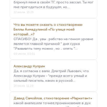
блркнул меня в своём ТГ, просто зассал. Ты мог
мне пригодиться в будущем, но…
12 июля, 15:25
Что вы можете сказать о стихотворении
Беллы Ахмадулиной «По улице моей
который…»?
СПАСИБО! Да , увы . рабство на генном уровне
является главной причиной " дня сурка
".Развивпть тему можно , но .. опять "…
09 июля, 03:01
Александр Куприн
Да, я согласна с вами, Дмитрий Львович, что
Александр Куприн - "прежде всего умный и
сильный писатель, каких в русской…
15 июня, 11:29
Давид Самойлов, стихотворение «Маркитант»
какой анализ,или точнее,проникновение в дух