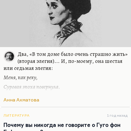
Два, «В том доме было очень страшно жить»
(вторая элегия)... И, по-моему, она шестая
или седьмая элегия:
Меня, как реку,
Суровая эпоха повернула.
Мне подменили жизнь. В другое русло,
Анна Ахматова
Мимо другого потекла она,
И я своих не знаю берегов.
ЛИТЕРАТУРА
1 год назад
Особенно мне нравится вот этот ритмический
Почему вы никогда не говорите о Гуго фон