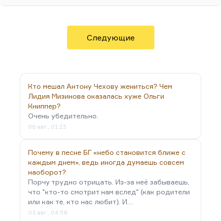
кажется, что, в отличие от культуры русской, у
которой есть неожиданные резервы и внезапные
ходы, австро-венгерская культура была культурой
Следующие
самооплакивания, саморазрушения и
вырождения. Это была с самого начала
умирающая империя, и это входило каким-то
образом в ее культуру. Во всех новеллах
Кто мешал Антону Чехову жениться? Чем
Шницлера, в прозе уже упомянутого Перуца, в
Лидия Мизинова оказалась хуже Ольги
«Марше Радецкого» Рота,…
Книппер?
Очень убедительно.
06 авг., 01:23
Почему в песне БГ «небо становится ближе с
каждым днем», ведь иногда думаешь совсем
наоборот?
Порчу трудно отрицать. Из-за неё забываешь,
что "кто-то смотрит нам вслед" (как родители
или как те, кто нас любит). И…
03 авг., 04:58