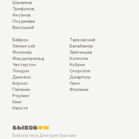
Шаламов
Трифонов
Аксенов
Окуджава
Высоцкий
Байрон
Тарковский
Хемингуэй
Балабанов
Фолкнер
Звягинцев
Фицджеральд
Коппола
Честертон
Кубрик
Лондон
Скорсезе
Диккенс
Джармуш
Борхес
Линч
Паланик
Феллини
Роулинг
Кинг
Капоте
Быков
ФМ
Библиотека Дмитрия Быкова