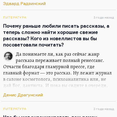
Я думаю, что и у Рязанцевой Натальи Борисовны
Эдвард Радзинский
был дар писать разговоры как бы ни о чем, в
подтексте которых сидела невероятная глубина.
ЛИТЕРАТУРА
3 года назад
Но Миндадзе в этом плане откровеннее. У него
Почему раньше любили писать рассказы, а
герои говорят эканиями, мыканиями, намеками,
теперь сложно найти хорошие свежие
но структуру, плоть этого диалога приходится
рассказы? Кого из новеллистов вы бы
реставрировать так же, как мы реставрируем
посоветовали почитать?
плоть мира, плоть диалога, плоть мысли у
Улитина. Кстати, Улицкая и Улитин – это очень…
Да понимаете ли, как раз сейчас жанр
рассказа переживает полный ренессанс.
Отчасти благодаря гламурной прессе, где
главный формат — это рассказ. Ну лежит журнал
в салоне косметолога, психоаналитика или, не
дай Бог, дантиста. И пока вы сидите в очереди,
вы как раз читаете рассказ. Или в
Денис Драгунский
парикмахерской.
А что касается второго формата, то совершенно
ЛИТЕРАТУРА
2 года назад
очевидно, что в блогах большинство записей —