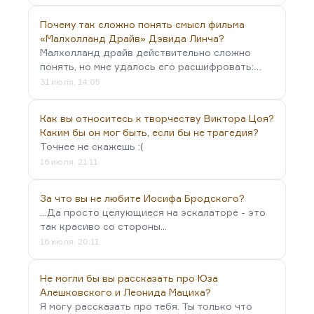
Почему так сложно понять смысл фильма
«Малхолланд Драйв» Дэвида Линча?
Малхолланд драйв действительно сложно
понять, но мне удалось его расшифровать:…
31 июля, 14:05
Как вы относитесь к творчеству Виктора Цоя?
Каким бы он мог быть, если бы не трагедия?
Точнее не скажешь :(
16 июля, 21:11
За что вы не любите Иосифа Бродского?
...Да просто целующиеся на эскалаторе - это
так красиво со стороны...
16 июля, 20:11
Не могли бы вы рассказать про Юза
Алешковского и Леонида Мациха?
Я могу рассказать про тебя. Ты только что