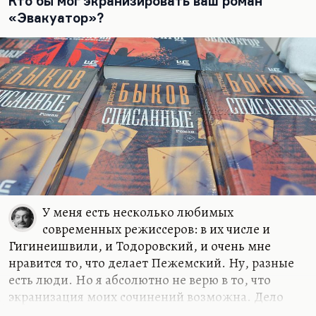
Кто бы мог экранизировать ваш роман
это короткие новеллы. И конечно, лучший
«Эвакуатор»?
новеллист нашего времени, как мне
представляется — это Денис Драгунский. Он
вообще считает, что хороший рассказ надо
накрывать ладонью, и тогда это соответствует
идеальному объему.
Мы знаем 3 разновидности рассказа — анекдот,
новелла и собственно…
У меня есть несколько любимых
современных режиссеров: в их числе и
Гигинеишвили, и Тодоровский, и очень мне
нравится то, что делает Пежемский. Ну, разные
есть люди. Но я абсолютно не верю в то, что
экранизация моих сочинений возможна. Дело
даже не в том, что я вот считаю свою прозу такой