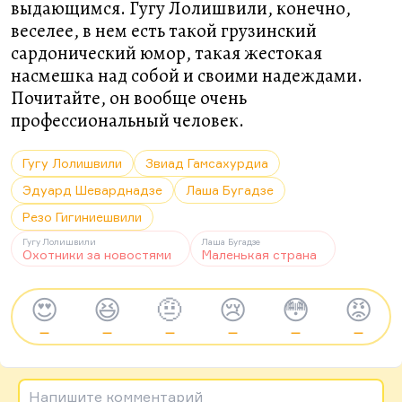
выдающимся. Гугу Лолишвили, конечно,
веселее, в нем есть такой грузинский
сардонический юмор, такая жестокая
насмешка над собой и своими надеждами.
Почитайте, он вообще очень
профессиональный человек.
Гугу Лолишвили
Звиад Гамсахурдиа
Эдуард Шеварднадзе
Лаша Бугадзе
Резо Гигиниешвили
Гугу Лолишвили
Лаша Бугадзе
Охотники за новостями
Маленькая страна
😍
😆
🤨
😢
😳
😡
—
—
—
—
—
—
Напишите комментарий