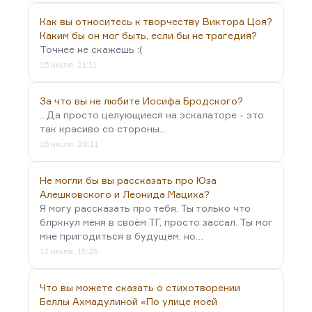
Как вы относитесь к творчеству Виктора Цоя?
Каким бы он мог быть, если бы не трагедия?
Точнее не скажешь :(
16 июля, 21:11
За что вы не любите Иосифа Бродского?
...Да просто целующиеся на эскалаторе - это
так красиво со стороны...
16 июля, 20:11
Не могли бы вы рассказать про Юза
Алешковского и Леонида Мациха?
Я могу рассказать про тебя. Ты только что
блркнул меня в своём ТГ, просто зассал. Ты мог
мне пригодиться в будущем, но…
12 июля, 15:25
Что вы можете сказать о стихотворении
Беллы Ахмадулиной «По улице моей