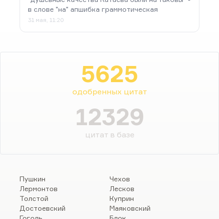
в слове "на" апшибка граммотическая
31 мая, 11:20
5625
одобренных цитат
12329
цитат в базе
Пушкин
Чехов
Лермонтов
Лесков
Толстой
Куприн
Достоевский
Маяковский
Гоголь
Блок