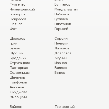
Тургенев
Булгаков
Чернышевский
Мандельштам
Гончаров
Набоков
Некрасов
Гумилев
Тютчев
Платонов
Фет
Горький
Шолохов
Сорокин
Грин
Пелевин
Бунин
Лимонов
Шукшин
Довлатов
Бродский
Акунин
Стругацкие
Иванов
Пастернак
Веллер
Солженицын
Быков
Шаламов
Трифонов
Аксенов
Окуджава
Высоцкий
Байрон
Тарковский