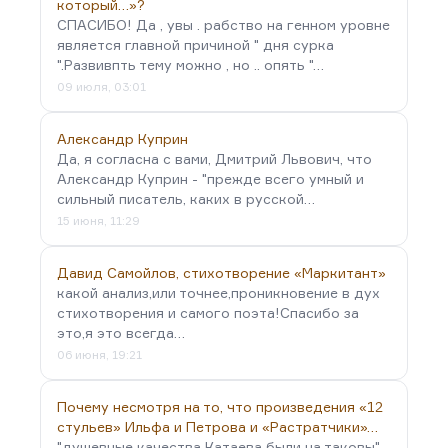
который…»?
СПАСИБО! Да , увы . рабство на генном уровне
является главной причиной " дня сурка
".Развивпть тему можно , но .. опять "…
09 июля, 03:01
Александр Куприн
Да, я согласна с вами, Дмитрий Львович, что
Александр Куприн - "прежде всего умный и
сильный писатель, каких в русской…
15 июня, 11:29
Давид Самойлов, стихотворение «Маркитант»
какой анализ,или точнее,проникновение в дух
стихотворения и самого поэта!Спасибо за
это,я это всегда…
06 июня, 19:21
Почему несмотря на то, что произведения «12
стульев» Ильфа и Петрова и «Растратчики»…
"душевные качества Катаева были на таковы" -