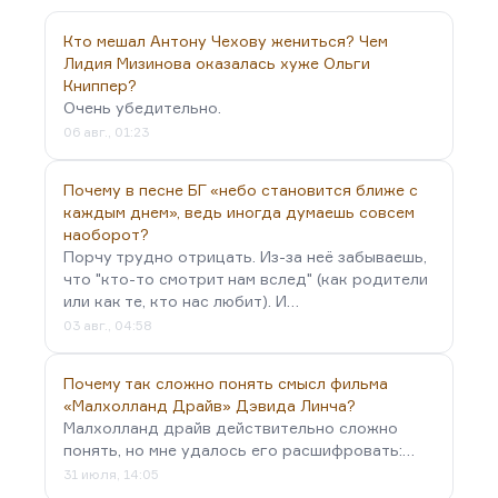
советской власти. Жанр — главное убежище. В
конце концов, сугубо жанровое произведение
Кто мешал Антону Чехову жениться? Чем
Гривадия Горпожакса, а именно сочинение
Лидия Мизинова оказалась хуже Ольги
Аксенова, Поженяна и Горчакова «Джин Грин —
Книппер?
неприкасаемый»,— там…
Очень убедительно.
06 авг., 01:23
Почему в песне БГ «небо становится ближе с
каждым днем», ведь иногда думаешь совсем
наоборот?
Порчу трудно отрицать. Из-за неё забываешь,
что "кто-то смотрит нам вслед" (как родители
или как те, кто нас любит). И…
03 авг., 04:58
Почему так сложно понять смысл фильма
«Малхолланд Драйв» Дэвида Линча?
Малхолланд драйв действительно сложно
понять, но мне удалось его расшифровать:…
31 июля, 14:05