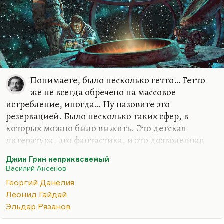
удачливый, хотя до сих пор он не
экранизирован, и это очень жаль. Я уверен, что
это в довольно близком времени произойдет,
потому что актуальность этой книги только
возрастает с годами.
«Остров Крым» ― это самый известный, самый…
Понимаете, было несколько гетто… Гетто
же не всегда обречено на массовое
истребление, иногда… Ну назовите это
резервацией. Было несколько таких сфер, в
которых можно было выжить. Это детская
литература, это фантастика, и это дозволенная
сатира. Как говорил мне, я помню, Данелия:
Джин Грин неприкасаемый
«Всегда на съездах Союза кинематографистов
Василий Аксенов
отдельной строкой шли: «А теперь наши
Георгий Данелия
комедиографы — Данелия, Гайдай и Рязанов»»
. Это
Леонид Гайдай
дало возможность Данелии, Гайдаю и Рязанову
Эльдар Рязанов
сказать несколько очень жестких вещей