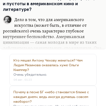
просвещения, культуры. Он вообще верит только
и пустоты в американском кино и
в культуру…
литературе?
Дело в том, что для американского
искусства (может быть, в отличие от
российского) очень характерно глубокое
внутреннее беспокойство. Американская
цивилизация — самая молодая в мире из таких
действительно значительных, сложившихся. Она
очень серьёзно относится к Библии, вся
американская литература пытается даже не
Кто мешал Антону Чехову жениться? Чем
столько перечитать, сколько переписать Библию
Лидия Мизинова оказалась хуже Ольги
с нуля или перенести её на современную почву,
Книппер?
Очень убедительно.
ими открытую. В подсознании у этой нации —
06 авг., 01:23
страшный процесс завоевания чужой территории;
индейские мифы и индейские страхи проникают
Почему в песне БГ «небо становится ближе с
в неё, и это очень видно на примере Стивена
каждым днем», ведь иногда думаешь совсем
Кинга. А серьёзное отношение к Библии
наоборот?
порождает ощущение, что мир лежит во зле и все