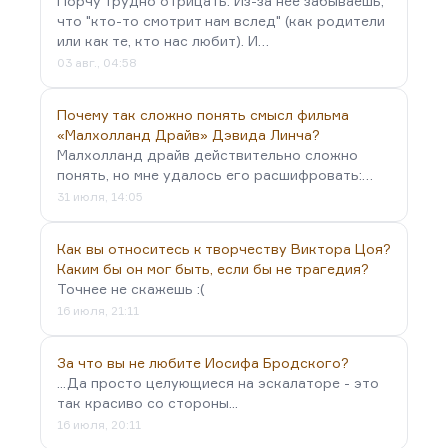
Порчу трудно отрицать. Из-за неё забываешь,
эти страшные…
что "кто-то смотрит нам вслед" (как родители
или как те, кто нас любит). И…
03 авг., 04:58
Почему так сложно понять смысл фильма
«Малхолланд Драйв» Дэвида Линча?
Малхолланд драйв действительно сложно
понять, но мне удалось его расшифровать:…
31 июля, 14:05
Как вы относитесь к творчеству Виктора Цоя?
Каким бы он мог быть, если бы не трагедия?
Точнее не скажешь :(
16 июля, 21:11
За что вы не любите Иосифа Бродского?
...Да просто целующиеся на эскалаторе - это
так красиво со стороны...
16 июля, 20:11