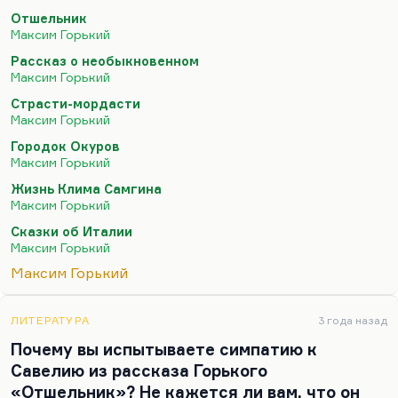
масштабные какие-то вещи, то «Самгина» надо
Отшельник
читать. Но назвать его художественной удачей я
Максим Горький
не возьмусь. Когда-то отдельные читатели,
Рассказ о необыкновенном
скажем, Гольдштейн, считали, что первые два с
Максим Горький
половиной тома прекрасны в «Самгине». По-
Страсти-мордасти
моему, в «Самгине» все более или менее
Максим Горький
одинаково, одинаково хорошо и в целом
Городок Окуров
невыносимо. Но читать «Самгина» надо. Из пьес
Максим Горький
я люблю «Старика», но тоже он не…
Жизнь Клима Самгина
Максим Горький
Сказки об Италии
Максим Горький
Максим Горький
ЛИТЕРАТУРА
3 года назад
Почему вы испытываете симпатию к
Савелию из рассказа Горького
«Отшельник»? Не кажется ли вам, что он