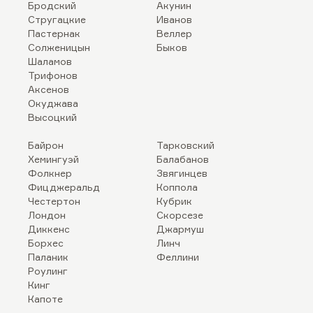
Бродский
Акунин
Стругацкие
Иванов
Пастернак
Веллер
Солженицын
Быков
Шаламов
Трифонов
Аксенов
Окуджава
Высоцкий
Байрон
Тарковский
Хемингуэй
Балабанов
Фолкнер
Звягинцев
Фицджеральд
Коппола
Честертон
Кубрик
Лондон
Скорсезе
Диккенс
Джармуш
Борхес
Линч
Паланик
Феллини
Роулинг
Кинг
Капоте