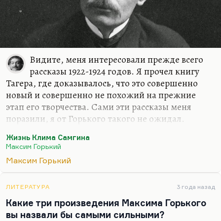
Видите, меня интересовали прежде всего
рассказы 1922-1924 годов. Я прочел книгу
Тагера, где доказывалось, что это совершенно
новый и совершенно не похожий на прежние
этап его творчества. Сами эти рассказы меня
поразили, я от Горького такого не ожидал.
Больше всего поразил меня «Отшельник», очень
Жизнь Клима Самгина
сильно меня удивил рассказ «О первой любви» и
Максим Горький
«Голубая жизнь». «Карамора» произвела во мне
Максим Горький
полную революцию, «Рассказ о необыкновенном»
разрушил мои представления о Горьком. Потом я
прочел «Сторожа» и очень сильно обалдел, потом
ЛИТЕРАТУРА
3 года назад
«Мамашу Кемских», потом в целом «Заметки из
Какие три произведения Максима Горького
дневника. Воспоминания». И вот я начал думать,
вы назвали бы самыми сильными?