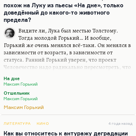
похож на Луку из пьесы «На дне», только
доведённый до какого-то животного
предела?
Видите ли, Лука был местью Толстому.
Тогда молодой Горький… И вообще,
Горький же очень менялся всё-таки. Он менялся в
зависимости от возраста, в зависимости от
статуса. Ранний Горький уверен, что проект
Человечество надо радикально пересмотреть, что
человек должен пойти в «переплавку». Это его
На дне
убеждение сохранилось, но Горький
Максим Горький
сорокалетний уже очень ценит материальную
Отшельник
культуру, коллекционирует китайские вазы,
Максим Горький
наслаждается музеями. Он любит гораздо больше
Максим Горький
уже не босяков, потому что босяки ему раньше
казались представителями дивного нового
человечества. К босякам он охладел довольно
ЛИТЕРАТУРА
КИНО
4 года назад
сильно, и теперь ему нравятся люди искусства,
Как вы относитесь к антуражу деградации