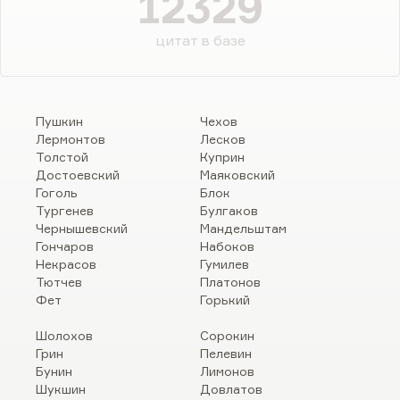
12329
цитат в базе
Пушкин
Чехов
Лермонтов
Лесков
Толстой
Куприн
Достоевский
Маяковский
Гоголь
Блок
Тургенев
Булгаков
Чернышевский
Мандельштам
Гончаров
Набоков
Некрасов
Гумилев
Тютчев
Платонов
Фет
Горький
Шолохов
Сорокин
Грин
Пелевин
Бунин
Лимонов
Шукшин
Довлатов