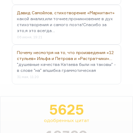
Давид Самойлов, стихотворение «Маркитант»
какой анализ,или точнее,проникновение в дух
стихотворения и самого поэта!Спасибо за
это,я это всегда…
06 июня, 19:21
Почему несмотря на то, что произведения «12
стульев» Ильфа и Петрова и «Растратчики»…
"душевные качества Катаева были на таковы" -
в слове "на" апшибка граммотическая
31 мая, 11:20
5625
одобренных цитат