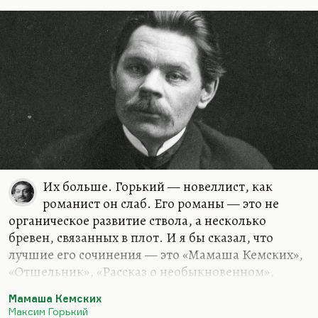
каким образом этот человек, знающий о людях
ужасное и чуткий к этому ужасному, каким…
Их больше. Горький — новеллист, как
романист он слаб. Его романы — это не
органическое развитие ствола, а несколько
бревен, связанных в плот. И я бы сказал, что
лучшие его сочинения — это «Мамаша Кемских»,
«Отшельник», «Рассказ о необыкновенном»,
«Страсти-мордасти», «Городок Окуров»,—
Мамаша Кемских
короткие повести и рассказы. Если брать
Максим Горький