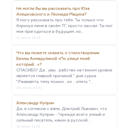
Не могли бы вы рассказать про Юза
Алешковского и Леонида Мациха?
Я могу рассказать про тебя. Ты только что
блркнул меня в своём ТГ, просто зассал. Ты мог
мне пригодиться в будущем, но…
12 июля, 15:25
Что вы можете сказать о стихотворении
Беллы Ахмадулиной «По улице моей
который…»?
СПАСИБО! Да , увы . рабство на генном уровне
является главной причиной " дня сурка
".Развивпть тему можно , но .. опять "…
09 июля, 03:01
Александр Куприн
Да, я согласна с вами, Дмитрий Львович, что
Александр Куприн - "прежде всего умный и
сильный писатель, каких в русской…
15 июня, 11:29