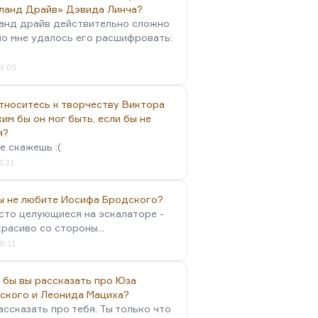
ланд Драйв» Дэвида Линча?
анд драйв действительно сложно
но мне удалось его расшифровать:
4:05
тноситесь к творчеству Виктора
им бы он мог быть, если бы не
я?
е скажешь :(
1:11
вы не любите Иосифа Бродского?
осто целующиеся на эскалаторе -
красиво со стороны...
0:11
 бы вы рассказать про Юза
ского и Леонида Мациха?
ассказать про тебя. Ты только что