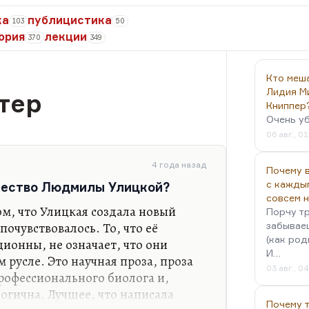
ка
публицистика
103
50
ория
лекции
370
349
Кто меш
Лидия М
тер
Книппер
Очень у
06 авг., 01
4 года назад
Почему в
с кажды
рчество Людмилы Улицкой?
совсем 
м, что Улицкая создала новый
Порчу тр
почувствовалось. То, что её
забываеш
(как род
ионны, не означает, что они
И…
русле. Это научная проза, проза
03 авг., 0
профессионального биолога и,
огична. Лучшее, что написала
Почему 