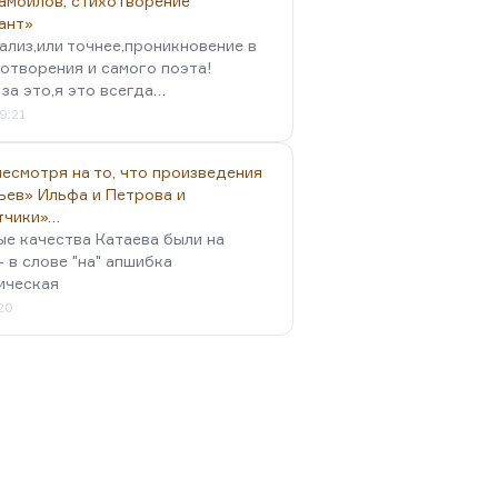
амойлов, стихотворение
ант»
ализ,или точнее,проникновение в
отворения и самого поэта!
за это,я это всегда…
9:21
есмотря на то, что произведения
ьев» Ильфа и Петрова и
тчики»…
ые качества Катаева были на
- в слове "на" апшибка
ическая
:20