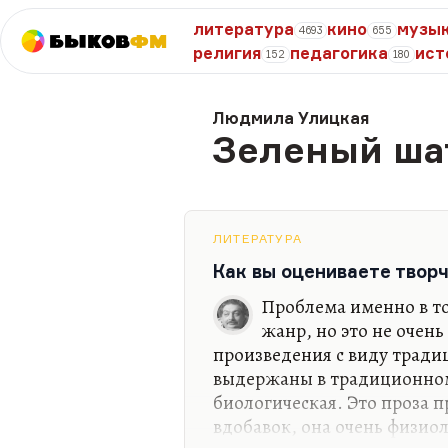
литература
кино
музы
4693
655
Быков
ФМ
религия
педагогика
ист
152
180
Людмила Улицкая
Зеленый ша
ЛИТЕРАТУРА
Как вы оцениваете тво
Проблема именно в то
жанр, но это не очень 
произведения с виду традиц
выдержаны в традиционном 
биологическая. Это проза 
вдобавок, она очень физиол