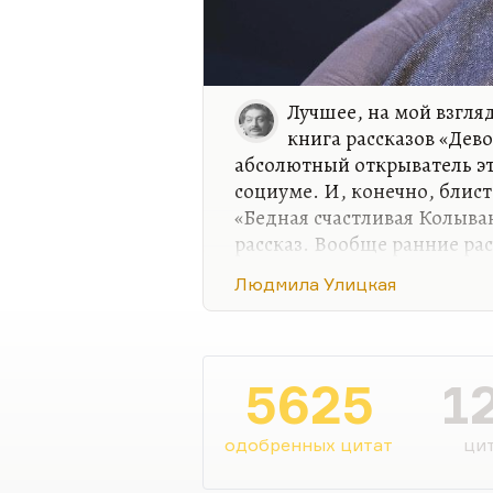
Лучшее, на мой взгля
книга рассказов «Дев
абсолютный открыватель эт
социуме. И, конечно, блист
«Бедная счастливая Колыва
рассказ. Вообще ранние ра
физиологичные, но при это
Людмила Улицкая
отталкивающие, они с огр
Из всех её других сочинени
«Зелёный шатёр»,— нравитс
концептуально новым спос
5625
1
друга эти темы, дважды одн
изображается глазами раз
одобренных цитат
цит