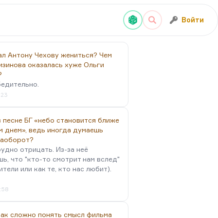
Войти
ал Антону Чехову жениться? Чем
изинова оказалась хуже Ольги
?
бедительно.
:23
 песне БГ «небо становится ближе
м днем», ведь иногда думаешь
наоборот?
удно отрицать. Из-за неё
ь, что "кто-то смотрит нам вслед"
ители или как те, кто нас любит).
4:58
так сложно понять смысл фильма