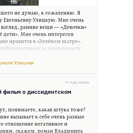
шего не думаю, к сожалению. Я
 Евгеньевну Улицкую. Мне очень
й взгляд, ранние вещи — «Девочки»
ё дети». Мне очень интересен
не нравится в «Зелёном шатре».
 публицистическая деятельность,
ваш Шурик» и «Весёлые похороны»
не кажутся более близкими к
мила Улицкая
ожет быть, я чего-то
го я люблю «Казус Кукоцкого». А
оцкого» — вторую часть, вот эту
4 года назад
й фильм о диссидентском
ут, понимаете, какая штука тоже?
ие вызывает к себе очень разные
то отношение негативное и
омним, скажем, роман Владимира