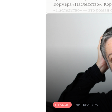
Кормера «Наследство». Кор
«Наследство» — это роман 
диссидентского движения, 
возникают, о диком самомн
Диссиденты сами отличали
самоиронией. Вспомните к
диссидентской»:
Покамест мы статую выбир
Где лозунги сподручней ра
Они у нас на хате побывали
Три доллара засунув под…
ЛЕКЦИЯ
ЛИТЕРАТУРА