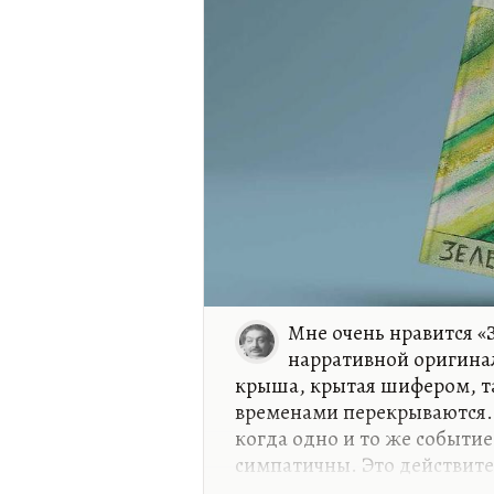
Мне очень нравится «
нарративной оригина
крыша, крытая шифером, т
временами перекрываются. 
когда одно и то же событи
симпатичны. Это действите
шалаш.