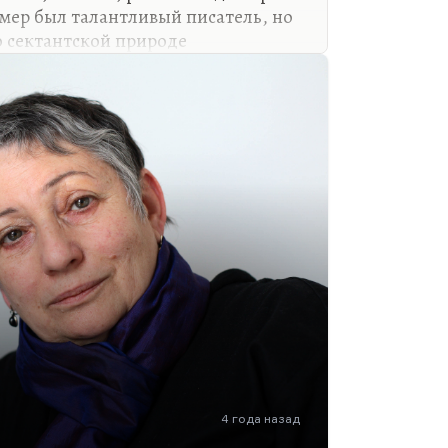
мер был талантливый писатель, но
о сектантской природе
о культах личности, которые там
ении, о невежестве диссидентов.
сь довольно большой
имовские песенки типа «Блатной
али,
скидать,
,
4 года назад