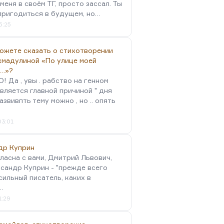
меня в своём ТГ, просто зассал. Ты
пригодиться в будущем, но…
5:25
можете сказать о стихотворении
хмадулиной «По улице моей
…»?
 Да , увы . рабство на генном
вляется главной причиной " дня
Развивпть тему можно , но .. опять
03:01
др Куприн
гласна с вами, Дмитрий Львович,
сандр Куприн - "прежде всего
сильный писатель, каких в
…
1:29