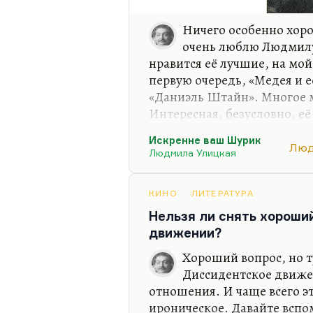
Ничего особенно хоро
очень люблю Людмилу
нравится её лучшие, на мо
первую очередь, «Медея и е
«Даниэль Штайн». Многое м
Интересная, безусловно, её
весьма. Но вот «Искренне 
Искренне ваш Шурик
— это те тексты, которые м
Люд
Людмила Улицкая
попсе, если угодно. Хотя, м
недопонимаю. А больше все
больше всего в «Казусе Кук
КИНО
ЛИТЕРАТУРА
сюрреалистическую.
Нельзя ли снять хороши
движении?
Хороший вопрос, но т
Диссидентское движен
отношения. И чаще всего э
ироническое. Давайте всп