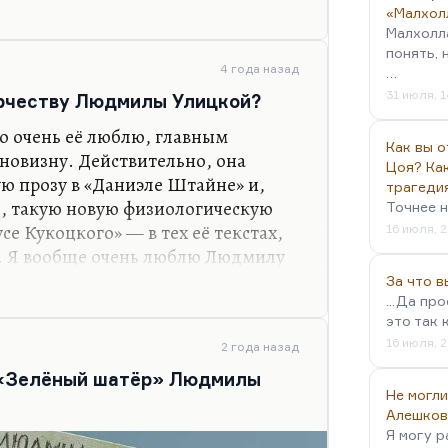
, «Девочки» (книга рассказов, такой
«Малхол
 Вот этот её физиологический,
Малхолл
ности, к любви, к феномену
понять, 
е научное отношение к феномену
4 года назад
…
 прекрасный случай — привело к
31 июля, 1
орчеству Людмилы Улицкой?
не, к очень интересной жанровой
то очень её люблю, главным
Как вы о
новизну. Действительно, она
Цоя? Как
ую прозу в «Даниэле Штайне» и,
трагеди
ь, такую новую физиологическую
Точнее н
усе Кукоцкого» — в тех её текстах,
16 июля, 2
ю. Я вообще очень люблю Людмилу
еловека. Но главным образом мне
За что 
чательное жанровое новаторство.
...Да пр
это так 
м в «Зеленом шатре», когда эти
16 июля, 2
черепицы на крыше, они немножко
2 года назад
 и те же эпизоды, пересказанные с
е «Зелёный шатёр» Людмилы
Не могли
у что совпадают какие-то куски
Алешков
азаны…
Я могу р