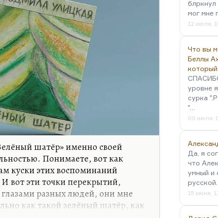
блркнул 
мог мне 
12 июля, 1
Что вы 
Беллы А
который
СПАСИБО!
уровне я
сурка ".
"…
09 июля, 
Алексан
Зелёный шатёр» именно своей
Да, я со
льностью. Понимаете, вот как
что Алек
ам куски этих воспоминаний
умный и 
И вот эти точки перекрытий,
русской
е глазами разных людей, они мне
15 июня, 1
льно как такой зелёный шатёр, как