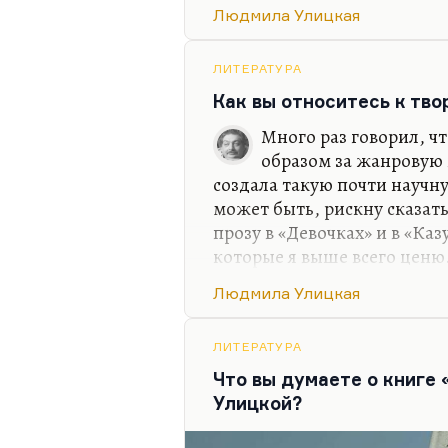
Улицкая,— это, на мой вкус
Людмила Улицкая
цикл) и «Казус Кукоцкого».
научный к нервной деятель
самопожертвования, вообщ
ЛИТЕРАТУРА
человека,— оно — редкий и
Как вы относитесь к тв
большой формальной новиз
Много раз говорил, ч
эволюции.
образом за жанровую 
В чем принципиальная…
создала такую почти научн
может быть, рискну сказат
прозу в «Девочках» и в «Каз
которые я выше всего цен
Улицкую. Я люблю её как ч
Людмила Улицкая
нравится, конечно, её заме
Вот очень интересный прие
тексты, как чешуйки, как 
ЛИТЕРАТУРА
перекрываются, когда одни
Что вы думаете о книг
разных точек зрения, потом
Улицкой?
хронологические, но расск