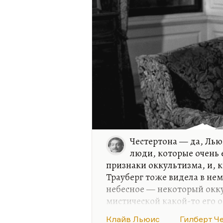
Честертона — да, Льюи
люди, которые очень 
признаки оккультизма, и, 
Трауберг тоже видела в не
небесное — некоторый окку
мистической какой-то его о
влияний, не знаю. Вот Алис
Клайв Льюис
Гилберт Ч