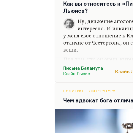
мощью. В этом плане и Тол
Как вы относитесь к «П
Льюиса?
Ну, движение апологе
интересно. И инклин
у меня свое отношение к Кл
отличие от Честертона, он
вещи.
При том, что он очень инте
замечательный богослов. П
Письма Баламута
Клайв 
писатель. Да и в «Хроника
Клайв Льюис
вещи. «Конь и его мальчик»
«Письма Баламута» тоже.
РЕЛИГИЯ
ЛИТЕРАТУРА
Но, мне они кажутся немн
Чем адвокат бога отлич
христианской дерзости, хр
парадокса, который чувству
мне кажется, в «Письмах Б