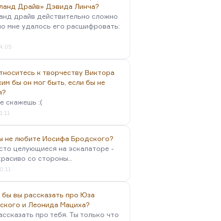
ланд Драйв» Дэвида Линча?
анд драйв действительно сложно
но мне удалось его расшифровать:
4:05
тноситесь к творчеству Виктора
им бы он мог быть, если бы не
я?
е скажешь :(
1:11
вы не любите Иосифа Бродского?
осто целующиеся на эскалаторе -
красиво со стороны...
0:11
 бы вы рассказать про Юза
ского и Леонида Мациха?
ассказать про тебя. Ты только что