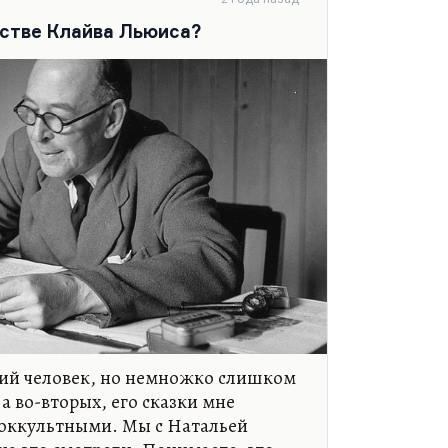
не кажется, что даже в этом
о плоский автор, при всей любви к
естве Клайва Льюиса?
 его замечательной музыкальности,
ресные есть вещи,…
ий человек, но немножко слишком
а во-вторых, его сказки мне
оккультными. Мы с Натальей