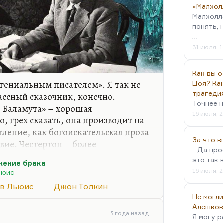
«Малхол
Малхолл
понять, 
…
31 июля, 1
Как вы о
«гениальным писателем». Я так не
Цоя? Как
трагеди
ассный сказочник, конечно.
Точнее н
а Баламута» – хорошая
16 июля, 2
о, грех сказать, она производит на
тление, как богоискательская проза
За что 
овие. Честертон – более
...Да пр
жий, у него какие-то краски
это так 
жение брака
оды остролиста. А Клайв Льюис,
16 июля, 2
ьюис
ультен. А главное, он немножко
в Льюис
Джон Толкин
(объяснить точнее я не могу),
Не могли
к динамичен, как Честертон. И
Алешков
определяется его изобразительной
3 года назад
Я могу р