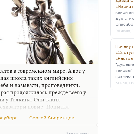
Давид С
«Маркит
какой ан
дух стих
Спасибо 
06 июня, 1
Почему н
«12 стул
«Растра
"душевн
атов в современном мире. А вот у
таковы" 
граммот
ьшая школа таких английских
31 мая, 11
себя и называли, проповедники.
орая продолжилась прежде всего у
ни у Толкина. Они таких
техизаторы новые. Попытка
ытка теодицеи после кошмаров XX
рауберг
Сергей Аверинцев
ими, но не у многих она
учается в большинстве своем очень
2 года назад