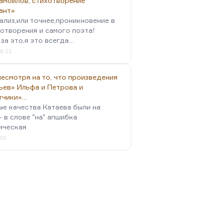
амойлов, стихотворение
ант»
ализ,или точнее,проникновение в
отворения и самого поэта!
за это,я это всегда…
9:21
есмотря на то, что произведения
ьев» Ильфа и Петрова и
тчики»…
ые качества Катаева были на
- в слове "на" апшибка
ическая
:20