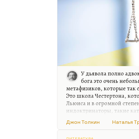
У дьявола полно адвок
бога это очень небол
метафизиков, которые так 
Это школа Честертона, кот
Льюиса и в огромной степе
индоктринаторы, такие ка
адвокатства для бога, поп
Джон Толкин
Наталья Т
века предпринималась мног
получалась. Потому что пол
ЛИТЕРАТУРА