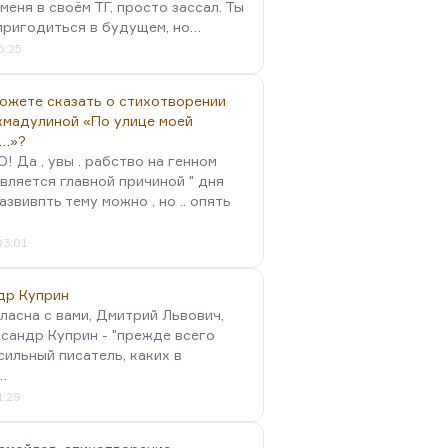
меня в своём ТГ, просто зассал. Ты
пригодиться в будущем, но…
5:25
можете сказать о стихотворении
хмадулиной «По улице моей
…»?
 Да , увы . рабство на генном
вляется главной причиной " дня
Развивпть тему можно , но .. опять
03:01
др Куприн
гласна с вами, Дмитрий Львович,
сандр Куприн - "прежде всего
сильный писатель, каких в
…
1:29