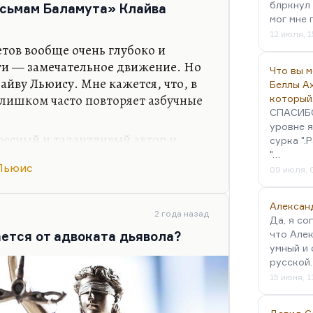
киен, и…
блркнул 
исьмам Баламута» Клайва
мог мне 
12 июля, 1
тов вообще очень глубоко и
ги — замечательное движение. Но
Что вы 
айву Льюису. Мне кажется, что, в
Беллы А
 слишком часто повторяет азбучные
который
СПАСИБО!
уровне я
ресный и талантливый автор и
сурка ".
режде богослов, нежели критик и
"…
Льюис
х Нарнии» есть замечательные
09 июля, 
 — замечательная повесть. И
Алексан
2 года назад
Да, я со
ожко плосковатыми. Такой
что Алек
ается от адвоката дьявола?
истианского озона, христианского
умный и 
ется в Библии, всегда в Евангелии,
русской
аламута» маловато.…
15 июня, 1