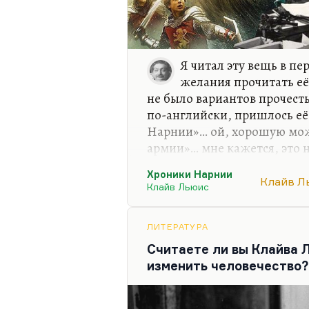
Я читал эту вещь в пе
желания прочитать её 
не было вариантов прочест
по-английски, пришлось её
Нарнии»… ой, хорошую мож
армии»… мне кажется, это н
читать Льюиса в оригинале
Хроники Нарнии
примитивнее сочинение. Я 
Клайв Л
Клайв Льюис
совсем недавно имел довол
доказать, что мне там не н
моему. Там есть замечатель
ЛИТЕРАТУРА
принципе, это какое-то оч
Считаете ли вы Клайва 
сочинение. Так мне показал
изменить человечество?