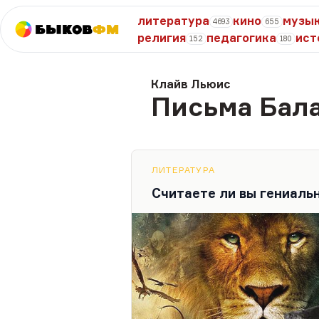
литература
кино
музы
4693
655
Быков
ФМ
религия
педагогика
ист
152
180
Клайв Льюис
Письма Бал
ЛИТЕРАТУРА
Считаете ли вы гениаль