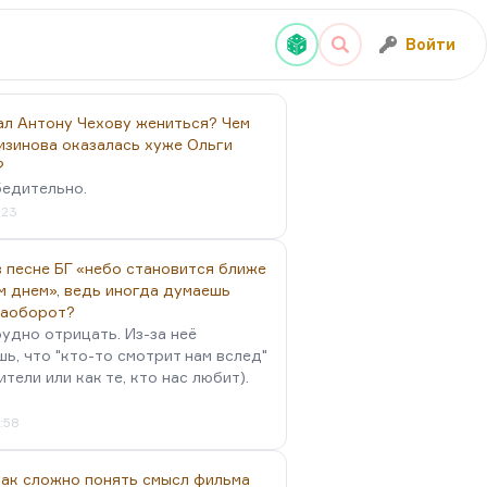
Войти
ал Антону Чехову жениться? Чем
изинова оказалась хуже Ольги
?
бедительно.
:23
 песне БГ «небо становится ближе
м днем», ведь иногда думаешь
наоборот?
удно отрицать. Из-за неё
ь, что "кто-то смотрит нам вслед"
ители или как те, кто нас любит).
4:58
так сложно понять смысл фильма