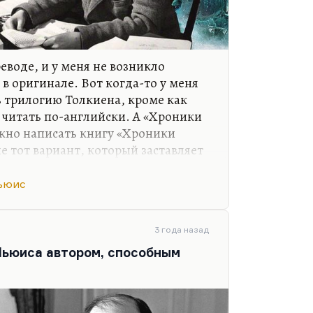
реводе, и у меня не возникло
в оригинале. Вот когда-то у меня
ь трилогию Толкиена, кроме как
 читать по-английски. А «Хроники
но написать книгу «Хроники
е тот вариант, который заставляет
. По-моему, это довольно
как раз о «Хрониках Нарнии»
ьюис
ьно упорный спор и пытался
равится. Это очень примитивно, по-
ные куски с этим львом, но в
3 года назад
ень инфантильное и схематичное
Льюиса автором, способным
ось. Равно как и…