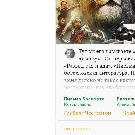
Тут вы его называете 
чувствую. Он первокл
«Развод рая и ада», «Письм
богословская литература. Н
меня далеко не такое впеча
Честертона, как его богосл
темпераментный, более све
Письма Баламута
Растор
английского рождества, яг
Клайв Льюис
Клайв Л
мне кажется, немножко окк
Гилберт Честертон
Клай
слишком для меня восточен 
слишком он умудрен, не та
потом, для меня писатель 
ЛИТЕРАТУРА