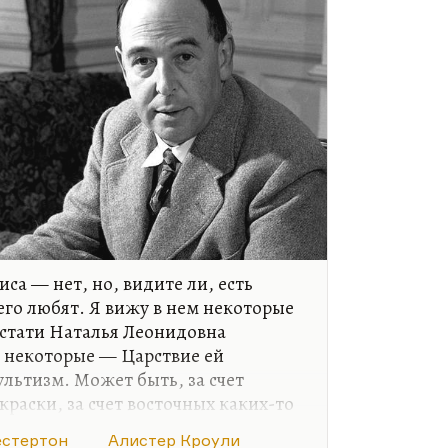
са — нет, но, видите ли, есть
его любят. Я вижу в нем некоторые
кстати Наталья Леонидовна
м некоторые — Царствие ей
льтизм. Может быть, за счет
краски, за счет восточных каких-то
тера Кроули я считаю человеком и
естертон
Алистер Кроули