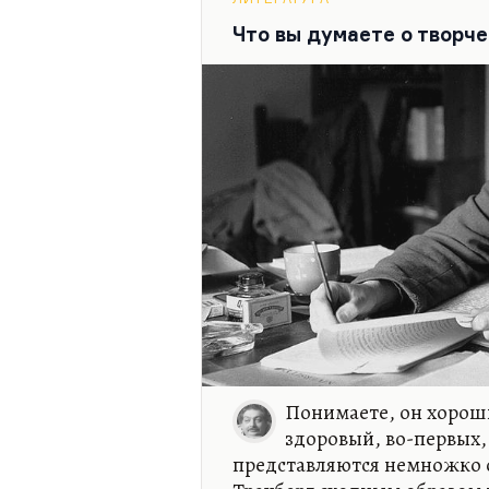
банально и назидательно. М
смысле и Толкин — довольн
Что вы думаете о творч
нему, к его поэтичности, к
и так далее. У Льюиса инте
Понимаете, он хорош
здоровый, во-первых, 
представляются немножко 