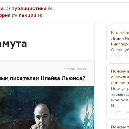
ка
публицистика
103
50
ория
лекции
370
349
Кто меш
Лидия М
амута
Книппер
Очень у
06 авг., 01
2 года назад
Почему в
с кажды
ным писателем Клайва Льюиса?
совсем 
Порчу тр
забываеш
(как род
И…
03 авг., 0
Почему 