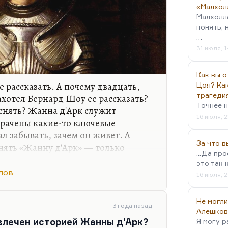
«Малхол
Малхолл
понять, 
…
31 июля, 1
Как вы о
е рассказать. А почему двадцать,
Цоя? Как
трагеди
ахотел Бернард Шоу ее рассказать?
Точнее н
 снять? Жанна д'Арк служит
16 июля, 2
трачены какие-то ключевые
ал забывать, зачем он живет. А
За что 
нять «Жанну д'Арк» — только
...Да пр
ю актрису? Да нет. Хотя, конечно,
это так 
от образ. Если бы этот сценарий
лов
16 июля, 2
лев» был бы не так одинок в
матографа. Надеюсь, что у
Не могли
нег осуществить этот титанический
3 года назад
Алешков
лую широкоформатную картину. Там
влечен историей Жанны д'Арк?
Я могу р