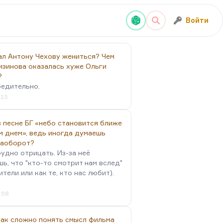
Войти
ал Антону Чехову жениться? Чем
изинова оказалась хуже Ольги
?
бедительно.
:23
 песне БГ «небо становится ближе
м днем», ведь иногда думаешь
наоборот?
удно отрицать. Из-за неё
ь, что "кто-то смотрит нам вслед"
ители или как те, кто нас любит).
4:58
так сложно понять смысл фильма