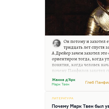
Он потому и захотел е
тридцать лет спустя з
А Дрейер зачем захотел это
ориентиром тогда, когда у
понятия, когда человек нач
почему Панфилов захотел с
потому, что нашел идеальну
Жанна д'Арк
Чурикова подсказала ему эт
Глеб Панфи
Марк Твен
был поставлен, «Андрей Руб
пространстве русского кине
Панфилова хватит сил и де
ЛИТЕРАТУРА
замысел и снять черно-бе
Почему Марк Твен был у