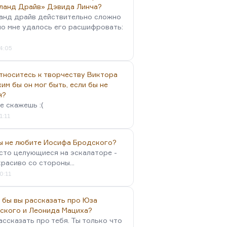
ланд Драйв» Дэвида Линча?
анд драйв действительно сложно
но мне удалось его расшифровать:
4:05
тноситесь к творчеству Виктора
им бы он мог быть, если бы не
я?
е скажешь :(
1:11
вы не любите Иосифа Бродского?
осто целующиеся на эскалаторе -
красиво со стороны...
0:11
 бы вы рассказать про Юза
ского и Леонида Мациха?
ассказать про тебя. Ты только что