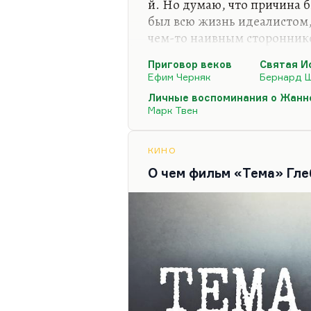
й. Но думаю, что причина б
был всю жизнь идеалистом,
чем-то наивным сторонник
Поскольку ему всю жизнь п
Приговор веков
Святая И
идеалы попирались, ему бы
Ефим Черняк
Бернард 
женщине, которая их вопл
Личные воспоминания о Жанне
Вы знаете, что Шоу, котор
Марк Твен
деву», «Жанну из Орлеана»
Твена довольно скептически
КИНО
Жанны, и нет абсолютно тр
О чем фильм «Тема» Гле