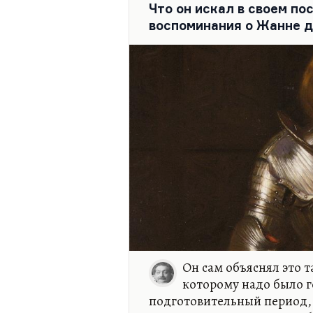
финал такой, что я без слез
Что он искал в своем п
воспоминания о Жанне д
Он сам объяснял это т
которому надо было го
подготовительный период, д