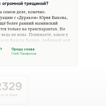
с огромной трещиной?
а самом деле, конечно.
туацию с «Дураком» Юрия Быкова,
 ещё более ранний маминский
тся только на транспарантах. Но
ведь не нова. Понимаете, какое у
да-то Володя Вагнер, любимый мой
ртека», открыл мне сценарий
о?
Прошу слова
его тебе надо?», сказавши, что
Глеб Панфилов
того, что Шпаликов сделал. Я
ию Борисовну Рязанцеву:
я это поставить?» Она сказала:
ал просто для того, чтобы было». А
овал отчасти («А что вы с…
2329
ат в базе