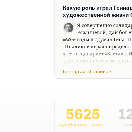
может быть, он их провоцир
Какую роль играл Генна
художественной жизни С
Я совершенно солида
Рязанцевой, дай бог е
«60-е годы выдумал Гена Ш
Шпаликов играл определяю
х. Это сценарист «Заставы 
двух довольно напряжённых
а особенно, конечно, «Заст
Геннадий Шпаликов
явлен мировоззренческий к
Аннинский и Хлоплянкина 
точностью по этой картине
в 60-е было всё непросто. 
не идиллическую картинку.
5625
1
собственному сценарию «Д
одобренных цитат
цит