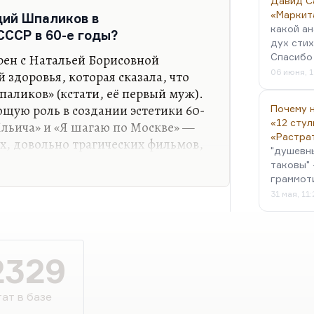
Давид С
овал отчасти («А что вы с…
«Маркит
дий Шпаликов в
какой ан
ССР в 60-е годы?
дух стих
рен с Натальей Борисовной
Спасибо 
06 июня, 1
й здоровья, которая сказала, что
паликов» (кстати, её первый муж).
щую роль в создании эстетики 60-
Почему н
«12 стул
Ильича» и «Я шагаю по Москве» —
«Растра
, довольно трагических фильмов,
"душевн
авы», в которой уже очень наглядно
таковы" 
ризис 60-х, о котором потом
граммот
напишут с убийственной
31 мая, 11
. Шпаликов, конечно, понимал, что
И он выстраивал настоящие 60-е, а
 Например, он снял сам по
2329
олгую…
ат в базе