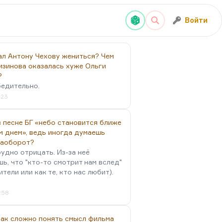
Войти
ал Антону Чехову жениться? Чем
изинова оказалась хуже Ольги
?
бедительно.
:23
 песне БГ «небо становится ближе
м днем», ведь иногда думаешь
наоборот?
удно отрицать. Из-за неё
ь, что "кто-то смотрит нам вслед"
ители или как те, кто нас любит).
4:58
так сложно понять смысл фильма