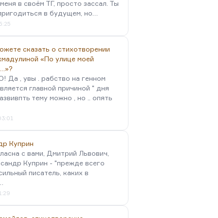
меня в своём ТГ, просто зассал. Ты
пригодиться в будущем, но…
5:25
можете сказать о стихотворении
хмадулиной «По улице моей
…»?
 Да , увы . рабство на генном
вляется главной причиной " дня
Развивпть тему можно , но .. опять
03:01
др Куприн
гласна с вами, Дмитрий Львович,
сандр Куприн - "прежде всего
сильный писатель, каких в
…
1:29