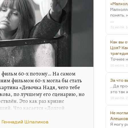
«Малхол
Малхолл
понять, 
…
31 июля, 1
Как вы о
Цоя? Как
трагеди
Точнее н
16 июля, 2
й фильм 60-х потому… На самом
дним фильмом 60-х могла бы стать
За что 
артина «Девочка Надя, чего тебе
...Да пр
это так 
ова, по лучшему его сценарию, но
16 июля, 2
ствлён. Это как раз кризис
щий. Что касается «Долгой
Не могли
в известном смысле развенчание
Алешков
Вот есть Лавров — такой
Геннадий Шпаликов
Я могу р