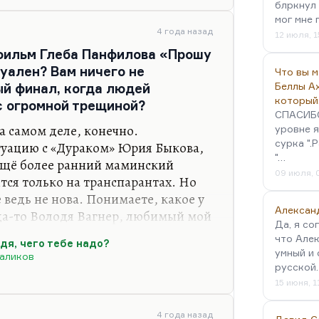
рый играет всегда покорителей
блркнул 
казывается, что внутри у этого
мог мне 
а. Когда он сталкивается с
4 года назад
12 июля, 1
т. А ведь Инна Гулая там и сыграла
 фильм Глеба Панфилова «Прошу
 тому моменту уже…
уален? Вам ничего не
Что вы 
Беллы А
й финал, когда людей
который
с огромной трещиной?
СПАСИБО!
а самом деле, конечно.
уровне я
сурка ".
туацию с «Дураком» Юрия Быкова,
"…
 ещё более ранний маминский
09 июля, 
тся только на транспарантах. Но
ведь не нова. Понимаете, какое у
Алексан
да-то Володя Вагнер, любимый мой
Да, я со
ртека», открыл мне сценарий
что Алек
дя, чего тебе надо?
его тебе надо?», сказавши, что
умный и 
аликов
того, что Шпаликов сделал. Я
русской
ию Борисовну Рязанцеву:
15 июня, 1
я это поставить?» Она сказала:
ал просто для того, чтобы было». А
4 года назад