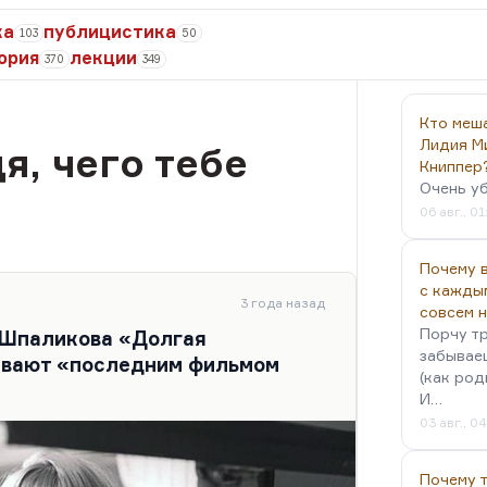
ка
публицистика
103
50
ория
лекции
370
349
Кто меш
Лидия М
я, чего тебе
Книппер
Очень у
06 авг., 01
Почему в
с кажды
3 года назад
совсем 
Порчу тр
 Шпаликова «Долгая
забываеш
ывают «последним фильмом
(как род
И…
03 авг., 0
Почему 