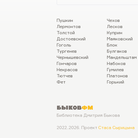
Пушкин
Чехов
Лермонтов
Лесков
Толстой
Куприн
Достоевский
Маяковский
Гоголь
Блок
Тургенев
Булгаков
Чернышевский
Мандельштам
Гончаров
Набоков
Некрасов
Гумилев
Тютчев
Платонов
Фет
Горький
Быков
ФМ
Библиотека Дмитрия Быкова
2022..2026. Проект
Стаса Сырицына