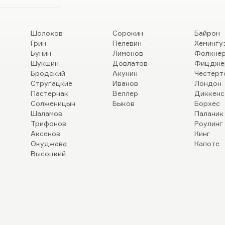
Шолохов
Сорокин
Байрон
Грин
Пелевин
Хемингу
Бунин
Лимонов
Фолкне
Шукшин
Довлатов
Фицдже
Бродский
Акунин
Честерт
Стругацкие
Иванов
Лондон
Пастернак
Веллер
Диккенс
Солженицын
Быков
Борхес
Шаламов
Паланик
Трифонов
Роулинг
Аксенов
Кинг
Окуджава
Капоте
Высоцкий