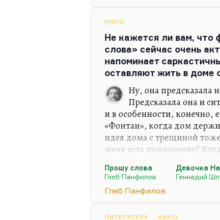
социальный персонаж, кото
пространства. И вот вдруг о
человека абсолютная пустот
КИНО
жизнью, он перед ней пасуе
Не кажется ли вам, что
жизнь. Жена Шпаликова (к
слова» сейчас очень акт
напоминает саркастичны
оставляют жить в доме 
Ну, она предсказала н
Предсказала она и си
и в особенности, конечно,
«Фонтан», когда дом держи
идея дома с трещиной тоже 
меня есть подозрение? Ког
друг и главный вожатый «А
Прошу слова
Девочка На
Шпаликова «Девочка Надя, ч
Глеб Панфилов
Геннадий Шп
этот сценарий — лучшее из 
Глеб Панфилов
много раз спрашивал Натал
«Неужели Шпаликов надеялс
«Конечно нет. Он это напис
ЛИТЕРАТУРА
КИНО