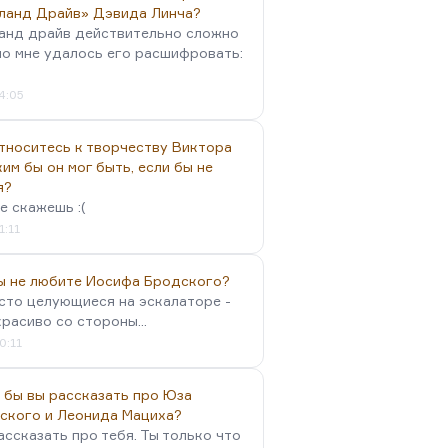
ланд Драйв» Дэвида Линча?
анд драйв действительно сложно
но мне удалось его расшифровать:
4:05
тноситесь к творчеству Виктора
им бы он мог быть, если бы не
я?
е скажешь :(
1:11
вы не любите Иосифа Бродского?
осто целующиеся на эскалаторе -
красиво со стороны...
0:11
 бы вы рассказать про Юза
ского и Леонида Мациха?
ассказать про тебя. Ты только что