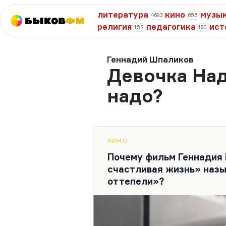
литература
кино
музы
4693
655
Быков
ФМ
религия
педагогика
ист
152
180
Геннадий Шпаликов
Девочка Над
надо?
КИНО
Почему фильм Геннадия
счастливая жизнь» наз
оттепели»?