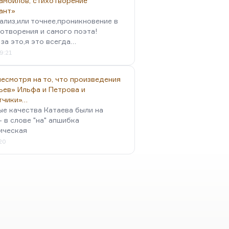
амойлов, стихотворение
ант»
ализ,или точнее,проникновение в
отворения и самого поэта!
за это,я это всегда…
9:21
есмотря на то, что произведения
ьев» Ильфа и Петрова и
тчики»…
ые качества Катаева были на
- в слове "на" апшибка
ическая
:20