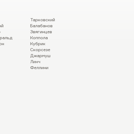
Тарковский
эй
Балабанов
р
Звягинцев
ральд
Коппола
он
Кубрик
Скорсезе
Джармуш
Линч
Феллини