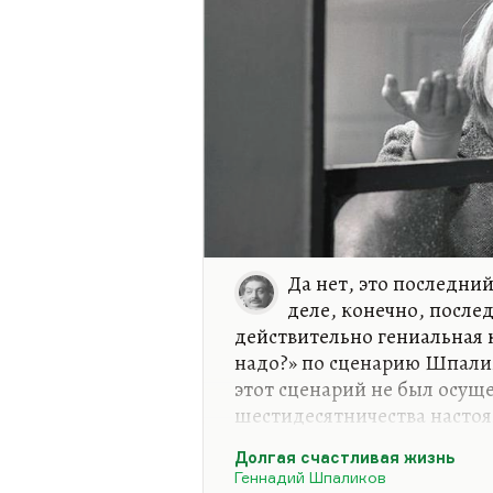
Да нет, это последни
деле, конечно, после
действительно гениальная к
надо?» по сценарию Шпалик
этот сценарий не был осуще
шестидесятничества настоя
счастливой жизни», то это 
Долгая счастливая жизнь
образа сильного человека. 
Геннадий Шпаликов