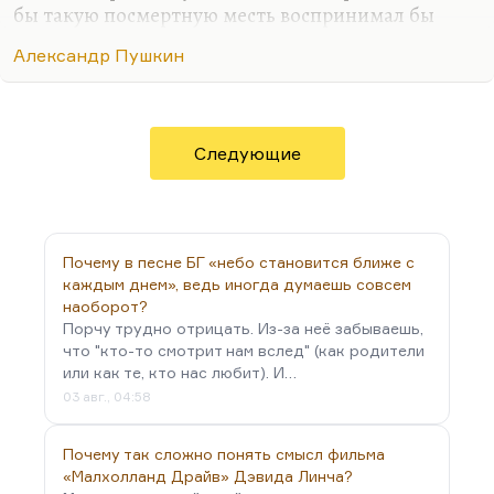
бы такую посмертную месть воспринимал бы
позитивно. Когда сбрасывают Пушкина то с
Александр Пушкин
парохода современности, то с постамента
украинского, – они признают его величие в
какой-то степени. И то, что Пушкина делают
ответственным за весь русский менталитет.
Следующие
Вероятно, это тоже не просто так. Вероятно, это
глубоко правильно.
Почему в песне БГ «небо становится ближе с
каждым днем», ведь иногда думаешь совсем
наоборот?
Порчу трудно отрицать. Из-за неё забываешь,
что "кто-то смотрит нам вслед" (как родители
или как те, кто нас любит). И…
03 авг., 04:58
Почему так сложно понять смысл фильма
«Малхолланд Драйв» Дэвида Линча?