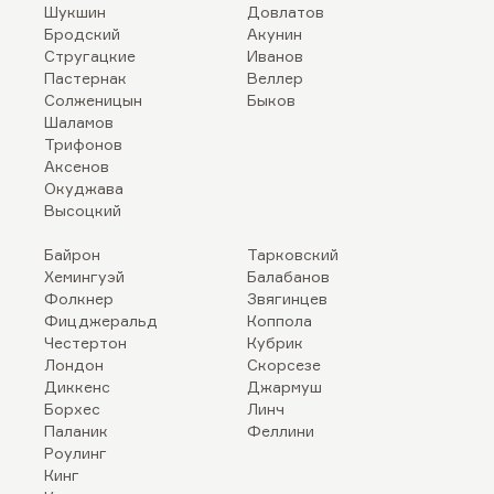
Шукшин
Довлатов
Бродский
Акунин
Стругацкие
Иванов
Пастернак
Веллер
Солженицын
Быков
Шаламов
Трифонов
Аксенов
Окуджава
Высоцкий
Байрон
Тарковский
Хемингуэй
Балабанов
Фолкнер
Звягинцев
Фицджеральд
Коппола
Честертон
Кубрик
Лондон
Скорсезе
Диккенс
Джармуш
Борхес
Линч
Паланик
Феллини
Роулинг
Кинг