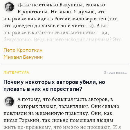
воспоминаний, из своего опыта детского труда и
Даже не столько Бакунина, сколько
выживания, из становления молодого писателя,
Кропоткина. Не знаю. Я думаю, что
который становится модным, он и сделал свою
анархизм как идея в России маловероятен (тот,
литературу. Как и Горький, он был колоссально
что доведен до химической чистоты). А вот
ударен ницшеанством. Как и Горький, он
анархизм в каких-то своих частностях – да,
страдал от одного такого довольно
безусловно. Ведь из чего исходит анархизм? Это
распространенного синдрома: он, будучи по…
не идея безвластия, это идея самоуправления.
Петр Кропоткин
Анархизм – это не батька Махно. Об этом
Михаил Бакунин
раздвоении, об этой вилке Горький хорошо
писал, приписывая стихотворение неизвестному
куплетисту. Но думаю, что это он сам написал:
ЛИТЕРАТУРА
3 года назад
Почему некоторых авторов убили, но
Анархист с меня стащил
плевать в них не перестали?
Полушубок теткин.
А потому, что большая часть авторов, в
Ах, тому ль его учил
которых плюют, талантливы. Они сильно
Господин Кропоткин?
повлияли на жизненную практику. Они, как
писал Горький, так сильно помешали людям
Понимаете, анархия – это никоим образом не
жить по-прежнему, что им это не прощают. И я
преступность, не…