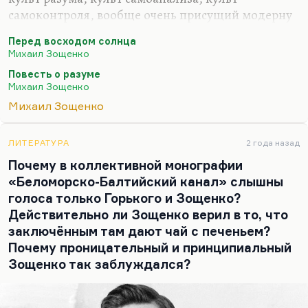
самоконтроля, вообще очень присущий модерну
— а Зощенко был убежденный модернист,— это
Перед восходом солнца
в его повести «Перед восходом солнца» особенно
Михаил Зощенко
важно. Почему «Перед восходом солнца»?
Повесть о разуме
Потому что перед началом новой эры, в которой
Михаил Зощенко
человек будет самодостаточен. Понимаете, в
Михаил Зощенко
которой человек будет полностью подвластен
своему разуму. А фашизм — это торжество
бессознательного, по Зощенко, это торжество
ЛИТЕРАТУРА
2 года назад
инстинкта, рефлекса. Он решил свою
Почему в коллективной монографии
внутреннюю жизнь целиком подставить под
«Беломорско-Балтийский канал» слышны
контроль ума,…
голоса только Горького и Зощенко?
Действительно ли Зощенко верил в то, что
заключённым там дают чай с печеньем?
Почему проницательный и принципиальный
Зощенко так заблуждался?