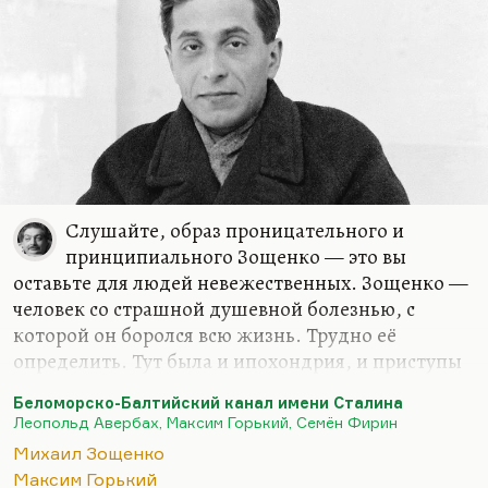
Слушайте, образ проницательного и
принципиального Зощенко — это вы
оставьте для людей невежественных. Зощенко —
человек со страшной душевной болезнью, с
которой он боролся всю жизнь. Трудно её
определить. Тут была и ипохондрия, и приступы
чёрной меланхолии, и роковая неуверенность в
Беломорско-Балтийский канал имени Сталина
себе. Он, конечно, не верил, что там дают чай с
Леопольд Авербах, Максим Горький, Семён Фирин
печеньем, но в то, что там происходит великая
Михаил Зощенко
перековка, он верил.
Максим Горький