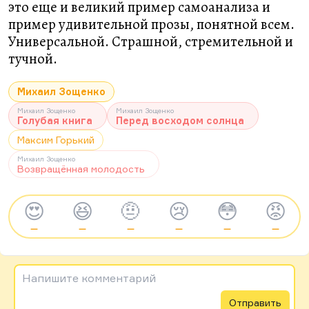
это еще и великий пример самоанализа и
пример удивительной прозы, понятной всем.
Универсальной. Страшной, стремительной и
тучной.
Михаил Зощенко
Михаил Зощенко
Михаил Зощенко
Голубая книга
Перед восходом солнца
Максим Горький
Михаил Зощенко
Возвращённая молодость
😍
😆
🤨
😢
😳
😡
—
—
—
—
—
—
Напишите комментарий
Отправить