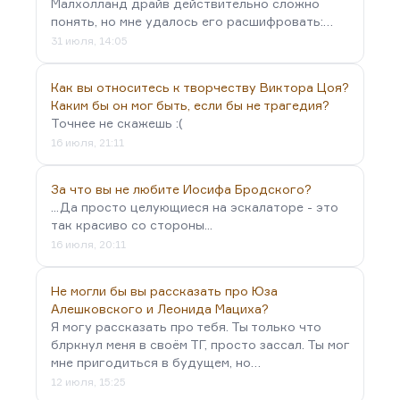
Малхолланд драйв действительно сложно
понять, но мне удалось его расшифровать:…
31 июля, 14:05
Как вы относитесь к творчеству Виктора Цоя?
Каким бы он мог быть, если бы не трагедия?
Точнее не скажешь :(
16 июля, 21:11
За что вы не любите Иосифа Бродского?
...Да просто целующиеся на эскалаторе - это
так красиво со стороны...
16 июля, 20:11
Не могли бы вы рассказать про Юза
Алешковского и Леонида Мациха?
Я могу рассказать про тебя. Ты только что
блркнул меня в своём ТГ, просто зассал. Ты мог
мне пригодиться в будущем, но…
12 июля, 15:25