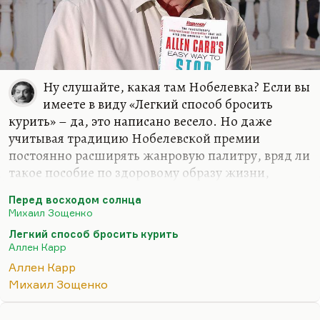
сразу пьесы великие, потому что театр — это
средство агитации. А поэзия, как вы понимаете,
на газетной странице зовет на борьбу с врагом,
напоминает о доме, о высоких исторических…
Ну слушайте, какая там Нобелевка? Если вы
имеете в виду «Легкий способ бросить
курить» – да, это написано весело. Но даже
учитывая традицию Нобелевской премии
постоянно расширять жанровую палитру, вряд ли
такое пособие по здоровому образу жизни,
может рассчитывать когда-либо на Нобелевскую
Перед восходом солнца
премию. Аллен Карр был безусловный гуманист,
Михаил Зощенко
он был добрым человеком. И безусловно, его
Легкий способ бросить курить
книги, направленные на избавление от
Аллен Карр
аддикций, имеют какой-то прагматический
Аллен Карр
эффект. Неслучайно, одним из десяти триггеров,
Михаил Зощенко
которые заставляют книгу быть интересной, я
называю прагматику. Последним бестселлером