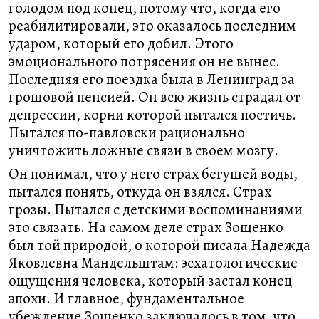
голодом под конец, потому что, когда его
реабилитировали, это оказалось последним
ударом, который его добил. Этого
эмоционального потрясения он не вынес.
Последняя его поездка была в Ленинград за
грошовой пенсией. Он всю жизнь страдал от
депрессии, корни которой пытался постичь.
Пытался по-павловски рационально
уничтожить ложные связи в своем мозгу.
Он понимал, что у него страх бегущей воды,
пытался понять, откуда он взялся. Страх
грозы. Пытался с детскими воспоминаниями
это связать. На самом деле страх Зощенко
был той природой, о которой писала Надежда
Яковлевна Мандельштам: эсхатологические
ощущения человека, который застал конец
эпохи. И главное, фундаментальное
убеждение Зощенко заключалось в том, что