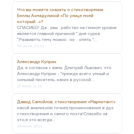
Что вы можете сказать о стихотворении
Беллы Ахмадулиной «По улице моей
который…»?
СПАСИБО! Да , увы . рабство на генном уровне
является главной причиной " дня сурка
".Развивпть тему можно , но .. опять "…
09 июля, 03:01
Александр Куприн
Да, я согласна с вами, Дмитрий Львович, что
Александр Куприн - "прежде всего умный и
сильный писатель, каких в русской…
15 июня, 11:29
Давид Самойлов, стихотворение «Маркитант»
какой анализ,или точнее,проникновение в дух
стихотворения и самого поэта!Спасибо за
это,я это всегда…
06 июня, 19:21