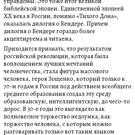
управдомы. Это тоже итог великой
библейской эпопеи. Единственной эпопеей
ХХ века в России, помимо «Тихого Дона»,
оказалась дилогия о Бендере. Причем
дилогия о Бендере гораздо более
акцептируема и читаема.
Приходится признать, что результатом
российской революции, которая была
воплощением лучших мечтаний
человечества, стала фигура массового
человека, героя Зощенко, который только к
70-м годам в России под действием всеобщего
среднего образования создал эту среду
образованскую, интеллигентскую, до чего-то
дорос. В 30-е годы это выглядело как
полновесное торжество недоумка, как
торжество человека, с которым можно
разговаривать только вот таким языком