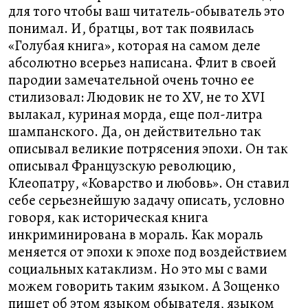
для того чтобы ваш читатель-обыватель это
понимал. И, братцы, вот так появилась
«Голубая книга», которая на самом деле
абсолютно всерьез написана. Флит в своей
пародии замечательной очень точно ее
стилизовал: Людовик не то XV, не то XVI
вылакал, куриная морда, еще пол-литра
шампанского. Да, он действительно так
описывал великие потрясения эпохи. Он так
описывал Французскую революцию,
Клеопатру, «Коварство и любовь». Он ставил
себе серьезнейшую задачу описать, условно
говоря, как историческая книга
инкриминирована в мораль. Как мораль
меняется от эпохи к эпохе под воздействием
социальных катаклизм. Но это мы с вами
можем говорить таким языком. А Зощенко
пишет об этом языком обывателя, языком