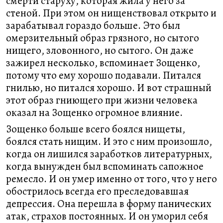
смерти старуху, которая жила у него за
стеной. При этом он нищенствовал открыто и
зарабатывал гораздо больше. Это был
омерзительный образ грязного, но сытого
нищего, зловонного, но сытого. Он даже
зажирел несколько, вспоминает Зощенко,
потому что ему хорошо подавали. Питался
гнилью, но питался хорошо. И вот страшный
этот образ гниющего при жизни человека
оказал на Зощенко огромное влияние.
Зощенко больше всего боялся нищеты,
боялся стать нищим. И это с ним произошло,
когда он лишился заработков литературных,
когда вынужден был вспоминать сапожное
ремесло. И он умер именно от того, что у него
обострилось всегда его преследовавшая
депрессия. Она перешла в форму панических
атак, страхов постоянных. И он уморил себя