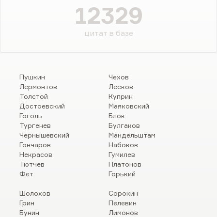
12329
цитат в базе
Пушкин
Чехов
Лермонтов
Лесков
Толстой
Куприн
Достоевский
Маяковский
Гоголь
Блок
Тургенев
Булгаков
Чернышевский
Мандельштам
Гончаров
Набоков
Некрасов
Гумилев
Тютчев
Платонов
Фет
Горький
Шолохов
Сорокин
Грин
Пелевин
Бунин
Лимонов