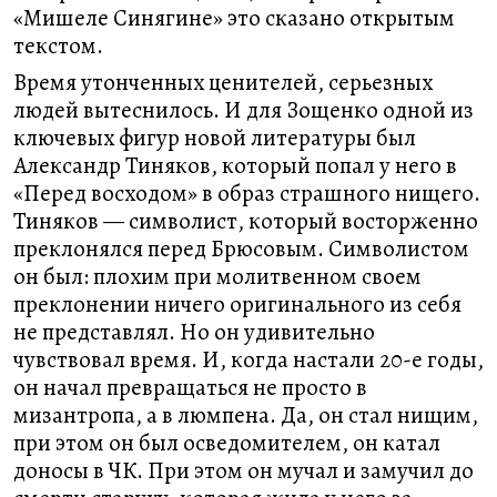
«Мишеле Синягине» это сказано открытым
текстом.
Время утонченных ценителей, серьезных
людей вытеснилось. И для Зощенко одной из
ключевых фигур новой литературы был
Александр Тиняков, который попал у него в
«Перед восходом» в образ страшного нищего.
Тиняков — символист, который восторженно
преклонялся перед Брюсовым. Символистом
он был: плохим при молитвенном своем
преклонении ничего оригинального из себя
не представлял. Но он удивительно
чувствовал время. И, когда настали 20-е годы,
он начал превращаться не просто в
мизантропа, а в люмпена. Да, он стал нищим,
при этом он был осведомителем, он катал
доносы в ЧК. При этом он мучал и замучил до