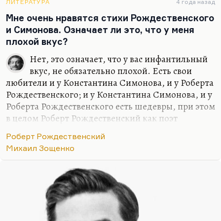
на Земле будет кулинарная книга. Это безусловно
ЛИТЕРАТУРА
4 года назад
так.
Мне очень нравятся стихи Рождественского
и Симонова. Означает ли это, что у меня
Но если вас интересует разрушение…
плохой вкус?
Нет, это означает, что у вас инфантильный
вкус, не обязательно плохой. Есть свои
любители и у Константина Симонова, и у Роберта
Рождественского; и у Константина Симонова, и у
Роберта Рождественского есть шедевры, при этом
в целом Роберт Рождественский как поэт
довольно рано себя загнал в самоповторы, а
Роберт Рождественский
начинал он очень интересно. Что касается
Михаил Зощенко
Константина Симонова, то он во многих
отношениях и дитя, и жертва эпохи. Он вознесся,
когда эта эпоха вышла на пик, и деградировал,
когда эта эпоха закончилась. Об эпохе надо
судить по тому, как она влияет на поэтов. Если
посредственный поэт в эту эпоху начинает