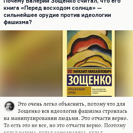
Почему Валерий Зощенко считал, что его
представляется) по природе своей он не был ни
книга «Перед восходом солнца» —
маленьким человеком, ни обывателем. Он по
сильнейшее орудие против идеологии
природе своей был гениальным стилизатором,
фашизма?
потрясающе чувствующим чужой стиль, и
рожден он был, я думаю, рассказывать о драме
дворянства, о драме аристократа (по крайней
мере, аристократа духа) в эпоху тотального
измельчания. Сам он был, действительно, не
просто штабс-капитан, как называет его Катаев,
не просто отважный кавалер ордена,
георгиевский кавалер, он…
Это очень легко объяснить, потому что для
Зощенко вся идеология фашизма строилась
на манипулировании людьми. Это отчасти верно.
То есть это не все, но это отчасти верно. Поэтому
культ разума, культ самоанализа, культ