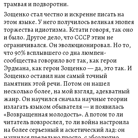
трамвая и подворотни.
Зощенко стал честно и искренне писать на
этом языке. У него получилось великая эпопея
торжества идиотизма. Кстати говоря, так оно
и было. Другое дело, что СССР этим не
ограничивался. Он эволюционировал. Но то,
что 90% всплывшего со дна люмпен-
сообщества говорило вот так, как герои
Эрдмана, как герои Зощенко — да, это так. И
Зощенко оставил нам самый точный
памятник этой речи. Потом он нашел
несколько более, на мой взгляд, адекватный
жанр. Он научился сначала научные теории
излагать языком обывателя — и появилась
«Возвращенная молодость». А потом то ли
читатель повзрослел, то ли война настроила
на более серьезный и аскетический лад: он
научился предельно просто, с абсолютно