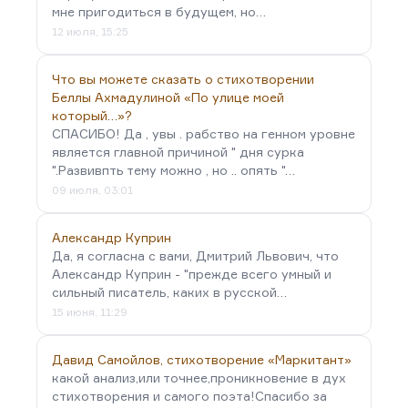
мне пригодиться в будущем, но…
12 июля, 15:25
Что вы можете сказать о стихотворении
Беллы Ахмадулиной «По улице моей
который…»?
СПАСИБО! Да , увы . рабство на генном уровне
является главной причиной " дня сурка
".Развивпть тему можно , но .. опять "…
09 июля, 03:01
Александр Куприн
Да, я согласна с вами, Дмитрий Львович, что
Александр Куприн - "прежде всего умный и
сильный писатель, каких в русской…
15 июня, 11:29
Давид Самойлов, стихотворение «Маркитант»
какой анализ,или точнее,проникновение в дух
стихотворения и самого поэта!Спасибо за