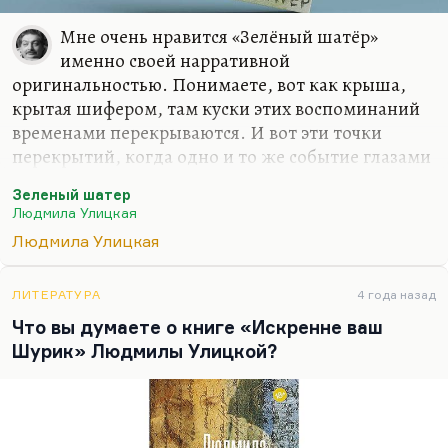
Мне очень нравится «Зелёный шатёр»
именно своей нарративной
оригинальностью. Понимаете, вот как крыша,
крытая шифером, там куски этих воспоминаний
временами перекрываются. И вот эти точки
перекрытий, когда одно и то же событие глазами
разных людей, они мне симпатичны. Это
Зеленый шатер
действительно как такой зелёный шатёр, как
Людмила Улицкая
шалаш.
Людмила Улицкая
Но, конечно, большинство героев этой книги
вызывают у меня стойкую неприязнь, потому что
ЛИТЕРАТУРА
4 года назад
о диссидентском движении семидесятых годов я
Что вы думаете о книге «Искренне ваш
сужу, во-первых, по личным воспоминаниям (всё-
Шурик» Людмилы Улицкой?
таки эти люди бывали у нас дома, я бывал в их
домах). А во-вторых, роман Кормера
«Наследство» кажется мне в этом случае, в этом
смысле, что ли, более трезвым, более жёстким,