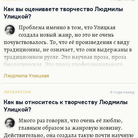
пример. «Лавр» — это вообще роман о разных
способах, о разных изводах существования
Как вы оцениваете творчество Людмилы
русской души, которым совершенно не может
Улицкой?
быть подвергнута опасению, кто бы что бы там не
Проблема именно в том, что Улицкая
делал. Из Улицкой…
создала новый жанр, но это не очень
почувствовалось. То, что её произведения с виду
традиционны, не означает, что они выдержаны в
традиционном русле. Это научная проза, проза
биологическая. Это проза профессионального
биолога и, вдобавок, она очень физиологична.
Людмила Улицкая
Лучшее, что написала Улицкая,— это, на мой
вкус, «Девочки» (книга рассказов, такой цикл) и
«Казус Кукоцкого». Вот этот её физиологический,
ЛИТЕРАТУРА
4 года назад
научный к нервной деятельности, к любви, к
Как вы относитесь к творчеству Людмилы
феномену самопожертвования, вообще научное
Улицкой?
отношение к феномену человека,— оно — редкий
Много раз говорил, что очень её люблю,
и прекрасный случай — привело к большой
главным образом за жанровую новизну.
формальной новизне, к очень интересной
Действительно, она создала такую почти научную