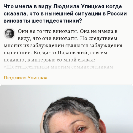
недопонимаю. А больше всего я люблю «Казус
Что имела в виду Людмила Улицкая когда
Кукоцкого». А больше всего в «Казусе Кукоцкого»
сказала, что в нынешней ситуации в России
— вторую часть, вот эту сюрреалистическую.
виноваты шестидесятники?
Они не то что виноваты. Она не имела в
виду, что они виноваты. Но следствием
многих их заблуждений являются заблуждения
нынешние. Когда-то Павловский, совсем
недавно, в интервью со мной сказал:
«Шестидесятники многим семидесятникам
казались людьми плоского мышления, пока не
Людмила Улицкая
выяснилось, что именно шестидесятники
способны действовать, а семидесятники —
только гнить и рефлексировать».
Шестидесятники виноваты, возможно, в том, что
у них были некоторые социальные иллюзии. Вот
за что я Улицкую люблю? Она же всё-таки биолог,
и у неё антропологическое мышление, а не
социологическое. Возможно, социальные