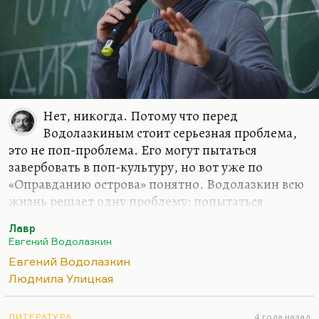
Нет, никогда. Потому что перед
Водолазкиным стоит серьезная проблема,
это не поп-проблема. Его могут пытаться
завербовать в поп-культуру, но вот уже по
«Оправданию острова» понятно. Водолазкин всю
жизнь решает одну проблему: попытаться
изобразить синхронность всех событий в истории,
Лавр
снять категорию времени вообще. Это очень
Евгений Водолазкин
серьезная проблема. Показать синхронность
Евгений Водолазкин
существования всех великих явлений в культуре,
Людмила Улицкая
иллюзорность времени. Знаменитые этим
пластиковые бутылки — просто самый наглядный
ЛИТЕРАТУРА
4 года назад