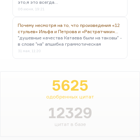
это,я это всегда…
06 июня, 19:21
Почему несмотря на то, что произведения «12
стульев» Ильфа и Петрова и «Растратчики»…
"душевные качества Катаева были на таковы" -
в слове "на" апшибка граммотическая
31 мая, 11:20
5625
одобренных цитат
12329
цитат в базе