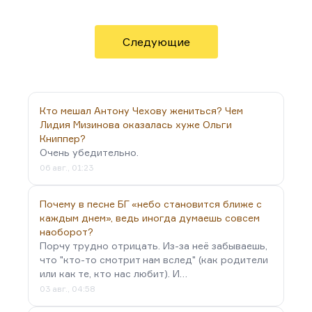
счастливая Колыванова»… Ну, вот эти все. Ранняя
Улицкая — это чудо. Не говоря о том, что вообще
мне сама Улицкая как человек очень симпатична.
Следующие
Она подвергается сейчас хорошей такой травле с
разных сторон, ведёт себя очень достойно.
Хороший человек, безусловно, сделавший очень
много для русской прозы.
Кто мешал Антону Чехову жениться? Чем
Понимаете, ведь каждый писатель приносит
Лидия Мизинова оказалась хуже Ольги
Книппер?
какую-то…
Очень убедительно.
06 авг., 01:23
Почему в песне БГ «небо становится ближе с
каждым днем», ведь иногда думаешь совсем
наоборот?
Порчу трудно отрицать. Из-за неё забываешь,
что "кто-то смотрит нам вслед" (как родители
или как те, кто нас любит). И…
03 авг., 04:58