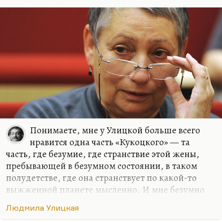
Почему «Девочки»? Потому что там сошлись три
главные черты прозы Улицкой, которые придают
ей её неповторимое своеобразие.
Во-первых, она ударена, потрясена опытом
своего детства. Улицкая — очень точный
исследователь патологий массового сознания,
патологий сознания, которые внедряются уже на
уровне детском, подростковом. Ведь советская
школа была страшно…
Понимаете, мне у Улицкой больше всего
нравится одна часть «Кукоцкого» — та
часть, где безумие, где странствие этой жены,
пребывающей в безумном состоянии, в таком
полудетстве, где она странствует по какой-то
выжженной планете мысленно. И мне безумно
нравились её ранние рассказы. Книга «Девочки»,
Людмила Улицкая
которую печатали в «Синтаксисе»: «Бедная