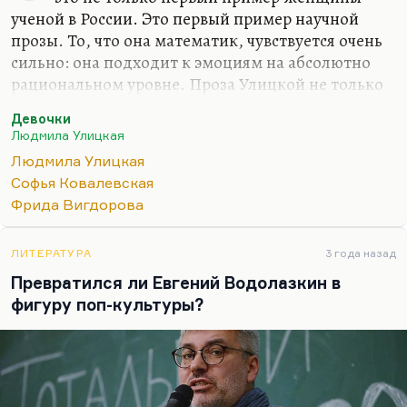
ученой в России. Это первый пример научной
прозы. То, что она математик, чувствуется очень
сильно: она подходит к эмоциям на абсолютно
рациональном уровне. Проза Улицкой не только
физиологична, она научна. Это пишет человек,
Девочки
который примерно понимает, как устроена
Людмила Улицкая
биохимия возраста, биохимия страсти. И этот
Людмила Улицкая
научный подтекст колоссально важен в ее
Софья Ковалевская
сочинениях. Это человек безупречно логического
Фрида Вигдорова
мышления и безупречной научности в подходе к
явлениям – к социальным, к биологическим, к
любви.
ЛИТЕРАТУРА
3 года назад
Превратился ли Евгений Водолазкин в
Я думаю, что Улицкая написала лучшую книгу о
фигуру поп-культуры?
подростках в постсоветской литературе (а может,
и в советской). Она написала…