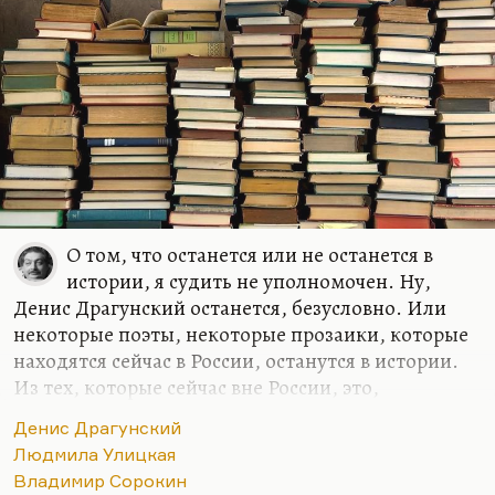
О том, что останется или не останется в
истории, я судить не уполномочен. Ну,
Денис Драгунский останется, безусловно. Или
некоторые поэты, некоторые прозаики, которые
находятся сейчас в России, останутся в истории.
Из тех, которые сейчас вне России, это,
безусловно, Букша с ее новым романом
Денис Драгунский
«Маленький рай» и с предыдущими. Она – один
Людмила Улицкая
из самых думающих сегодня людей. Безусловно,
Владимир Сорокин
Улицкая – она себе место обеспечила, Сорокин