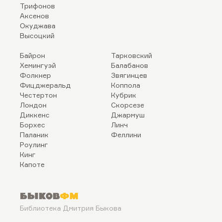
Трифонов
Аксенов
Окуджава
Высоцкий
Байрон
Тарковский
Хемингуэй
Балабанов
Фолкнер
Звягинцев
Фицджеральд
Коппола
Честертон
Кубрик
Лондон
Скорсезе
Диккенс
Джармуш
Борхес
Линч
Паланик
Феллини
Роулинг
Кинг
Капоте
Быков
ФМ
Библиотека Дмитрия Быкова