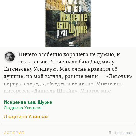
скептическим.…
Ничего особенно хорошего не думаю, к
сожалению. Я очень люблю Людмилу
Евгеньевну Улицкую. Мне очень нравится её
лучшие, на мой взгляд, ранние вещи — «Девочки»
первую очередь, «Медея и её дети». Мне очень
интересен «Даниэль Штайн». Многое мне
нравится в «Зелёном шатре». Интересная,
Искренне ваш Шурик
безусловно, её публицистическая деятельность,
Людмила Улицкая
весьма. Но вот «Искренне ваш Шурик» и
Людмила Улицкая
«Весёлые похороны» — это те тексты, которые
мне кажутся более близкими к попсе, если
угодно. Хотя, может быть, я чего-то
ИСТОРИЯ
3 года назад