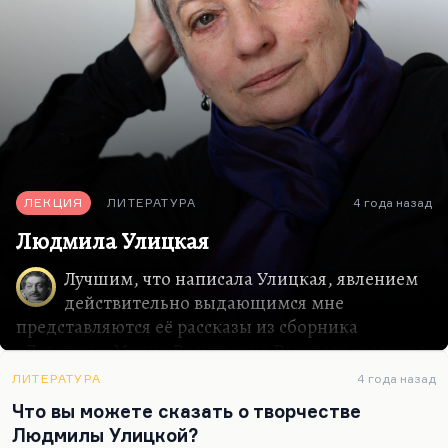
иллюзии мешали, а надо было более глубоко,
более антропологически, более метафизически,…
ЛЕКЦИЯ
ЛИТЕРАТУРА
4 года назад
Людмила Улицкая
Лучшим, что написала Улицкая, явлением
действительно выдающимся мне
представляются её рассказы из сборника
«Девочки». Мария Васильевна Розанова, которая
первая со своим абсолютным
ЛИТЕРАТУРА
4 года назад
искусствоведческим вкусом прочла эти рассказы
Что вы можете сказать о творчестве
и напечатала в «Синтаксисе» — по-моему, в
Людмилы Улицкой?
лучшем тогдашнем литературном журнале.