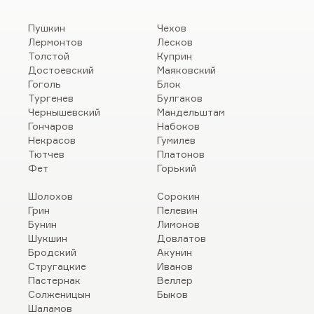
Пушкин
Чехов
Лермонтов
Лесков
Толстой
Куприн
Достоевский
Маяковский
Гоголь
Блок
Тургенев
Булгаков
Чернышевский
Мандельштам
Гончаров
Набоков
Некрасов
Гумилев
Тютчев
Платонов
Фет
Горький
Шолохов
Сорокин
Грин
Пелевин
Бунин
Лимонов
Шукшин
Довлатов
Бродский
Акунин
Стругацкие
Иванов
Пастернак
Веллер
Солженицын
Быков
Шаламов