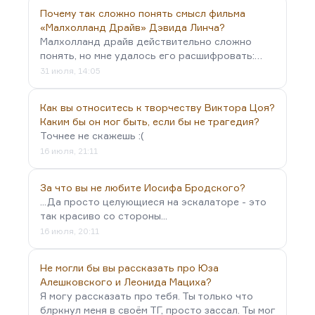
Почему так сложно понять смысл фильма
«Малхолланд Драйв» Дэвида Линча?
Малхолланд драйв действительно сложно
понять, но мне удалось его расшифровать:…
31 июля, 14:05
Как вы относитесь к творчеству Виктора Цоя?
Каким бы он мог быть, если бы не трагедия?
Точнее не скажешь :(
16 июля, 21:11
За что вы не любите Иосифа Бродского?
...Да просто целующиеся на эскалаторе - это
так красиво со стороны...
16 июля, 20:11
Не могли бы вы рассказать про Юза
Алешковского и Леонида Мациха?
Я могу рассказать про тебя. Ты только что
блркнул меня в своём ТГ, просто зассал. Ты мог