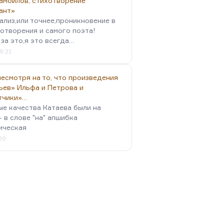
амойлов, стихотворение
ант»
ализ,или точнее,проникновение в
отворения и самого поэта!
за это,я это всегда…
9:21
есмотря на то, что произведения
ьев» Ильфа и Петрова и
тчики»…
ые качества Катаева были на
- в слове "на" апшибка
ическая
:20