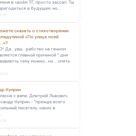
меня в своём ТГ, просто зассал. Ты
пригодиться в будущем, но…
5:25
можете сказать о стихотворении
хмадулиной «По улице моей
…»?
 Да , увы . рабство на генном
вляется главной причиной " дня
Развивпть тему можно , но .. опять
03:01
др Куприн
гласна с вами, Дмитрий Львович,
сандр Куприн - "прежде всего
сильный писатель, каких в
…
1:29