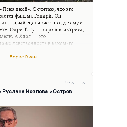
«Пена дней». Я считаю, что это
сается фильма Гондри́. Он
лантливый сценарист, но где ему с
те, Одри Тоту — хорошая актриса,
Амели. А Хлоя — это
даже девственность в каком-то
а нимфея в лёгком. Я вообще «Пену
 без слёз — ну, таких внутренних.
Борис Виан
от роман, прочитав крошечную
ю в «Новом мире». Роман же в
е, на излёте застоя в гениальном
ников, она весь свой
1 год назад
тому привлекла. И сколько бы ни
е Руслана Козлова «Остров