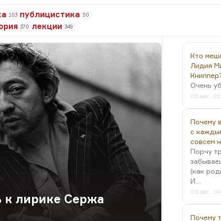
ка
публицистика
103
50
ория
лекции
370
349
Кто меш
Лидия М
Книппер
Очень у
06 авг., 01
Почему в
с кажды
совсем 
Порчу тр
забываеш
(как род
И…
03 авг., 0
ь к лирике Сержа
Почему 