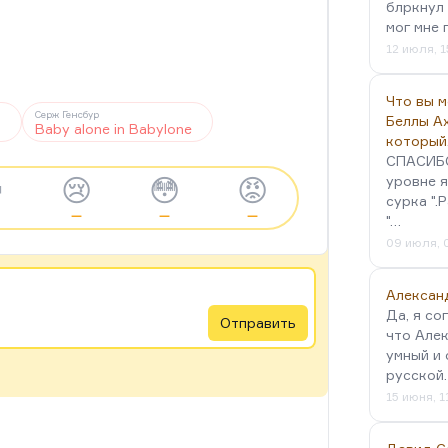
блркнул 
мог мне 
12 июля, 1
Что вы 
Серж Генсбур
Беллы А
т
Baby alone in Babylone
который
СПАСИБО!

😢
😳
😡
уровне я
сурка ".
—
—
—
"…
09 июля, 
Алексан
Да, я со
Отправить
что Алек
умный и 
русской
15 июня, 1