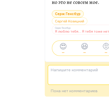
но это не совсем мое.
Серж Генсбур
Сергей Козицкий
Серж Генсбур
Я люблю тебя… Я тебя тоже не
😍
😆

—
—
—
Напишите комментарий
Пока нет комментариев