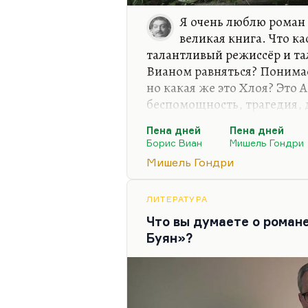
Я очень люблю роман 
великая книга. Что ка
талантливый режиссёр и та
Вианом равняться? Понимае
но какая же это Хлоя? Это 
беспомощность, трагедия, 
смысле, невинность, вот эт
Пена дней
Пена дней
дней» не могу перечитывать
Борис Виан
Мишель Гондри
Я помню, что я полюбил эт
Мишель Гондри
рецензию Адмони, вышедшу
России вышел ещё при засто
переводе Лунгиной и её уче
ЛИТЕРАТУРА
переводческий семинар к э
Что вы думаете о роман
было…
Буян»?