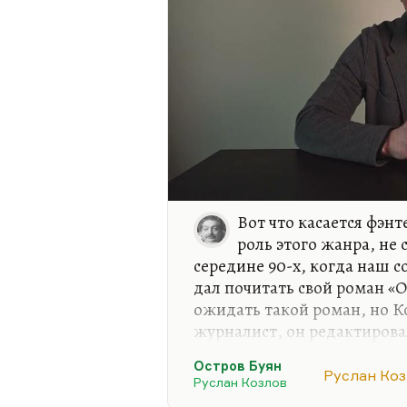
Вот что касается фэн
роль этого жанра, не 
середине 90-х, когда наш 
дал почитать свой роман «О
ожидать такой роман, но К
журналист, он редактирова
автор первой публикации о 
Остров Буян
течение. Он был автором п
Руслан Ко
Руслан Козлов
«Не могу поступиться прин