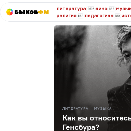
литература
кино
музы
4693
655
Быков
ФМ
религия
педагогика
ист
152
180
ЛИТЕРАТУРА
МУЗЫКА
Как вы относитес
Генсбура?