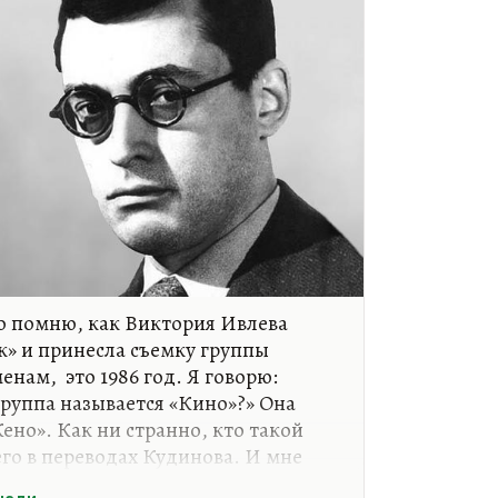
о помню, как Виктория Ивлева
» и принесла съемку группы
енам, это 1986 год. Я говорю:
 группа называется «Кино»?» Она
Кено». Как ни странно, кто такой
его в переводах Кудинова. И мне
ась. Я не поверил, конечно, ни на