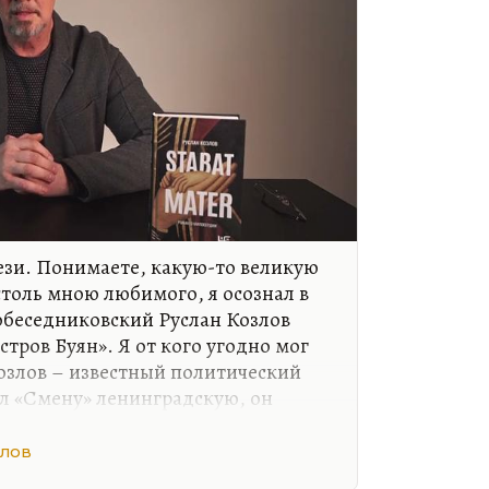
тези. Понимаете, какую-то великую
столь мною любимого, я осознал в
собеседниковский Руслан Козлов
стров Буян». Я от кого угодно мог
озлов – известный политический
л «Смену» ленинградскую, он
«Митьках», он и открыл их как
ервого ответа Нине Андреевой на
злов
ципами». Когда все замерли,