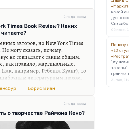
Давид С
«Маркит
какой ан
2 года назад
дух стих
Спасибо 
rk Times Book Review? Каких
06 июня, 1
 читаете?
енных авторов, но New York Times
Почему н
 Не могу сказать, почему.
«12 стул
кус не совпадает с таким общим.
«Растра
"душевн
е, как правило, маргинальные.
таковы" 
 (как, например, Ребекка Куанг), то
граммот
езошибочным литературным нюхом.
31 мая, 11
 жизни что-то подсказала, это
Генсбур
Борис Виан
дней» в переводе Лунгиной и ее
Из рецензии Адмони в «Новом
е. Это был 1984 год, у меня уже
2 года назад
блиотеку. Я понял, что Борис Виан
ть о творчестве Раймона Кено?
 немедленно заказал себе Бориса
опьянен. Достать…