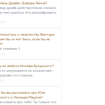
ланд Драйв» Дэвида Линча?
анд драйв действительно сложно
но мне удалось его расшифровать:
4:05
тноситесь к творчеству Виктора
им бы он мог быть, если бы не
я?
е скажешь :(
1:11
вы не любите Иосифа Бродского?
осто целующиеся на эскалаторе -
красиво со стороны...
0:11
 бы вы рассказать про Юза
ского и Леонида Мациха?
ассказать про тебя. Ты только что