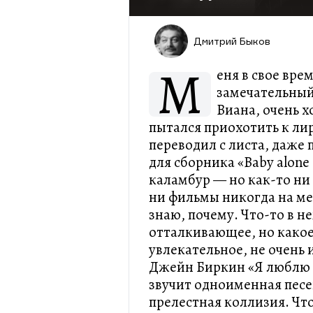
Дмитрий Быков
М
еня в свое вре
замечательный
Виана, очень 
пытался приохотить к ли
переводил с листа, даже 
для сборника «Baby alone
каламбур — но как-то ни 
ни фильмы никогда на ме
знаю, почему. Что-то в н
отталкивающее, но какое-
увлекательное, не очень 
Джейн Биркин «Я люблю т
звучит одноименная песен
прелестная коллизия. Чт