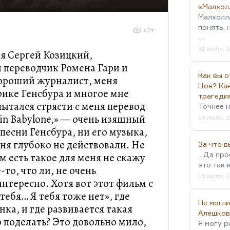
«Малхол
Малхолл
понять, 
>1т
…
31 июля, 1
мя Сергей Козицкий,
 переводчик Ромена Гари и
Как вы о
хороший журналист, меня
Цоя? Как
рике Генсбура и многое мне
трагеди
пытался стрясти с меня перевод
Точнее н
 in Babylone,» — очень изящный
16 июля, 2
песни Генсбура, ни его музыка,
ня глубоко не действовали. Не
За что 
...Да пр
ем есть такое для меня не скажу
это так 
то, что ли, не очень
16 июля, 2
интересно. Хотя вот этот фильм с
ебя… Я тебя тоже нет», где
Не могли
ка, и где развивается такая
Алешков
о поделать? Это довольно мило,
Я могу р