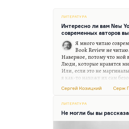
ЛИТЕРАТУРА
Интересно ли вам New Yo
современных авторов вы
Я много читаю соврем
Book Review не читаю.
Наверное, потому что мой в
Люди, которые нравятся мн
Или, если это не маргиналы
я как-то нахожу их сам б
Одна лишь рецензия в моей
Сергей Козицкий
Серж 
рецензия Адмони на «Пену 
семинара переводческого. 
мире» я узнал о Борисе Виан
ЛИТЕРАТУРА
был билет в Горьковскую би
Не могли бы вы рассказа
– это то, что мне нужно. Я
Виана, начал читать и был 