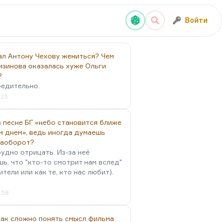
Войти
ал Антону Чехову жениться? Чем
изинова оказалась хуже Ольги
?
бедительно.
:23
 песне БГ «небо становится ближе
м днем», ведь иногда думаешь
наоборот?
удно отрицать. Из-за неё
ь, что "кто-то смотрит нам вслед"
ители или как те, кто нас любит).
4:58
так сложно понять смысл фильма