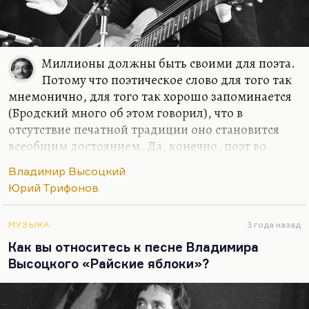
Миллионы должны быть своими для поэта.
Потому что поэтическое слово для того так
мнемонично, для того так хорошо запоминается
(Бродский много об этом говорил), что в
отсутствие печатной традиции оно становится
всеобщим достоянием. Да, конечно, поэт во
многом ориентирован на общественный
Владимир Высоцкий
резонанс. Многих моих, так сказать, бывших
Юрий Трифонов
коллег это завело в кровавый тупик. Потому что
эти ребята, желая резонанса, желая, чтобы их
слушала и читала страна, перебежали на сторону
МУЗЫКА
3 года назад
худших тенденций во власти.
Как вы относитесь к песне Владимира
Высоцкого «Райские яблоки»?
Они стали поддерживать войну, кататься по
стране с чтением военной лирики (очень плохого
качества). Это нормально: когда у тебя нет