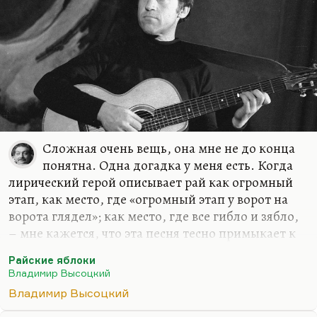
общественного резонанса, когда твое слово не
звучит,…
Сложная очень вещь, она мне не до конца
понятна. Одна догадка у меня есть. Когда
лирический герой описывает рай как огромный
этап, как место, где «огромный этап у ворот на
ворота глядел»; как место, где все гибло и зябло,
– мне кажется, что эта песня тесно примыкает к
дилогии «Очи черные» («Что за дом притих…»). Я
Райские яблоки
думаю, это и деградация идеального образа
Владимир Высоцкий
родины, и идеального образа рая. И догадка о
Владимир Высоцкий
том, что рай, который ему обещали, его