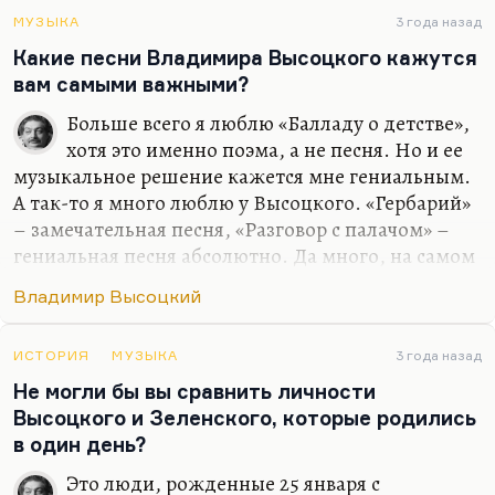
разочарует; что в том раю, в том новом месте, ему
не будет просто места. Такое у меня есть
МУЗЫКА
3 года назад
ощущение. Это какое-то окончательное
Какие песни Владимира Высоцкого кажутся
выпадение из бинарной парадигмы, из советской
вам самыми важными?
парадигмы. Во всяком случае, это ощущение, что
Больше всего я люблю «Балладу о детстве»,
и родина не прежняя, что все представления…
хотя это именно поэма, а не песня. Но и ее
музыкальное решение кажется мне гениальным.
А так-то я много люблю у Высоцкого. «Гербарий»
– замечательная песня, «Разговор с палачом» –
гениальная песня абсолютно. Да много, на самом
деле. Я думаю, что песен 30, наверное, есть для
Владимир Высоцкий
меня самых важных, любимых, постоянно
переслушиваемых. Практически все, что он писал
в последние годы – «Райские яблоки», «Через
ИСТОРИЯ
МУЗЫКА
3 года назад
десять лет все также», «Москва-Одесса 2», «Охота
Не могли бы вы сравнить личности
на волков 2». Вот этот такой поздний пересмотр
Высоцкого и Зеленского, которые родились
ранних стратегий и ранних песен я ценю очень
в один день?
высоко. Но «Баллада о детстве» все равно номер
Это люди, рожденные 25 января с
раз.