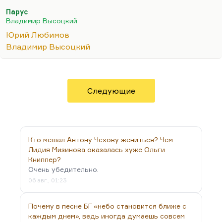
которой я, как под знаменем, шел. В результате
Парус
«все континенты могут лежать на дне»
.
«Многая
Владимир Высоцкий
лета тем, кто поет во сне»
— это многая лета
Юрий Любимов
романтикам, но романтики в пределе ведут к
Владимир Высоцкий
катастрофе — это, по-моему, довольно очевидно.
Трагическая песня на трагическую тему. И
Высоцкий, я думаю, и сам прекрасно понимал,
насколько выступает крысоловом. Самое
Следующие
печальное, что это понимал и Любимов Юрий
Петрович, который…
Кто мешал Антону Чехову жениться? Чем
Лидия Мизинова оказалась хуже Ольги
Книппер?
Очень убедительно.
06 авг., 01:23
Почему в песне БГ «небо становится ближе с
каждым днем», ведь иногда думаешь совсем