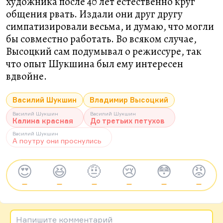
художника после 40 лет естественно круг
общения рвать. Издали они друг другу
симпатизировали весьма, и думаю, что могли
бы совместно работать. Во всяком случае,
Высоцкий сам подумывал о режиссуре, так
что опыт Шукшина был ему интересен
вдвойне.
Василий Шукшин
Владимир Высоцкий
Василий Шукшин
Василий Шукшин
Калина красная
До третьих петухов
Василий Шукшин
А поутру они проснулись
😍
😆
🤨
😢
😳
😡
—
—
—
—
—
—
Напишите комментарий