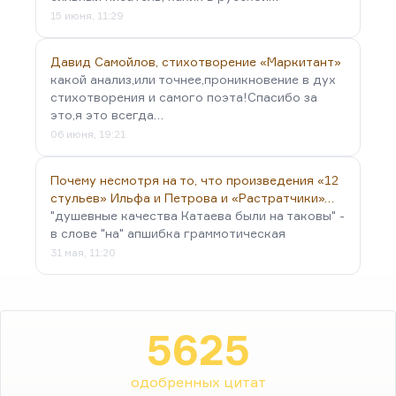
15 июня, 11:29
Давид Самойлов, стихотворение «Маркитант»
какой анализ,или точнее,проникновение в дух
стихотворения и самого поэта!Спасибо за
это,я это всегда…
06 июня, 19:21
Почему несмотря на то, что произведения «12
стульев» Ильфа и Петрова и «Растратчики»…
"душевные качества Катаева были на таковы" -
в слове "на" апшибка граммотическая
31 мая, 11:20
5625
одобренных цитат