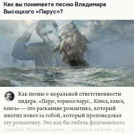
написана «Банька по-черному» к «Баньке по-
Как вы понимаете песню Владимира
белому», «Москва-Одессса» к «Через десять лет
Высоцкого «Парус»?
все также», «Охота с вертолетов» (или «Охота на
волков-2»). Ну и «Баллада о детстве» по
строфике, по мелодии восходит к «Гербарию», а
«Гербарий», как ни странно, о том же самом —
он о метафизике советского общества. О том,
как в результате борьбы насекомые вышли в
приматы. А место насекомых заняли другие
люди.
Но если говорить о проблематике «Баллады о
детстве». Написана она была для фильма…
Как песню о моральной ответственности
лидера.
«Парус, порвали парус… Каюсь, каюсь,
каюсь»
— это раскаяние романтика, который
многих повел за собой, который проповедовал
эту романтику. Это как бы гибель флагманского
корабля. Порвали парус — порвали ту веру, под