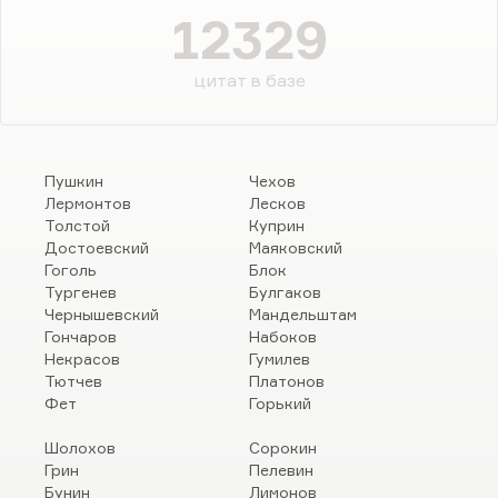
12329
цитат в базе
Пушкин
Чехов
Лермонтов
Лесков
Толстой
Куприн
Достоевский
Маяковский
Гоголь
Блок
Тургенев
Булгаков
Чернышевский
Мандельштам
Гончаров
Набоков
Некрасов
Гумилев
Тютчев
Платонов
Фет
Горький
Шолохов
Сорокин
Грин
Пелевин
Бунин
Лимонов