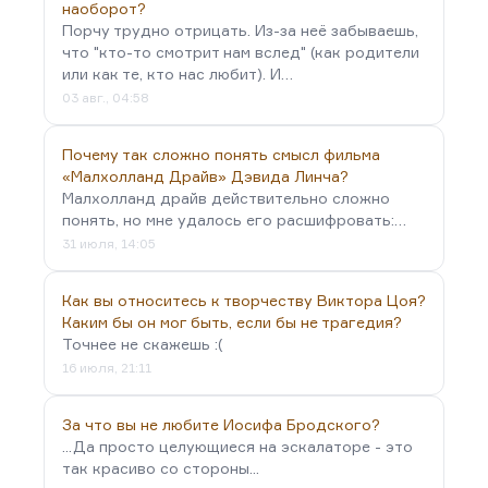
наоборот?
Порчу трудно отрицать. Из-за неё забываешь,
что "кто-то смотрит нам вслед" (как родители
или как те, кто нас любит). И…
03 авг., 04:58
Почему так сложно понять смысл фильма
«Малхолланд Драйв» Дэвида Линча?
Малхолланд драйв действительно сложно
понять, но мне удалось его расшифровать:…
31 июля, 14:05
Как вы относитесь к творчеству Виктора Цоя?
Каким бы он мог быть, если бы не трагедия?
Точнее не скажешь :(
16 июля, 21:11
За что вы не любите Иосифа Бродского?
...Да просто целующиеся на эскалаторе - это
так красиво со стороны...