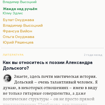
молитва жене. Безусловно, Ольга Владимировна
Владимир Высоцкий
сыграла в его жизни, в его творческом росте
Жажда над ручьём
огромную роль. Конечно, Ольга Владимировна
Юлиу Эдлис
женщина поразительная, «зеленоглазый мой» –
Булат Окуджава
понятный…
Владимир Высоцкий
Франсуа Вийон
Ольга Окуджава
Юрий Ряшенцев
ЛИТЕРАТУРА
2 года назад
Как вы относитесь к поэзии Александра
Дольского?
Знаете, здесь почти мистическая история.
Дольский – очень талантливый человек. Я
думаю, в некоторых отношениях – имею в виду
не только гитарные совершенства, а даже
поэтические структуры – он не просто прямой
предшественник Щербакова, чем принято