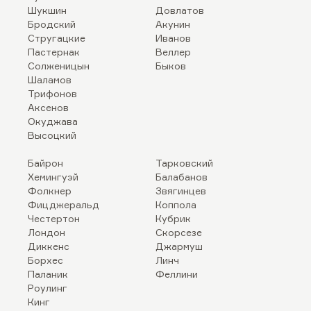
Шукшин
Довлатов
Бродский
Акунин
Стругацкие
Иванов
Пастернак
Веллер
Солженицын
Быков
Шаламов
Трифонов
Аксенов
Окуджава
Высоцкий
Байрон
Тарковский
Хемингуэй
Балабанов
Фолкнер
Звягинцев
Фицджеральд
Коппола
Честертон
Кубрик
Лондон
Скорсезе
Диккенс
Джармуш
Борхес
Линч
Паланик
Феллини
Роулинг
Кинг