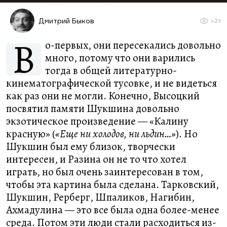
Дмитрий Быков
>2т
В
о-первых, они пересекались довольно
много, потому что они варились
тогда в общей литературно-
кинематографической тусовке, и не видеться
как раз они не могли. Конечно, Высоцкий
посвятил памяти Шукшина довольно
экзотическое произведение — «Калину
красную» (
«Еще ни холодов, ни льдин…»
). Но
Шукшин был ему близок, творчески
интересен, и Разина он не то что хотел
играть, но был очень заинтересован в том,
чтобы эта картина была сделана. Тарковский,
Шукшин, Рерберг, Шпаликов, Нагибин,
Ахмадулина — это все была одна более-менее
среда. Потом эти люди стали расходиться из-