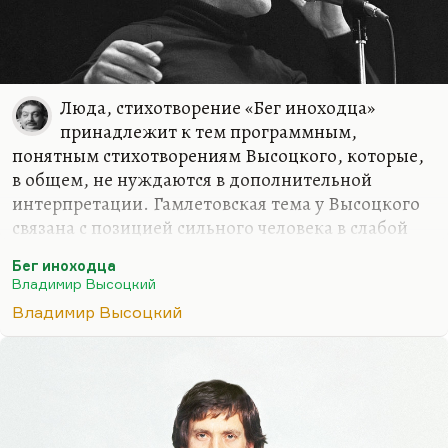
Люда, стихотворение «Бег иноходца»
принадлежит к тем программным,
понятным стихотворениям Высоцкого, которые,
в общем, не нуждаются в дополнительной
интерпретации. Гамлетовская тема у Высоцкого
связана с позицией сильного человека в слабой
позиции. Тема этого же произведения – это и бег
Бег иноходца
иноходца, и песня бегуна на короткие дистанции,
Владимир Высоцкий
которого заставили бежать на длинную, и,
Владимир Высоцкий
соответственно, история прыгуна, который
говорит: «Но свою неправую правую Я не сменю
на правую левую».
Это история человека, который добивается
победы не так, как это конвенционально