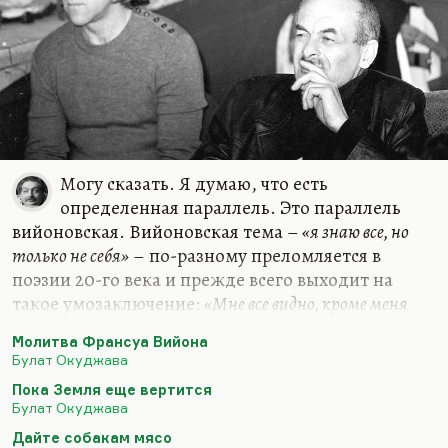
как правильно он сказал:
«как рощу в сентябрь
осыпает мозги алкоголь».
Действительно, поздние стихи Есенина, кстати
как раз и наиболее любимые народом, они
несравненно хуже прежних, именно…
Могу сказать. Я думаю, что есть
определенная параллель. Это параллель
вийоновская. Вийоновская тема –
«я знаю все, но
только не себя»
– по-разному преломляется в
поэзии 20-го века и прежде всего выходит на
такое умозаключение:
«Мне все видно, кроме меня
самого, мне все подвластно, кроме меня самого; я могу за
Молитва Франсуа Вийона
всех помолиться, кроме себя самого, потому что не
Булат Окуджава
знаю, чего мне просить для себя».
Пока Земля еще вертится
Эта тема есть у Окуджавы. Конечно, он лукавил,
Булат Окуджава
говоря, что «Молитва Франсуа Вийона» – это
Дайте собакам мясо