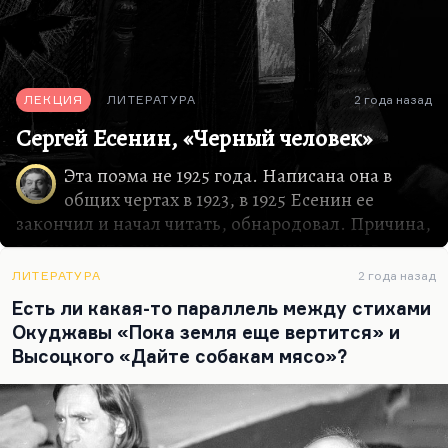
ЛЕКЦИЯ
ЛИТЕРАТУРА
2 года назад
Сергей Есенин, «Черный человек»
Эта поэма не 1925 года. Написана она в
общих чертах в 1923, в 1925 Есенин ее
закончил и начал читать, обнародовал. Причина,
в общем, что он не мог написать эту вещь в
последний свой год, довольно проста — Есенин
ЛИТЕРАТУРА
2 года назад
героически, не побоюсь этого слова, сделал
Есть ли какая-то параллель между стихами
распад собственной личности главным сюжетом
Окуджавы «Пока земля еще вертится» и
собственной лирики. Тут вам и алкогольная
Высоцкого «Дайте собакам мясо»?
деменция, тут и все более асоциальное
поведение, и безумные вспышки злобы и
подозрительности, и скандалы, его
сопровождавшие. Но прежде всего, конечно,