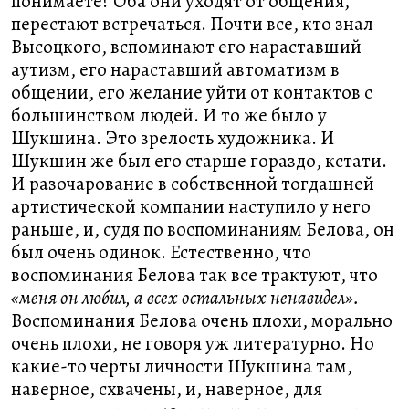
понимаете? Оба они уходят от общения,
перестают встречаться. Почти все, кто знал
Высоцкого, вспоминают его нараставший
аутизм, его нараставший автоматизм в
общении, его желание уйти от контактов с
большинством людей. И то же было у
Шукшина. Это зрелость художника. И
Шукшин же был его старше гораздо, кстати.
И разочарование в собственной тогдашней
артистической компании наступило у него
раньше, и, судя по воспоминаниям Белова, он
был очень одинок. Естественно, что
воспоминания Белова так все трактуют, что
«меня он любил, а всех остальных ненавидел».
Воспоминания Белова очень плохи, морально
очень плохи, не говоря уж литературно. Но
какие-то черты личности Шукшина там,
наверное, схвачены, и, наверное, для