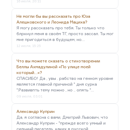
16 июля, 20:11
Не могли бы вы рассказать про Юза
Алешковского и Леонида Мациха?
Я могу рассказать про тебя. Ты только что
блркнул меня в своём ТГ, просто зассал. Ты мог
мне пригодиться в будущем, но…
12 июля, 15:25
Что вы можете сказать о стихотворении
Беллы Ахмадулиной «По улице моей
который…»?
СПАСИБО! Да , увы . рабство на генном уровне
является главной причиной " дня сурка
".Развивпть тему можно , но .. опять "…
09 июля, 03:01
Александр Куприн
Да, я согласна с вами, Дмитрий Львович, что
Александр Куприн - "прежде всего умный и
сильный писатель, каких в русской…