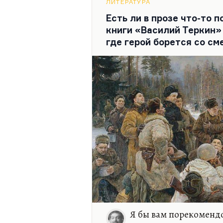
Поразительный рассказ! Ко
ЛИТЕРАТУРА
писатель. Он просто…
Есть ли в прозе что-то 
книги «Василий Теркин»
где герой борется со см
Я бы вам порекоменд