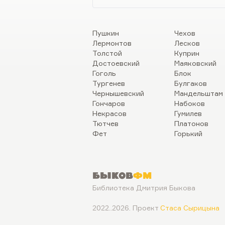
Пушкин
Чехов
Лермонтов
Лесков
Толстой
Куприн
Достоевский
Маяковский
Гоголь
Блок
Тургенев
Булгаков
Чернышевский
Мандельштам
Гончаров
Набоков
Некрасов
Гумилев
Тютчев
Платонов
Фет
Горький
Быков
ФМ
Библиотека Дмитрия Быкова
2022..2026. Проект
Стаса Сырицына