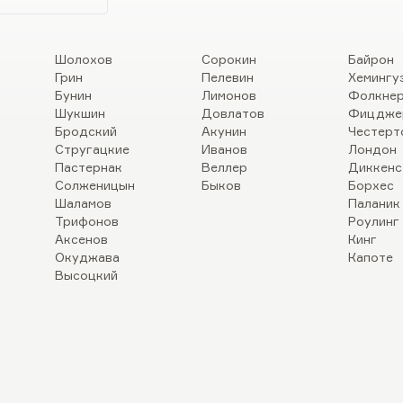
Шолохов
Сорокин
Байрон
Грин
Пелевин
Хемингу
Бунин
Лимонов
Фолкне
Шукшин
Довлатов
Фицдже
Бродский
Акунин
Честерт
Стругацкие
Иванов
Лондон
Пастернак
Веллер
Диккенс
Солженицын
Быков
Борхес
Шаламов
Паланик
Трифонов
Роулинг
Аксенов
Кинг
Окуджава
Капоте
Высоцкий