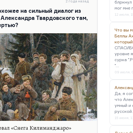
нечно, Гаршин — он не военный
2 года назад
блркнул 
мог мне 
похожее на сильный диалог из
12 июля, 1
 Александра Твардовского там,
ертью?
Что вы 
Беллы А
который
СПАСИБО!
уровне я
сурка ".
"…
09 июля, 
Алексан
Да, я со
что Алек
умный и 
русской
15 июня, 1
овал «Снега Килиманджаро»