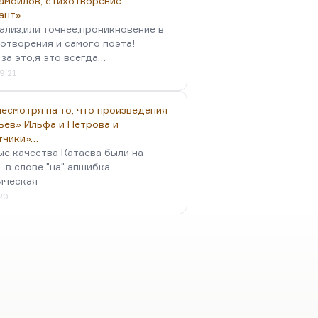
амойлов, стихотворение
ант»
ализ,или точнее,проникновение в
отворения и самого поэта!
за это,я это всегда…
9:21
есмотря на то, что произведения
ьев» Ильфа и Петрова и
тчики»…
ые качества Катаева были на
- в слове "на" апшибка
ическая
:20