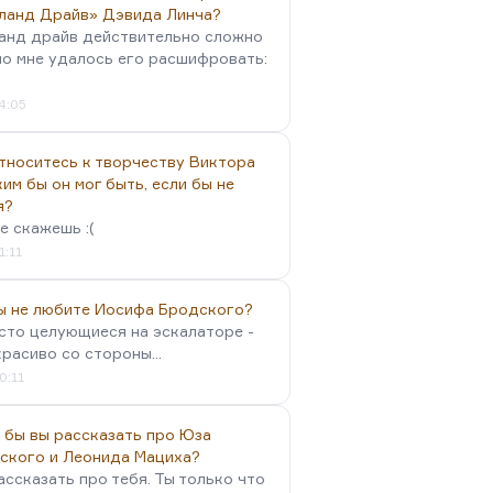
ланд Драйв» Дэвида Линча?
анд драйв действительно сложно
но мне удалось его расшифровать:
4:05
тноситесь к творчеству Виктора
им бы он мог быть, если бы не
я?
е скажешь :(
1:11
вы не любите Иосифа Бродского?
осто целующиеся на эскалаторе -
красиво со стороны...
0:11
 бы вы рассказать про Юза
ского и Леонида Мациха?
ассказать про тебя. Ты только что