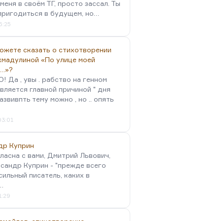
меня в своём ТГ, просто зассал. Ты
пригодиться в будущем, но…
5:25
можете сказать о стихотворении
хмадулиной «По улице моей
…»?
 Да , увы . рабство на генном
вляется главной причиной " дня
Развивпть тему можно , но .. опять
03:01
др Куприн
гласна с вами, Дмитрий Львович,
сандр Куприн - "прежде всего
сильный писатель, каких в
…
1:29