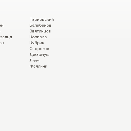
Тарковский
эй
Балабанов
р
Звягинцев
ральд
Коппола
он
Кубрик
Скорсезе
Джармуш
Линч
Феллини