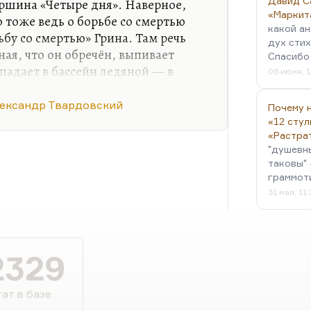
Давид С
аршина «Четыре дня». Наверное,
«Маркит
 тоже ведь о борьбе со смертью
какой ан
ьбу со смертью» Грина. Там речь
дух стих
ная, что он обречён, выпивает
Спасибо 
падает в бассейн ледяной — в
06 июня, 1
ие стрессы для организма. Кстати,
е говорили, что иногда в
ександр Твардовский
Почему н
ает и такое.
«12 стул
«Растра
"душевн
таковы" 
граммот
31 мая, 11
2329
ат в базе