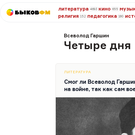
литература
кино
музы
4693
655
Быков
ФМ
религия
педагогика
ист
152
180
Всеволод Гаршин
Четыре дня
ЛИТЕРАТУРА
Смог ли Всеволод Гарши
на войне, так как сам во