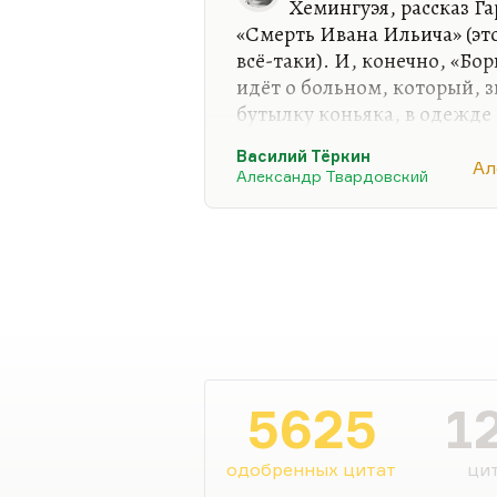
Хемингуэя, рассказ Г
«Смерть Ивана Ильича» (это
всё-таки). И, конечно, «Бор
идёт о больном, который, з
бутылку коньяка, в одежде 
общем, устраивает себе так
Василий Тёркин
профессиональные врачи мн
Ал
Александр Твардовский
критических ситуациях спас
5625
1
одобренных цитат
цит