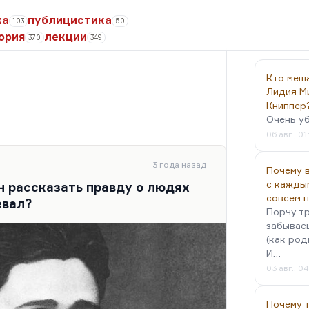
ка
публицистика
103
50
ория
лекции
370
349
Кто меш
Лидия М
Книппер
Очень у
06 авг., 01
3 года назад
Почему в
с кажды
н рассказать правду о людях
совсем 
евал?
Порчу тр
забываеш
(как род
И…
03 авг., 0
Почему 