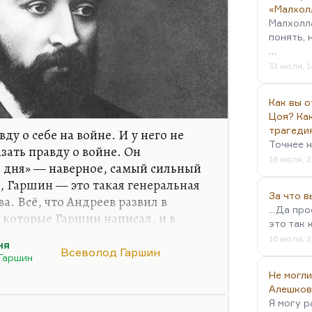
«Малхол
Малхолл
понять, 
…
31 июля, 1
Как вы о
Цоя? Как
трагеди
вду о себе на войне. И у него не
Точнее н
зать правду о войне. Он
16 июля, 2
е дня» — наверное, самый сильный
, Гаршин — это такая генеральная
За что 
. Всё, что Андреев развил в
...Да пр
, которые Гаршин написал, и в
это так 
ости, из которого выросли и
16 июля, 2
ня
ль» Андреева, и, кстати говоря,
Всеволод Гаршин
Гаршин
, конечно, Гаршин. И я думаю, что
Не могли
ю прозу. И неслучайно называли его
Алешков
 кожей, с голыми нервами»
.
Я могу р