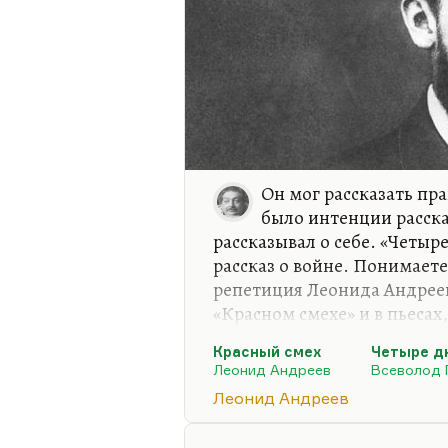
Он мог рассказать пра
было интенции расска
рассказывал о себе. «Четыр
рассказ о войне. Понимаете
репетиция Леонида Андреева
«Красном смехе» и в пьесах
«Красном цветке» в особенн
Красный смех
Четыре д
«Палата №6» Чехова, и «Мыс
Леонид Андреев
Всеволод 
почти всё от Андреева. Это
Леонид Андреев
это великий вклад в русску
«человек без кожи, с содранной