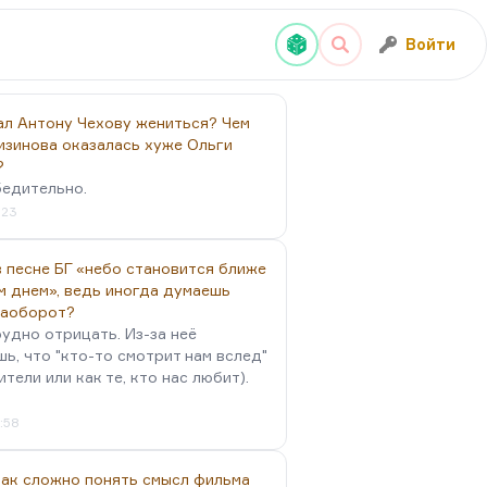
Войти
ал Антону Чехову жениться? Чем
изинова оказалась хуже Ольги
?
бедительно.
:23
 песне БГ «небо становится ближе
м днем», ведь иногда думаешь
наоборот?
удно отрицать. Из-за неё
ь, что "кто-то смотрит нам вслед"
ители или как те, кто нас любит).
4:58
так сложно понять смысл фильма