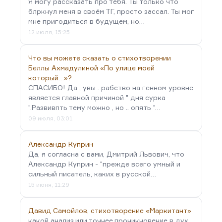
Я могу рассказать про тебя. Ты только что
блркнул меня в своём ТГ, просто зассал. Ты мог
мне пригодиться в будущем, но…
12 июля, 15:25
Что вы можете сказать о стихотворении
Беллы Ахмадулиной «По улице моей
который…»?
СПАСИБО! Да , увы . рабство на генном уровне
является главной причиной " дня сурка
".Развивпть тему можно , но .. опять "…
09 июля, 03:01
Александр Куприн
Да, я согласна с вами, Дмитрий Львович, что
Александр Куприн - "прежде всего умный и
сильный писатель, каких в русской…
15 июня, 11:29
Давид Самойлов, стихотворение «Маркитант»
какой анализ,или точнее,проникновение в дух