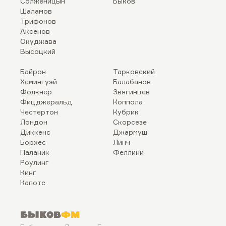
Солженицын
Быков
Шаламов
Трифонов
Аксенов
Окуджава
Высоцкий
Байрон
Тарковский
Хемингуэй
Балабанов
Фолкнер
Звягинцев
Фицджеральд
Коппола
Честертон
Кубрик
Лондон
Скорсезе
Диккенс
Джармуш
Борхес
Линч
Паланик
Феллини
Роулинг
Кинг
Капоте
Быков
ФМ