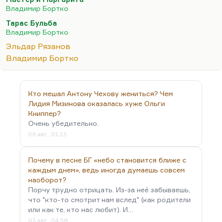
картины. Последняя всё равно великая, я считаю,
Владимир Бортко
«Андерсен», её время ещё придёт. И многие —
Тарас Бульба
например, Долин — по-моему, разделяют эту
Владимир Бортко
оценку.
Эльдар Рязанов
Но мне…
Владимир Бортко
Кто мешал Антону Чехову жениться? Чем
Лидия Мизинова оказалась хуже Ольги
Книппер?
Очень убедительно.
06 авг., 01:23
Почему в песне БГ «небо становится ближе с
каждым днем», ведь иногда думаешь совсем
наоборот?
Порчу трудно отрицать. Из-за неё забываешь,
что "кто-то смотрит нам вслед" (как родители
или как те, кто нас любит). И…
03 авг., 04:58