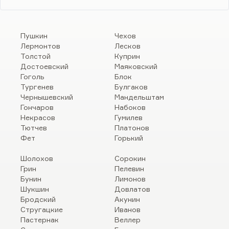
Пушкин
Чехов
Лермонтов
Лесков
Толстой
Куприн
Достоевский
Маяковский
Гоголь
Блок
Тургенев
Булгаков
Чернышевский
Мандельштам
Гончаров
Набоков
Некрасов
Гумилев
Тютчев
Платонов
Фет
Горький
Шолохов
Сорокин
Грин
Пелевин
Бунин
Лимонов
Шукшин
Довлатов
Бродский
Акунин
Стругацкие
Иванов
Пастернак
Веллер