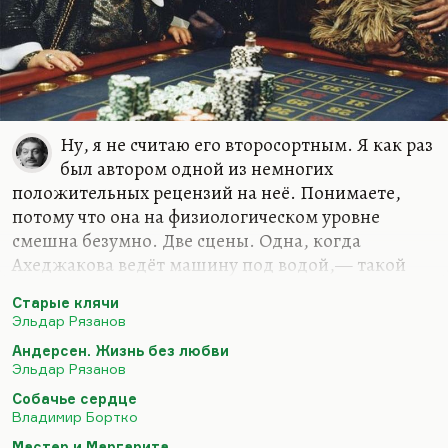
Ну, я не считаю его второсортным. Я как раз
был автором одной из немногих
положительных рецензий на неё. Понимаете,
потому что она на физиологическом уровне
смешна безумно. Две сцены. Одна, когда
Ахеджакова ведёт машину под водой,— такой
привет «Итальянцам в России», которая в свою
Старые клячи
очередь привет «Безумному миру». И конечно,
Эльдар Рязанов
летание Карцева в виде жука. Я помню, что когда
Андерсен. Жизнь без любви
он там полетел, я просто ухохотался до
Эльдар Рязанов
неприличия! Там все оглядывались на премьере в
Собачье сердце
Доме кино. «Старые клячи» — не худший фильм
Владимир Бортко
Рязанова. Другое дело, что у него были слабые
Мастер и Маргарита