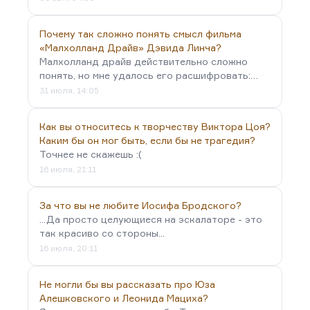
Почему так сложно понять смысл фильма
«Малхолланд Драйв» Дэвида Линча?
Малхолланд драйв действительно сложно
понять, но мне удалось его расшифровать:…
31 июля, 14:05
Как вы относитесь к творчеству Виктора Цоя?
Каким бы он мог быть, если бы не трагедия?
Точнее не скажешь :(
16 июля, 21:11
За что вы не любите Иосифа Бродского?
...Да просто целующиеся на эскалаторе - это
так красиво со стороны...
16 июля, 20:11
Не могли бы вы рассказать про Юза
Алешковского и Леонида Мациха?