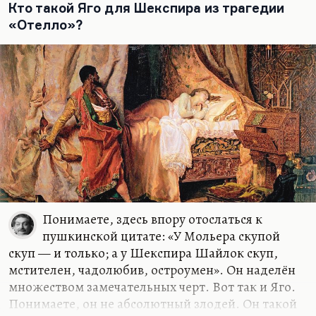
классические хитрецы Шекспира, как тот же Яго,
Кто такой Яго для Шекспира из трагедии
то тогда он был бы немедленно разоблачен. Но
«Отелло»?
он берет как раз абсолютной прямотой, силой,
цельностью личности. Он, как и говорит…
Понимаете, здесь впору отослаться к
пушкинской цитате: «У Мольера скупой
скуп — и только; а у Шекспира Шайлок скуп,
мстителен, чадолюбив, остроумен». Он наделён
множеством замечательных черт. Вот так и Яго.
Понимаете, он не абсолютный злодей. Он такой