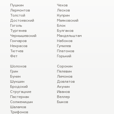
Пушкин
Чехов
Лермонтов
Лесков
Толстой
Куприн
Достоевский
Маяковский
Гоголь
Блок
Тургенев
Булгаков
Чернышевский
Мандельштам
Гончаров
Набоков
Некрасов
Гумилев
Тютчев
Платонов
Фет
Горький
Шолохов
Сорокин
Грин
Пелевин
Бунин
Лимонов
Шукшин
Довлатов
Бродский
Акунин
Стругацкие
Иванов
Пастернак
Веллер
Солженицын
Быков
Шаламов
Трифонов