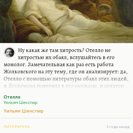
Ну какая же там хитрость? Отелло не
хитростью их обаял, вслушайтесь в его
монолог. Замечательная как раз есть работа
Жолковского на эту тему, где он анализирует: да,
Отелло с помощью литературы обаял этих людей,
и Дездемона поверила в его рассказы, и сенатор
услышал его рассказы. Но эти рассказы, их сила,
Отелло
если угодно, в таком новом документализме — в
Уильям Шекспир
абсолютной непосредственности и простоте, и
Уильям Шекспир
все его обаяние — это обаяние крайней прямоты.
Если бы он стал хитрить, как Брут в своей
известной речи, если бы он стал хитрить, как
ЛИТЕРАТУРА
3 года назад