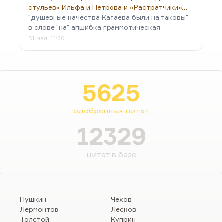
стульев» Ильфа и Петрова и «Растратчики»…
"душевные качества Катаева были на таковы" -
в слове "на" апшибка граммотическая
31 мая, 11:20
5625
одобренных цитат
12329
цитат в базе
Пушкин
Чехов
Лермонтов
Лесков
Толстой
Куприн