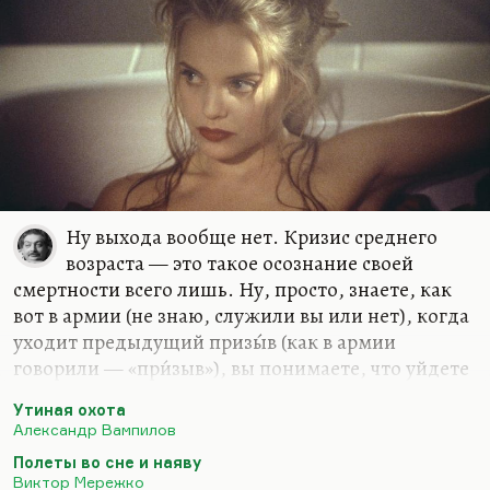
Ну выхода вообще нет. Кризис среднего
возраста — это такое осознание своей
смертности всего лишь. Ну, просто, знаете, как
вот в армии (не знаю, служили вы или нет), когда
уходит предыдущий призы́в (как в армии
говорили — «при́зыв»), вы понимаете, что уйдете
и вы. И это вселяет в вас восторг. Когда-то
Утиная охота
Максим Леви, сын известного психолога и сам
Александр Вампилов
интересный психолог, защищал диплом о
Полеты во сне и наяву
возрастных сдвигах в армии. Вот там он писал…
Виктор Мережко