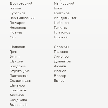
Достоевский
Маяковский
Гоголь
Блок
Тургенев
Булгаков
Чернышевский
Мандельштам
Гончаров
Набоков
Некрасов
Гумилев
Тютчев
Платонов
Фет
Горький
Шолохов
Сорокин
Грин
Пелевин
Бунин
Лимонов
Шукшин
Довлатов
Бродский
Акунин
Стругацкие
Иванов
Пастернак
Веллер
Солженицын
Быков
Шаламов
Трифонов
Аксенов
Окуджава
Высоцкий