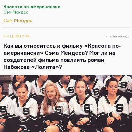
Или работу написал, не помню. Но мне он
Красота по-американски
рассказывал, что старики, «деды», они и ведут
Сэм Мендес
себя по-стариковски, постоянно повторяют «мы в
Сэм Мендес
твои годы». В армии такая перевернутая система
ценностей, потому что это такая «жизнь к
смерти», сказал бы Хайдеггер, это стремление как
ЛИТЕРАТУРА
2 года назад
можно…
Как вы относитесь к фильму «Красота по-
американски» Сэма Мендеса? Мог ли на
создателей фильма повлиять роман
Набокова «Лолита»?