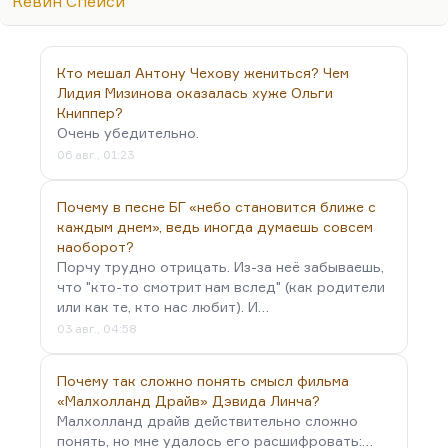
Кевин Спейси
Этот фильм транслирует не мысль, мысль-то там
очень проста: все мы живём, как этот несчастный
полковник и его сосед, помешанный на
Кто мешал Антону Чехову жениться? Чем
гомосексуализме, мы всё живём в плену своих
Лидия Мизинова оказалась хуже Ольги
заблуждений, а реальность совершенно не такова
Книппер?
Очень убедительно.
и к этому не сводится. Поэтому эта девочка,
06 авг., 01:23
которая представляется герою…
Почему в песне БГ «небо становится ближе с
каждым днем», ведь иногда думаешь совсем
наоборот?
Порчу трудно отрицать. Из-за неё забываешь,
что "кто-то смотрит нам вслед" (как родители
или как те, кто нас любит). И…
03 авг., 04:58
Почему так сложно понять смысл фильма
«Малхолланд Драйв» Дэвида Линча?
Малхолланд драйв действительно сложно
понять, но мне удалось его расшифровать:…