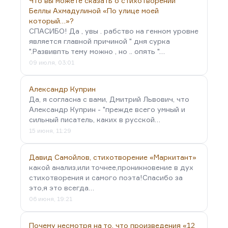
Что вы можете сказать о стихотворении
Беллы Ахмадулиной «По улице моей
который…»?
СПАСИБО! Да , увы . рабство на генном уровне
является главной причиной " дня сурка
".Развивпть тему можно , но .. опять "…
09 июля, 03:01
Александр Куприн
Да, я согласна с вами, Дмитрий Львович, что
Александр Куприн - "прежде всего умный и
сильный писатель, каких в русской…
15 июня, 11:29
Давид Самойлов, стихотворение «Маркитант»
какой анализ,или точнее,проникновение в дух
стихотворения и самого поэта!Спасибо за
это,я это всегда…
06 июня, 19:21
Почему несмотря на то, что произведения «12