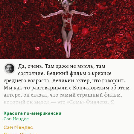
Да, очень. Там даже не мысль, там
состояние. Великий фильм о кризисе
среднего возраста. Великий актёр, что говорить.
Мы как-то разговаривали с Кончаловским об этом
актере, он сказал, что самый страшный фильм,
который он видел,— это «Семь» Финчера. Я
согласен. Именно благодаря тому же самому
Красота по-американски
актёру эта картина вылезает на высочайший
Сэм Мендес
уровень — при том, что сам сценарий там
Сэм Мендес
довольно зауряден.