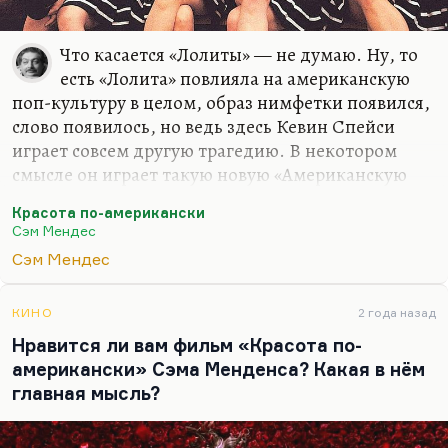
Что касается «Лолиты» — не думаю. Ну, то
есть «Лолита» повлияла на американскую
поп-культуру в целом, образ нимфетки появился,
слово появилось, но ведь здесь Кевин Спейси
играет совсем другую трагедию. В некотором
смысле он играет такую новую «Американскую
трагедию» — американскую мечту,
Красота по-американски
растворившуюся в быту, и в некотором смысле
Сэм Мендес
даже утраченную. Потому что все эти герои — и
Сэм Мендес
сумасшедший полковник, и несчастная девочка,
и сын этого полковника, которого он подозревает
в гомосексуализме, и мать, вот эта жена героя —
КИНО
2 года назад
все они равняются на те или иные американские
Нравится ли вам фильм «Красота по-
мифы, и все понимают полную несостоятельность
американски» Сэма Менденса? Какая в нём
этих мифов.
главная мысль?
Герой, у которого единственные счастливые
минуты в течение дня — это…