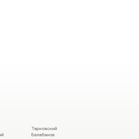
Тарковский
эй
Балабанов