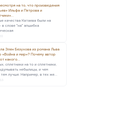
есмотря на то, что произведения
ьев» Ильфа и Петрова и
тчики»…
ые качества Катаева были на
- в слове "на" апшибка
ическая
:20
ла Элен Безухова из романа Льва
о «Война и мир»? Почему автор
 от какого…
х, сплетники на то и сплетники,
ыдумывать небылицы, и чем
 тем лучше. Например, в тех же…
:13