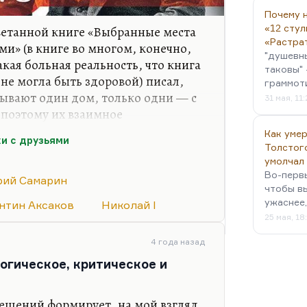
Почему н
«12 стул
еветанной книге «Выбранные места
«Растра
ми» (в книге во многом, конечно,
"душевн
кая больная реальность, что книга
таковы" 
 не могла быть здоровой) писал,
граммот
сывают один дом, только одни — с
31 мая, 11
, поэтому их взаимное
многих отношениях вредно и
Как умер
и с друзьями
против стирания этих граней,
Толстог
дь между западниками и
умолчал
Во-первы
шенно конкретная разница. Одни
ий Самарин
чтобы в
ые признаки:
«Мы такие — и
ужаснее,
нтин Аксаков
Николай I
но называть себя русскими и
25 мая, 18
знаём всё недостатки и…
4 года назад
огическое, критическое и
ешений формирует, на мой взгляд,