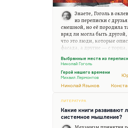
Знаете, Гоголь в окл
из переписки с друзья
смешной, но её породила та
вряд ли могла быть другой,
что это люди, которые опи
фасада, а другие — с торца
раздражение, конечно, во 
Выбранные места из переписк
непостижимо. Но я как раз 
Николай Гоголь
потому что, видите ли, ве
Герой нашего времени
славянофилами одна совер
Юр
Михаил Лермонтов
делают упор на имманентн
Николай Языков
Конста
поэтому мы правы. Патриотич
оправдывать русских. Мы при
ЛИТЕРАТУРА
Какие книги развивают л
системное мышление?
Механизм принятия р