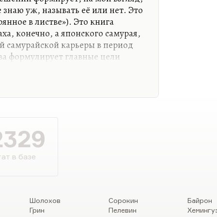
 знаю уж, называть её или нет. Это
янное в листве»). Это книга
ха, конечно, а японского самурая,
й самурайской карьеры в период
ва формулирует главные цели
лавные ценности, изложенные в
енил Мисима и многие другие
собственно, ценность одна: «
Во всех
й смерть. Это нетрудно. Исполнись
вовать надо так, как будто прыгаешь
2329
вещи изложены.…
ат в базе
Шолохов
Сорокин
Байрон
Грин
Пелевин
Хемингу