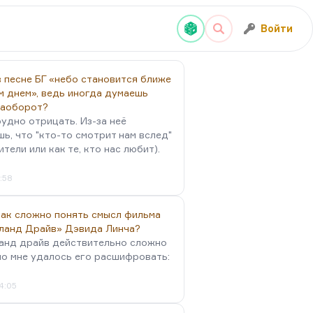
Войти
 песне БГ «небо становится ближе
м днем», ведь иногда думаешь
наоборот?
удно отрицать. Из-за неё
ь, что "кто-то смотрит нам вслед"
ители или как те, кто нас любит).
4:58
так сложно понять смысл фильма
ланд Драйв» Дэвида Линча?
анд драйв действительно сложно
но мне удалось его расшифровать:
4:05