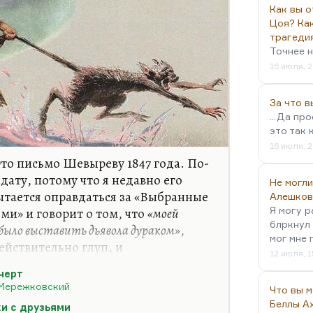
Как вы о
Цоя? Как
трагеди
Точнее н
16 июля, 2
За что 
...Да пр
это так 
16 июля, 2
Это письмо Шевыреву 1847 года. По-
дату, потому что я недавно его
Не могли
ытается оправдаться за «Выбранные
Алешков
ями» и говорит о том, что
«моей
Я могу р
блркнул 
 было выставить дьявола дураком»
,
мог мне 
действительно глуп, и
12 июля, 1
оль и черт» (хотя это даже не
 черт
) разобрал эту формулу подробно. У
Мережковский
Что вы 
ицо. Дьявол постоянно
Беллы А
и с друзьями