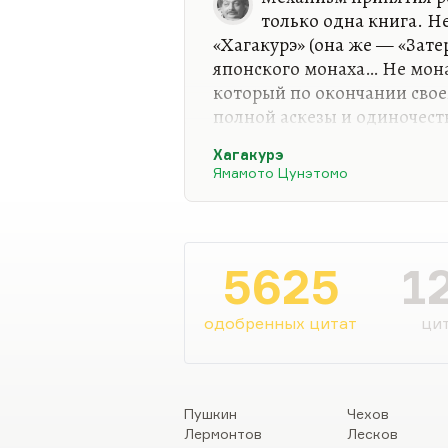
только одна книга. Не
«Хагакурэ» (она же — «Затер
японского монаха… Не мона
который по окончании свое
полной аскезы и одиночест
жизни. Мне кажется, что г
Хагакурэ
«Хагакурэ», которые так ц
Ямамото Цунэтомо
замечательные люди… Там, 
ситуациях выбора предпочита
решимости и действуй. Дейст
в холодную воду
».
5625
1
Там очень многие важные 
одобренных цитат
цит
Пушкин
Чехов
Лермонтов
Лесков