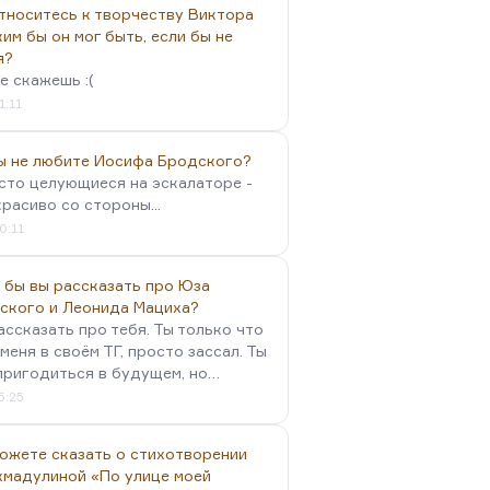
тноситесь к творчеству Виктора
им бы он мог быть, если бы не
я?
е скажешь :(
1:11
вы не любите Иосифа Бродского?
осто целующиеся на эскалаторе -
красиво со стороны...
0:11
 бы вы рассказать про Юза
ского и Леонида Мациха?
ассказать про тебя. Ты только что
меня в своём ТГ, просто зассал. Ты
пригодиться в будущем, но…
5:25
можете сказать о стихотворении
хмадулиной «По улице моей