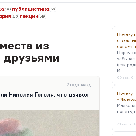
ка
публицистика
103
50
ория
лекции
370
349
Почему в
с кажды
места из
совсем 
Порчу тр
с друзьями
забываеш
(как род
И…
03 авг., 0
2 года назад
Почему 
ли Николая Гоголя, что дьявол
«Малхол
Малхолл
понять, 
…
31 июля, 1