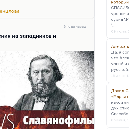
ианство, иронию Мефистофеля,
который
ом деле он обыватель, он обезьяна
СПАСИБО!
Венцлова
 прекрасная мысль, я ее часто
уровне я
сурка ".
"…
3 года назад
09 июля, 
ения на западников и
Алексан
Да, я со
что Алек
умный и 
русской
15 июня, 1
Давид С
«Маркит
какой ан
дух стих
Спасибо 
06 июня, 1