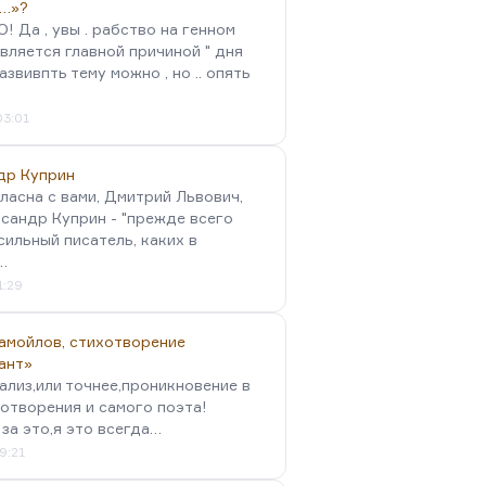
…»?
 Да , увы . рабство на генном
вляется главной причиной " дня
Развивпть тему можно , но .. опять
03:01
др Куприн
гласна с вами, Дмитрий Львович,
сандр Куприн - "прежде всего
сильный писатель, каких в
…
1:29
амойлов, стихотворение
ант»
ализ,или точнее,проникновение в
отворения и самого поэта!
за это,я это всегда…
9:21