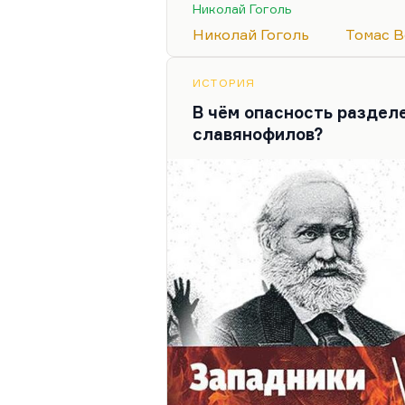
приписывает себе люцифер
Николай Гоголь
бунтарство Каина, а на сам
Николай Гоголь
Томас 
бога, он приживальщик. Это
цитирую и вообще…
ИСТОРИЯ
В чём опасность раздел
славянофилов?