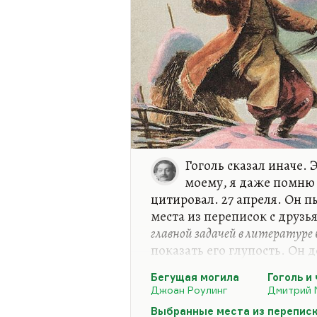
Гоголь сказал иначе. 
моему, я даже помню 
цитировал. 27 апреля. Он п
места из переписок с друзь
главной задачей в литературе
показать его глупость. Он 
Мережковский в статье «Гог
Бегущая могила
Гоголь и
статья, это большая работа
Джоан Роулинг
Дмитрий 
дьявола не демоническое л
Выбранные места из переписк