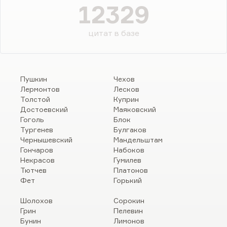
12329
цитат в базе
Пушкин
Чехов
Лермонтов
Лесков
Толстой
Куприн
Достоевский
Маяковский
Гоголь
Блок
Тургенев
Булгаков
Чернышевский
Мандельштам
Гончаров
Набоков
Некрасов
Гумилев
Тютчев
Платонов
Фет
Горький
Шолохов
Сорокин
Грин
Пелевин
Бунин
Лимонов