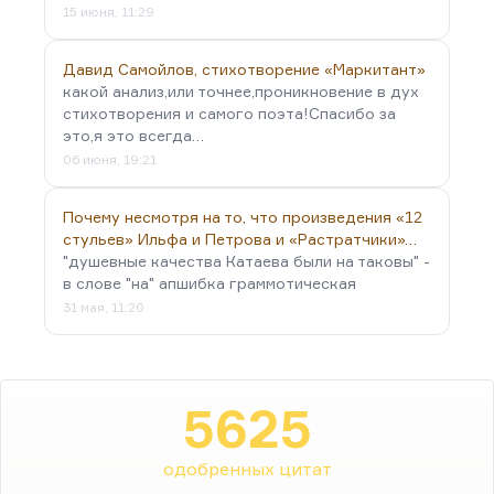
15 июня, 11:29
Давид Самойлов, стихотворение «Маркитант»
какой анализ,или точнее,проникновение в дух
стихотворения и самого поэта!Спасибо за
это,я это всегда…
06 июня, 19:21
Почему несмотря на то, что произведения «12
стульев» Ильфа и Петрова и «Растратчики»…
"душевные качества Катаева были на таковы" -
в слове "на" апшибка граммотическая
31 мая, 11:20
5625
одобренных цитат