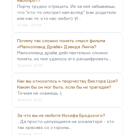
наоборот?
Порчу трудно отрицать. Из-за неё забываешь,
что "кто-то смотрит нам вслед" (как родители
или как те, кто нас любит). И…
03 авг., 04:58
Почему так сложно понять смысл фильма
«Малхолланд Драйв» Дэвида Линча?
Малхолланд драйв действительно сложно
понять, но мне удалось его расшифровать:…
31 июля, 14:05
Как вы относитесь к творчеству Виктора Цоя?
Каким бы он мог быть, если бы не трагедия?
Точнее не скажешь :(
16 июля, 21:11
За что вы не любите Иосифа Бродского?
...Да просто целующиеся на эскалаторе - это
так красиво со стороны...
16 июля, 20:11