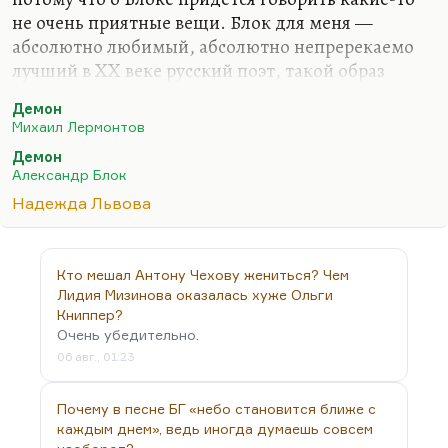
не очень приятные вещи. Блок для меня —
абсолютно любимый, абсолютно непререкаемо
лучший в XX веке русский поэт, такой образ
почти святости. Но дело в том, что, когда Блок
Демон
говорил о себе
«опаленный языками подземельного
Михаил Лермонтов
огня»
, он, в общем, не так уж лгал. И когда
Демон
Даниил Андреев, автор лучшего, наверное,
Александр Блок
очерка о Блоке, входящего в «Розу Мира»,
Надежда Львова
говорит, что
«Блок предстал ему опаленным, и долго
потом выжигали ещё из него потом в скитаниях по
адским областям эти темные области»
,— наверное,
Кто мешал Антону Чехову жениться? Чем
не так уж он не прав в своем визионерстве.
Лидия Мизинова оказалась хуже Ольги
Дело в том, что Блок…
Книппер?
Очень убедительно.
06 авг., 01:23
Почему в песне БГ «небо становится ближе с
каждым днем», ведь иногда думаешь совсем