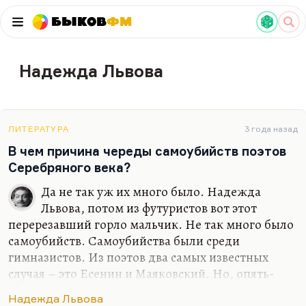
Быков
ФМ
Надежда Львова
ЛИТЕРАТУРА
3 года назад
В чем причина череды самоубийств поэтов
Серебряного века?
Да не так уж их много было. Надежда
Львова, потом из футуристов вот этот
перерезавший горло мальчик. Не так много было
самоубийств. Самоубийства были среди
гимназистов. Из поэтов два самых известных
случая – это Есенин и Маяковский. Но, опять-
таки, видите ли, страшную вещь скажу, но поэты
Надежда Львова