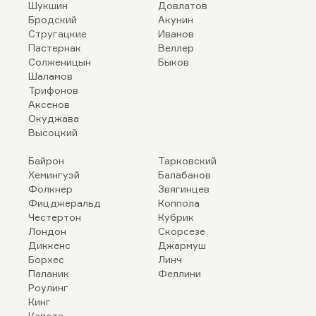
Шукшин
Довлатов
Бродский
Акунин
Стругацкие
Иванов
Пастернак
Веллер
Солженицын
Быков
Шаламов
Трифонов
Аксенов
Окуджава
Высоцкий
Байрон
Тарковский
Хемингуэй
Балабанов
Фолкнер
Звягинцев
Фицджеральд
Коппола
Честертон
Кубрик
Лондон
Скорсезе
Диккенс
Джармуш
Борхес
Линч
Паланик
Феллини
Роулинг
Кинг
Капоте