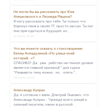
Не могли бы вы рассказать про Юза
Алешковского и Леонида Мациха?
Я могу рассказать про тебя. Ты только что
блркнул меня в своём ТГ, просто зассал. Ты мог
мне пригодиться в будущем, но…
12 июля, 15:25
Что вы можете сказать о стихотворении
Беллы Ахмадулиной «По улице моей
который…»?
СПАСИБО! Да , увы . рабство на генном уровне
является главной причиной " дня сурка
".Развивпть тему можно , но .. опять "…
09 июля, 03:01
Александр Куприн
Да, я согласна с вами, Дмитрий Львович, что
Александр Куприн - "прежде всего умный и
сильный писатель, каких в русской…