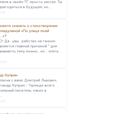
меня в своём ТГ, просто зассал. Ты
пригодиться в будущем, но…
5:25
можете сказать о стихотворении
хмадулиной «По улице моей
…»?
 Да , увы . рабство на генном
вляется главной причиной " дня
Развивпть тему можно , но .. опять
03:01
др Куприн
гласна с вами, Дмитрий Львович,
сандр Куприн - "прежде всего
сильный писатель, каких в
…
1:29