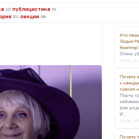
ка
публицистика
103
50
ория
лекции
370
349
Кто меш
Лидия М
Книппер
Очень у
06 авг., 01
Почему в
с кажды
совсем 
Порчу тр
забываеш
(как род
И…
03 авг., 0
Почему 