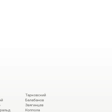
Тарковский
эй
Балабанов
р
Звягинцев
ральд
Коппола