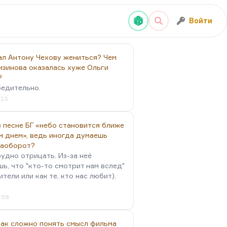
Войти
ал Антону Чехову жениться? Чем
изинова оказалась хуже Ольги
?
бедительно.
:23
 песне БГ «небо становится ближе
м днем», ведь иногда думаешь
наоборот?
удно отрицать. Из-за неё
ь, что "кто-то смотрит нам вслед"
ители или как те, кто нас любит).
4:58
так сложно понять смысл фильма