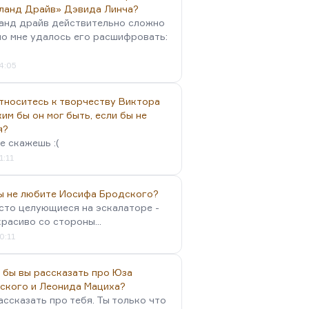
ланд Драйв» Дэвида Линча?
анд драйв действительно сложно
но мне удалось его расшифровать:
4:05
тноситесь к творчеству Виктора
им бы он мог быть, если бы не
я?
е скажешь :(
1:11
вы не любите Иосифа Бродского?
осто целующиеся на эскалаторе -
красиво со стороны...
0:11
 бы вы рассказать про Юза
ского и Леонида Мациха?
ассказать про тебя. Ты только что