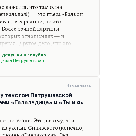
 кажется, что там одна
ениальная!) — это пьеса «Балкон
сает в середине, но это
 Более точной картины
екоторых отношениях — и
речал. Другое дело, что это
, заданные в «Номере Один»,
и девушки в голубом
ане Петрушевской. Но там всё
дмила Петрушевская
 впервые, и там была такая
многие, читая эту книгу, просто от
онять — ну, уж слишком
тому, конечно, книга осталась
4 года назад
ду текстом Петрушевской
ами «Гололедица» и «Ты и я»
кон ку-ку» — это прекрасная…
лютно точно. Это потому, что
из учениц Синявского (конечно,
 героинь «Синтаксиса». Она