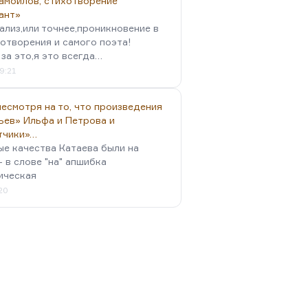
амойлов, стихотворение
ант»
ализ,или точнее,проникновение в
отворения и самого поэта!
за это,я это всегда…
9:21
есмотря на то, что произведения
ьев» Ильфа и Петрова и
тчики»…
ые качества Катаева были на
- в слове "на" апшибка
ическая
:20