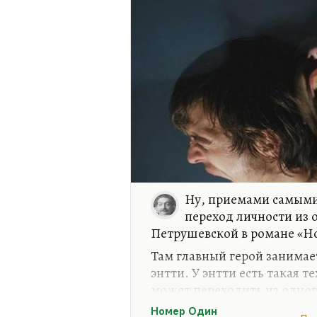
даже ради моего блага, это
реакцию. Но я откровенно 
Ну, приемами самыми 
переход личности из о
Петрушевской в романе «Н
Там главный герой занимае
энтти. У энтти есть такая 
может переходить из одного
душу, свое «я» умудрился п
Номер Один