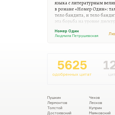
действительно даже для пе
языка с литературным вел
«Один врач начал лечить себ
в романе «Номер Один»: та
вместо одного мизинца на
тело бандита, и тело банди
эта борьба на уровне диск
вселяется в тело бандита, 
Номер Один
ребёнку принести денег, а 
Лю
Людмила Петрушевская
насилует жену. Это потряса
думаю, и чудо, конечно, ф
5625
1
одобренных цитат
цит
Пушкин
Чехов
Лермонтов
Лесков
Толстой
Куприн
Достоевский
Маяковский