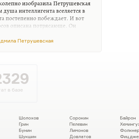
рестроечной России радикален.
иколепно изобразила Петрушевская
я сам и долечился до того, что
м душа интеллигента вселяется в
…
та постепенно побеждает. И вот
урсов описана потрясающе. Он
чтобы своей жене и больному
в результате избивает ребёнка и
дмила Петрушевская
ющая глава, языковое чудо, я
абульной изобретательности.
2329
ат в базе
Шолохов
Сорокин
Байрон
Грин
Пелевин
Хемингу
Бунин
Лимонов
Фолкне
Шукшин
Довлатов
Фицдже