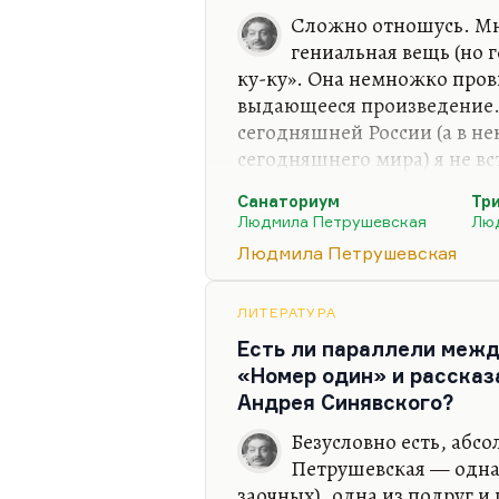
Сложно отношусь. Мне
гениальная вещь (но г
ку-ку». Она немножко прови
выдающееся произведение.
сегодняшней России (а в н
сегодняшнего мира) я не вст
продолжает основные темы
Санаториум
Тр
действительно великом ром
Людмила Петрушевская
Лю
обжигало так, всё было так
Людмила Петрушевская
громокипящая новизна, что 
раздражения не могли её п
шокирующий материал. Поэ
ЛИТЕРАТУРА
недооценённой.
Есть ли параллели меж
«Номер один» и рассказ
Но при всём при этом «Бал
Андрея Синявского?
Безусловно есть, абсо
Петрушевская — одна 
заочных), одна из подруг и