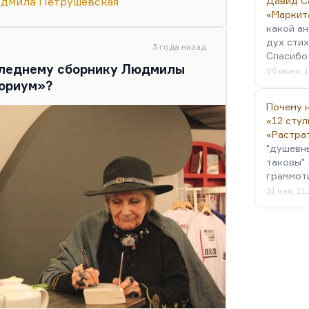
дмила Петрушевская
Давид С
ому авторитету, преступнику.
«Маркит
скую душу к нему, чтобы он
какой ан
льному мальчику, к жене — и
дух стих
3 года назад
Спасибо 
оследнему сборнику Людмилы
06 июня, 1
ачинается мучительное
ориум»?
ллигента и манеры, лексики
Почему н
 побеждает тело…
«12 стул
«Растра
"душевн
таковы" 
граммот
31 мая, 11