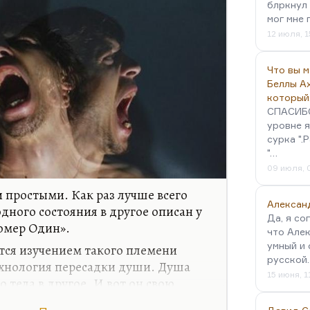
блркнул 
 вызывает у меня сложную
мог мне 
при этом считаю, что…
12 июля, 1
Что вы 
Беллы А
который
СПАСИБО!
уровне я
сурка ".
"…
09 июля, 
простыми. Как раз лучше всего
Алексан
дного состояния в другое описан у
Да, я со
омер Один».
что Алек
умный и 
тся изучением такого племени
русской
технология пересадки души. Душа
15 июня, 1
 тела в другое. И вот он свою
одсадить к такому человеку —