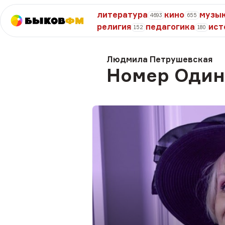
литература
кино
музы
4693
655
Быков
ФМ
религия
педагогика
ист
152
180
Людмила Петрушевская
Номер Один