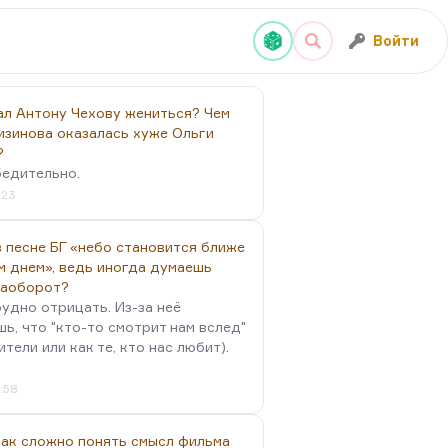
Войти
ал Антону Чехову жениться? Чем
изинова оказалась хуже Ольги
?
бедительно.
:23
 песне БГ «небо становится ближе
м днем», ведь иногда думаешь
наоборот?
удно отрицать. Из-за неё
ь, что "кто-то смотрит нам вслед"
ители или как те, кто нас любит).
4:58
так сложно понять смысл фильма