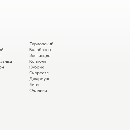
Тарковский
эй
Балабанов
р
Звягинцев
ральд
Коппола
он
Кубрик
Скорсезе
Джармуш
Линч
Феллини