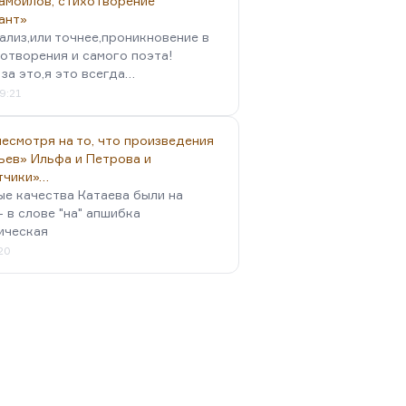
амойлов, стихотворение
ант»
ализ,или точнее,проникновение в
отворения и самого поэта!
за это,я это всегда…
9:21
есмотря на то, что произведения
ьев» Ильфа и Петрова и
тчики»…
ые качества Катаева были на
- в слове "на" апшибка
ическая
:20