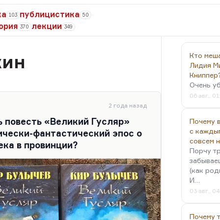
ка
публицистика
103
50
ория
лекции
370
349
кин
Кто меш
Лидия М
Книппер
Очень у
06 авг., 01
2 года назад
 повесть «Великий Гусляр»
Почему в
с кажды
ически-фантастический эпос о
совсем 
ека в провинции?
Порчу тр
забываеш
(как род
И…
03 авг., 0
Почему 