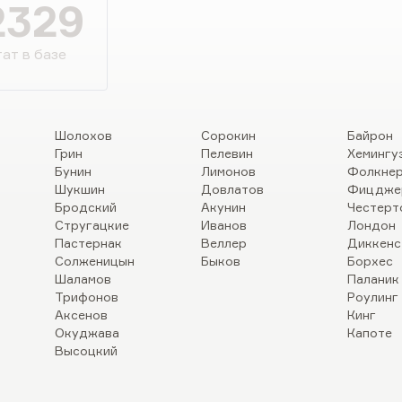
2329
ат в базе
Шолохов
Сорокин
Байрон
Грин
Пелевин
Хемингу
Бунин
Лимонов
Фолкне
Шукшин
Довлатов
Фицдже
Бродский
Акунин
Честерт
Стругацкие
Иванов
Лондон
Пастернак
Веллер
Диккенс
Солженицын
Быков
Борхес
Шаламов
Паланик
Трифонов
Роулинг
Аксенов
Кинг
Окуджава
Капоте
Высоцкий