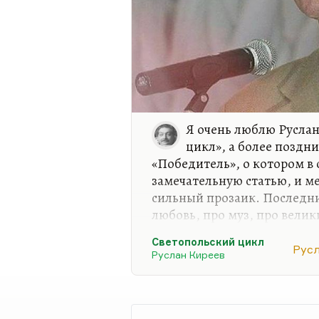
Я очень люблю Руслан
цикл», а более поздн
«Победитель», о котором в
замечательную статью, и м
сильный прозаик. Последни
любовь, про муз, про вели
очень нравятся. Киреев в к
Светопольский цикл
много напечатал хорошей п
Рус
Руслан Киреев
(ранний) тоже прелестный,
очень мало знала таких пе
Лихоносова, Евгения Лукина