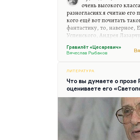
очень высокого класс
разногласиях я считаю его 
кого ещё вот почитать тако
фантастику, то, наверное, 
Успенского, Андрея Лазарч
высокого класса авторов. Др
Гравилёт «Цесаревич»
Лукьяненко язык очень неп
Вя
Вячеслав Рыбаков
он, если угодно, написал м
смысле. Он мысли свои про
парадоксально. И, конечно
ЛИТЕРАТУРА
мыслитель, Лукьяненко — 
Что вы думаете о прозе 
хорошая, настоящая фантас
оцениваете его «Светоп