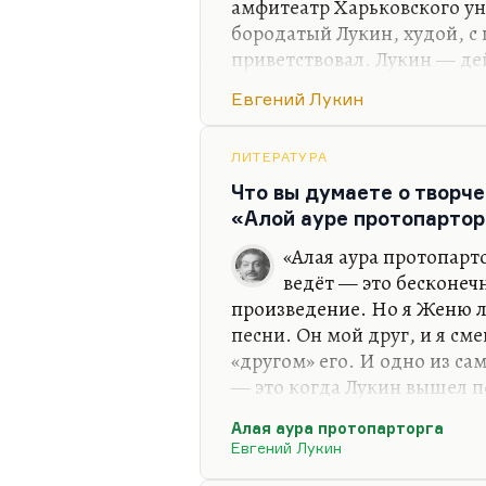
амфитеатр Харьковского ун
бородатый Лукин, худой, с г
приветствовал. Лукин — де
полном смысле этого слова.
Евгений Лукин
очень люблю его замечател
Посмотри: встаёт цунами
ЛИТЕРАТУРА
Над скорлупками квартир.
Что вы думаете о творче
Так, разделываясь с нами,
«Алой ауре протопартор
Красота спасает мир.
«Алая аура протопарт
У него вообще много дейст
ведёт — это бесконеч
песен великих. Ну, Господи
произведение. Но я Женю л
Что ты, княже,…
песни. Он мой друг, и я сме
«другом» его. И одно из с
— это когда Лукин вышел п
одной из главных аудиторий
Алая аура протопарторга
амфитеатр встал, приветств
Евгений Лукин
часто цитирую многие его с