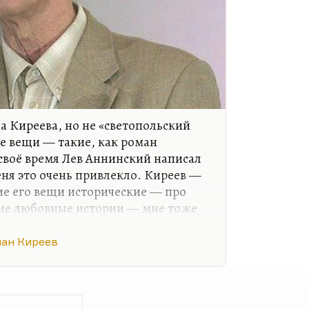
а Киреева, но не «светопольский
ие вещи — такие, как роман
 своё время Лев Аннинский написал
еня это очень привлекло. Киреев —
е его вещи исторические — про
кие любовные истории — мне тоже
ачестве редактора «Нового мира»
розы. И «светопольский цикл»
лан Киреев
 потому что русская провинция
вцов. Можно назвать, пожалуй,
, а по большому счёту их и нет.