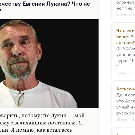
странные яблоки из параллельного
блркнул 
рчеству Евгения Лукина? Что не
мог мне 
?
12 июля, 1
Что вы 
Беллы А
который
СПАСИБО!
уровне я
сурка ".
"…
09 июля, 
Алексан
Да, я со
что Алек
умный и 
русской
оворить, потому что Лукин — мой
15 июня, 1
 нему с величайшим почтением. Я
сни. Я помню, как встал весь