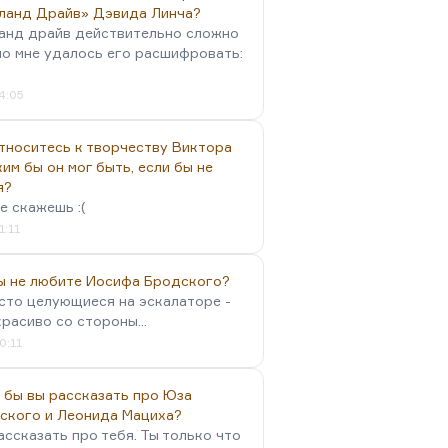
ланд Драйв» Дэвида Линча?
анд драйв действительно сложно
но мне удалось его расшифровать:
4:05
тноситесь к творчеству Виктора
им бы он мог быть, если бы не
я?
е скажешь :(
1:11
вы не любите Иосифа Бродского?
осто целующиеся на эскалаторе -
красиво со стороны...
0:11
 бы вы рассказать про Юза
ского и Леонида Мациха?
ассказать про тебя. Ты только что