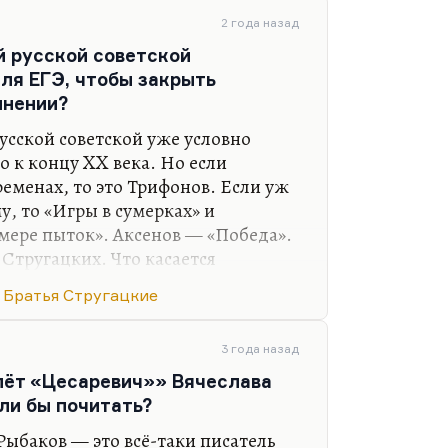
2 года назад
й русской советской
ля ЕГЭ, чтобы закрыть
инении?
русской советской уже условно
 к концу XX века. Но если
ременах, то это Трифонов. Если уж
, то «Игры в сумерках» и
мере пыток». Аксенов — «Победа».
 Стругацких. Что касается
то, конечно, «Новые робинзоны» и
Братья Стругацкие
оторые позволяют закрыть сразу
ельскую тему. Солженицын —
юбые крохотки. Двучастные
3 года назад
косовое варенье». Солженицына
лёт «Цесаревич»» Вячеслава
 — «Синий фонарь» или «Ухряб».
ли бы почитать?
рассказ из «Первого…
Рыбаков — это всё-таки писатель