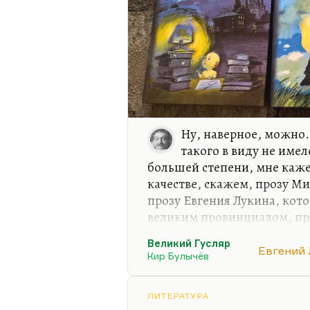
Ну, наверное, можно.
такого в виду не имел
большей степени, мне каже
качестве, скажем, прозу М
прозу Евгения Лукина, кот
великим провинциалом, пр
провинциализма (в самом в
Великий Гусляр
Булычёва, то вот из его соч
Евгений
Кир Булычёв
откровенное, ну, лучшее и
странная, не очень популя
страшненькая такая. Помни
ЛИТЕРАТУРА