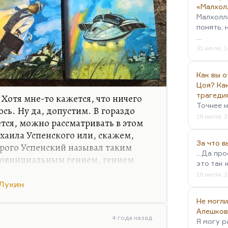
«Малхол
Малхолл
понять, 
…
31 июля, 1
Как вы о
Цоя? Как
трагеди
 Хотя мне-то кажется, что ничего
Точнее н
ось. Ну да, допустим. В гораздо
16 июля, 2
тся, можно рассматривать в этом
ихаила Успенского или, скажем,
За что 
орого Успенский называл таким
...Да пр
овинциальным гением, гением
это так 
ысшем смысле). Что касается
16 июля, 2
инений, мне кажется, что самое
 Лукин
зображение провинции — это такая
Не могли
рная повесть «Половина жизни»,
Алешков
те, где на провинциальном базаре
4 года назад
Я могу р