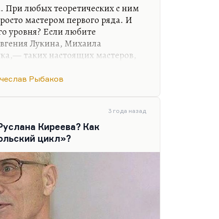
а. При любых теоретических с ним
просто мастером первого ряда. И
го уровня? Если любите
Евгения Лукина, Михаила
ука,— таких настоящих мастеров,
угих как-то… кстати говоря, у
лохой. Просто опять-таки Рыбаков,
чеслав Рыбаков
еньше и тщательнее в каком-то
думывает более глубоко и более
, Рыбаков — в большей степени
3 года назад
изобразитель. Но фантастика…
Руслана Киреева? Как
тика, она…
ольский цикл»?