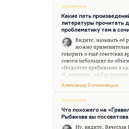
Гляжу от злобы костяной
ЛИТЕРАТУРА
на то, что пpойдено.
Какие пять произведени
Пока я лаялся с женой,
литературы прочитать д
погибла Родина.
проблематику тем в соч
Иду по городу — гляжу:
Видите, называть её 
окопы веером.
можно применительно
Ну я ей, тваpи, покажу
говорить о ещё советских в
сегодня…
совсем небольшие по объему
«Недолгое пребывание в ка
И, вероятно, любая повесть
произведений 90-х годов, 
Александр Солженицын
«Гигиена» Петрушевской, к
же и тему антиутопии и с
«Адлиг Швенкиттен» или л
ЛИТЕРАТУРА
рассказы, например, «Абри
Что похожего на «Грави
надо обязательно. Пелевин
Рыбакова вы посоветова
Сорокин — я думаю, любой 
Ну, видите, Вячеслав 