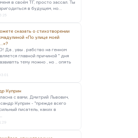
меня в своём ТГ, просто зассал. Ты
пригодиться в будущем, но…
5:25
можете сказать о стихотворении
хмадулиной «По улице моей
…»?
 Да , увы . рабство на генном
вляется главной причиной " дня
Развивпть тему можно , но .. опять
03:01
др Куприн
гласна с вами, Дмитрий Львович,
сандр Куприн - "прежде всего
сильный писатель, каких в
…
1:29