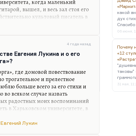
Давид С
иверситета, когда маленький
«Маркит
итарой, вышел, и весь зал стоя его
какой ан
йствительно культовый писатель в
дух стих
 Он — волгоградский писатель. И я
Спасибо 
ьное четверостишье:
06 июня, 1
4 года назад
Почему н
стве Евгения Лукина и о его
«12 стул
«Растра
га»?
"душевн
орга», где домовой повествование
вительно превосходных стихов и
таковы" 
граммот
но трогательное и прелестное
:
31 мая, 11
юблю больше всего за его стихи и
ю во всяком случае назвать
амых радостных моих воспоминаний
еть в Харьковском университете, в
, и весь этот гигантский
уя его. Он — великолепный поэт. Я
Евгений Лукин
тихи.