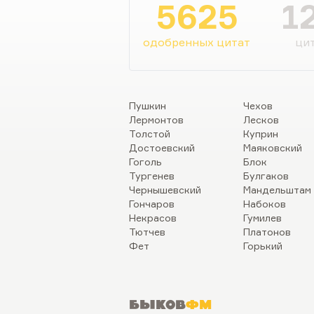
5625
1
одобренных цитат
цит
Пушкин
Чехов
Лермонтов
Лесков
Толстой
Куприн
Достоевский
Маяковский
Гоголь
Блок
Тургенев
Булгаков
Чернышевский
Мандельштам
Гончаров
Набоков
Некрасов
Гумилев
Тютчев
Платонов
Фет
Горький
Быков
ФМ