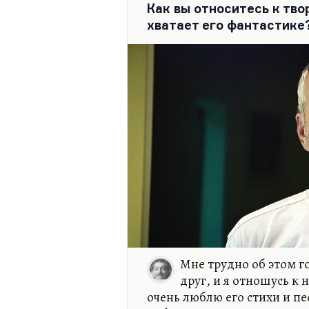
вдруг начинают продавать 
Как вы относитесь к тво
мира. И вот «провинция…
хватает его фантастике
Мне трудно об этом г
друг, и я отношусь к
очень люблю его стихи и пе