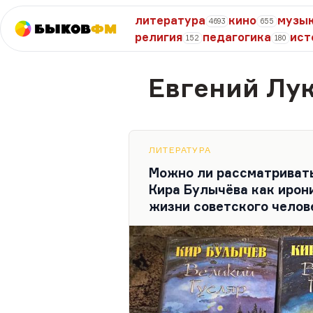
литература
кино
музы
4693
655
Быков
ФМ
религия
педагогика
ист
152
180
Евгений Лу
ЛИТЕРАТУРА
Можно ли рассматривать
Кира Булычёва как ирон
жизни советского челов