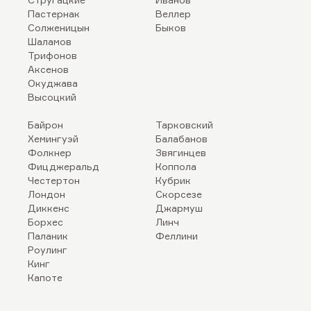
Пастернак
Веллер
Солженицын
Быков
Шаламов
Трифонов
Аксенов
Окуджава
Высоцкий
Байрон
Тарковский
Хемингуэй
Балабанов
Фолкнер
Звягинцев
Фицджеральд
Коппола
Честертон
Кубрик
Лондон
Скорсезе
Диккенс
Джармуш
Борхес
Линч
Паланик
Феллини
Роулинг
Кинг
Капоте