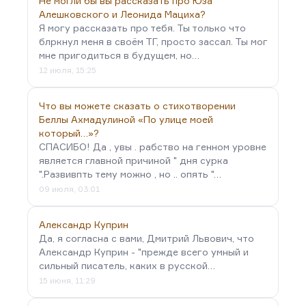
Не могли бы вы рассказать про Юза
Алешковского и Леонида Мациха?
Я могу рассказать про тебя. Ты только что
блркнул меня в своём ТГ, просто зассал. Ты мог
мне пригодиться в будущем, но…
12 июля, 15:25
Что вы можете сказать о стихотворении
Беллы Ахмадулиной «По улице моей
который…»?
СПАСИБО! Да , увы . рабство на генном уровне
является главной причиной " дня сурка
".Развивпть тему можно , но .. опять "…
09 июля, 03:01
Александр Куприн
Да, я согласна с вами, Дмитрий Львович, что
Александр Куприн - "прежде всего умный и
сильный писатель, каких в русской…
15 июня, 11:29