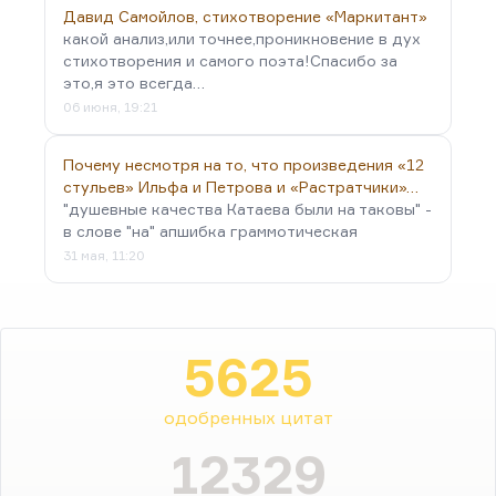
Давид Самойлов, стихотворение «Маркитант»
какой анализ,или точнее,проникновение в дух
стихотворения и самого поэта!Спасибо за
это,я это всегда…
06 июня, 19:21
Почему несмотря на то, что произведения «12
стульев» Ильфа и Петрова и «Растратчики»…
"душевные качества Катаева были на таковы" -
в слове "на" апшибка граммотическая
31 мая, 11:20
5625
одобренных цитат
12329