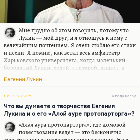
Мне трудно об этом говорить, потому что
Лукин — мой друг, и я отношусь к нему с
величайшим почтением. Я очень люблю его стихи
и песни. Я помню, как встал весь амфитеатр
Харьковского университета, когда маленький
бородатый Лукин, худой, с гитарой, вышел, и
весь зал стоя его приветствовал. Лукин —
Евгений Лукин
действительно культовый писатель в полном
смысле этого слова. Он — волгоградский
писатель. И я очень люблю его замечательное
ЛИТЕРАТУРА
4 года назад
четверостишье:
Что вы думаете о творчестве Евгения
Лукина и о его «Алой ауре протопарторга»?
Посмотри: встаёт цунами
Над скорлупками квартир.
«Алая аура протопарторга», где домовой
Так, разделываясь с нами,
повествование ведёт — это бесконечно
Красота спасает мир.
трогательное и прелестное произведение. Но я