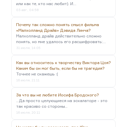
или как те, кто нас любит). И…
03 авг., 04:58
Почему так сложно понять смысл фильма
«Малхолланд Драйв» Дэвида Линча?
Малхолланд драйв действительно сложно
понять, но мне удалось его расшифровать:…
31 июля, 14:05
Как вы относитесь к творчеству Виктора Цоя?
Каким бы он мог быть, если бы не трагедия?
Точнее не скажешь :(
16 июля, 21:11
За что вы не любите Иосифа Бродского?
...Да просто целующиеся на эскалаторе - это
так красиво со стороны...
16 июля, 20:11