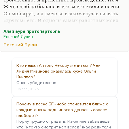
Женю люблю больше всего за его стихи и песни.
У него вообще много действительно
Он мой друг, и я смею во всяком случае назвать
превосходных стихов и песен великих. Ну,
«другом» его. И одно из самых радостных моих
Господи:
воспоминаний — это когда Лукин вышел петь в
Что ты, княже,…
Алая аура протопарторга
Харьковском университете, в одной из главных
Евгений Лукин
аудиторий, и весь этот гигантский амфитеатр
Евгений Лукин
встал, приветствуя его. Он — великолепный поэт.
Я часто цитирую многие его стихи.
Гляжу от злобы костяной
Кто мешал Антону Чехову жениться? Чем
на то, что пpойдено.
Лидия Мизинова оказалась хуже Ольги
Пока я лаялся с женой,
Книппер?
Очень убедительно.
погибла Родина.
06 авг., 01:23
Иду по городу — гляжу:
окопы веером.
Почему в песне БГ «небо становится ближе с
Ну я ей, тваpи, покажу
каждым днем», ведь иногда думаешь совсем
сегодня…
наоборот?
Порчу трудно отрицать. Из-за неё забываешь,
что "кто-то смотрит нам вслед" (как родители