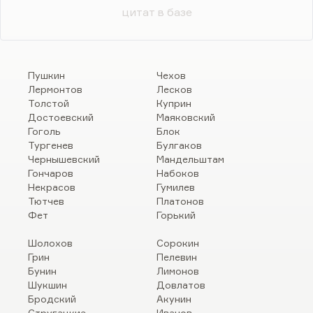
цитат в базе
Пушкин
Чехов
Лермонтов
Лесков
Толстой
Куприн
Достоевский
Маяковский
Гоголь
Блок
Тургенев
Булгаков
Чернышевский
Мандельштам
Гончаров
Набоков
Некрасов
Гумилев
Тютчев
Платонов
Фет
Горький
Шолохов
Сорокин
Грин
Пелевин
Бунин
Лимонов
Шукшин
Довлатов
Бродский
Акунин
Стругацкие
Иванов