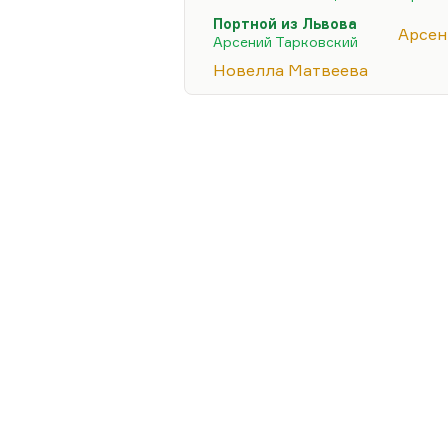
(он просто со мной подружи
Портной из Львова
лавку писателей уже регуля
Арсен
Арсений Тарковский
избранный «Окуджава». Ну 
Новелла Матвеева