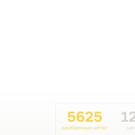
5625
1
одобренных цитат
цит