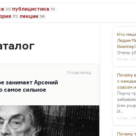
ка
публицистика
103
50
ория
лекции
370
349
Кто меш
Лидия М
аталог
Книппер
Очень у
06 авг., 01
3 года назад
Почему в
с кажды
ре занимает Арсений
совсем 
о самое сильное
Порчу тр
забываеш
(как род
И…
03 авг., 0
Почему 