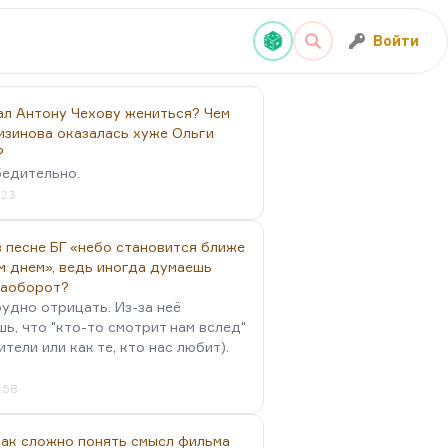
Войти
ал Антону Чехову жениться? Чем
изинова оказалась хуже Ольги
?
бедительно.
:23
 песне БГ «небо становится ближе
м днем», ведь иногда думаешь
наоборот?
удно отрицать. Из-за неё
ь, что "кто-то смотрит нам вслед"
ители или как те, кто нас любит).
4:58
так сложно понять смысл фильма