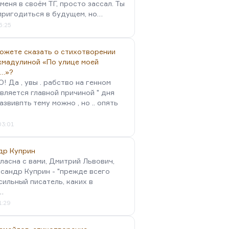
меня в своём ТГ, просто зассал. Ты
пригодиться в будущем, но…
5:25
можете сказать о стихотворении
хмадулиной «По улице моей
…»?
 Да , увы . рабство на генном
вляется главной причиной " дня
Развивпть тему можно , но .. опять
03:01
др Куприн
гласна с вами, Дмитрий Львович,
сандр Куприн - "прежде всего
сильный писатель, каких в
…
1:29