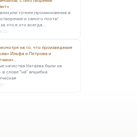
амойлов, стихотворение
ант»
ализ,или точнее,проникновение в
отворения и самого поэта!
за это,я это всегда…
9:21
есмотря на то, что произведения
ьев» Ильфа и Петрова и
тчики»…
ые качества Катаева были на
- в слове "на" апшибка
ическая
:20