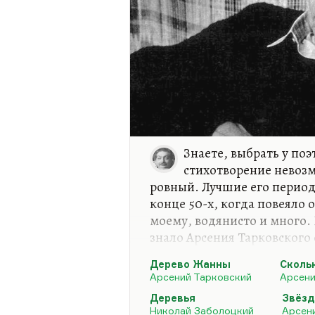
Знаете, выбрать у поэ
стихотворение невозм
ровный. Лучшие его периоды
конце 50-х, когда повеяло о
моему, водянисто и много.
знало Арсения Тарковского 
которые мы выучили наизуст
Дерево Жанны
Сколь
крайней мере, если вы не 
Арсений Тарковский
Арсени
писателей. Когда я познако
Деревья
Звёзд
она нашла во мне какой то
Николай Заболоцкий
Арсен