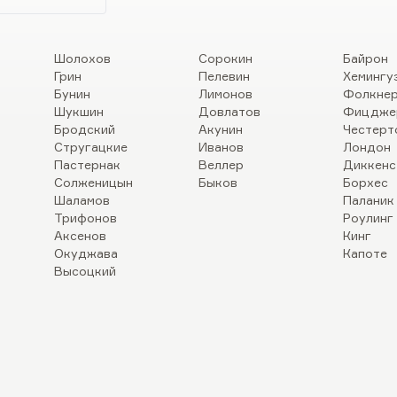
Шолохов
Сорокин
Байрон
Грин
Пелевин
Хемингу
Бунин
Лимонов
Фолкне
Шукшин
Довлатов
Фицдже
Бродский
Акунин
Честерт
Стругацкие
Иванов
Лондон
Пастернак
Веллер
Диккенс
Солженицын
Быков
Борхес
Шаламов
Паланик
Трифонов
Роулинг
Аксенов
Кинг
Окуджава
Капоте
Высоцкий