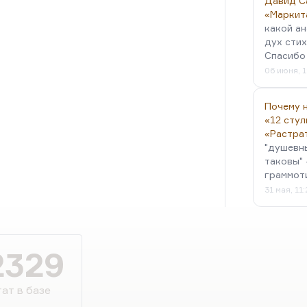
Давид С
«Маркит
какой ан
дух стих
Спасибо 
06 июня, 1
Почему н
«12 стул
«Растра
"душевн
таковы" 
граммот
31 мая, 11
2329
ат в базе