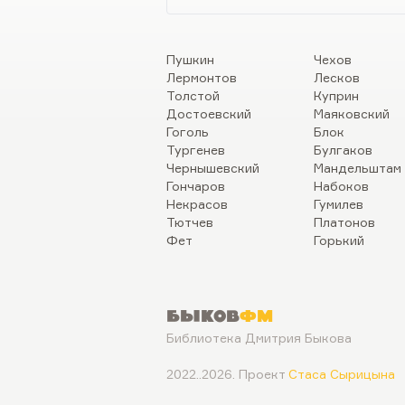
Пушкин
Чехов
Лермонтов
Лесков
Толстой
Куприн
Достоевский
Маяковский
Гоголь
Блок
Тургенев
Булгаков
Чернышевский
Мандельштам
Гончаров
Набоков
Некрасов
Гумилев
Тютчев
Платонов
Фет
Горький
Быков
ФМ
Библиотека Дмитрия Быкова
2022..2026. Проект
Стаса Сырицына