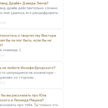
ланд Драйв» Дэвида Линча?
анд драйв действительно сложно
но мне удалось его расшифровать:
4:05
тноситесь к творчеству Виктора
им бы он мог быть, если бы не
я?
е скажешь :(
1:11
вы не любите Иосифа Бродского?
осто целующиеся на эскалаторе -
красиво со стороны...
0:11
 бы вы рассказать про Юза
ского и Леонида Мациха?
ассказать про тебя. Ты только что