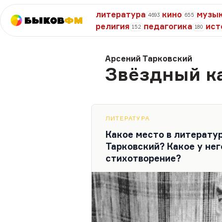
литература
кино
музы
4693
655
Быков
ФМ
религия
педагогика
ист
152
180
Арсений Тарковский
Звёздный к
ЛИТЕРАТУРА
Какое место в литерату
Тарковский? Какое у нег
стихотворение?