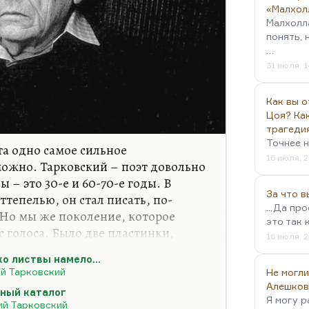
«Малхол
Малхолл
понять, 
…
31 июля, 1
Как вы о
Цоя? Как
трагеди
Точнее н
та одно самое сильное
16 июля, 2
ожно. Тарковский – поэт довольно
 – это 30-е и 60-70-е годы. В
За что 
ттепелью, он стал писать, по-
...Да пр
 Но мы же поколение, которое
это так 
с голоса. Было две пластинки,
16 июля, 2
ь. А книги-то было не достать. По
ко листвы намело…
были вхожи в Книжную лавку
й Тарковский
Не могли
мился с Матвеевой в 1984 году, и
Алешков
ный каталог
лк, вместе с Иваном Семеновичем
Я могу р
ий Тарковский