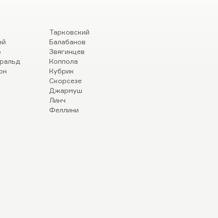
Тарковский
эй
Балабанов
р
Звягинцев
ральд
Коппола
он
Кубрик
Скорсезе
Джармуш
Линч
Феллини