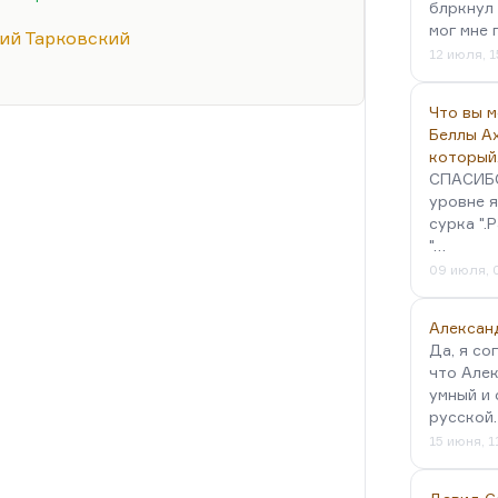
лся), я стал заходить в Книжную
блркнул 
мог мне 
рно. У меня появился свой
ий Тарковский
12 июля, 1
и как-то у меня стали книжки…
Что вы 
Беллы А
который
СПАСИБО!
уровне я
сурка ".
"…
09 июля, 
Алексан
Да, я со
что Алек
умный и 
русской
15 июня, 1