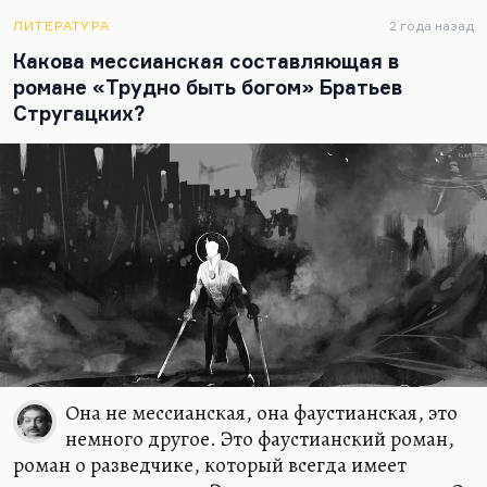
Стругацких) в «Евангелии Булгакова», разложен
на две ипостаси: добрая – Г.А. Носов, силовая –
ЛИТЕРАТУРА
2 года назад
демиург. Это такая попытка построения
Какова мессианская составляющая в
двойного, двоящегося образа бога. Вещь все
романе «Трудно быть богом» Братьев
равно написанная как реакция на большой лом
Стругацких?
времен, во многих отношениях переходная. Я
думаю, мы ее только будем…
Она не мессианская, она фаустианская, это
немного другое. Это фаустианский роман,
роман о разведчике, который всегда имеет