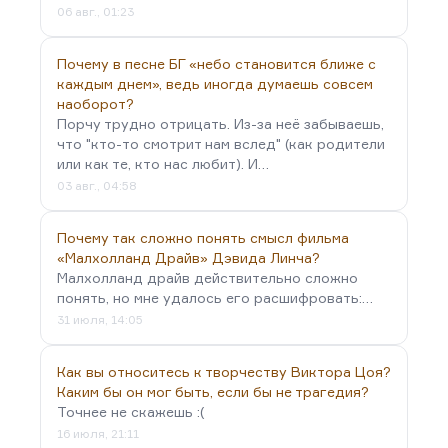
06 авг., 01:23
Почему в песне БГ «небо становится ближе с
каждым днем», ведь иногда думаешь совсем
наоборот?
Порчу трудно отрицать. Из-за неё забываешь,
что "кто-то смотрит нам вслед" (как родители
или как те, кто нас любит). И…
03 авг., 04:58
Почему так сложно понять смысл фильма
«Малхолланд Драйв» Дэвида Линча?
Малхолланд драйв действительно сложно
понять, но мне удалось его расшифровать:…
31 июля, 14:05
Как вы относитесь к творчеству Виктора Цоя?
Каким бы он мог быть, если бы не трагедия?
Точнее не скажешь :(
16 июля, 21:11