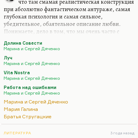
что там смамая реалистическая конструкция
при абсолютно фантастическом антураже, самая
глубокая психология и самая сильное,
убедительное, обаятельное описание любви.
Понимаете, дело в том, что мы очень часто с
любовью путаем зависимость. Иногда
Долина Совести
физиологическую зависимость, иногда –
Марина и Сергей Дяченко
психологическую. Это такие формы абьюза. Они
Луч
интенсивно, талантливо, тонко плетут эту сеть,
Марина и Сергей Дяченко
иногда совершенно бессознательно. И вот вы уже
Vita Nostra
оплетены, вы уже не можете сделать и шага. Это
Марина и Сергей Дяченко
не любовь, это зависимость или созависимость.
Работа над ошибками
Вот у Марины с Сережей (Сережа был
Марина и Сергей Дяченко
профессиональный психолог) замечательно
Марина и Сергей Дяченко
проведено это различие. А так-то, в принципе, у
Мария Галина
Дяченко…
Братья Стругацкие
ЛИТЕРАТУРА
3 года назад