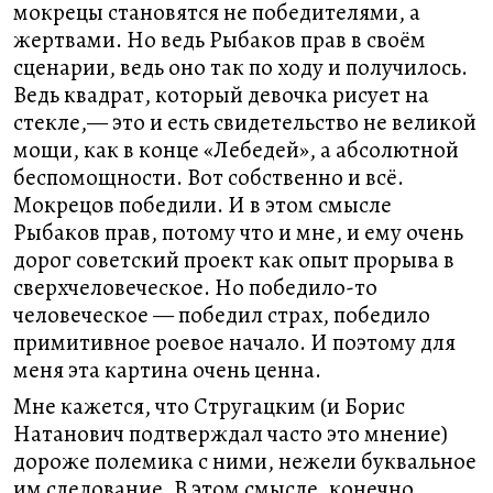
мокрецы становятся не победителями, а
жертвами. Но ведь Рыбаков прав в своём
сценарии, ведь оно так по ходу и получилось.
Ведь квадрат, который девочка рисует на
стекле,— это и есть свидетельство не великой
мощи, как в конце «Лебедей», а абсолютной
беспомощности. Вот собственно и всё.
Мокрецов победили. И в этом смысле
Рыбаков прав, потому что и мне, и ему очень
дорог советский проект как опыт прорыва в
сверхчеловеческое. Но победило-то
человеческое — победил страх, победило
примитивное роевое начало. И поэтому для
меня эта картина очень ценна.
Мне кажется, что Стругацким (и Борис
Натанович подтверждал часто это мнение)
дороже полемика с ними, нежели буквальное
им следование. В этом смысле, конечно,