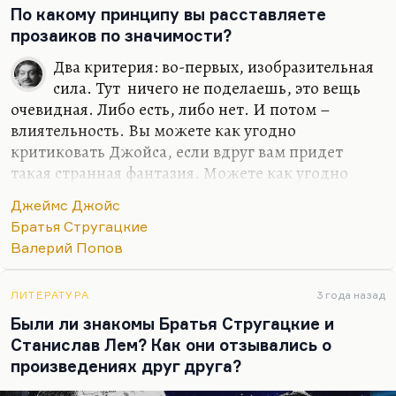
По какому принципу вы расставляете
прозаиков по значимости?
Два критерия: во-первых, изобразительная
сила. Тут ничего не поделаешь, это вещь
очевидная. Либо есть, либо нет. И потом –
влиятельность. Вы можете как угодно
критиковать Джойса, если вдруг вам придет
такая странная фантазия. Можете как угодно
критиковать Джойса, но вы не можете отрицать
Джеймс Джойс
одного: Джойс создал роман, который дал
Братья Стругацкие
огромный толчок и американской, и европейской
Валерий Попов
прозе. Степень влиятельности писателя – очень
важная вещь при его оценке. Насколько
жизнеспособны и насколько для других
ЛИТЕРАТУРА
3 года назад
целительны и соблазнительны оказались
Были ли знакомы Братья Стругацкие и
открытые ими практики. Это первое.
Станислав Лем? Как они отзывались о
произведениях друг друга?
Второе – возвращаясь к изобразительной силе, –
насколько выпукло, насколько точно этот текст