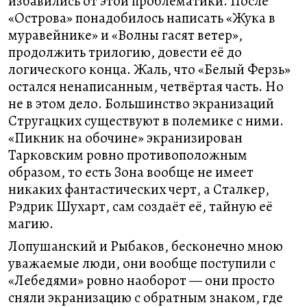
избавились от этой проблематики. После
«Острова» понадобилось написать «Жука в
муравейнике» и «Волны гасят ветер»,
продолжить трилогию, довести её до
логического конца. Жаль, что «Белый Ферзь»
остался ненаписанным, четвёртая часть. Но
не в этом дело. Большинство экранизаций
Стругацких существуют в полемике с ними.
«Пикник на обочине» экранизирован
Тарковским ровно противоположным
образом, то есть Зона вообще не имеет
никаких фантастических черт, а Сталкер,
Рэдрик Шухарт, сам создаёт её, тайную её
магию.
Лопушанский и Рыбаков, бесконечно мною
уважаемые люди, они вообще поступили с
«Лебедями» ровно наоборот — они просто
сняли экранизацию с обратным знаком, где