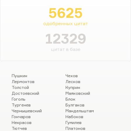
5625
одобренных цитат
12329
цитат в базе
Пушкин
Чехов
Лермонтов
Лесков
Толстой
Куприн
Достоевский
Маяковский
Гоголь
Блок
Тургенев
Булгаков
Чернышевский
Мандельштам
Гончаров
Набоков
Некрасов
Гумилев
Тютчев
Платонов