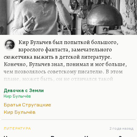
Бориса Натановича Стругацкого именно на этой
книжке.
В этой книге, как в зерне, сконцентрировались
все главные приемы и темы поздних
Стругацких. Хотя это сравнительно ранняя…
Кир Булычев был попыткой большого,
взрослого фантаста, замечательного
сюжетчика выжить в детской литературе.
Конечно, Булычев знал, понимал и мог больше,
чем позволялось советскому писателю. В этом
плане, может быть, он не отличался такой
интеллектуальной мощью, как Стругацкие, но он
Девочка с Земли
обладал, безусловно, великолепным сюжетным
Кир Булычёв
мастерством. И потом, знаете, Булычев был
Братья Стругацкие
абсолютно человечен. Вот если Стругацкие, как и
Кир Булычёв
всякие модернисты, были абсолютно
несентиментальны, то Булычев, мне кажется, был
человеком большой сентиментальности,
ЛИТЕРАТУРА
2 года назад