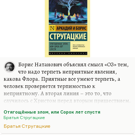
Борис Натанович объяснял смысл «ОЗ» тем,
что надо терпеть неприятные явления,
какова Флора. Приятные все умеют терпеть, а
человек проверяется терпимостью к
неприятному. А вторая линия – это то, что
случилось с Христом перед вторым пришествием.
Он вернется не прежним. Это замечательная
Отягощённые злом, или Сорок лет спустя
догадка. Есть Иешуа Га-Ноцри, есть Г.А. Носов –
Братья Стругацкие
новый персонаж, новый учитель. И опять
Братья Стругацкие
Христос, как у Мирера (близкого друга