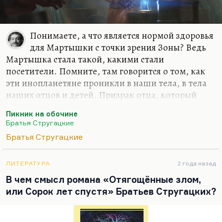
Понимаете, а что является нормой здоровья
для Мартышки с точки зрения Зоны? Ведь
Мартышка стала такой, какими стали
посетители. Помните, там говорится о том, как
эти инопланетяне проникли в наши тела, в тела
наших отцов и детей. Призрак отца, который
пришел с кладбища, этот страшный, в некотором
Пикник на обочине
смысле бессмертный фантом (конечно, намек на
Братья Стругацкие
советский культ мертвых и их бесконечное
Братья Стругацкие
воскрешение); Мартышка, которая скрипит по
ночам и издает тот же страшный скрип, который
доносится из Зоны от вагонеток с песком.
ЛИТЕРАТУРА
2 года назад
В чем смысл романа «Отягощённые злом,
Это очень страшно придумано: она стала
или Сорок лет спустя» Братьев Стругацких?
молчать, перестала говорить, она всегда была при
этом покрыта шерсткой, а глаза были без белка.
При этом она всегда была веселая, а папа язык…