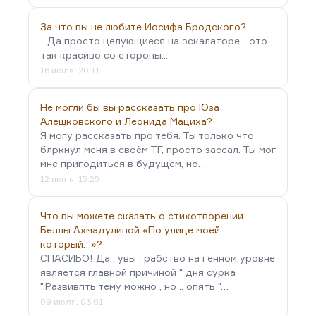
За что вы не любите Иосифа Бродского?
...Да просто целующиеся на эскалаторе - это
так красиво со стороны...
16 июля, 20:11
Не могли бы вы рассказать про Юза
Алешковского и Леонида Мациха?
Я могу рассказать про тебя. Ты только что
блркнул меня в своём ТГ, просто зассал. Ты мог
мне пригодиться в будущем, но…
12 июля, 15:25
Что вы можете сказать о стихотворении
Беллы Ахмадулиной «По улице моей
который…»?
СПАСИБО! Да , увы . рабство на генном уровне
является главной причиной " дня сурка
".Развивпть тему можно , но .. опять "…
09 июля, 03:01