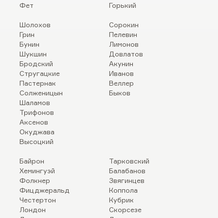
Фет
Горький
Шолохов
Сорокин
Грин
Пелевин
Бунин
Лимонов
Шукшин
Довлатов
Бродский
Акунин
Стругацкие
Иванов
Пастернак
Веллер
Солженицын
Быков
Шаламов
Трифонов
Аксенов
Окуджава
Высоцкий
Байрон
Тарковский
Хемингуэй
Балабанов
Фолкнер
Звягинцев
Фицджеральд
Коппола
Честертон
Кубрик
Лондон
Скорсезе