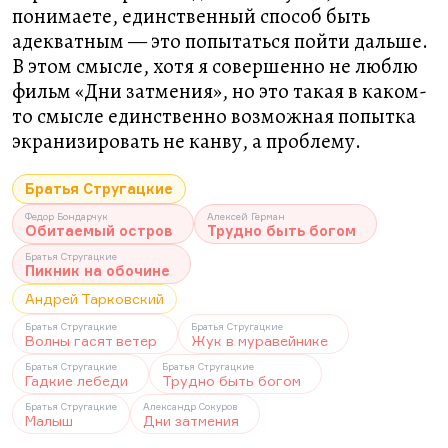
понимаете, единственный способ быть
адекватным — это попытаться пойти дальше.
В этом смысле, хотя я совершенно не люблю
фильм «Дни затмения», но это такая в каком-
то смысле единственно возможная попытка
экранизировать не канву, а проблему.
Братья Стругацкие
Федор Бондарчук
Алексей Герман
Обитаемый остров
Трудно быть богом
Братья Стругацкие
Пикник на обочине
Андрей Тарковский
Братья Стругацкие
Братья Стругацкие
Волны гасят ветер
Жук в муравейнике
Братья Стругацкие
Братья Стругацкие
Гадкие лебеди
Трудно быть богом
Братья Стругацкие
Александр Сокуров
Малыш
Дни затмения