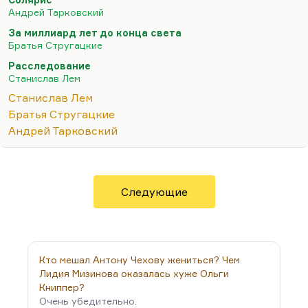
Но Лем и Стругацкие, безусловно, находились в
Андрей Тарковский
ситуации взаимного влияния. Я думаю, что
За миллиард лет до конца света
«Насморк» и «Рукопись, найденная в ванне»
Братья Стругацкие
повлияли на поздних Стругацких, в особенности
Расследование
на «За миллиард лет…». Некоторые идеи
Станислав Лем
Стругацких, прежде всего пессимизм в
Станислав Лем
отношении Странников, я думаю, повлиял на
Братья Стругацкие
«Фиаско», повлиял на Лема, это невозможность
Андрей Тарковский
контакта. Стругацкие тоже всю…
Следующие
Кто мешал Антону Чехову жениться? Чем
Лидия Мизинова оказалась хуже Ольги
Книппер?
Очень убедительно.