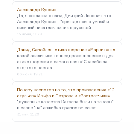
Александр Куприн
Да, я согласна с вами, Дмитрий Львович, что
Александр Куприн - "прежде всего умный и
сильный писатель, каких в русской…
15 июня, 11:29
Давид Самойлов, стихотворение «Маркитант»
какой анализ,или точнее,проникновение в дух
стихотворения и самого поэта!Спасибо за
это,я это всегда…
06 июня, 19:21
Почему несмотря на то, что произведения «12
стульев» Ильфа и Петрова и «Растратчики»…
"душевные качества Катаева были на таковы" -
в слове "на" апшибка граммотическая
31 мая, 11:20