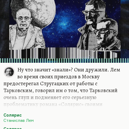
передает…
Ну что значит «знали»? Они дружили. Лем
во время своих приездов в Москву
предостерегал Стругацких от работы с
Тарковским, говорил им о том, что Тарковский
очень глуп и подменяет его серьезную
проблематику романа «Солярис» своими
земными богоискательскими и иными
Солярис
установками. Он видел в нем безнадежного
Станислав Лем
гуманитария.
Солярис