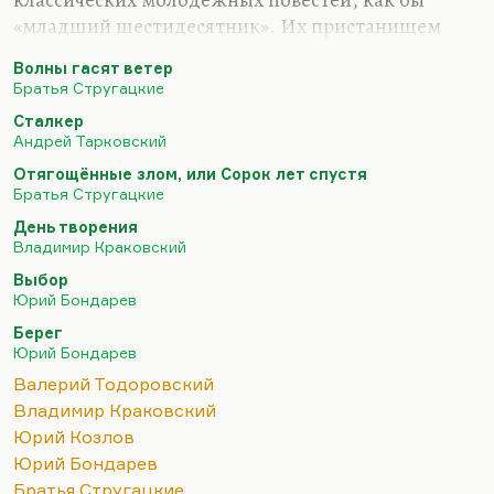
«младший шестидесятник». Их пристанищем
стала «Юность», которая посильно продолжала
Волны гасят ветер
аксеновские традиции, но уже без Аксенова. У
Братья Стругацкие
Краковского была экранизированная,
Сталкер
молодежная, очень стебная повесть «Какая у вас
Андрей Тарковский
улыбка». Было несколько повестей для научной
Отягощённые злом, или Сорок лет спустя
молодежи. Потом он написал «День творения» –
Братья Стругацкие
роман, который не столько за крамолу, сколько за
День творения
формальную изощренность получил звездюлей в
Владимир Краковский
советской прессе. Но очень быстро настала
Выбор
Перестройка. Краковский во Владимире жил,…
Юрий Бондарев
Берег
Юрий Бондарев
Валерий Тодоровский
Владимир Краковский
Юрий Козлов
Юрий Бондарев
Братья Стругацкие