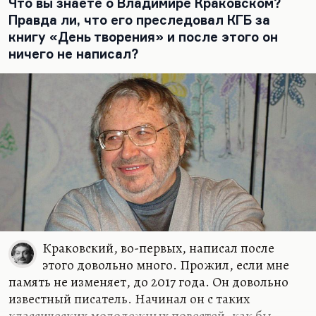
чуткости, пронзительной печали о человеческой
Что вы знаете о Владимире Краковском?
участи.
Правда ли, что его преследовал КГБ за
книгу «День творения» и после этого он
Интересная, кстати, это тема. У Стругацкий
ничего не написал?
интеллектуальная мощь такова, ужасы,…
Краковский, во-первых, написал после
этого довольно много. Прожил, если мне
память не изменяет, до 2017 года. Он довольно
известный писатель. Начинал он с таких
классических молодежных повестей, как бы