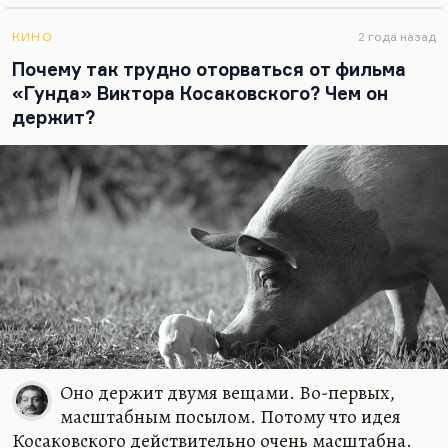
Дальше или Бог должен вмешиваться, или надо,
извините, соскакивать с этой иглы.
КИНО
2 года назад
Почему так трудно оторваться от фильма
Что касается Бельмондо, мне он всегда был важен
«Гунда» Виктора Косаковского? Чем он
тем, что он человек высококультурный. Всю
держит?
жизнь играл бандита, а был сыном скульптора,
таким действительно очень наслушанным,
насмотренным,…
Оно держит двумя вещами. Во-первых,
масштабным посылом. Потому что идея
Косаковского действительно очень масштабна.