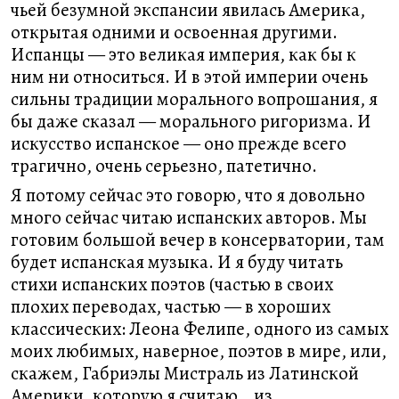
чьей безумной экспансии явилась Америка,
открытая одними и освоенная другими.
Испанцы — это великая империя, как бы к
ним ни относиться. И в этой империи очень
сильны традиции морального вопрошания, я
бы даже сказал — морального ригоризма. И
искусство испанское — оно прежде всего
трагично, очень серьезно, патетично.
Я потому сейчас это говорю, что я довольно
много сейчас читаю испанских авторов. Мы
готовим большой вечер в консерватории, там
будет испанская музыка. И я буду читать
стихи испанских поэтов (частью в своих
плохих переводах, частью — в хороших
классических: Леона Фелипе, одного из самых
моих любимых, наверное, поэтов в мире, или,
скажем, Габриэлы Мистраль из Латинской
Америки, которую я считаю… из