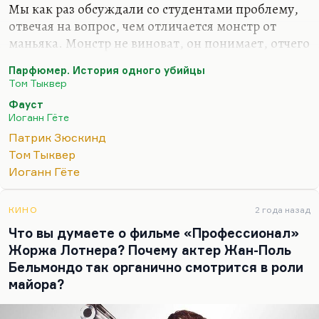
Мы как раз обсуждали со студентами проблему,
отвечая на вопрос, чем отличается монстр от
маньяка. Монстр не виноват, он понимает, отчего
он такой, что с ним произошло, как чудовище
Парфюмер. История одного убийцы
Франкенштейна. Мозг – такая же его жертва.
Том Тыквер
Маньяк понимает, что он делает. Более того, он
Фауст
способен дать отчет в своих действиях (как
Иоганн Гёте
правило).
Патрик Зюскинд
Ну а что касается Гренуя, то это интуитивный
Том Тыквер
гений, стихийный, сам он запаха лишен, но
Иоганн Гёте
чувствует чужие запахи. Может, это метафора
художника, как говорят некоторые. Другие
КИНО
2 года назад
говорят, что это эмпатия, то есть отсутствие
Что вы думаете о фильме «Профессионал»
эмпатии. По-разному, это…
Жоржа Лотнера? Почему актер Жан-Поль
Бельмондо так органично смотрится в роли
майора?