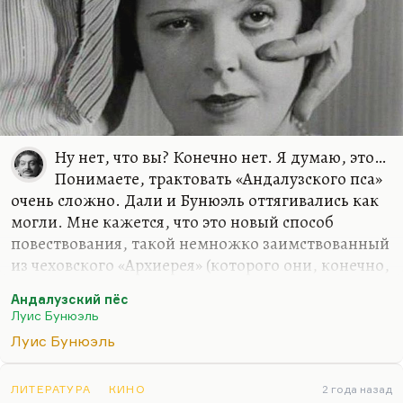
Ну нет, что вы? Конечно нет. Я думаю, это…
Понимаете, трактовать «Андалузского пса»
очень сложно. Дали и Бунюэль оттягивались как
могли. Мне кажется, что это новый способ
повествования, такой немножко заимствованный
из чеховского «Архиерея» (которого они, конечно,
не читали, но пришли к нему одновременно),
Андалузский пёс
когда вместо сюжета у нас есть чередование, как
Луис Бунюэль
бы танец и созвучие разных лейтмотивов. Вот
Луис Бунюэль
один такой лейтмотив — велосипедист с
пелеринками. Другой — прибой. Третий —
собака вдоль моря. Четвёртый — облако,
ЛИТЕРАТУРА
КИНО
2 года назад