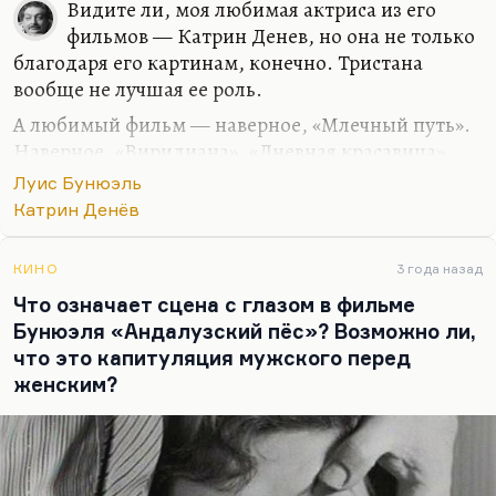
Видите ли, моя любимая актриса из его
фильмов — Катрин Денев, но она не только
благодаря его картинам, конечно. Тристана
вообще не лучшая ее роль.
А любимый фильм — наверное, «Млечный путь».
Наверное, «Виридиана». «Дневная красавица»
кусками. «Смутный объект желания».
Луис Бунюэль
«Виридиана» — понимаете, она очень неровная
Катрин Денёв
картина. Там есть гениальные куски, а есть
скучные, провисающие.
КИНО
3 года назад
Но я всё равно очень люблю Бунюэля. Люблю его,
Что означает сцена с глазом в фильме
понимаете, за его серьезную, насмешливую и, в
Бунюэля «Андалузский пёс»? Возможно ли,
основном, всегда трагическую интонацию. Я
что это капитуляция мужского перед
очень люблю вот этот прием лейтмотивов — как
женским?
велосипедист с пелеринками в «Андалузском
псе». Он гениальный художник — тут спорить не
о чем. «Дневник горничной» мне очень…