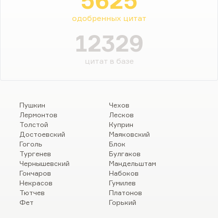
5625
одобренных цитат
12329
цитат в базе
Пушкин
Чехов
Лермонтов
Лесков
Толстой
Куприн
Достоевский
Маяковский
Гоголь
Блок
Тургенев
Булгаков
Чернышевский
Мандельштам
Гончаров
Набоков
Некрасов
Гумилев
Тютчев
Платонов
Фет
Горький