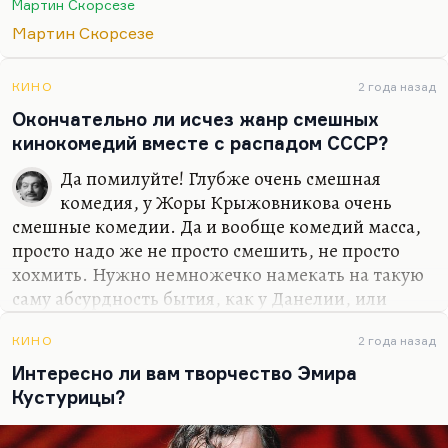
Мартин Скорсезе
замечает благодати мира, его прекрасности —
Мартин Скорсезе
вкуса вина, вкуса еды…
Он же там умирает семьянином. И в конце он
КИНО
2 года назад
отвергает этот соблазн, представив свою смерть в
Окончательно ли исчез жанр смешных
окружении чад и домочадцев после долгой и
кинокомедий вместе с распадом СССР?
прекрасной жизни. Он кричит:
«Нет!»
, он в ужасе
отвергает это и умирает на кресте со словами:
«Я
Да помилуйте! Глубже очень смешная
совершил».
…
комедия, у Жоры Крыжовникова очень
смешные комедии. Да и вообще комедий масса,
просто надо же не просто смешить, не просто
хохмить. Нужно немножечко намекать на такую
саму абсурдность бытия, как у Данелии, или
делать такие трагикомедии философские как у
Рязанова, потому что Рязанов очень глубоко
КИНО
2 года назад
осмысливал советскую жизнь. Это сейчас стало
Интересно ли вам творчество Эмира
понятно. Нужно уметь, что ли, смотреть на это
Кустурицы?
все под новым углом, а не просто выезжать за
счет харизмы Камеди Клаба. И тогда, я думаю,