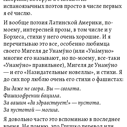
испаноязычных поэтов просто в числе первых
я её числю.
И вообще поэзия Латинской Америки, по-
моему, интересней прозы, в том числе и у
Борхеса, стихи у него очень хорошие. И я
перечитываю это все, особенно любимца
своего Мигеля де Унаму́но (или «Уна́муно»
многие его называют, но по-моему, все-таки
«Унаму́но» правильнее), Мигеля де Унаму́но
— и его «Назидательные новеллы», и стихи. Я
до сих пор люблю очень его стихи о фашистах:
Вы даже не свора. Вы — сволота.
Фашизофрении бацилла.
За вашим «да здравствует!» — пустота.
За пустотой — могила.
Я довольно часто это вспоминаю в последнее
время. Не помню, это Грушко перевод или