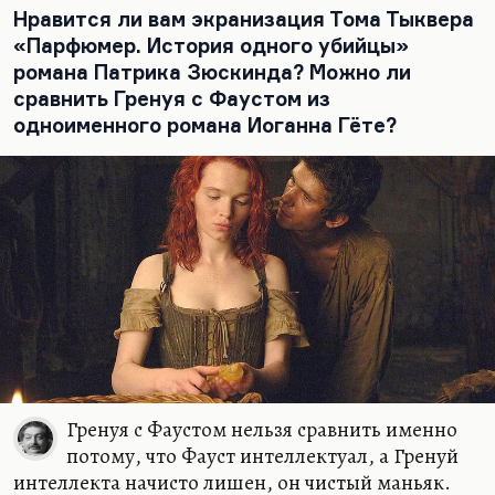
разрезающее луну. Пятый — бритва,
Нравится ли вам экранизация Тома Тыквера
разрезающая глаз. Это такая музыкальная
«Парфюмер. История одного убийцы»
организация картины. Мы же не понимаем, про
романа Патрика Зюскинда? Можно ли
что «Андалузский пёс». «Андалузский пёс» про
сравнить Гренуя с Фаустом из
несколько…
одноименного романа Иоганна Гёте?
Гренуя с Фаустом нельзя сравнить именно
потому, что Фауст интеллектуал, а Гренуй
интеллекта начисто лишен, он чистый маньяк.