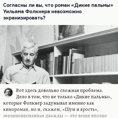
кончается раз пять или шесть. И уж совсем мне не
Согласны ли вы, что роман «Дикие пальмы»
понравилась «Arizona Dream». Не знаю, почему,
Уильяма Фолкнера невозможно
но почему-то мне было так скучно, простите
экранизировать?
меня. Даже Джонни Депп не спасал.
Вот здесь довольно сложная проблема.
Дело в том, что не только «Дикие пальмы»,
которые Фолкнер задумывал именно как
кинороман, но и, скажем, «Шум и ярость»,
экранизированная дважды — это вещи вполне