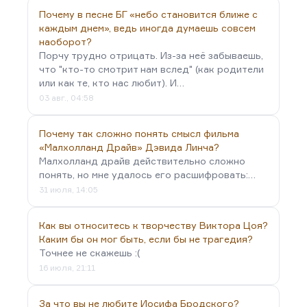
Почему в песне БГ «небо становится ближе с
каждым днем», ведь иногда думаешь совсем
наоборот?
Порчу трудно отрицать. Из-за неё забываешь,
что "кто-то смотрит нам вслед" (как родители
или как те, кто нас любит). И…
03 авг., 04:58
Почему так сложно понять смысл фильма
«Малхолланд Драйв» Дэвида Линча?
Малхолланд драйв действительно сложно
понять, но мне удалось его расшифровать:…
31 июля, 14:05
Как вы относитесь к творчеству Виктора Цоя?
Каким бы он мог быть, если бы не трагедия?
Точнее не скажешь :(
16 июля, 21:11
За что вы не любите Иосифа Бродского?