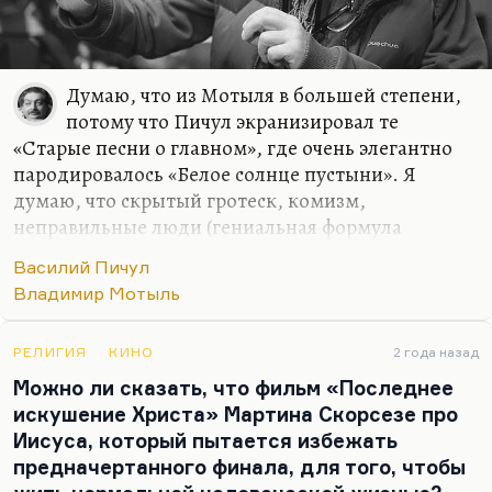
Думаю, что из Мотыля в большей степени,
потому что Пичул экранизировал те
«Старые песни о главном», где очень элегантно
пародировалось «Белое солнце пустыни». Я
думаю, что скрытый гротеск, комизм,
неправильные люди (гениальная формула
Марголита:
«Мотыль всю свою жизнь снимал
Василий Пичул
неправильные фильмы про неправильных людей для
Владимир Мотыль
неправильного зрителя»
, — так и было). Я недавно
пересмотрел «Женю, Женечку и «Катюшу»»
Мотыля. Мне по-прежнему не нравится эта
РЕЛИГИЯ
КИНО
2 года назад
картина, но я не могу не признать, что там в
Можно ли сказать, что фильм «Последнее
каждом кадре больше таланта, чем в
искушение Христа» Мартина Скорсезе про
подавляющем большинстве кино 60-х годов. А
Иисуса, который пытается избежать
«Дети Памира» — вообще невозможно поверить,
предначертанного финала, для того, чтобы
что это первая картина. Какая потрясающая