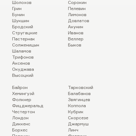
Шолохов
Сорокин
Грин
Пелевин
Бунин
Лимонов
Шукшин
Довлатов
Бродский
Акунин
Стругацкие
Иванов
Пастернак
Веллер
Солженицын
Быков
Шаламов
Трифонов
Аксенов
Окуджава
Высоцкий
Байрон
Тарковский
Хемингуэй
Балабанов
Фолкнер
Звягинцев
Фицджеральд
Коппола
Честертон
Кубрик
Лондон
Скорсезе
Диккенс
Джармуш
Борхес
Линч
Паланик
Феллини