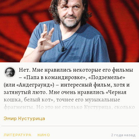
все будет, да и сейчас это есть.
Нет. Мне нравились некоторые его фильмы
– «Папа в командировке», «Подземелье»
(или «Андеграунд») – интересный фильм, хотя и
затянутый люто. Мне очень нравились «Черная
кошка, белый кот», точнее его музыкальные
фрагменты. Но это не столько Кустурица, сколько
Брегович. Сам по себе Кустурица мне кажется
Эмир Кустурица
аморфным, режиссура его безвольной, картина
длится больше, чем надо. «Время цыган» – вроде
бы хороший фильм, но он ужасно затянутый,
ЛИТЕРАТУРА
КИНО
2 года назад