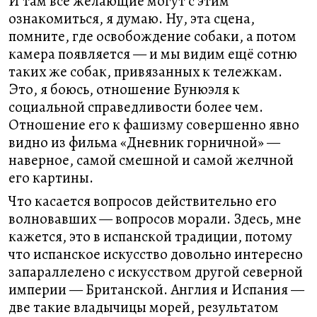
И там все желающие могут с этим
ознакомиться, я думаю. Ну, эта сцена,
помните, где освобождение собаки, а потом
камера появляется — и мы видим ещё сотню
таких же собак, привязанных к тележкам.
Это, я боюсь, отношение Бунюэля к
социальной справедливости более чем.
Отношение его к фашизму совершенно явно
видно из фильма «Дневник горничной» —
наверное, самой смешной и самой желчной
его картины.
Что касается вопросов действительно его
волновавших — вопросов морали. Здесь, мне
кажется, это в испанской традиции, потому
что испанское искусство довольно интересно
запараллелено с искусством другой северной
империи — Британской. Англия и Испания —
две такие владычицы морей, результатом