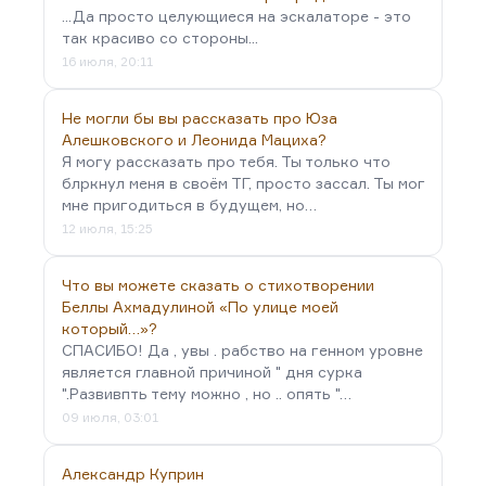
...Да просто целующиеся на эскалаторе - это
так красиво со стороны...
16 июля, 20:11
Не могли бы вы рассказать про Юза
Алешковского и Леонида Мациха?
Я могу рассказать про тебя. Ты только что
блркнул меня в своём ТГ, просто зассал. Ты мог
мне пригодиться в будущем, но…
12 июля, 15:25
Что вы можете сказать о стихотворении
Беллы Ахмадулиной «По улице моей
который…»?
СПАСИБО! Да , увы . рабство на генном уровне
является главной причиной " дня сурка
".Развивпть тему можно , но .. опять "…
09 июля, 03:01
Александр Куприн