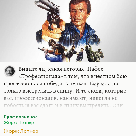
Видите ли, какая история. Пафос
«Профессионала» в том, что в честном бою
профессионала победить нельзя. Ему можно
только выстрелить в спину. И те люди, которые
вас, профессионалов, нанимают, никогда не
побояться вас сдать и в спину выстрелить. Они
покровительствуют вам только до поры. Это к
Профессионал
вопросу о дьяволе — покровителе художника. То
Жорж Лотнер
есть до какого-то момента он вам
Жорж Лотнер
покровительствует, пока вы ему не мешаете.