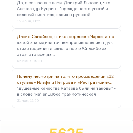
Да, я согласна с вами, Дмитрий Львович, что
Александр Куприн - "прежде всего умный и
сильный писатель, каких в русской…
15 июня, 11:29
Давид Самойлов, стихотворение «Маркитант»
какой анализ,или точнее,проникновение в дух
стихотворения и самого поэта!Спасибо за
это,я это всегда…
06 июня, 19:21
Почему несмотря на то, что произведения «12
стульев» Ильфа и Петрова и «Растратчики»…
"душевные качества Катаева были на таковы" -
в слове "на" апшибка граммотическая
31 мая, 11:20