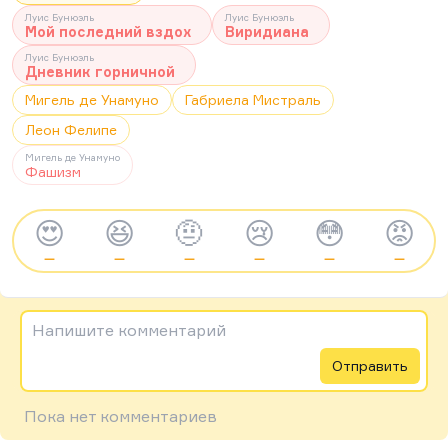
Луис Бунюэль
Луис Бунюэль
Мой последний вздох
Виридиана
Луис Бунюэль
Дневник горничной
Мигель де Унамуно
Габриела Мистраль
Леон Фелипе
Мигель де Унамуно
Фашизм
😍
😆
🤨
😢
😳
😡
—
—
—
—
—
—
Напишите комментарий
Отправить
Пока нет комментариев