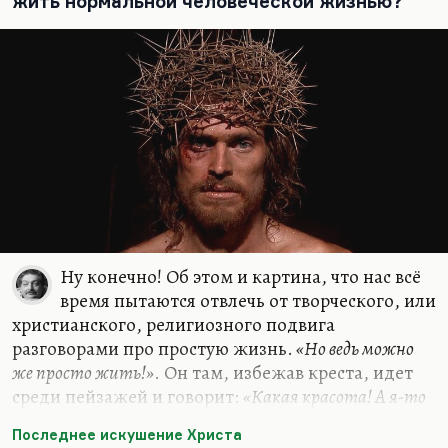
жить нормальной человеческой жизнью?
свежесть, какая…
Ну конечно! Об этом и картина, что нас всё
время пытаются отвлечь от творческого, или
христианского, религиозного подвига
разговорами про простую жизнь.
«Но ведь можно
же просто жить!»
. Он там, избежав креста, идет
среди пейзажей и говорит:
«Какая красота! А я-то
и не замечал»
. Действительно, человек, который
Последнее искушение Христа
рожден для подвига, никоим образом не