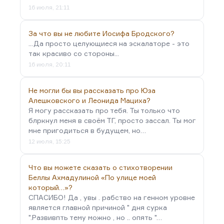
16 июля, 21:11
За что вы не любите Иосифа Бродского?
...Да просто целующиеся на эскалаторе - это
так красиво со стороны...
16 июля, 20:11
Не могли бы вы рассказать про Юза
Алешковского и Леонида Мациха?
Я могу рассказать про тебя. Ты только что
блркнул меня в своём ТГ, просто зассал. Ты мог
мне пригодиться в будущем, но…
12 июля, 15:25
Что вы можете сказать о стихотворении
Беллы Ахмадулиной «По улице моей
который…»?
СПАСИБО! Да , увы . рабство на генном уровне
является главной причиной " дня сурка
".Развивпть тему можно , но .. опять "…