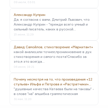
09 июля, 03:01
Александр Куприн
Да, я согласна с вами, Дмитрий Львович, что
Александр Куприн - "прежде всего умный и
сильный писатель, каких в русской…
15 июня, 11:29
Давид Самойлов, стихотворение «Маркитант»
какой анализ,или точнее,проникновение в дух
стихотворения и самого поэта!Спасибо за
это,я это всегда…
06 июня, 19:21
Почему несмотря на то, что произведения «12
стульев» Ильфа и Петрова и «Растратчики»…
"душевные качества Катаева были на таковы" -
в слове "на" апшибка граммотическая
31 мая, 11:20