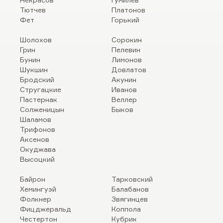
Тютчев
Платонов
Фет
Горький
Шолохов
Сорокин
Грин
Пелевин
Бунин
Лимонов
Шукшин
Довлатов
Бродский
Акунин
Стругацкие
Иванов
Пастернак
Веллер
Солженицын
Быков
Шаламов
Трифонов
Аксенов
Окуджава
Высоцкий
Байрон
Тарковский
Хемингуэй
Балабанов
Фолкнер
Звягинцев
Фицджеральд
Коппола
Честертон
Кубрик