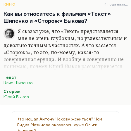
моему, ужасный.
КИНО
4 года назад
Как вы относитесь к фильмам «Текст»
Шипенко и «Сторож» Быкова?
Я сказал уже, что «Текст» представляется
мне не очень глубоким, но увлекательным и
довольно точным в частностях. А что касается
«Сторожа», то это, по-моему, какая-то
совершенная ерунда. И вообще я совершенно не
понимаю, почему Юрий Быков рассматривается
многими как серьезный режиссер. По-моему, это
Текст
чересчур плоская, плакатная манера, да и
Клим Шипенко
авторские примечания скучные. Я с
Сторож
комментариями посмотрел эту версию, и мне
Юрий Быков
показалось, что фильм «Сторож» — это какой-то
минимализм, доведенный уже до почти полного
отсутствия.
Кто мешал Антону Чехову жениться? Чем
Лидия Мизинова оказалась хуже Ольги
Книппер?