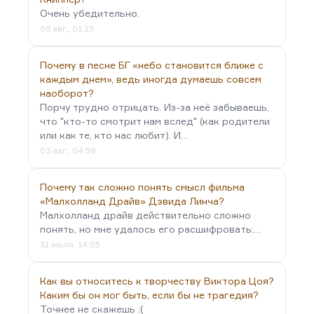
Очень убедительно.
06 авг., 01:23
Почему в песне БГ «небо становится ближе с
каждым днем», ведь иногда думаешь совсем
наоборот?
Порчу трудно отрицать. Из-за неё забываешь,
что "кто-то смотрит нам вслед" (как родители
или как те, кто нас любит). И…
03 авг., 04:58
Почему так сложно понять смысл фильма
«Малхолланд Драйв» Дэвида Линча?
Малхолланд драйв действительно сложно
понять, но мне удалось его расшифровать:…
31 июля, 14:05
Как вы относитесь к творчеству Виктора Цоя?
Каким бы он мог быть, если бы не трагедия?
Точнее не скажешь :(