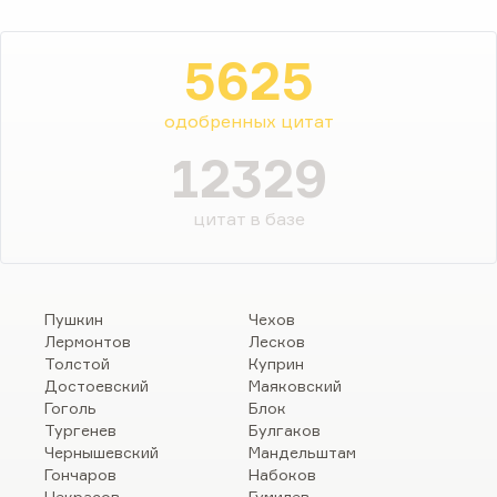
5625
одобренных цитат
12329
цитат в базе
Пушкин
Чехов
Лермонтов
Лесков
Толстой
Куприн
Достоевский
Маяковский
Гоголь
Блок
Тургенев
Булгаков
Чернышевский
Мандельштам
Гончаров
Набоков
Некрасов
Гумилев