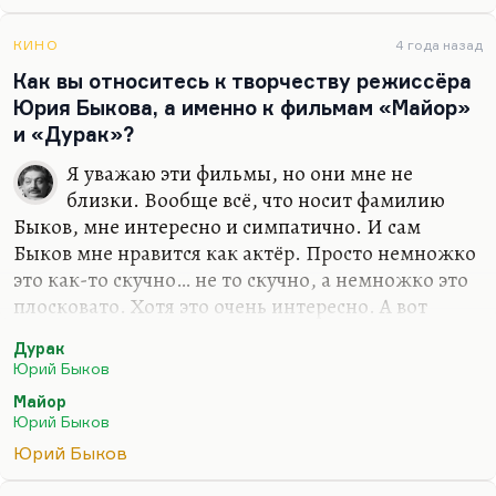
большой цикл «Счастье»), но теперь я
совершенно точно знаю, что эта вещь будет
КИНО
4 года назад
называться «Если нет». Это довольно большая
Как вы относитесь к творчеству режиссёра
новая книжка стихов, где будет сплошная
Юрия Быкова, а именно к фильмам «Майор»
лирика. Кого-то, может быть, это огорчит, кто
и «Дурак»?
уже привык думать обо мне как о поэтическом
Я уважаю эти фильмы, но они мне не
фельетонисте. Ну что ж…
близки. Вообще всё, что носит фамилию
Быков, мне интересно и симпатично. И сам
Быков мне нравится как актёр. Просто немножко
это как-то скучно… не то скучно, а немножко это
плосковато. Хотя это очень интересно. А вот
сериал его с Хабенским — «Метод». Он мне
Дурак
совсем не нравится. При том, что я обожаю
Юрий Быков
Хабенского, он мой любимый актёр. И он честно
Майор
пытается этот сериал спасти, потому что, как
Юрий Быков
говорил Белинский про Пушкина: «Есть такие
Юрий Быков
люди, которые ничего не умеют делать плохо».
Хабенский — блистательный актёр. А сериал, по-