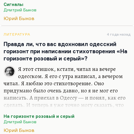
утопия, потому что завод, который производит
Сигналы
сам себя,— это моя любимая идея. Главная цель
Дмитрий Быков
этого завода — не производство сложного
Юрий Быков
механизма. Там как раз, по-моему, он
производит огромную стену, состоящую из
жужжащих шестерёнок. Он производит
ЛИТЕРАТУРА
4 года назад
атмосферу. И всякий завод производит только
Правда ли, что вас вдохновил одесский
сам себя. И всякая страна производит только сама
горизонт при написании стихотворения «На
себя. В этом смысле сейчас у России, конечно,
горизонте розовый и серый»?
неважное производство.
Я этот стишок, кстати, читал на вечере
одесском. Я его с утра написал, а вечером
читал. Я люблю это стихотворение. Оно
придумано было очень давно, но я не мог его
написать. А приехал в Одессу — и понял, как его
сделать. И теперь я уже точно могу сказать, что
будущая книга стихов, которая выйдет в ноябре,
На горизонте розовый и серый
она по этому стихотворению будет носить
Дмитрий Быков
название «Если нет». Сначала я думал, что это
Юрий Быков
будет название «Счастье» (там есть такой