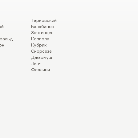
Тарковский
эй
Балабанов
р
Звягинцев
ральд
Коппола
он
Кубрик
Скорсезе
Джармуш
Линч
Феллини