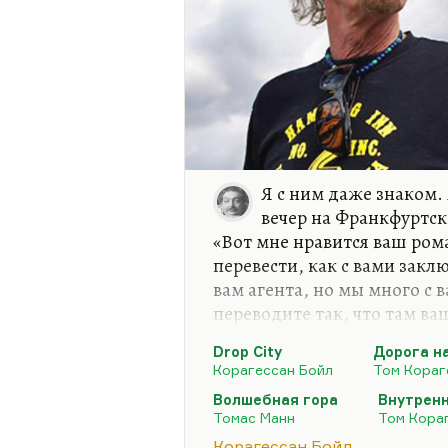
Я с ним даже знаком.
вечер на Франкфуртск
«Вот мне нравится ваш рома
перевести, как с вами закл
вам агента, но мы много с 
переводите так, что там ва
пиратируют меня, и никто н
Drop City
Дорога н
тогда у него взял.
Корагессан Бойл
Том Кораг
Я очень люблю Тома Корагес
Волшебная гора
Внутренн
очаровательный роман про 
Томас Манн
Том Кора
«Дорогу на Вэлвилл», кото
Корагессан Бойл