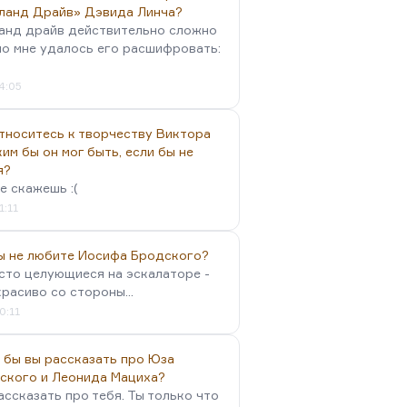
ланд Драйв» Дэвида Линча?
анд драйв действительно сложно
но мне удалось его расшифровать:
4:05
тноситесь к творчеству Виктора
им бы он мог быть, если бы не
я?
е скажешь :(
1:11
вы не любите Иосифа Бродского?
осто целующиеся на эскалаторе -
красиво со стороны...
0:11
 бы вы рассказать про Юза
ского и Леонида Мациха?
ассказать про тебя. Ты только что