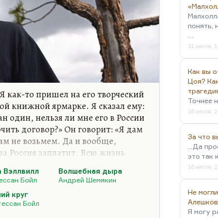
«Малхол
Малхолл
понять, 
…
31 июля, 1
Как вы о
Цоя? Как
трагеди
 Я как-то пришел на его творческий
Точнее н
ой книжной ярмарке. Я сказал ему:
16 июля, 2
н один, нельзя ли мне его в России
ючить договор?» Он говорит: «Я дам
За что 
вам не возьмем. Да и вообще,
...Да пр
ша Россия заплатит. Всю жизнь
это так 
е платит ничего». И автограф я
16 июля, 2
а Вэллвилл
Волшебная дыра
ессан Бойл
Андрей Шемякин
сана Бойла. «Drop City» –
Не могли
ий круг
хиппи, но больше всего я люблю
Алешков
гессан Бойл
Я могу р
рая является утонченной пародией