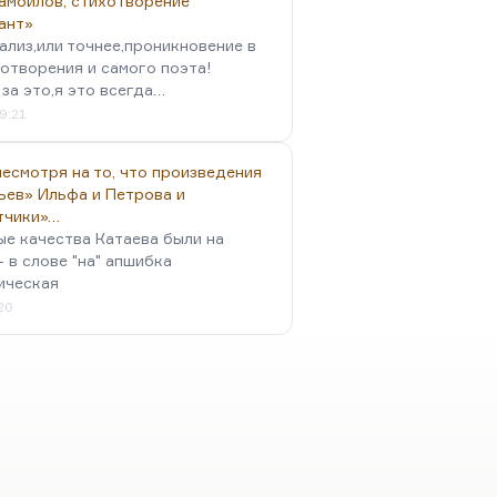
амойлов, стихотворение
ант»
ализ,или точнее,проникновение в
отворения и самого поэта!
за это,я это всегда…
9:21
есмотря на то, что произведения
ьев» Ильфа и Петрова и
тчики»…
ые качества Катаева были на
- в слове "на" апшибка
ическая
:20