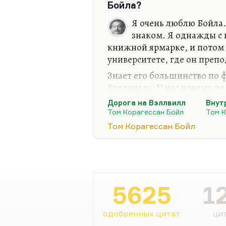
Бойла?
Я очень люблю Бойла.
знаком. Я однажды с 
книжной ярмарке, и потом 
университете, где он препо
Знает его большинство по 
Вэллвилл». У нас почему-то
город счастья», хотя Wellvil
Дорога на Вэллвилл
Внут
самая смешная его книга. 
Том Корагессан Бойл
Том К
картины Паркера, половина
Том Корагессан Бойл
хохотала до дрожи просто, 
понимала, о чём речь, сиде
это такое.
Это такая «Волшебная гора
5625
1
туберкулёзного санатория 
одобренных цитат
цит