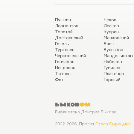
Пушкин
Чехов
Лермонтов
Лесков
Толстой
Куприн
Достоевский
Маяковский
Гоголь
Блок
Тургенев
Булгаков
Чернышевский
Мандельштам
Гончаров
Набоков
Некрасов
Гумилев
Тютчев
Платонов
Фет
Горький
Быков
ФМ
Библиотека Дмитрия Быкова
2022..2026. Проект
Стаса Сырицына