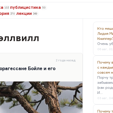
ка
публицистика
103
50
ория
лекции
370
349
Кто меш
Лидия М
Вэллвилл
Книппер
Очень у
06 авг., 01
2 года назад
Почему в
с кажды
орагессане Бойле и его
совсем 
Порчу тр
забываеш
(как род
И…
03 авг., 0
Почему 