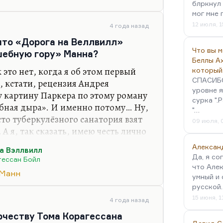
блркнул 
омню, рецензия Андрея Шемякина
мог мне 
цию называлась «Волшебная дыра».
12 июля, 1
4 года назад
 что «Дорога на Веллвилл»
Что вы 
шебную гору» Манна?
Беллы А
это нет, когда я об этом первый
который
СПАСИБО!
, кстати, рецензия Андрея
уровне я
 картину Паркера по этому роману
сурка ".
бная дыра». И именно потому… Ну,
"…
сто туберкулёзного санатория взят
09 июля, 
 я, так сказать, имею честь лично
 ним довольно подробно
Алексан
а Вэллвилл
ом его университете в Калифорнии.
Да, я со
гессан Бойл
ранкфуртской книжной ярмарке.
что Алек
 Манн
ческий и очень широко
умный и 
русской
 опыт. Каждый его роман в той
15 июня, 1
родия. «Внутренний круг» — это
4 года назад
 фрейдистских и…
орчеству Тома Корагессана