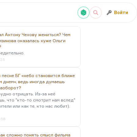
Войти
ал Антону Чехову жениться? Чем
изинова оказалась хуже Ольги
?
бедительно.
:23
 песне БГ «небо становится ближе
м днем», ведь иногда думаешь
наоборот?
удно отрицать. Из-за неё
ь, что "кто-то смотрит нам вслед"
ители или как те, кто нас любит).
4:58
так сложно понять смысл фильма