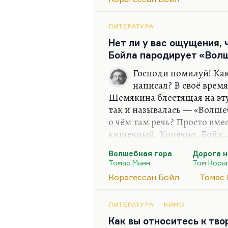
на «Волшебную гору». Я п
на паркеровскую экраниза
ЛИТЕРАТУРА
Потому что…
Нет ли у вас ощущения,
Бойла пародирует «Вол
Господи помилуй! Как 
написал? В своё время
Шемякина блестящая на эту
так и называлась — «Волше
о чём там речь? Просто вме
кишечный. Конечно, Бойл… А
этого автора знать, даже с
Волшебная гора
Дорога н
разговаривал как-то в родн
Томас Манн
Том Кора
И потом видались мы на Ф
Корагессан Бойл
Томас
Он вообще писатель ирони
использующий европейский
или иной степени — это па
ЛИТЕРАТУРА
КИНО
пародия тоже на несколько
Как вы относитесь к тв