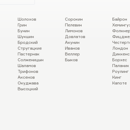
Шолохов
Сорокин
Байрон
Грин
Пелевин
Хемингу
Бунин
Лимонов
Фолкне
Шукшин
Довлатов
Фицдже
Бродский
Акунин
Честерт
Стругацкие
Иванов
Лондон
Пастернак
Веллер
Диккенс
Солженицын
Быков
Борхес
Шаламов
Паланик
Трифонов
Роулинг
Аксенов
Кинг
Окуджава
Капоте
Высоцкий