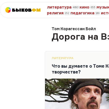
литература
кино
музы
4693
655
Быков
ФМ
религия
педагогика
ист
152
180
Том Корагессан Бойл
Дорога на 
ЛИТЕРАТУРА
Что вы думаете о Томе К
творчестве?