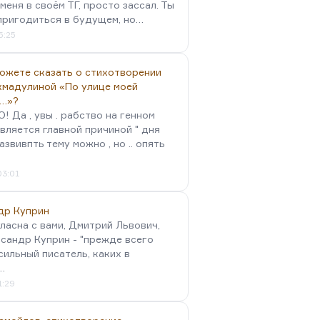
меня в своём ТГ, просто зассал. Ты
пригодиться в будущем, но…
5:25
можете сказать о стихотворении
хмадулиной «По улице моей
…»?
 Да , увы . рабство на генном
вляется главной причиной " дня
Развивпть тему можно , но .. опять
03:01
др Куприн
гласна с вами, Дмитрий Львович,
сандр Куприн - "прежде всего
сильный писатель, каких в
…
1:29