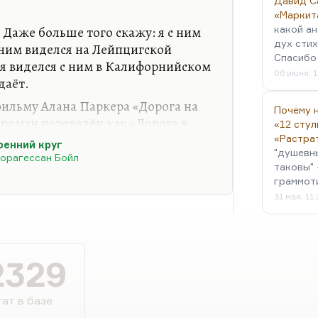
Давид С
«Маркит
 Даже больше того скажу: я с ним
какой ан
дух стих
ним виделся на Лейпцигской
Спасибо 
я виделся с ним в Калифорнийском
06 июня, 1
даёт.
фильму Алана Паркера «Дорога на
Почему н
 роман переведён как «Дорога в
«12 стул
le и есть Вэллвилл. Это, наверное,
«Растра
ренний круг
"душевн
Я помню, когда была премьера
орагессан Бойл
таковы" 
 зрителей, понимающая всё,
граммот
до судорог; а половина, которая не
31 мая, 11
ла тупо, не понимая, что вообще
» Томаса Манна, переделанная с
2329
на…
ат в базе