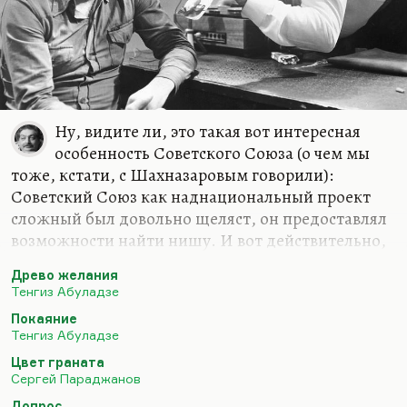
Ну, видите ли, это такая вот интересная
особенность Советского Союза (о чем мы
тоже, кстати, с Шахназаровым говорили):
Советский Союз как наднациональный проект
сложный был довольно щеляст, он предоставлял
возможности найти нишу. И вот действительно,
если у вас по тем или иным причинам
Древо желания
остросоциальная картина или эстетская картина,
Тенгиз Абуладзе
или протестная картина не могла быть снята на
Покаяние
«Мосфильме», вы могли её снять в Украине; а если
Тенгиз Абуладзе
у вас не получалось в Украине, вы могли её снять в
Цвет граната
Армении, в Азербайджане.
Сергей Параджанов
Ну, действительно у меня много друзей из Баку. В
Допрос