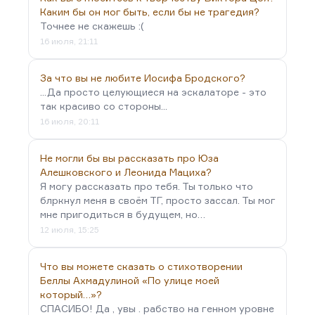
Каким бы он мог быть, если бы не трагедия?
Точнее не скажешь :(
16 июля, 21:11
За что вы не любите Иосифа Бродского?
...Да просто целующиеся на эскалаторе - это
так красиво со стороны...
16 июля, 20:11
Не могли бы вы рассказать про Юза
Алешковского и Леонида Мациха?
Я могу рассказать про тебя. Ты только что
блркнул меня в своём ТГ, просто зассал. Ты мог
мне пригодиться в будущем, но…
12 июля, 15:25
Что вы можете сказать о стихотворении
Беллы Ахмадулиной «По улице моей
который…»?
СПАСИБО! Да , увы . рабство на генном уровне