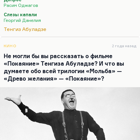
частности, Саша Альшванг, ныне проживающему
Расим Оджагов
в Штатах. И хотя мы оба в 80-м году были
Слезы капали
молодыми людьми (ну, Альшвангу — лет
Георгий Данелия
девятнадцать, а мне —…
Тенгиз Абуладзе
КИНО
2 года назад
Не могли бы вы рассказать о фильме
«Покаяние» Тенгиза Абуладзе? И что вы
думаете обо всей трилогии «Мольба» —
«Древо желания» — «Покаяние»?