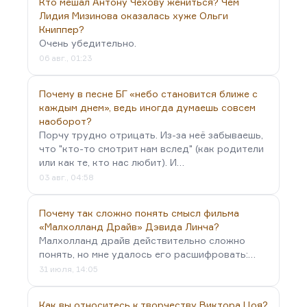
Кто мешал Антону Чехову жениться? Чем
Лидия Мизинова оказалась хуже Ольги
Книппер?
Очень убедительно.
06 авг., 01:23
Почему в песне БГ «небо становится ближе с
каждым днем», ведь иногда думаешь совсем
наоборот?
Порчу трудно отрицать. Из-за неё забываешь,
что "кто-то смотрит нам вслед" (как родители
или как те, кто нас любит). И…
03 авг., 04:58
Почему так сложно понять смысл фильма
«Малхолланд Драйв» Дэвида Линча?
Малхолланд драйв действительно сложно
понять, но мне удалось его расшифровать:…
31 июля, 14:05
Как вы относитесь к творчеству Виктора Цоя?