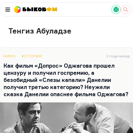
Быков
ФМ
Тенгиз Абуладзе
КИНО
ИСТОРИЯ
2 года назад
Как фильм «Допрос» Оджагова прошел
цензуру и получил госпремию, а
безобидный «Слезы капали» Данелии
получил третью категорию? Неужели
сказка Данелии опаснее фильма Оджагова?