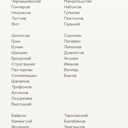
Чернышевский
Мандельштам
Гончаров
Набоков
Некрасов
Гумилев
Тютчев
Платонов
Фет
Горький
Шолохов
Сорокин
Грин
Пелевин
Бунин
Лимонов
Шукшин
Довлатов
Бродский
Акунин
Стругацкие
Иванов
Пастернак
Веллер
Солженицын
Быков
Шаламов
Трифонов
Аксенов
Окуджава
Высоцкий
Байрон
Тарковский
Хемингуэй
Балабанов
Фолкнер
Звягинцев