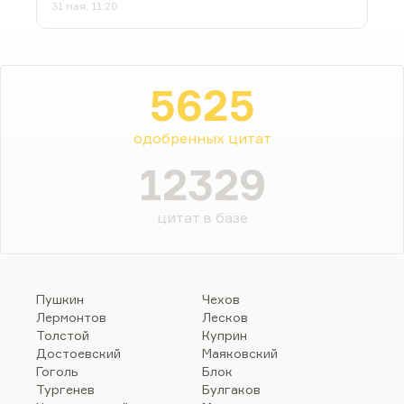
31 мая, 11:20
5625
одобренных цитат
12329
цитат в базе
Пушкин
Чехов
Лермонтов
Лесков
Толстой
Куприн
Достоевский
Маяковский
Гоголь
Блок
Тургенев
Булгаков