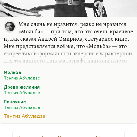
Мне очень не нравится, резко не нравится
«Мольба» — при том, что это очень красивое
и, как сказал Андрей Смирнов, статуарное кино.
Мне представляется всё же, что «Мольба» — это
скорее такой формальный экзерсис с характерной
для тогдашнего кинематографа национального
такой некоторой лирической напыщенностью.
Мольба
Особенно это характерно, пожалуй, для
Тенгиз Абуладзе
замечательного фильма (именно замечательного
Древо желания
фильма), тогда же снятого фильма Параджанова
Тенгиз Абуладзе
«Саят-Нова», более известного как «Цвет
Покаяние
граната». Мне кажется, что у Параджанова лучше
Тенгиз Абуладзе
— просто потому, что формально интереснее. А
Тенгиз Абуладзе
мне «Мольбу» смотреть довольно скучно, надо
сказать. Хотя, правду сказать, мне и «Цвет
граната» нелегко давался. Великий…