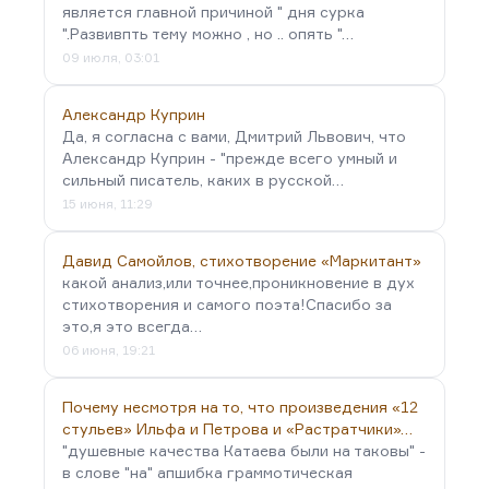
является главной причиной " дня сурка
".Развивпть тему можно , но .. опять "…
09 июля, 03:01
Александр Куприн
Да, я согласна с вами, Дмитрий Львович, что
Александр Куприн - "прежде всего умный и
сильный писатель, каких в русской…
15 июня, 11:29
Давид Самойлов, стихотворение «Маркитант»
какой анализ,или точнее,проникновение в дух
стихотворения и самого поэта!Спасибо за
это,я это всегда…
06 июня, 19:21
Почему несмотря на то, что произведения «12
стульев» Ильфа и Петрова и «Растратчики»…
"душевные качества Катаева были на таковы" -
в слове "на" апшибка граммотическая