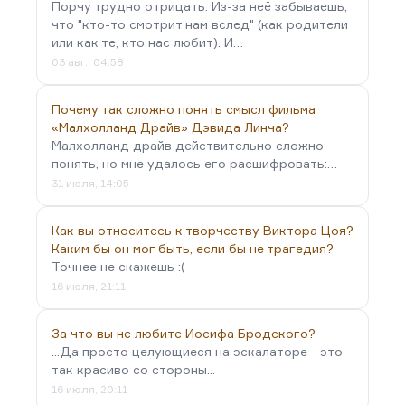
Порчу трудно отрицать. Из-за неё забываешь,
что "кто-то смотрит нам вслед" (как родители
или как те, кто нас любит). И…
03 авг., 04:58
Почему так сложно понять смысл фильма
«Малхолланд Драйв» Дэвида Линча?
Малхолланд драйв действительно сложно
понять, но мне удалось его расшифровать:…
31 июля, 14:05
Как вы относитесь к творчеству Виктора Цоя?
Каким бы он мог быть, если бы не трагедия?
Точнее не скажешь :(
16 июля, 21:11
За что вы не любите Иосифа Бродского?
...Да просто целующиеся на эскалаторе - это
так красиво со стороны...
16 июля, 20:11