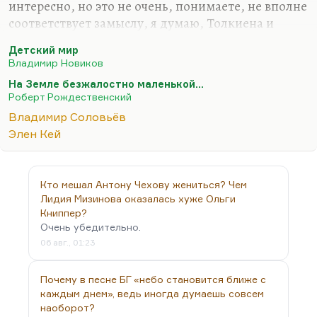
интересно, но это не очень, понимаете, не вполне
соответствует замыслу, я думаю, Толкиена и
Носова. Правильнее оценил его БГ:
«Героические
Детский мир
деяния приходится совершать негероическим людям»
.
Владимир Новиков
Маленький человек вынужден стать большим,
На Земле безжалостно маленькой...
да? Маленький человек вынужден стать
Роберт Рождественский
сверхчеловеком. Об этом, кстати, у
Владимир Соловьёв
Рождественского было плохое стихотворение, но
Элен Кей
характерное — «На Земле безжалостно
маленькой». Но это не важно. Если говорить… Ну
а почему плохое? Такое трогательное по-своему
Кто мешал Антону Чехову жениться? Чем
стихотворение.
Лидия Мизинова оказалась хуже Ольги
Тут в чем…
Книппер?
Очень убедительно.
06 авг., 01:23
Почему в песне БГ «небо становится ближе с
каждым днем», ведь иногда думаешь совсем
наоборот?