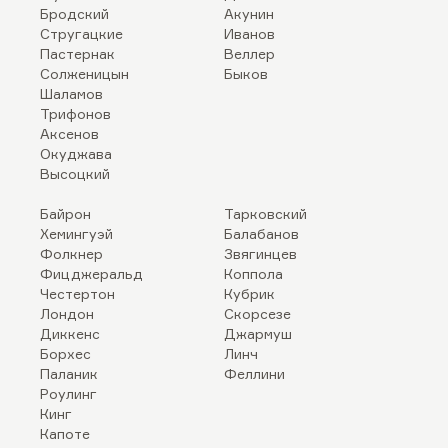
Бродский
Акунин
Стругацкие
Иванов
Пастернак
Веллер
Солженицын
Быков
Шаламов
Трифонов
Аксенов
Окуджава
Высоцкий
Байрон
Тарковский
Хемингуэй
Балабанов
Фолкнер
Звягинцев
Фицджеральд
Коппола
Честертон
Кубрик
Лондон
Скорсезе
Диккенс
Джармуш
Борхес
Линч
Паланик
Феллини
Роулинг
Кинг
Капоте