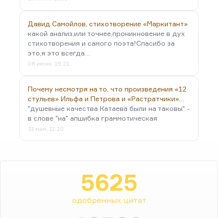
Давид Самойлов, стихотворение «Маркитант»
какой анализ,или точнее,проникновение в дух
стихотворения и самого поэта!Спасибо за
это,я это всегда…
06 июня, 19:21
Почему несмотря на то, что произведения «12
стульев» Ильфа и Петрова и «Растратчики»…
"душевные качества Катаева были на таковы" -
в слове "на" апшибка граммотическая
31 мая, 11:20
5625
одобренных цитат