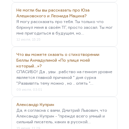
Не могли бы вы рассказать про Юза
Алешковского и Леонида Мациха?
Я могу рассказать про тебя. Ты только что
блркнул меня в своём ТГ, просто зассал. Ты мог
мне пригодиться в будущем, но…
12 июля, 15:25
Что вы можете сказать о стихотворении
Беллы Ахмадулиной «По улице моей
который…»?
СПАСИБО! Да , увы . рабство на генном уровне
является главной причиной " дня сурка
".Развивпть тему можно , но .. опять "…
09 июля, 03:01
Александр Куприн
Да, я согласна с вами, Дмитрий Львович, что
Александр Куприн - "прежде всего умный и
сильный писатель, каких в русской…
15 июня, 11:29