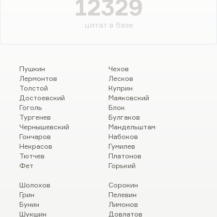
12329
цитат в базе
Пушкин
Чехов
Лермонтов
Лесков
Толстой
Куприн
Достоевский
Маяковский
Гоголь
Блок
Тургенев
Булгаков
Чернышевский
Мандельштам
Гончаров
Набоков
Некрасов
Гумилев
Тютчев
Платонов
Фет
Горький
Шолохов
Сорокин
Грин
Пелевин
Бунин
Лимонов
Шукшин
Довлатов