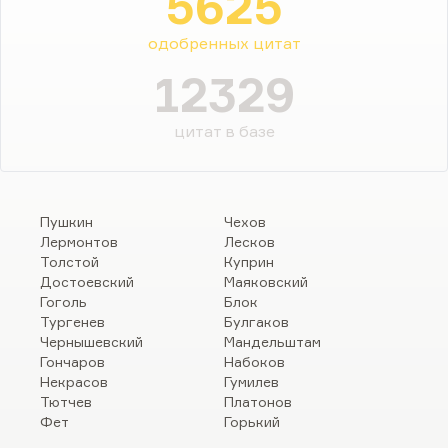
5625
одобренных цитат
12329
цитат в базе
Пушкин
Чехов
Лермонтов
Лесков
Толстой
Куприн
Достоевский
Маяковский
Гоголь
Блок
Тургенев
Булгаков
Чернышевский
Мандельштам
Гончаров
Набоков
Некрасов
Гумилев
Тютчев
Платонов
Фет
Горький