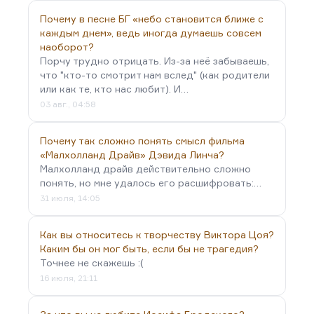
Почему в песне БГ «небо становится ближе с
каждым днем», ведь иногда думаешь совсем
наоборот?
Порчу трудно отрицать. Из-за неё забываешь,
что "кто-то смотрит нам вслед" (как родители
или как те, кто нас любит). И…
03 авг., 04:58
Почему так сложно понять смысл фильма
«Малхолланд Драйв» Дэвида Линча?
Малхолланд драйв действительно сложно
понять, но мне удалось его расшифровать:…
31 июля, 14:05
Как вы относитесь к творчеству Виктора Цоя?
Каким бы он мог быть, если бы не трагедия?
Точнее не скажешь :(
16 июля, 21:11