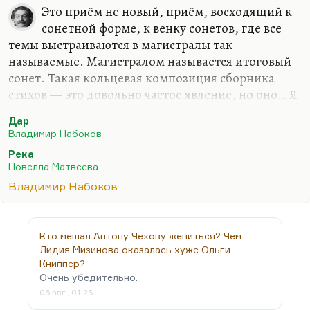
ключевых проблем, несколько инвариантов,
Это приём не новый, приём, восходящий к
которые он освещал на протяжении всей своей
сонетной форме, к венку сонетов, где все
работы. Мы сейчас о них поговорим.
темы выстраиваются в магистралы так
Но первая для него такая. Вот есть
называемые. Магистралом называется итоговый
Средневековье, в котором очень высоки…
сонет. Такая кольцевая композиция сборника
стихов — это довольно частое явление, но оно… Я
не могу сейчас привести примеров просто
Дар
потому, что их много.
Владимир Набоков
Но мне больше нравится другая история, когда
Река
есть, безусловно, книга стихов со своим сюжетом,
Новелла Матвеева
но она выводит не туда, а выводит в другое
Владимир Набоков
пространство. Вот та же Матвеева мне как-то
объяснила принцип построения книги: есть
стихотворения начинательные, а есть
Кто мешал Антону Чехову жениться? Чем
стихотворения окончательные. Идеальное
Лидия Мизинова оказалась хуже Ольги
окончательно стихотворение — это то, которым
Книппер?
Очень убедительно.
заканчивается сборник «Река».…
06 авг., 01:23