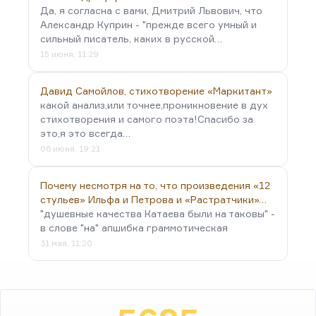
Да, я согласна с вами, Дмитрий Львович, что
Александр Куприн - "прежде всего умный и
сильный писатель, каких в русской…
15 июня, 11:29
Давид Самойлов, стихотворение «Маркитант»
какой анализ,или точнее,проникновение в дух
стихотворения и самого поэта!Спасибо за
это,я это всегда…
06 июня, 19:21
Почему несмотря на то, что произведения «12
стульев» Ильфа и Петрова и «Растратчики»…
"душевные качества Катаева были на таковы" -
в слове "на" апшибка граммотическая
31 мая, 11:20