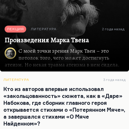
ЛЕКЦИЯ
ЛИТЕРАТУРА
2 года назад
Произведения Марка Твена
С моей точки зрения Марк Твен – это
потолок того, чего может достигнуть
атеизм. Но некая травма атеизма в нем сидела.
Именно поэтому вопрос о Господе его волновал
так насущно, именно поэтому он писал все
ЛИТЕРАТУРА
3 года назад
время религиозные трактаты, статьи, очерки.
Кто из авторов впервые использовал
Именно поэтому он написал «Янки при дворе
«закольцованность» сюжета, как в «Даре»
короля Артура» – самое свое религиозное
Набокова, где сборник главного героя
произведение, первый попаданческий роман.
открывается стихами о «Потерянном Мяче»,
Роман, в котором он разбирается с проблемами
а завершался стихами «О Мяче
Средневековья. В нем есть одна ключевая
Найденном»?
проблема. То есть у Твена есть несколько