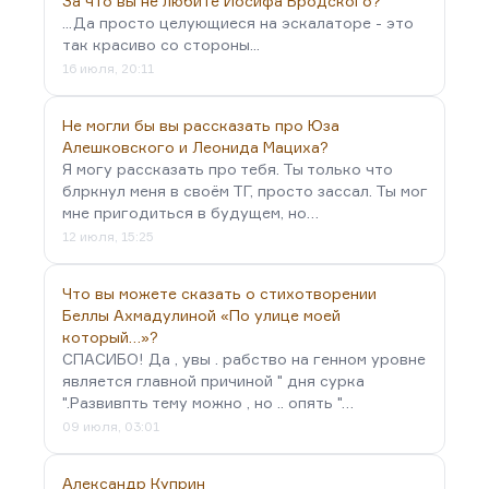
За что вы не любите Иосифа Бродского?
...Да просто целующиеся на эскалаторе - это
так красиво со стороны...
16 июля, 20:11
Не могли бы вы рассказать про Юза
Алешковского и Леонида Мациха?
Я могу рассказать про тебя. Ты только что
блркнул меня в своём ТГ, просто зассал. Ты мог
мне пригодиться в будущем, но…
12 июля, 15:25
Что вы можете сказать о стихотворении
Беллы Ахмадулиной «По улице моей
который…»?
СПАСИБО! Да , увы . рабство на генном уровне
является главной причиной " дня сурка
".Развивпть тему можно , но .. опять "…
09 июля, 03:01
Александр Куприн