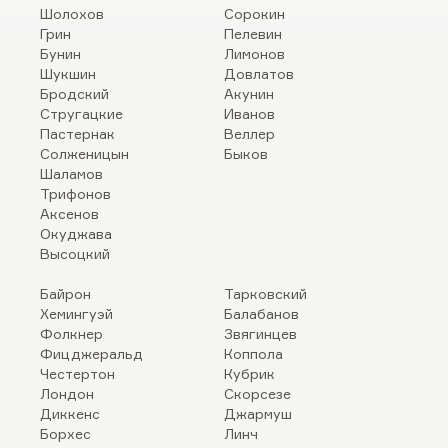
Шолохов
Сорокин
Грин
Пелевин
Бунин
Лимонов
Шукшин
Довлатов
Бродский
Акунин
Стругацкие
Иванов
Пастернак
Веллер
Солженицын
Быков
Шаламов
Трифонов
Аксенов
Окуджава
Высоцкий
Байрон
Тарковский
Хемингуэй
Балабанов
Фолкнер
Звягинцев
Фицджеральд
Коппола
Честертон
Кубрик
Лондон
Скорсезе
Диккенс
Джармуш
Борхес
Линч