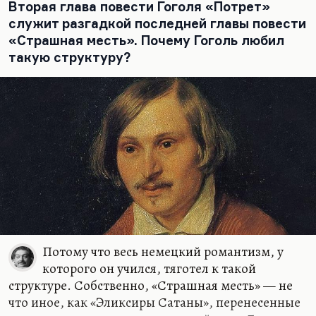
медик прививает себе оспу, чтобы проследить за
Вторая глава повести Гоголя «Потрет»
симптомами и заразить ей болезни. Вот
служит разгадкой последней главы повести
«Портрет». Художник доступен злу именно
«Страшная месть». Почему Гоголь любил
потому, что…
такую структуру?
Потому что весь немецкий романтизм, у
которого он учился, тяготел к такой
структуре. Собственно, «Страшная месть» — не
что иное, как «Эликсиры Сатаны», перенесенные