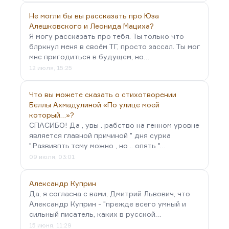
Не могли бы вы рассказать про Юза
Алешковского и Леонида Мациха?
Я могу рассказать про тебя. Ты только что
блркнул меня в своём ТГ, просто зассал. Ты мог
мне пригодиться в будущем, но…
12 июля, 15:25
Что вы можете сказать о стихотворении
Беллы Ахмадулиной «По улице моей
который…»?
СПАСИБО! Да , увы . рабство на генном уровне
является главной причиной " дня сурка
".Развивпть тему можно , но .. опять "…
09 июля, 03:01
Александр Куприн
Да, я согласна с вами, Дмитрий Львович, что
Александр Куприн - "прежде всего умный и
сильный писатель, каких в русской…
15 июня, 11:29