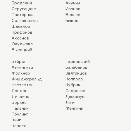
Бродский
Акунин
Стругацкие
Иванов
Пастернак
Веллер
Солженицын
Быков
Шаламов
Трифонов
Аксенов
Окуджава
Высоцкий
Байрон
Тарковский
Хемингуэй
Балабанов
Фолкнер
Звягинцев
Фицджеральд
Коппола
Честертон
Кубрик
Лондон
Скорсезе
Диккенс
Джармуш
Борхес
Линч
Паланик
Феллини
Роулинг
Кинг
Капоте