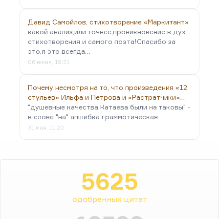
Давид Самойлов, стихотворение «Маркитант»
какой анализ,или точнее,проникновение в дух
стихотворения и самого поэта!Спасибо за
это,я это всегда…
06 июня, 19:21
Почему несмотря на то, что произведения «12
стульев» Ильфа и Петрова и «Растратчики»…
"душевные качества Катаева были на таковы" -
в слове "на" апшибка граммотическая
31 мая, 11:20
5625
одобренных цитат