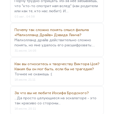
Порчу трудно отрицать. Из-за неё забываешь,
что "кто-то смотрит нам вслед" (как родители
или как те, кто нас любит). И…
03 авг., 04:58
Почему так сложно понять смысл фильма
«Малхолланд Драйв» Дэвида Линча?
Малхолланд драйв действительно сложно
понять, но мне удалось его расшифровать:…
31 июля, 14:05
Как вы относитесь к творчеству Виктора Цоя?
Каким бы он мог быть, если бы не трагедия?
Точнее не скажешь :(
16 июля, 21:11
За что вы не любите Иосифа Бродского?
...Да просто целующиеся на эскалаторе - это
так красиво со стороны...
16 июля, 20:11