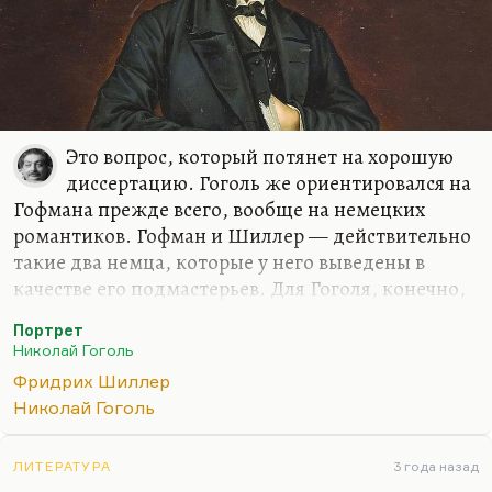
Это вопрос, который потянет на хорошую
диссертацию. Гоголь же ориентировался на
Гофмана прежде всего, вообще на немецких
романтиков. Гофман и Шиллер — действительно
такие два немца, которые у него выведены в
качестве его подмастерьев. Для Гоголя, конечно,
романтический вопрос о привлекательности, о
Портрет
соблазнительности зла, о бессмертии зла
Николай Гоголь
решается прежде всего эстетически. По Гоголю
Фридрих Шиллер
наиболее склонен к злу художник, потому что
Николай Гоголь
художник наделен высочайшей эмпатией и
сопереживанием. Когда он интересуется злом, он
в некотором смысле прививает его себе, как
ЛИТЕРАТУРА
3 года назад