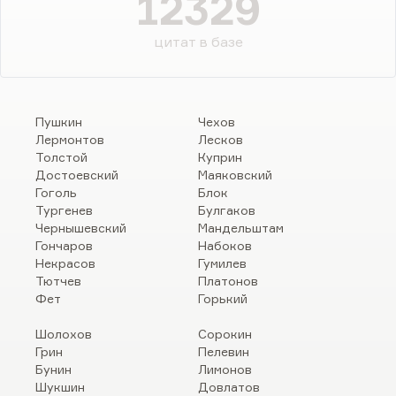
12329
цитат в базе
Пушкин
Чехов
Лермонтов
Лесков
Толстой
Куприн
Достоевский
Маяковский
Гоголь
Блок
Тургенев
Булгаков
Чернышевский
Мандельштам
Гончаров
Набоков
Некрасов
Гумилев
Тютчев
Платонов
Фет
Горький
Шолохов
Сорокин
Грин
Пелевин
Бунин
Лимонов
Шукшин
Довлатов