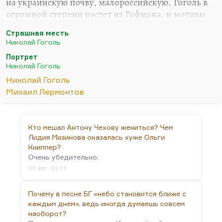
на украинскую почву, малороссийскую. Гоголь в
огромной степени растет из Гофмана, и мотивы
роковой тайны, которая вскрывается в финале, и
Страшная месть
мотивы рокового преследования, родового
Николай Гоголь
проклятия, метьюриновские мотивы в
Портрет
«Мельмоте-скитальце», или гофмановские в
Николай Гоголь
«Эликсирах Сатаны» или в «Серапионовых
Николай Гоголь
братьях» или в «Майорате»,— они ему очень
Михаил Лермонтов
хорошо известны, и это стандартная структура
готического романа, в котором в последней главе
все разъясняется.
Кто мешал Антону Чехову жениться? Чем
Другое дело, что композиция «Страшной мести»
Лидия Мизинова оказалась хуже Ольги
от этого не становится…
Книппер?
Очень убедительно.
06 авг., 01:23
Почему в песне БГ «небо становится ближе с
каждым днем», ведь иногда думаешь совсем
наоборот?