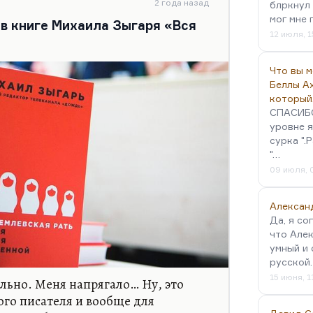
2 года назад
блркнул 
астаивал в рассказе «Королек»:
мог мне 
 в книге Михаила Зыгаря «Вся
рой своей пустотой». Вот эта…
12 июля, 1
Что вы 
Беллы А
который
СПАСИБО!
уровне я
сурка ".
"…
09 июля, 
Алексан
Да, я со
что Алек
умный и 
русской
15 июня, 1
ильно. Меня напрягало… Ну, это
ого писателя и вообще для