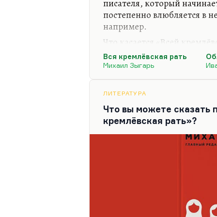
писателя, который начинает
постепенно влюбляется в н
например.
Что касается «Всей кремлёв
напрягает там восторг авто
Вся кремлёвская рать
Об
которую он описывает. Он
Михаил Зыгарь
Ив
и гордится. Гордится свое
Гордится тем, что вот ещё и
ЛИТЕРАТУРА
людьми, которые действите
Что вы можете сказать 
истории России — рекорды м
кремлёвская рать»?
это так приятно, так интер
у меня ощущение…