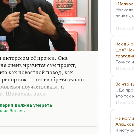
«Малхол
Малхолл
понять, 
…
31 июля, 1
Как вы о
Цоя? Как
трагеди
 интересом её прочел. Она
Точнее н
не очень нравится сам проект,
16 июля, 2
ию как новостной повод, как
й репортаж — это изобретательно,
За что 
мовская поучаствовала, и
...Да пр
ек. Шикарная идея!
это так 
у, я сам же вижу эти параллели,
16 июля, 2
перия должна умереть
стаиваю (Савинков/Савенко и так
хаил Зыгарь
льные. И мне кажется, что ничего
Не могли
ет. Очень многие историки не
Алешков
Я могу р
наоборот, настаивают на том, на