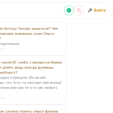
Войти
ал Антону Чехову жениться? Чем
изинова оказалась хуже Ольги
?
бедительно.
:23
 песне БГ «небо становится ближе
м днем», ведь иногда думаешь
наоборот?
удно отрицать. Из-за неё
ь, что "кто-то смотрит нам вслед"
ители или как те, кто нас любит).
4:58
так сложно понять смысл фильма