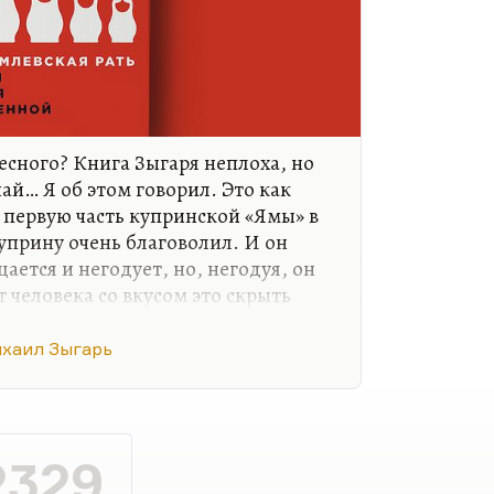
ресного? Книга Зыгаря неплоха, но
чай… Я об этом говорил. Это как
 первую часть купринской «Ямы» в
уприну очень благоволил. И он
ается и негодует, но, негодуя, он
т человека со вкусом это скрыть
ся Куприн.
хаил Зыгарь
о наслаждении всякой грязью. Но
описывая, действительно
казать — он восхищается этими
. То есть мне показалось, что
а даже она некоторого
2329
персонажами, хотя они не…