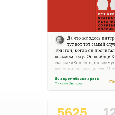
Да что же здесь инте
тут вот тот самый слу
Толстой, когда он прочитал
восьмом году. Он вообще К
сказал: «Конечно, он возмущ
всё-таки наслаждается. И о
нельзя». Ну, чем наслаждал
Вся кремлёвская рать
Ми
Тут, конечно, не шла речь 
Михаил Зыгарь
одно несомненно: Зыгарь, 
наслаждается, и страшно с
героями. Так мне показалось
книга полна любовью, полн
5625
1
преклонения перед этими 