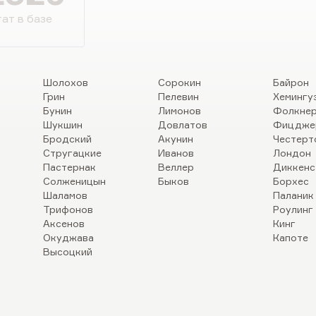
ат в базе
Шолохов
Сорокин
Байрон
Грин
Пелевин
Хемингу
Бунин
Лимонов
Фолкне
Шукшин
Довлатов
Фицдже
Бродский
Акунин
Честерт
Стругацкие
Иванов
Лондон
Пастернак
Веллер
Диккенс
Солженицын
Быков
Борхес
Шаламов
Паланик
Трифонов
Роулинг
Аксенов
Кинг
Окуджава
Капоте
Высоцкий