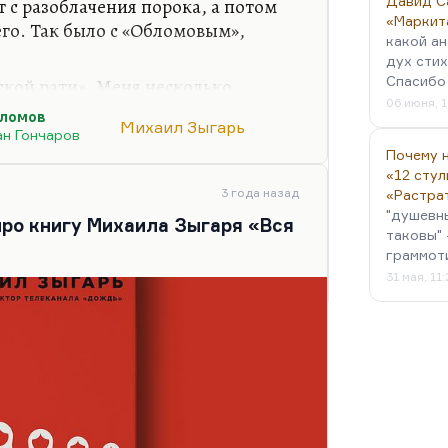
Давид С
 с разоблачения порока, а потом
«Маркит
его. Так было с «Обломовым»,
какой ан
дух стих
Спасибо 
ской рати». Меня несколько
06 июня, 1
ра по поводу всей той мерзости,
ломов
Михаил Зыгарь
 своими персонажами восхищается
ан Гончаров
й допущенностью к информации.
Почему н
«12 стул
 это он знает. Гордится этими
3 года назад
«Растра
льно ставят некоторые рекорды в
"душевн
про книгу Михаила Зыгаря «Вся
ерзости, но тем не менее ведь и
таковы" 
есно. В общем-то, эта книга вызвала
граммот
31 мая, 11