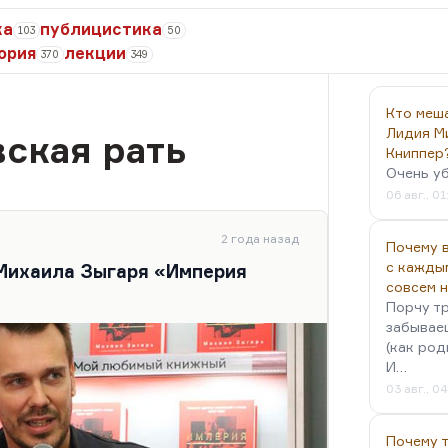
ка
публицистика
103
50
ория
лекции
370
349
Кто меш
Лидия М
ская рать
Книппер
Очень у
06 авг., 01
2 года назад
Почему в
с кажды
 Михаила Зыгаря «Империя
совсем 
Порчу тр
забываеш
(как род
И…
03 авг., 0
Почему 