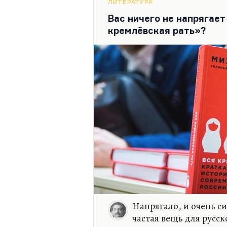
ЛИТЕРАТУРА
чем Набоков в свое время н
Вас ничего не напрягает
«Мир снова томит меня пест
кремлёвская рать»?
Напрягало, и очень с
частая вещь для русск