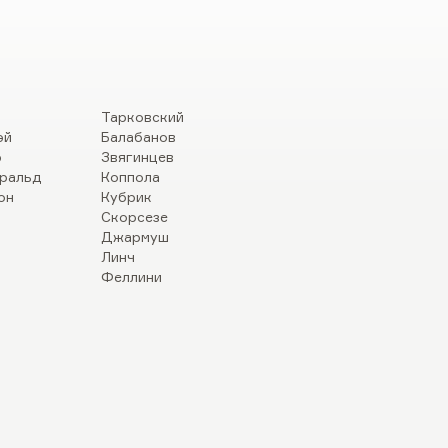
Тарковский
эй
Балабанов
р
Звягинцев
ральд
Коппола
он
Кубрик
Скорсезе
Джармуш
Линч
Феллини