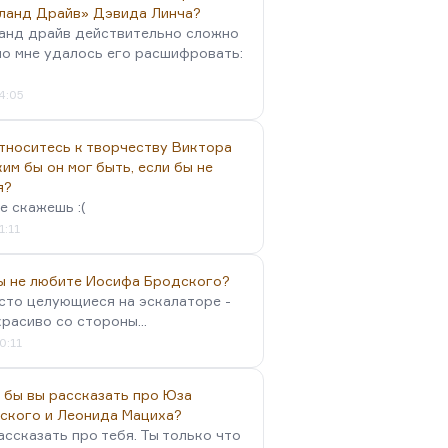
ланд Драйв» Дэвида Линча?
анд драйв действительно сложно
но мне удалось его расшифровать:
4:05
тноситесь к творчеству Виктора
им бы он мог быть, если бы не
я?
е скажешь :(
1:11
вы не любите Иосифа Бродского?
осто целующиеся на эскалаторе -
красиво со стороны...
0:11
 бы вы рассказать про Юза
ского и Леонида Мациха?
ассказать про тебя. Ты только что