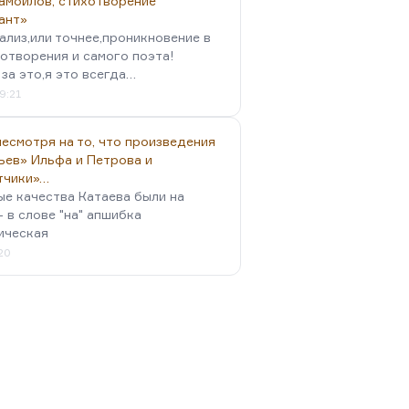
амойлов, стихотворение
ант»
ализ,или точнее,проникновение в
отворения и самого поэта!
за это,я это всегда…
9:21
есмотря на то, что произведения
ьев» Ильфа и Петрова и
тчики»…
ые качества Катаева были на
- в слове "на" апшибка
ическая
:20