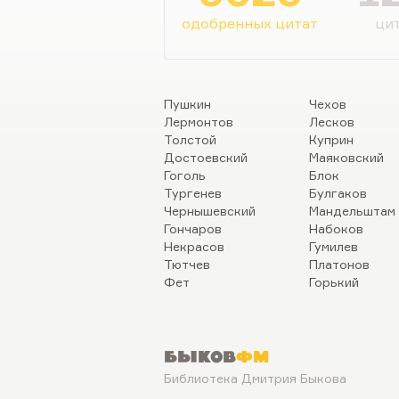
одобренных цитат
цит
Пушкин
Чехов
Лермонтов
Лесков
Толстой
Куприн
Достоевский
Маяковский
Гоголь
Блок
Тургенев
Булгаков
Чернышевский
Мандельштам
Гончаров
Набоков
Некрасов
Гумилев
Тютчев
Платонов
Фет
Горький
Быков
ФМ
Библиотека Дмитрия Быкова