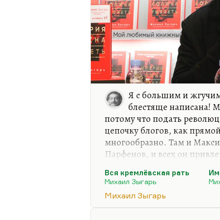
Я с большим и жгучим
блестяще написана! М
потому что подать революц
цепочку блогов, как прямо
многообразно. Там и Макси
Парфенов, и всех он привл
Что касается параллелей. Н
Вся кремлёвская рать
Им
понимаете, я сам на них на
Михаил Зыгарь
Ми
далее), они слишком буква
Михаил Зыгарь
дурного в этих аналогиях н
любят как раз аналогии и, 