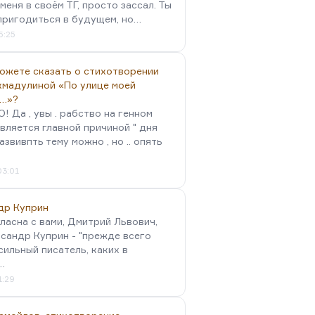
меня в своём ТГ, просто зассал. Ты
пригодиться в будущем, но…
5:25
можете сказать о стихотворении
хмадулиной «По улице моей
…»?
 Да , увы . рабство на генном
вляется главной причиной " дня
Развивпть тему можно , но .. опять
03:01
др Куприн
гласна с вами, Дмитрий Львович,
сандр Куприн - "прежде всего
сильный писатель, каких в
…
1:29