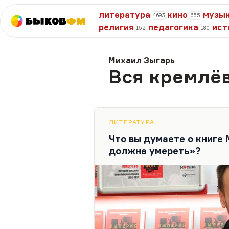
литература
кино
музы
4693
655
Быков
ФМ
религия
педагогика
ист
152
180
Михаил Зыгарь
Вся кремлёв
ЛИТЕРАТУРА
Что вы думаете о книге
должна умереть»?